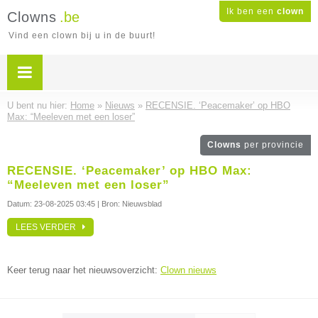
Ik ben een
clown
Clowns
.be
Vind een clown bij u in de buurt!
U bent nu hier:
Home
»
Nieuws
»
RECENSIE. ‘Peacemaker’ op HBO
Max: “Meeleven met een loser”
Clowns
per provincie
RECENSIE. ‘Peacemaker’ op HBO Max:
“Meeleven met een loser”
Datum:
23-08-2025 03:45
| Bron: Nieuwsblad
LEES VERDER
Keer terug naar het nieuwsoverzicht:
Clown nieuws