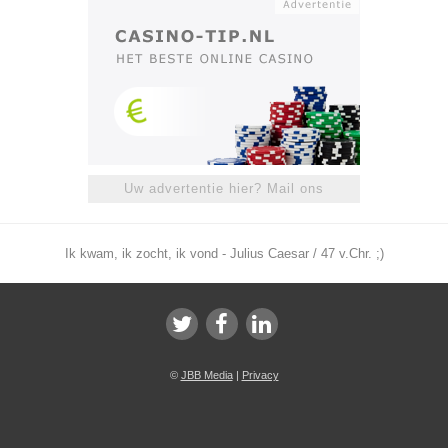
Uw advertentie hier? Mail ons
Ik kwam, ik zocht, ik vond - Julius Caesar / 47 v.Chr. ;)
©
JBB Media
|
Privacy