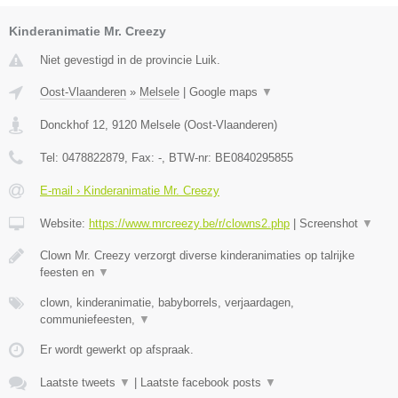
Kinderanimatie Mr. Creezy
Niet gevestigd in de provincie Luik.
Oost-Vlaanderen
»
Melsele
|
Google maps
▼
Donckhof 12
,
9120
Melsele
(
Oost-Vlaanderen
)
Tel:
0478822879
, Fax:
-
, BTW-nr:
BE0840295855
E-mail › Kinderanimatie Mr. Creezy
Website:
https://www.mrcreezy.be/r/clowns2.php
|
Screenshot
▼
Clown Mr. Creezy verzorgt diverse kinderanimaties op talrijke
feesten en
▼
clown, kinderanimatie, babyborrels, verjaardagen,
communiefeesten,
▼
Er wordt gewerkt op afspraak.
Laatste tweets
▼
|
Laatste facebook posts
▼