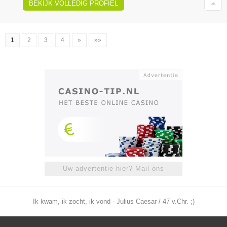
BEKIJK VOLLEDIG PROFIEL
1
2
3
4
»
»»
Uw advertentie hier? Mail ons
Ik kwam, ik zocht, ik vond - Julius Caesar / 47 v.Chr. ;)