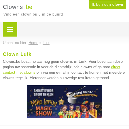
Ik ben een
clown
Clowns
.be
Vind een clown bij u in de buurt!
U bent nu hier:
Home
»
Luik
Clown Luik
Clowns.be bevat helaas nog geen
clowns in Luik
. Voer bovenaan deze
pagina uw postcode in voor de dichtstbijzijnde clowns of ga naar
direct
contact met clowns
om via één e-mail in contact te komen met meerdere
clowns tegelijk. Hieronder worden nu overige resultaten getoond.