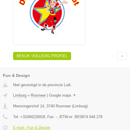
BEKIJK VOLLEDIG PROFIEL
Fun & Design
Niet gevestigd in de provincie Luik.
Limburg
»
Rosmeer
|
Google maps
▼
Merovingershof 14
,
3740
Rosmeer
(
Limburg
)
Tel:
+32494226918
, Fax:
-
, BTW-nr:
BE0874.544.278
E-mail › Fun & Design