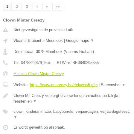
1
2
3
4
»
»»
Clown Mister Creezy
Niet gevestigd in de provincie Luik.
Vlaams-Brabant
»
Meerbeek
|
Google maps
▼
Dorpsstraat
,
3078
Meerbeek
(
Vlaams-Brabant
)
Tel:
0478822879
, Fax:
-
, BTW-nr:
BE0840295855
E-mail › Clown Mister Creezy
Website:
https://www.mrcreezy.be/r/clowns5.php
|
Screenshot
▼
Clown Mr. Creezy verzorgt diverse kinderanimaties op talrijke
feesten en
▼
clown, kinderanimatie, babyborrels, verjaardagen, verjaardagsfeest,
▼
Er wordt gewerkt op afspraak.