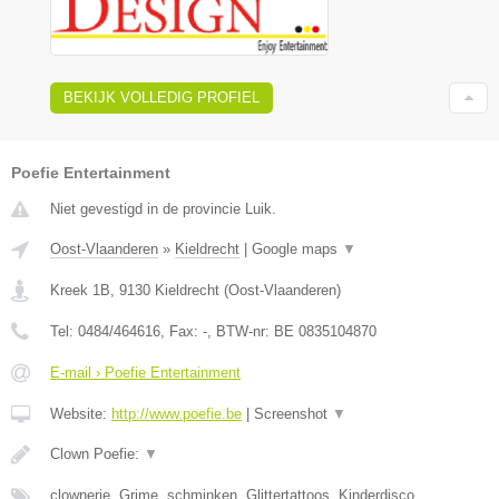
BEKIJK VOLLEDIG PROFIEL
Poefie Entertainment
Niet gevestigd in de provincie Luik.
Oost-Vlaanderen
»
Kieldrecht
|
Google maps
▼
Kreek 1B
,
9130
Kieldrecht
(
Oost-Vlaanderen
)
Tel:
0484/464616
, Fax:
-
, BTW-nr:
BE 0835104870
E-mail › Poefie Entertainment
Website:
http://www.poefie.be
|
Screenshot
▼
Clown Poefie:
▼
clownerie, Grime, schminken, Glittertattoos, Kinderdisco,