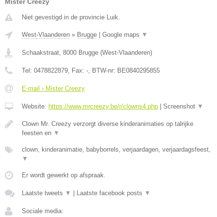
Mister Creezy
Niet gevestigd in de provincie Luik.
West-Vlaanderen
»
Brugge
|
Google maps
▼
Schaakstraat
,
8000
Brugge
(
West-Vlaanderen
)
Tel:
0478822879
, Fax:
-
, BTW-nr:
BE0840295855
E-mail › Mister Creezy
Website:
https://www.mrcreezy.be/r/clowns4.php
|
Screenshot
▼
Clown Mr. Creezy verzorgt diverse kinderanimaties op talrijke
feesten en
▼
clown, kinderanimatie, babyborrels, verjaardagen, verjaardagsfeest,
▼
Er wordt gewerkt op afspraak.
Laatste tweets
▼
|
Laatste facebook posts
▼
Sociale media: