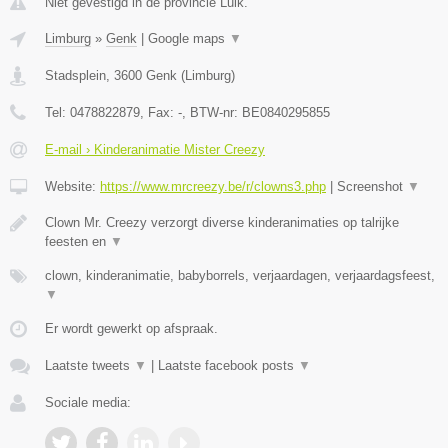
Niet gevestigd in de provincie Luik.
Limburg
»
Genk
|
Google maps
▼
Stadsplein
,
3600
Genk
(
Limburg
)
Tel:
0478822879
, Fax:
-
, BTW-nr:
BE0840295855
E-mail › Kinderanimatie Mister Creezy
Website:
https://www.mrcreezy.be/r/clowns3.php
|
Screenshot
▼
Clown Mr. Creezy verzorgt diverse kinderanimaties op talrijke
feesten en
▼
clown, kinderanimatie, babyborrels, verjaardagen, verjaardagsfeest,
▼
Er wordt gewerkt op afspraak.
Laatste tweets
▼
|
Laatste facebook posts
▼
Sociale media: