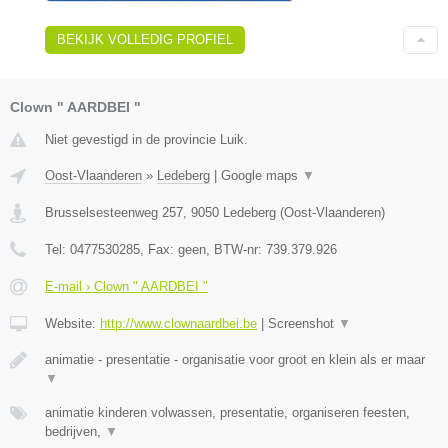
BEKIJK VOLLEDIG PROFIEL
Clown " AARDBEI "
Niet gevestigd in de provincie Luik.
Oost-Vlaanderen
»
Ledeberg
|
Google maps
▼
Brusselsesteenweg 257
,
9050
Ledeberg
(
Oost-Vlaanderen
)
Tel:
0477530285
, Fax:
geen
, BTW-nr:
739.379.926
E-mail › Clown " AARDBEI "
Website:
http://www.clownaardbei.be
|
Screenshot
▼
animatie - presentatie - organisatie voor groot en klein als er maar
▼
animatie kinderen volwassen, presentatie, organiseren feesten,
bedrijven,
▼