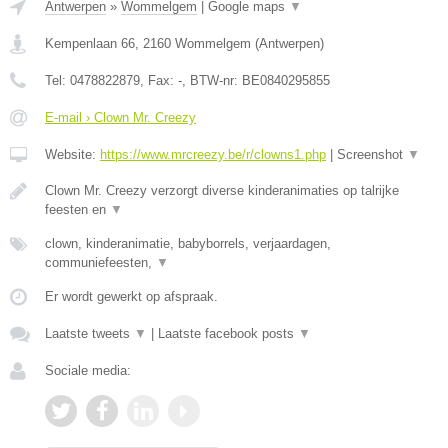
Antwerpen
»
Wommelgem
|
Google maps
▼
Kempenlaan 66
,
2160
Wommelgem
(
Antwerpen
)
Tel:
0478822879
, Fax:
-
, BTW-nr:
BE0840295855
E-mail › Clown Mr. Creezy
Website:
https://www.mrcreezy.be/r/clowns1.php
|
Screenshot
▼
Clown Mr. Creezy verzorgt diverse kinderanimaties op talrijke
feesten en
▼
clown, kinderanimatie, babyborrels, verjaardagen,
communiefeesten,
▼
Er wordt gewerkt op afspraak.
Laatste tweets
▼
|
Laatste facebook posts
▼
Sociale media: