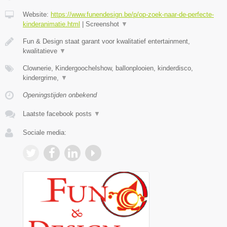
Website:
https://www.funendesign.be/p/op-zoek-naar-de-perfecte-
kinderanimatie.html
|
Screenshot
▼
Fun & Design staat garant voor kwalitatief entertainment,
kwalitatieve
▼
Clownerie, Kindergoochelshow, ballonplooien, kinderdisco,
kindergrime,
▼
Openingstijden onbekend
Laatste facebook posts
▼
Sociale media: