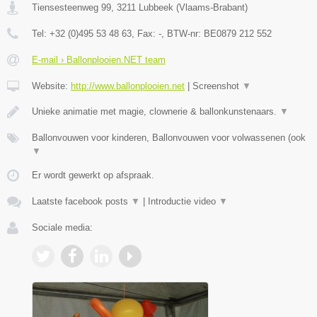
Tiensesteenweg 99
,
3211
Lubbeek
(
Vlaams-Brabant
)
Tel:
+32 (0)495 53 48 63
, Fax:
-
, BTW-nr:
BE0879 212 552
E-mail › Ballonplooien.NET team
Website:
http://www.ballonplooien.net
|
Screenshot
▼
Unieke animatie met magie, clownerie & ballonkunstenaars.
▼
Ballonvouwen voor kinderen, Ballonvouwen voor volwassenen (ook
▼
Er wordt gewerkt op afspraak.
Laatste facebook posts
▼
|
Introductie video
▼
Sociale media: