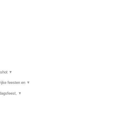
nshot
▼
rijke feesten en
▼
rdagsfeest,
▼