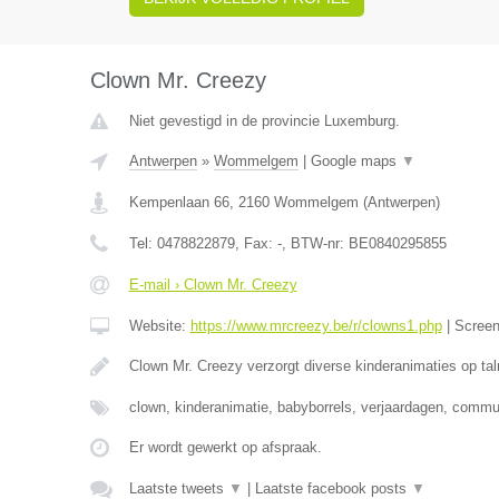
Clown Mr. Creezy
Niet gevestigd in de provincie Luxemburg.
Antwerpen
»
Wommelgem
|
Google maps
▼
Kempenlaan 66
,
2160
Wommelgem
(
Antwerpen
)
Tel:
0478822879
, Fax:
-
, BTW-nr:
BE0840295855
E-mail › Clown Mr. Creezy
Website:
https://www.mrcreezy.be/r/clowns1.php
|
Scree
Clown Mr. Creezy verzorgt diverse kinderanimaties op tal
clown, kinderanimatie, babyborrels, verjaardagen, comm
Er wordt gewerkt op afspraak.
Laatste tweets
▼
|
Laatste facebook posts
▼