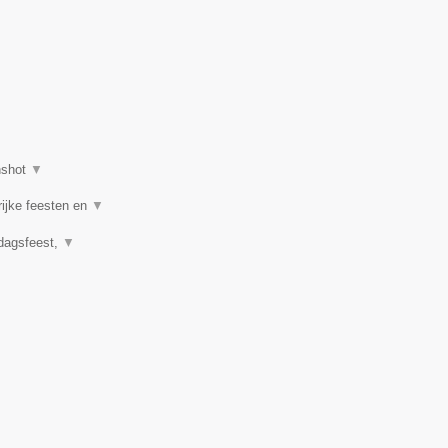
nshot
▼
rijke feesten en
▼
rdagsfeest,
▼