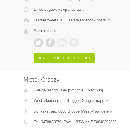
Er wordt gewerkt op afspraak.
Laatste tweets
▼
|
Laatste facebook posts
▼
Sociale media:
BEKIJK VOLLEDIG PROFIEL
Mister Creezy
Niet gevestigd in de provincie Luxemburg.
West-Vlaanderen
»
Brugge
|
Google maps
▼
Schaakstraat
,
8000
Brugge
(
West-Vlaanderen
)
Tel:
0478822879
, Fax:
-
, BTW-nr:
BE0840295855