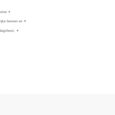
nshot
▼
rijke feesten en
▼
rdagsfeest,
▼