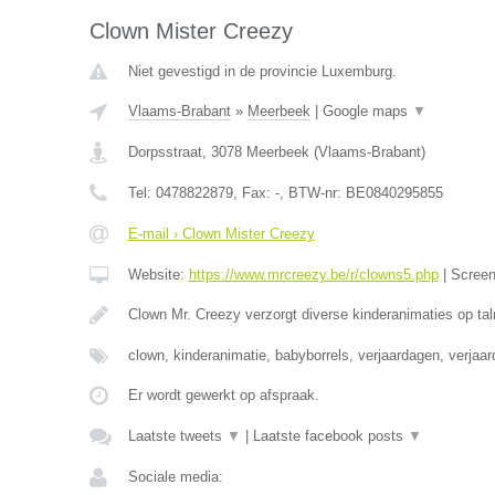
Clown Mister Creezy
Niet gevestigd in de provincie Luxemburg.
Vlaams-Brabant
»
Meerbeek
|
Google maps
▼
Dorpsstraat
,
3078
Meerbeek
(
Vlaams-Brabant
)
Tel:
0478822879
, Fax:
-
, BTW-nr:
BE0840295855
E-mail › Clown Mister Creezy
Website:
https://www.mrcreezy.be/r/clowns5.php
|
Scree
Clown Mr. Creezy verzorgt diverse kinderanimaties op tal
clown, kinderanimatie, babyborrels, verjaardagen, verjaa
Er wordt gewerkt op afspraak.
Laatste tweets
▼
|
Laatste facebook posts
▼
Sociale media: