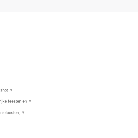
nshot
▼
rijke feesten en
▼
uniefeesten,
▼