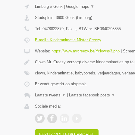
Limburg
»
Genk
|
Google maps
▼
Stadsplein
,
3600
Genk
(
Limburg
)
Tel:
0478822879
, Fax:
-
, BTW-nr:
BE0840295855
E-mail › Kinderanimatie Mister Creezy
Website:
https://www.mrcreezy.be/r/clowns3.php
|
Scree
Clown Mr. Creezy verzorgt diverse kinderanimaties op tal
clown, kinderanimatie, babyborrels, verjaardagen, verjaa
Er wordt gewerkt op afspraak.
Laatste tweets
▼
|
Laatste facebook posts
▼
Sociale media:
BEKIJK VOLLEDIG PROFIEL