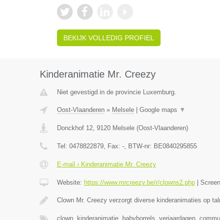
BEKIJK VOLLEDIG PROFIEL
Kinderanimatie Mr. Creezy
Niet gevestigd in de provincie Luxemburg.
Oost-Vlaanderen
»
Melsele
|
Google maps
▼
Donckhof 12
,
9120
Melsele
(
Oost-Vlaanderen
)
Tel:
0478822879
, Fax:
-
, BTW-nr:
BE0840295855
E-mail › Kinderanimatie Mr. Creezy
Website:
https://www.mrcreezy.be/r/clowns2.php
|
Scree
Clown Mr. Creezy verzorgt diverse kinderanimaties op tal
clown, kinderanimatie, babyborrels, verjaardagen, comm