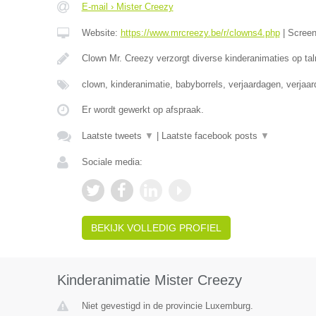
E-mail › Mister Creezy
Website:
https://www.mrcreezy.be/r/clowns4.php
|
Scree
Clown Mr. Creezy verzorgt diverse kinderanimaties op tal
clown, kinderanimatie, babyborrels, verjaardagen, verjaa
Er wordt gewerkt op afspraak.
Laatste tweets
▼
|
Laatste facebook posts
▼
Sociale media:
BEKIJK VOLLEDIG PROFIEL
Kinderanimatie Mister Creezy
Niet gevestigd in de provincie Luxemburg.