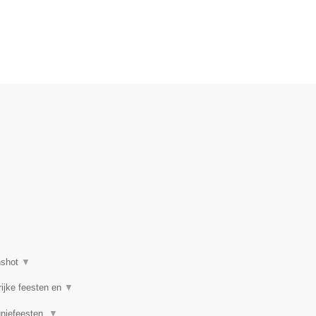
nshot
▼
rijke feesten en
▼
uniefeesten,
▼