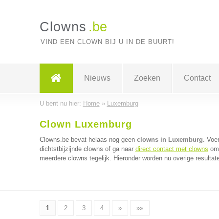
Clowns
.be
VIND EEN CLOWN BIJ U IN DE BUURT!
Nieuws
Zoeken
Contact
U bent nu hier:
Home
»
Luxemburg
Clown Luxemburg
Clowns.be bevat helaas nog geen
clowns in Luxemburg
. Voe
dichtstbijzijnde clowns of ga naar
direct contact met clowns
om 
meerdere clowns tegelijk. Hieronder worden nu overige resultat
1
2
3
4
»
»»