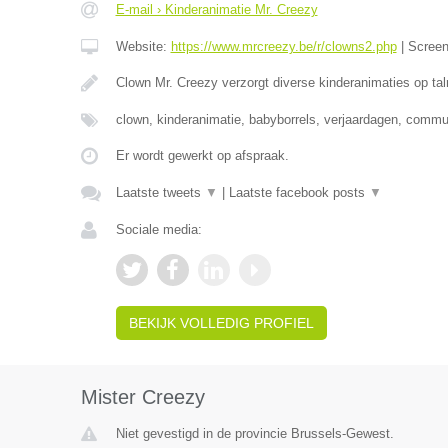
E-mail › Kinderanimatie Mr. Creezy
Website:
https://www.mrcreezy.be/r/clowns2.php
|
Scree
Clown Mr. Creezy verzorgt diverse kinderanimaties op tal
clown, kinderanimatie, babyborrels, verjaardagen, comm
Er wordt gewerkt op afspraak.
Laatste tweets
▼
|
Laatste facebook posts
▼
Sociale media:
BEKIJK VOLLEDIG PROFIEL
Mister Creezy
Niet gevestigd in de provincie Brussels-Gewest.