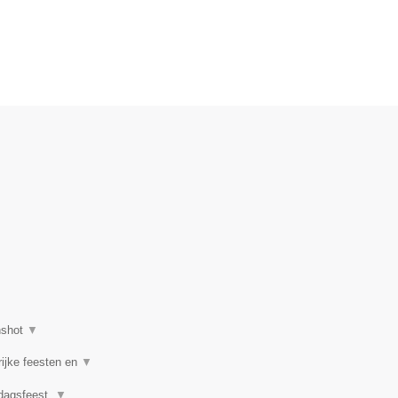
nshot
▼
rijke feesten en
▼
rdagsfeest,
▼