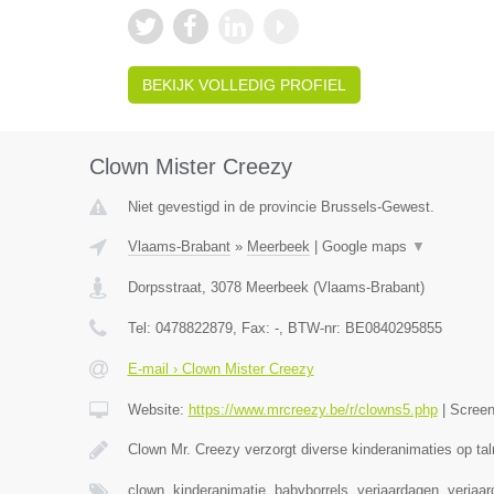
BEKIJK VOLLEDIG PROFIEL
Clown Mister Creezy
Niet gevestigd in de provincie Brussels-Gewest.
Vlaams-Brabant
»
Meerbeek
|
Google maps
▼
Dorpsstraat
,
3078
Meerbeek
(
Vlaams-Brabant
)
Tel:
0478822879
, Fax:
-
, BTW-nr:
BE0840295855
E-mail › Clown Mister Creezy
Website:
https://www.mrcreezy.be/r/clowns5.php
|
Scree
Clown Mr. Creezy verzorgt diverse kinderanimaties op tal
clown, kinderanimatie, babyborrels, verjaardagen, verjaa