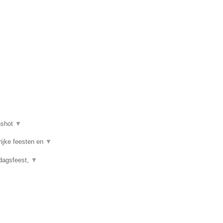
nshot
▼
rijke feesten en
▼
rdagsfeest,
▼