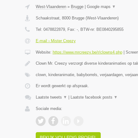
West-Vlaanderen
»
Brugge
|
Google maps
▼
Schaakstraat
,
8000
Brugge
(
West-Vlaanderen
)
Tel:
0478822879
, Fax:
-
, BTW-nr:
BE0840295855
E-mail › Mister Creezy
Website:
https://www.mrcreezy.be/r/clowns4.php
|
Scree
Clown Mr. Creezy verzorgt diverse kinderanimaties op tal
clown, kinderanimatie, babyborrels, verjaardagen, verjaa
Er wordt gewerkt op afspraak.
Laatste tweets
▼
|
Laatste facebook posts
▼
Sociale media:
BEKIJK VOLLEDIG PROFIEL