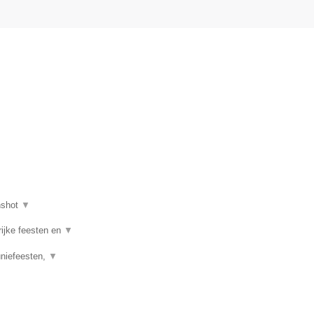
nshot
▼
rijke feesten en
▼
uniefeesten,
▼