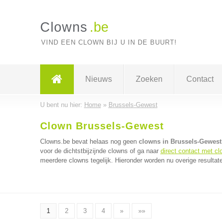
Clowns
.be
VIND EEN CLOWN BIJ U IN DE BUURT!
Nieuws
Zoeken
Contact
U bent nu hier:
Home
»
Brussels-Gewest
Clown Brussels-Gewest
Clowns.be bevat helaas nog geen
clowns in Brussels-Gewest
voor de dichtstbijzijnde clowns of ga naar
direct contact met c
meerdere clowns tegelijk. Hieronder worden nu overige resultat
1
2
3
4
»
»»