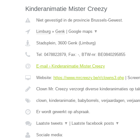
Kinderanimatie Mister Creezy
Niet gevestigd in de provincie Brussels-Gewest.
Limburg
»
Genk
|
Google maps
▼
Stadsplein
,
3600
Genk
(
Limburg
)
Tel:
0478822879
, Fax:
-
, BTW-nr:
BE0840295855
E-mail › Kinderanimatie Mister Creezy
Website:
https://www.mrcreezy.be/r/clowns3.php
|
Scree
Clown Mr. Creezy verzorgt diverse kinderanimaties op tal
clown, kinderanimatie, babyborrels, verjaardagen, verjaa
Er wordt gewerkt op afspraak.
Laatste tweets
▼
|
Laatste facebook posts
▼
Sociale media: