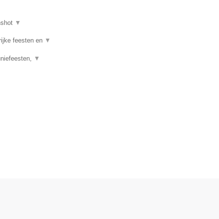
nshot
▼
rijke feesten en
▼
uniefeesten,
▼