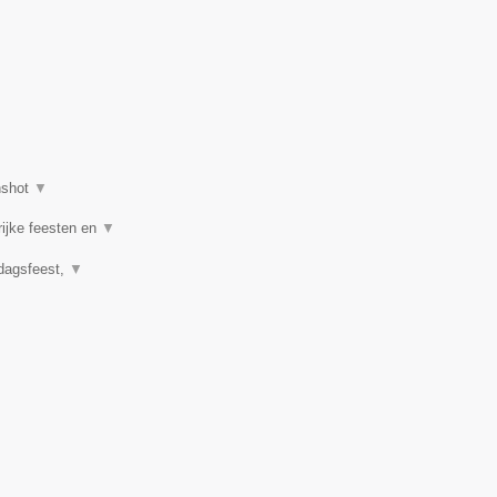
nshot
▼
rijke feesten en
▼
rdagsfeest,
▼