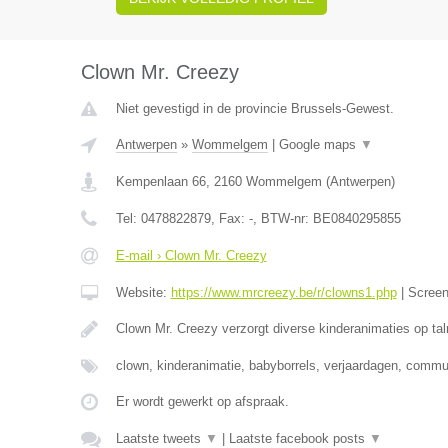
Clown Mr. Creezy
Niet gevestigd in de provincie Brussels-Gewest.
Antwerpen
»
Wommelgem
|
Google maps
▼
Kempenlaan 66
,
2160
Wommelgem
(
Antwerpen
)
Tel:
0478822879
, Fax:
-
, BTW-nr:
BE0840295855
E-mail › Clown Mr. Creezy
Website:
https://www.mrcreezy.be/r/clowns1.php
|
Scree
Clown Mr. Creezy verzorgt diverse kinderanimaties op tal
clown, kinderanimatie, babyborrels, verjaardagen, comm
Er wordt gewerkt op afspraak.
Laatste tweets
▼
|
Laatste facebook posts
▼