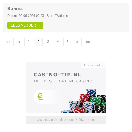
Bumba
Datum:
20-06-2026 02:23
| Bron:
TVgids.nl
LEES VERDER
««
«
1
2
3
4
5
»
»»
Uw advertentie hier? Mail ons