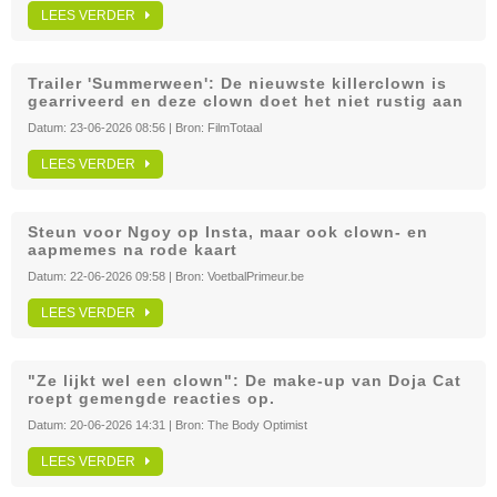
LEES VERDER
Trailer 'Summerween': De nieuwste killerclown is
gearriveerd en deze clown doet het niet rustig aan
Datum:
23-06-2026 08:56
| Bron:
FilmTotaal
LEES VERDER
Steun voor Ngoy op Insta, maar ook clown- en
aapmemes na rode kaart
Datum:
22-06-2026 09:58
| Bron:
VoetbalPrimeur.be
LEES VERDER
"Ze lijkt wel een clown": De make-up van Doja Cat
roept gemengde reacties op.
Datum:
20-06-2026 14:31
| Bron:
The Body Optimist
LEES VERDER