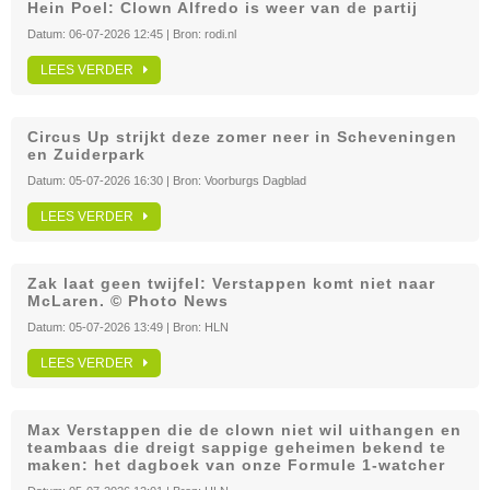
Hein Poel: Clown Alfredo is weer van de partij
Datum:
06-07-2026 12:45
| Bron:
rodi.nl
LEES VERDER
Circus Up strijkt deze zomer neer in Scheveningen
en Zuiderpark
Datum:
05-07-2026 16:30
| Bron:
Voorburgs Dagblad
LEES VERDER
Zak laat geen twijfel: Verstappen komt niet naar
McLaren. © Photo News
Datum:
05-07-2026 13:49
| Bron:
HLN
LEES VERDER
Max Verstappen die de clown niet wil uithangen en
teambaas die dreigt sappige geheimen bekend te
maken: het dagboek van onze Formule 1-watcher