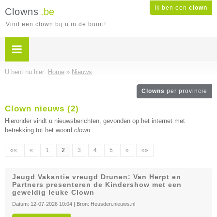
Ik ben een
clown
Clowns
.be
Vind een clown bij u in de buurt!
U bent nu hier:
Home
»
Nieuws
Clowns
per provincie
Clown nieuws (2)
Hieronder vindt u nieuwsberichten, gevonden op het internet met
betrekking tot het woord
clown
.
««
«
1
2
3
4
5
»
»»
Jeugd Vakantie vreugd Drunen: Van Herpt en
Partners presenteren de Kindershow met een
geweldig leuke Clown
Datum:
12-07-2026 10:04
| Bron:
Heusden.nieuws.nl