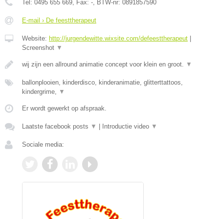
Tel:
0495 655 669
, Fax:
-
, BTW-nr:
0891857590
E-mail › De feesttherapeut
Website:
http://jurgendewitte.wixsite.com/defeesttherapeut
|
Screenshot
▼
wij zijn een allround animatie concept voor klein en groot.
▼
ballonplooien, kinderdisco, kinderanimatie, glitterttattoos,
kindergrime,
▼
Er wordt gewerkt op afspraak.
Laatste facebook posts
▼
|
Introductie video
▼
Sociale media: