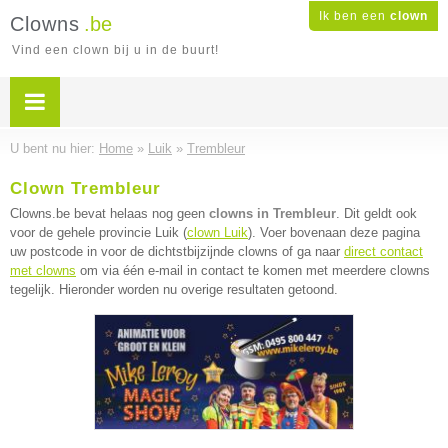
Ik ben een
clown
Clowns
.be
Vind een clown bij u in de buurt!
U bent nu hier:
Home
»
Luik
»
Trembleur
Clown Trembleur
Clowns.be bevat helaas nog geen
clowns in Trembleur
. Dit geldt ook
voor de gehele provincie Luik (
clown Luik
). Voer bovenaan deze pagina
uw postcode in voor de dichtstbijzijnde clowns of ga naar
direct contact
met clowns
om via één e-mail in contact te komen met meerdere clowns
tegelijk. Hieronder worden nu overige resultaten getoond.