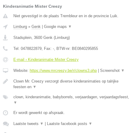
Kinderanimatie Mister Creezy
Niet gevestigd in de plaats Trembleur en in de provincie Luik.
Limburg
»
Genk
|
Google maps
▼
Stadsplein
,
3600
Genk
(
Limburg
)
Tel:
0478822879
, Fax:
-
, BTW-nr:
BE0840295855
E-mail › Kinderanimatie Mister Creezy
Website:
https://www.mrcreezy.be/r/clowns3.php
|
Screenshot
▼
Clown Mr. Creezy verzorgt diverse kinderanimaties op talrijke
feesten en
▼
clown, kinderanimatie, babyborrels, verjaardagen, verjaardagsfeest,
▼
Er wordt gewerkt op afspraak.
Laatste tweets
▼
|
Laatste facebook posts
▼