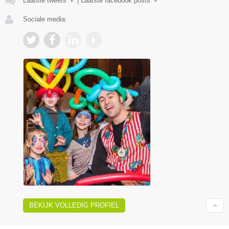
Laatste tweets
▼
|
Laatste facebook posts
▼
Sociale media:
BEKIJK VOLLEDIG PROFIEL