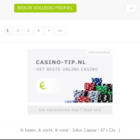
BEKIJK VOLLEDIG PROFIEL
1
2
3
4
»
»»
Uw advertentie hier? Mail ons
Ik kwam, ik zocht, ik vond - Julius Caesar / 47 v.Chr. ;)