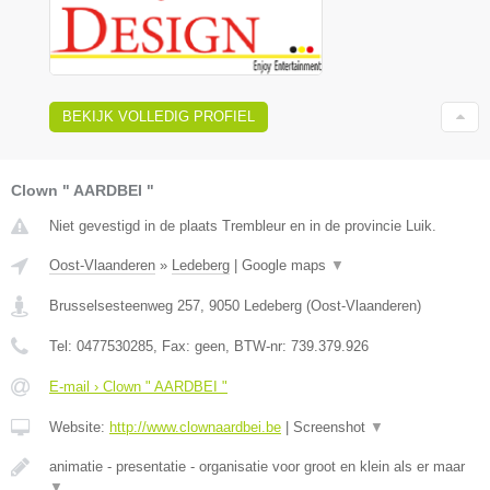
BEKIJK VOLLEDIG PROFIEL
Clown " AARDBEI "
Niet gevestigd in de plaats Trembleur en in de provincie Luik.
Oost-Vlaanderen
»
Ledeberg
|
Google maps
▼
Brusselsesteenweg 257
,
9050
Ledeberg
(
Oost-Vlaanderen
)
Tel:
0477530285
, Fax:
geen
, BTW-nr:
739.379.926
E-mail › Clown " AARDBEI "
Website:
http://www.clownaardbei.be
|
Screenshot
▼
animatie - presentatie - organisatie voor groot en klein als er maar
▼