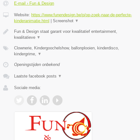
E-mail › Fun & Design
Website:
https://www.funendesign.be/p/op-zoek-naar-de-perfecte-
kinderanimatie.html
|
Screenshot
▼
Fun & Design staat garant voor kwalitatief entertainment,
kwalitatieve
▼
Clownerie, Kindergoochelshow, ballonplooien, kinderdisco,
kindergrime,
▼
Openingstijden onbekend
Laatste facebook posts
▼
Sociale media: