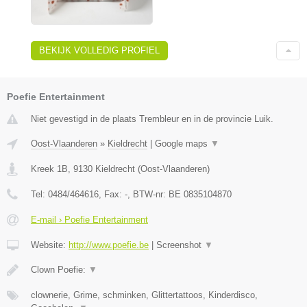
BEKIJK VOLLEDIG PROFIEL
Poefie Entertainment
Niet gevestigd in de plaats Trembleur en in de provincie Luik.
Oost-Vlaanderen
»
Kieldrecht
|
Google maps
▼
Kreek 1B
,
9130
Kieldrecht
(
Oost-Vlaanderen
)
Tel:
0484/464616
, Fax:
-
, BTW-nr:
BE 0835104870
E-mail › Poefie Entertainment
Website:
http://www.poefie.be
|
Screenshot
▼
Clown Poefie:
▼
clownerie, Grime, schminken, Glittertattoos, Kinderdisco,