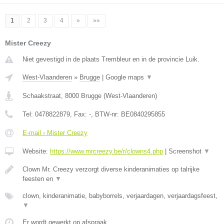
1
2
3
4
»
»»
Mister Creezy
Niet gevestigd in de plaats Trembleur en in de provincie Luik.
West-Vlaanderen
»
Brugge
|
Google maps
▼
Schaakstraat
,
8000
Brugge
(
West-Vlaanderen
)
Tel:
0478822879
, Fax:
-
, BTW-nr:
BE0840295855
E-mail › Mister Creezy
Website:
https://www.mrcreezy.be/r/clowns4.php
|
Screenshot
▼
Clown Mr. Creezy verzorgt diverse kinderanimaties op talrijke
feesten en
▼
clown, kinderanimatie, babyborrels, verjaardagen, verjaardagsfeest,
▼
Er wordt gewerkt op afspraak.