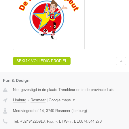
BEKIJK VOLLEDIG PROFIEL
Fun & Design
Niet gevestigd in de plaats Trembleur en in de provincie Luik.
Limburg
»
Rosmeer
|
Google maps
▼
Merovingershof 14
,
3740
Rosmeer
(
Limburg
)
Tel:
+32494226918
, Fax:
-
, BTW-nr:
BE0874.544.278