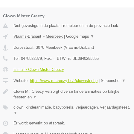
Clown Mister Creezy
Niet gevestigd in de plaats Trembleur en in de provincie Luik.
Vlaams-Brabant
»
Meerbeek
|
Google maps
▼
Dorpsstraat
,
3078
Meerbeek
(
Vlaams-Brabant
)
Tel:
0478822879
, Fax:
-
, BTW-nr:
BE0840295855
E-mail › Clown Mister Creezy
Website:
https://www.mrcreezy.be/r/clowns5.php
|
Screenshot
▼
Clown Mr. Creezy verzorgt diverse kinderanimaties op talrijke
feesten en
▼
clown, kinderanimatie, babyborrels, verjaardagen, verjaardagsfeest,
▼
Er wordt gewerkt op afspraak.