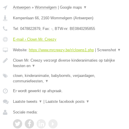
Antwerpen
»
Wommelgem
|
Google maps
▼
Kempenlaan 66
,
2160
Wommelgem
(
Antwerpen
)
Tel:
0478822879
, Fax:
-
, BTW-nr:
BE0840295855
E-mail › Clown Mr. Creezy
Website:
https://www.mrcreezy.be/r/clowns1.php
|
Screenshot
▼
Clown Mr. Creezy verzorgt diverse kinderanimaties op talrijke
feesten en
▼
clown, kinderanimatie, babyborrels, verjaardagen,
communiefeesten,
▼
Er wordt gewerkt op afspraak.
Laatste tweets
▼
|
Laatste facebook posts
▼
Sociale media: