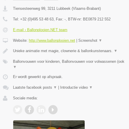
Tiensesteenweg 99
,
3211
Lubbeek
(
Vlaams-Brabant
)
Tel:
+32 (0)495 53 48 63
, Fax:
-
, BTW-nr:
BE0879 212 552
E-mail › Ballonplooien.NET team
Website:
http://www.ballonplooien.net
|
Screenshot
▼
Unieke animatie met magie, clownerie & ballonkunstenaars.
▼
Ballonvouwen voor kinderen, Ballonvouwen voor volwassenen (ook
▼
Er wordt gewerkt op afspraak.
Laatste facebook posts
▼
|
Introductie video
▼
Sociale media: