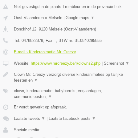
Niet gevestigd in de plaats Trembleur en in de provincie Luik.
Oost-Vlaanderen
»
Melsele
|
Google maps
▼
Donckhof 12
,
9120
Melsele
(
Oost-Vlaanderen
)
Tel:
0478822879
, Fax:
-
, BTW-nr:
BE0840295855
E-mail › Kinderanimatie Mr. Creezy
Website:
https://www.mrcreezy.be/r/clowns2.php
|
Screenshot
▼
Clown Mr. Creezy verzorgt diverse kinderanimaties op talrijke
feesten en
▼
clown, kinderanimatie, babyborrels, verjaardagen,
communiefeesten,
▼
Er wordt gewerkt op afspraak.
Laatste tweets
▼
|
Laatste facebook posts
▼
Sociale media: