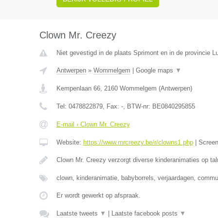
Clown Mr. Creezy
Niet gevestigd in de plaats Sprimont en in de provincie Lu
Antwerpen
»
Wommelgem
|
Google maps
▼
Kempenlaan 66
,
2160
Wommelgem
(
Antwerpen
)
Tel:
0478822879
, Fax:
-
, BTW-nr:
BE0840295855
E-mail › Clown Mr. Creezy
Website:
https://www.mrcreezy.be/r/clowns1.php
|
Scree
Clown Mr. Creezy verzorgt diverse kinderanimaties op tal
clown, kinderanimatie, babyborrels, verjaardagen, comm
Er wordt gewerkt op afspraak.
Laatste tweets
▼
|
Laatste facebook posts
▼