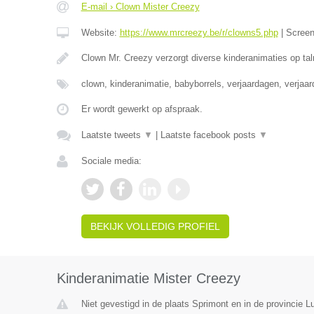
E-mail › Clown Mister Creezy
Website:
https://www.mrcreezy.be/r/clowns5.php
|
Scree
Clown Mr. Creezy verzorgt diverse kinderanimaties op tal
clown, kinderanimatie, babyborrels, verjaardagen, verjaa
Er wordt gewerkt op afspraak.
Laatste tweets
▼
|
Laatste facebook posts
▼
Sociale media:
BEKIJK VOLLEDIG PROFIEL
Kinderanimatie Mister Creezy
Niet gevestigd in de plaats Sprimont en in de provincie Lu