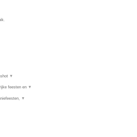
ik.
nshot
▼
rijke feesten en
▼
uniefeesten,
▼