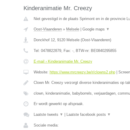
Kinderanimatie Mr. Creezy
Niet gevestigd in de plaats Sprimont en in de provincie Lu
Oost-Vlaanderen
»
Melsele
|
Google maps
▼
Donckhof 12
,
9120
Melsele
(
Oost-Vlaanderen
)
Tel:
0478822879
, Fax:
-
, BTW-nr:
BE0840295855
E-mail › Kinderanimatie Mr. Creezy
Website:
https://www.mrcreezy.be/r/clowns2.php
|
Scree
Clown Mr. Creezy verzorgt diverse kinderanimaties op tal
clown, kinderanimatie, babyborrels, verjaardagen, comm
Er wordt gewerkt op afspraak.
Laatste tweets
▼
|
Laatste facebook posts
▼
Sociale media: