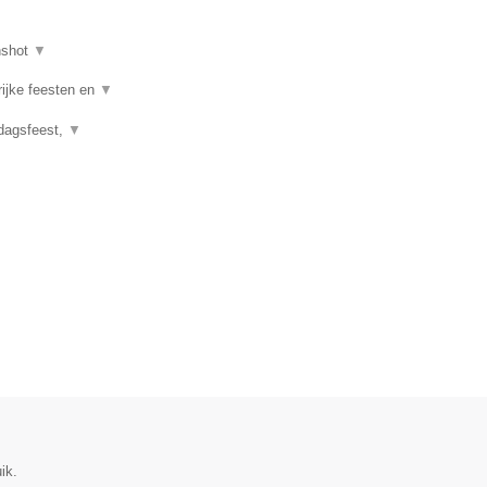
nshot
▼
rijke feesten en
▼
rdagsfeest,
▼
ik.