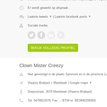
Er wordt gewerkt op afspraak.
Laatste tweets
▼
|
Laatste facebook posts
▼
Sociale media:
BEKIJK VOLLEDIG PROFIEL
Clown Mister Creezy
Niet gevestigd in de plaats Sprimont en in de provincie Lu
Vlaams-Brabant
»
Meerbeek
|
Google maps
▼
Dorpsstraat
,
3078
Meerbeek
(
Vlaams-Brabant
)
Tel:
0478822879
, Fax:
-
, BTW-nr:
BE0840295855