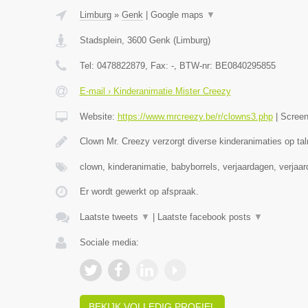
Limburg
»
Genk
|
Google maps
▼
Stadsplein
,
3600
Genk
(
Limburg
)
Tel:
0478822879
, Fax:
-
, BTW-nr:
BE0840295855
E-mail › Kinderanimatie Mister Creezy
Website:
https://www.mrcreezy.be/r/clowns3.php
|
Scree
Clown Mr. Creezy verzorgt diverse kinderanimaties op tal
clown, kinderanimatie, babyborrels, verjaardagen, verjaa
Er wordt gewerkt op afspraak.
Laatste tweets
▼
|
Laatste facebook posts
▼
Sociale media:
BEKIJK VOLLEDIG PROFIEL