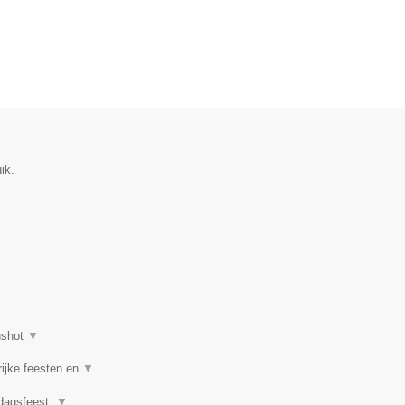
ik.
nshot
▼
rijke feesten en
▼
rdagsfeest,
▼