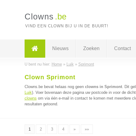
Clowns
.be
VIND EEN CLOWN BIJ U IN DE BUURT!
Nieuws
Zoeken
Contact
U bent nu hier:
Home
»
Luik
»
Sprimont
Clown Sprimont
Clowns.be bevat helaas nog geen
clowns in Sprimont
. Dit ge
Luik
). Voer bovenaan deze pagina uw postcode in voor de dicht
clowns
om via één e-mail in contact te komen met meerdere clo
resultaten getoond.
1
2
3
4
»
»»