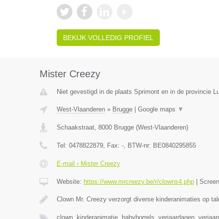
BEKIJK VOLLEDIG PROFIEL
Mister Creezy
Niet gevestigd in de plaats Sprimont en in de provincie Lu
West-Vlaanderen
»
Brugge
|
Google maps
▼
Schaakstraat
,
8000
Brugge
(
West-Vlaanderen
)
Tel:
0478822879
, Fax:
-
, BTW-nr:
BE0840295855
E-mail › Mister Creezy
Website:
https://www.mrcreezy.be/r/clowns4.php
|
Scree
Clown Mr. Creezy verzorgt diverse kinderanimaties op tal
clown, kinderanimatie, babyborrels, verjaardagen, verjaa