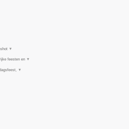
nshot
▼
rijke feesten en
▼
rdagsfeest,
▼