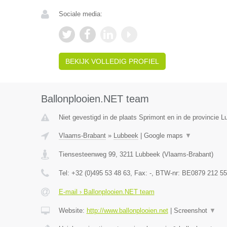
Sociale media:
BEKIJK VOLLEDIG PROFIEL
Ballonplooien.NET team
Niet gevestigd in de plaats Sprimont en in de provincie Lu
Vlaams-Brabant
»
Lubbeek
|
Google maps
▼
Tiensesteenweg 99
,
3211
Lubbeek
(
Vlaams-Brabant
)
Tel:
+32 (0)495 53 48 63
, Fax:
-
, BTW-nr:
BE0879 212 55
E-mail › Ballonplooien.NET team
Website:
http://www.ballonplooien.net
|
Screenshot
▼