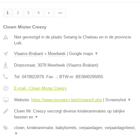
1
2
3
4
»
»»
Clown Mister Creezy
Niet gevestigd in de plaats Seraing le Chateau en in de provincie
Luik.
Vlaams-Brabant
»
Meerbeek
|
Google maps
▼
Dorpsstraat
,
3078
Meerbeek
(
Vlaams-Brabant
)
Tel:
0478822879
, Fax:
-
, BTW-nr:
BE0840295855
E-mail › Clown Mister Creezy
Website:
https://www.mrcreezy.be/r/clowns5.php
|
Screenshot
▼
Clown Mr. Creezy verzorgt diverse kinderanimaties op talrijke
feesten en
▼
clown, kinderanimatie, babyborrels, verjaardagen, verjaardagsfeest,
▼