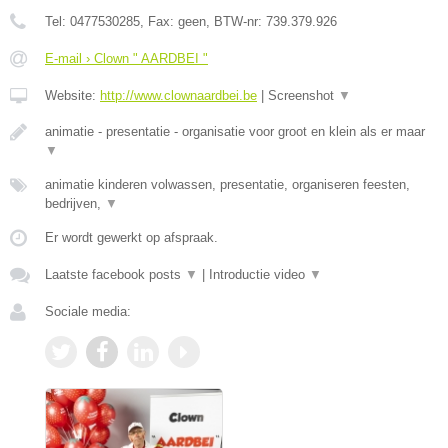
Tel:
0477530285
, Fax:
geen
, BTW-nr:
739.379.926
E-mail › Clown " AARDBEI "
Website:
http://www.clownaardbei.be
|
Screenshot
▼
animatie - presentatie - organisatie voor groot en klein als er maar
▼
animatie kinderen volwassen, presentatie, organiseren feesten,
bedrijven,
▼
Er wordt gewerkt op afspraak.
Laatste facebook posts
▼
|
Introductie video
▼
Sociale media: