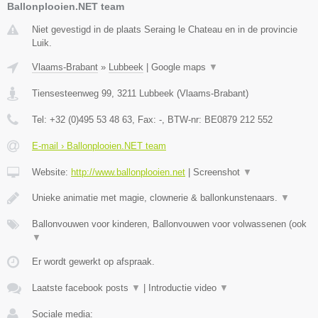
Ballonplooien.NET team
Niet gevestigd in de plaats Seraing le Chateau en in de provincie
Luik.
Vlaams-Brabant
»
Lubbeek
|
Google maps
▼
Tiensesteenweg 99
,
3211
Lubbeek
(
Vlaams-Brabant
)
Tel:
+32 (0)495 53 48 63
, Fax:
-
, BTW-nr:
BE0879 212 552
E-mail › Ballonplooien.NET team
Website:
http://www.ballonplooien.net
|
Screenshot
▼
Unieke animatie met magie, clownerie & ballonkunstenaars.
▼
Ballonvouwen voor kinderen, Ballonvouwen voor volwassenen (ook
▼
Er wordt gewerkt op afspraak.
Laatste facebook posts
▼
|
Introductie video
▼
Sociale media: