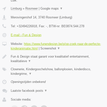
Luik.
Limburg
»
Rosmeer
|
Google maps
▼
Merovingershof 14
,
3740
Rosmeer
(
Limburg
)
Tel:
+32494226918
, Fax:
-
, BTW-nr:
BE0874.544.278
E-mail › Fun & Design
Website:
https://www.funendesign.be/p/op-zoek-naar-de-perfecte-
kinderanimatie.html
|
Screenshot
▼
Fun & Design staat garant voor kwalitatief entertainment,
kwalitatieve
▼
Clownerie, Kindergoochelshow, ballonplooien, kinderdisco,
kindergrime,
▼
Openingstijden onbekend
Laatste facebook posts
▼
Sociale media: