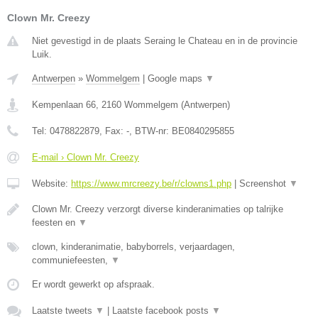
Clown Mr. Creezy
Niet gevestigd in de plaats Seraing le Chateau en in de provincie
Luik.
Antwerpen
»
Wommelgem
|
Google maps
▼
Kempenlaan 66
,
2160
Wommelgem
(
Antwerpen
)
Tel:
0478822879
, Fax:
-
, BTW-nr:
BE0840295855
E-mail › Clown Mr. Creezy
Website:
https://www.mrcreezy.be/r/clowns1.php
|
Screenshot
▼
Clown Mr. Creezy verzorgt diverse kinderanimaties op talrijke
feesten en
▼
clown, kinderanimatie, babyborrels, verjaardagen,
communiefeesten,
▼
Er wordt gewerkt op afspraak.
Laatste tweets
▼
|
Laatste facebook posts
▼