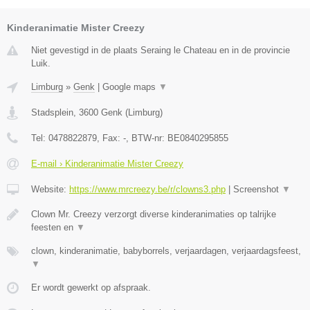
Kinderanimatie Mister Creezy
Niet gevestigd in de plaats Seraing le Chateau en in de provincie
Luik.
Limburg
»
Genk
|
Google maps
▼
Stadsplein
,
3600
Genk
(
Limburg
)
Tel:
0478822879
, Fax:
-
, BTW-nr:
BE0840295855
E-mail › Kinderanimatie Mister Creezy
Website:
https://www.mrcreezy.be/r/clowns3.php
|
Screenshot
▼
Clown Mr. Creezy verzorgt diverse kinderanimaties op talrijke
feesten en
▼
clown, kinderanimatie, babyborrels, verjaardagen, verjaardagsfeest,
▼
Er wordt gewerkt op afspraak.