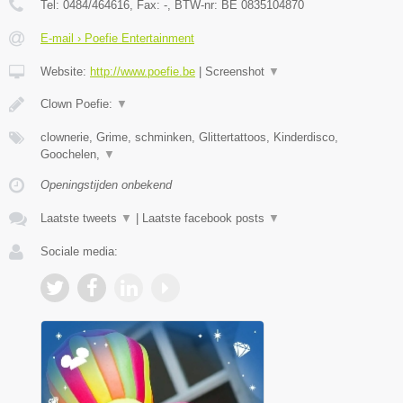
Tel:
0484/464616
, Fax:
-
, BTW-nr:
BE 0835104870
E-mail › Poefie Entertainment
Website:
http://www.poefie.be
|
Screenshot
▼
Clown Poefie:
▼
clownerie, Grime, schminken, Glittertattoos, Kinderdisco,
Goochelen,
▼
Openingstijden onbekend
Laatste tweets
▼
|
Laatste facebook posts
▼
Sociale media: