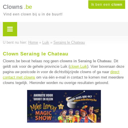
Ik ben een
clown
Clowns
.be
Vind een clown bij u in de buurt!
U bent nu hier:
Home
»
Luik
»
Seraing le Chateau
Clown Seraing le Chateau
Clowns.be bevat helaas nog geen
clowns in Seraing le Chateau
. Dit
geldt ook voor de gehele provincie Luik (
clown Luik
). Voer bovenaan deze
pagina uw postcode in voor de dichtstbijzijnde clowns of ga naar
direct
contact met clowns
om via één e-mail in contact te komen met meerdere
clowns tegelijk. Hieronder worden nu overige resultaten getoond.