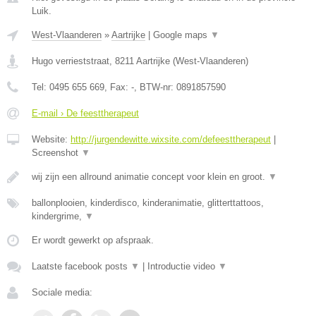
Luik.
West-Vlaanderen
»
Aartrijke
|
Google maps
▼
Hugo verrieststraat
,
8211
Aartrijke
(
West-Vlaanderen
)
Tel:
0495 655 669
, Fax:
-
, BTW-nr:
0891857590
E-mail › De feesttherapeut
Website:
http://jurgendewitte.wixsite.com/defeesttherapeut
|
Screenshot
▼
wij zijn een allround animatie concept voor klein en groot.
▼
ballonplooien, kinderdisco, kinderanimatie, glitterttattoos,
kindergrime,
▼
Er wordt gewerkt op afspraak.
Laatste facebook posts
▼
|
Introductie video
▼
Sociale media: