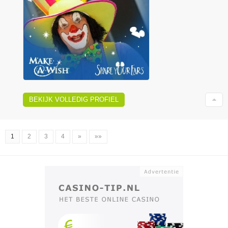
BEKIJK VOLLEDIG PROFIEL
1
2
3
4
»
»»