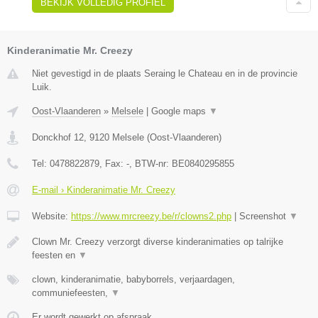
BEKIJK VOLLEDIG PROFIEL
Kinderanimatie Mr. Creezy
Niet gevestigd in de plaats Seraing le Chateau en in de provincie
Luik.
Oost-Vlaanderen
»
Melsele
|
Google maps
▼
Donckhof 12
,
9120
Melsele
(
Oost-Vlaanderen
)
Tel:
0478822879
, Fax:
-
, BTW-nr:
BE0840295855
E-mail › Kinderanimatie Mr. Creezy
Website:
https://www.mrcreezy.be/r/clowns2.php
|
Screenshot
▼
Clown Mr. Creezy verzorgt diverse kinderanimaties op talrijke
feesten en
▼
clown, kinderanimatie, babyborrels, verjaardagen,
communiefeesten,
▼
Er wordt gewerkt op afspraak.