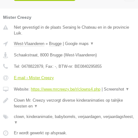
Mister Creezy
Niet gevestigd in de plaats Seraing le Chateau en in de provincie
Luik.
West-Vlaanderen
»
Brugge
|
Google maps
▼
Schaakstraat
,
8000
Brugge
(
West-Vlaanderen
)
Tel:
0478822879
, Fax:
-
, BTW-nr:
BE0840295855
E-mail › Mister Creezy
Website:
https://www.mrcreezy.be/r/clowns4.php
|
Screenshot
▼
Clown Mr. Creezy verzorgt diverse kinderanimaties op talrijke
feesten en
▼
clown, kinderanimatie, babyborrels, verjaardagen, verjaardagsfeest,
▼
Er wordt gewerkt op afspraak.