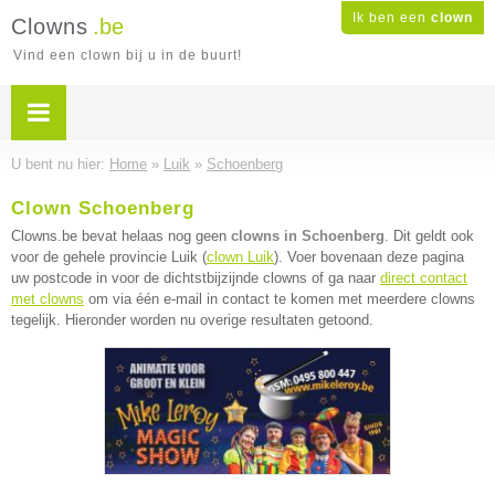
Ik ben een
clown
Clowns
.be
Vind een clown bij u in de buurt!
U bent nu hier:
Home
»
Luik
»
Schoenberg
Clown Schoenberg
Clowns.be bevat helaas nog geen
clowns in Schoenberg
. Dit geldt ook
voor de gehele provincie Luik (
clown Luik
). Voer bovenaan deze pagina
uw postcode in voor de dichtstbijzijnde clowns of ga naar
direct contact
met clowns
om via één e-mail in contact te komen met meerdere clowns
tegelijk. Hieronder worden nu overige resultaten getoond.