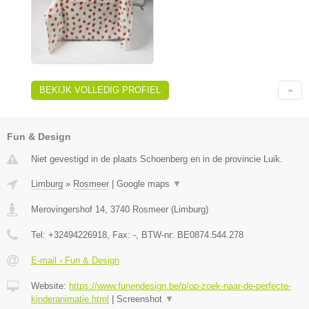
BEKIJK VOLLEDIG PROFIEL
Fun & Design
Niet gevestigd in de plaats Schoenberg en in de provincie Luik.
Limburg
»
Rosmeer
|
Google maps
▼
Merovingershof 14
,
3740
Rosmeer
(
Limburg
)
Tel:
+32494226918
, Fax:
-
, BTW-nr:
BE0874.544.278
E-mail › Fun & Design
Website:
https://www.funendesign.be/p/op-zoek-naar-de-perfecte-
kinderanimatie.html
|
Screenshot
▼