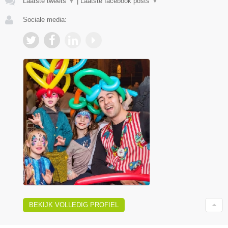
Laatste tweets
▼
|
Laatste facebook posts
▼
Sociale media:
BEKIJK VOLLEDIG PROFIEL