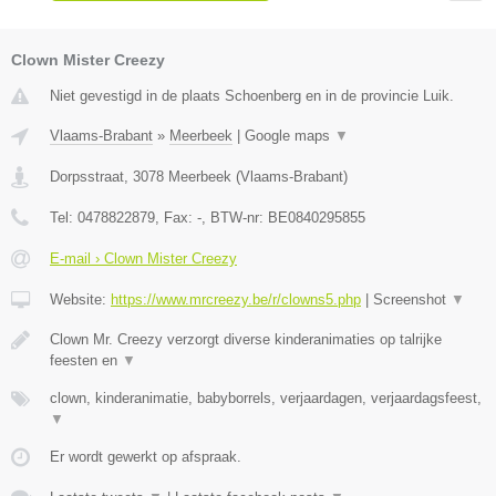
Clown Mister Creezy
Niet gevestigd in de plaats Schoenberg en in de provincie Luik.
Vlaams-Brabant
»
Meerbeek
|
Google maps
▼
Dorpsstraat
,
3078
Meerbeek
(
Vlaams-Brabant
)
Tel:
0478822879
, Fax:
-
, BTW-nr:
BE0840295855
E-mail › Clown Mister Creezy
Website:
https://www.mrcreezy.be/r/clowns5.php
|
Screenshot
▼
Clown Mr. Creezy verzorgt diverse kinderanimaties op talrijke
feesten en
▼
clown, kinderanimatie, babyborrels, verjaardagen, verjaardagsfeest,
▼
Er wordt gewerkt op afspraak.