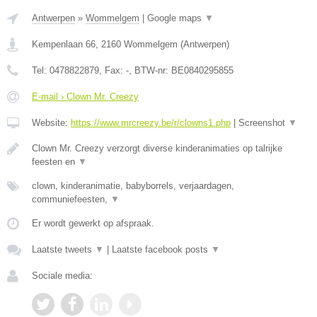
Antwerpen
»
Wommelgem
|
Google maps
▼
Kempenlaan 66
,
2160
Wommelgem
(
Antwerpen
)
Tel:
0478822879
, Fax:
-
, BTW-nr:
BE0840295855
E-mail › Clown Mr. Creezy
Website:
https://www.mrcreezy.be/r/clowns1.php
|
Screenshot
▼
Clown Mr. Creezy verzorgt diverse kinderanimaties op talrijke
feesten en
▼
clown, kinderanimatie, babyborrels, verjaardagen,
communiefeesten,
▼
Er wordt gewerkt op afspraak.
Laatste tweets
▼
|
Laatste facebook posts
▼
Sociale media: