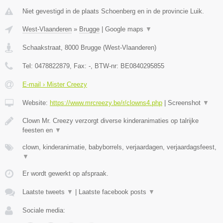
Niet gevestigd in de plaats Schoenberg en in de provincie Luik.
West-Vlaanderen
»
Brugge
|
Google maps
▼
Schaakstraat
,
8000
Brugge
(
West-Vlaanderen
)
Tel:
0478822879
, Fax:
-
, BTW-nr:
BE0840295855
E-mail › Mister Creezy
Website:
https://www.mrcreezy.be/r/clowns4.php
|
Screenshot
▼
Clown Mr. Creezy verzorgt diverse kinderanimaties op talrijke
feesten en
▼
clown, kinderanimatie, babyborrels, verjaardagen, verjaardagsfeest,
▼
Er wordt gewerkt op afspraak.
Laatste tweets
▼
|
Laatste facebook posts
▼
Sociale media: