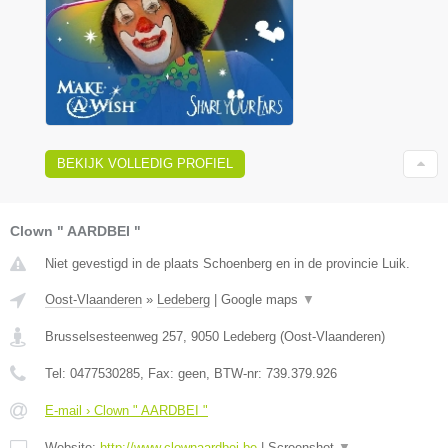
BEKIJK VOLLEDIG PROFIEL
Clown " AARDBEI "
Niet gevestigd in de plaats Schoenberg en in de provincie Luik.
Oost-Vlaanderen
»
Ledeberg
|
Google maps
▼
Brusselsesteenweg 257
,
9050
Ledeberg
(
Oost-Vlaanderen
)
Tel:
0477530285
, Fax:
geen
, BTW-nr:
739.379.926
E-mail › Clown " AARDBEI "
Website:
http://www.clownaardbei.be
|
Screenshot
▼