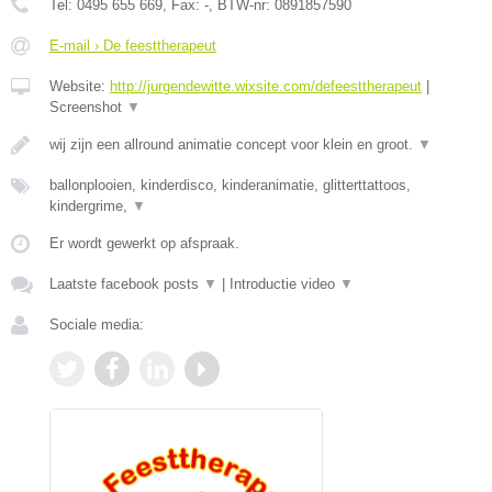
Tel:
0495 655 669
, Fax:
-
, BTW-nr:
0891857590
E-mail › De feesttherapeut
Website:
http://jurgendewitte.wixsite.com/defeesttherapeut
|
Screenshot
▼
wij zijn een allround animatie concept voor klein en groot.
▼
ballonplooien, kinderdisco, kinderanimatie, glitterttattoos,
kindergrime,
▼
Er wordt gewerkt op afspraak.
Laatste facebook posts
▼
|
Introductie video
▼
Sociale media: