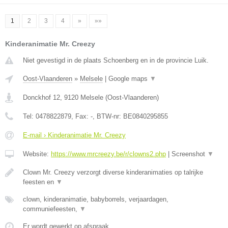
1
2
3
4
»
»»
Kinderanimatie Mr. Creezy
Niet gevestigd in de plaats Schoenberg en in de provincie Luik.
Oost-Vlaanderen
»
Melsele
|
Google maps
▼
Donckhof 12
,
9120
Melsele
(
Oost-Vlaanderen
)
Tel:
0478822879
, Fax:
-
, BTW-nr:
BE0840295855
E-mail › Kinderanimatie Mr. Creezy
Website:
https://www.mrcreezy.be/r/clowns2.php
|
Screenshot
▼
Clown Mr. Creezy verzorgt diverse kinderanimaties op talrijke
feesten en
▼
clown, kinderanimatie, babyborrels, verjaardagen,
communiefeesten,
▼
Er wordt gewerkt op afspraak.