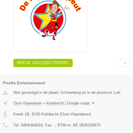
BEKIJK VOLLEDIG PROFIEL
Poefie Entertainment
Niet gevestigd in de plaats Schoenberg en in de provincie Luik.
Oost-Vlaanderen
»
Kieldrecht
|
Google maps
▼
Kreek 1B
,
9130
Kieldrecht
(
Oost-Vlaanderen
)
Tel:
0484/464616
, Fax:
-
, BTW-nr:
BE 0835104870