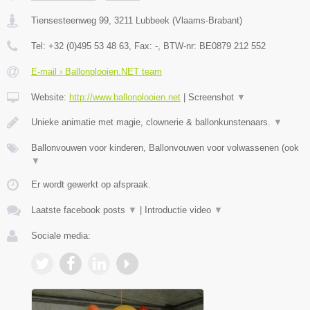
Tiensesteenweg 99
,
3211
Lubbeek
(
Vlaams-Brabant
)
Tel:
+32 (0)495 53 48 63
, Fax:
-
, BTW-nr:
BE0879 212 552
E-mail › Ballonplooien.NET team
Website:
http://www.ballonplooien.net
|
Screenshot
▼
Unieke animatie met magie, clownerie & ballonkunstenaars.
▼
Ballonvouwen voor kinderen, Ballonvouwen voor volwassenen (ook
▼
Er wordt gewerkt op afspraak.
Laatste facebook posts
▼
|
Introductie video
▼
Sociale media: