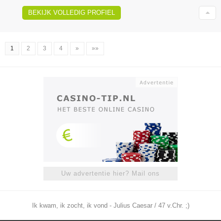
BEKIJK VOLLEDIG PROFIEL
1
2
3
4
»
»»
Uw advertentie hier? Mail ons
Ik kwam, ik zocht, ik vond - Julius Caesar / 47 v.Chr. ;)