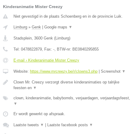
Kinderanimatie Mister Creezy
Niet gevestigd in de plaats Schoenberg en in de provincie Luik.
Limburg
»
Genk
|
Google maps
▼
Stadsplein
,
3600
Genk
(
Limburg
)
Tel:
0478822879
, Fax:
-
, BTW-nr:
BE0840295855
E-mail › Kinderanimatie Mister Creezy
Website:
https://www.mrcreezy.be/r/clowns3.php
|
Screenshot
▼
Clown Mr. Creezy verzorgt diverse kinderanimaties op talrijke
feesten en
▼
clown, kinderanimatie, babyborrels, verjaardagen, verjaardagsfeest,
▼
Er wordt gewerkt op afspraak.
Laatste tweets
▼
|
Laatste facebook posts
▼