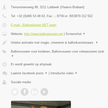
Tiensesteenweg 99
,
3211
Lubbeek
(
Vlaams-Brabant
)
Tel:
+32 (0)495 53 48 63
, Fax:
-
, BTW-nr:
BE0879 212 552
E-mail › Ballonplooien.NET team
Website:
http://www.ballonplooien.net
|
Screenshot
▼
Unieke animatie met magie, clownerie & ballonkunstenaars.
▼
Ballonvouwen voor kinderen, Ballonvouwen voor volwassenen (ook
▼
Er wordt gewerkt op afspraak.
Laatste facebook posts
▼
|
Introductie video
▼
Sociale media: