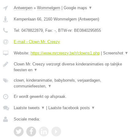
Antwerpen
»
Wommelgem
|
Google maps
▼
Kempenlaan 66
,
2160
Wommelgem
(
Antwerpen
)
Tel:
0478822879
, Fax:
-
, BTW-nr:
BE0840295855
E-mail › Clown Mr. Creezy
Website:
https://www.mrcreezy.be/r/clowns1.php
|
Screenshot
▼
Clown Mr. Creezy verzorgt diverse kinderanimaties op talrijke
feesten en
▼
clown, kinderanimatie, babyborrels, verjaardagen,
communiefeesten,
▼
Er wordt gewerkt op afspraak.
Laatste tweets
▼
|
Laatste facebook posts
▼
Sociale media: