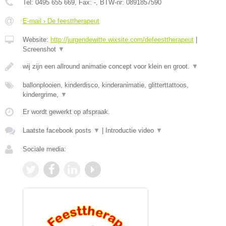
Tel:
0495 655 669
, Fax:
-
, BTW-nr:
0891857590
E-mail › De feesttherapeut
Website:
http://jurgendewitte.wixsite.com/defeesttherapeut
|
Screenshot
▼
wij zijn een allround animatie concept voor klein en groot.
▼
ballonplooien, kinderdisco, kinderanimatie, glitterttattoos,
kindergrime,
▼
Er wordt gewerkt op afspraak.
Laatste facebook posts
▼
|
Introductie video
▼
Sociale media: