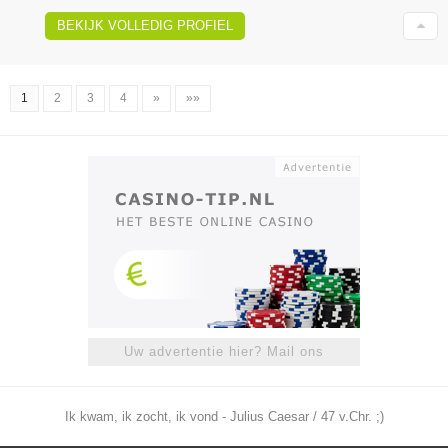
BEKIJK VOLLEDIG PROFIEL
1
2
3
4
»
»»
Uw advertentie hier? Mail ons
Ik kwam, ik zocht, ik vond - Julius Caesar / 47 v.Chr. ;)