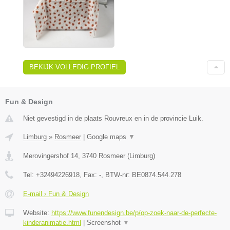
BEKIJK VOLLEDIG PROFIEL
Fun & Design
Niet gevestigd in de plaats Rouvreux en in de provincie Luik.
Limburg
»
Rosmeer
|
Google maps
▼
Merovingershof 14
,
3740
Rosmeer
(
Limburg
)
Tel:
+32494226918
, Fax:
-
, BTW-nr:
BE0874.544.278
E-mail › Fun & Design
Website:
https://www.funendesign.be/p/op-zoek-naar-de-perfecte-
kinderanimatie.html
|
Screenshot
▼