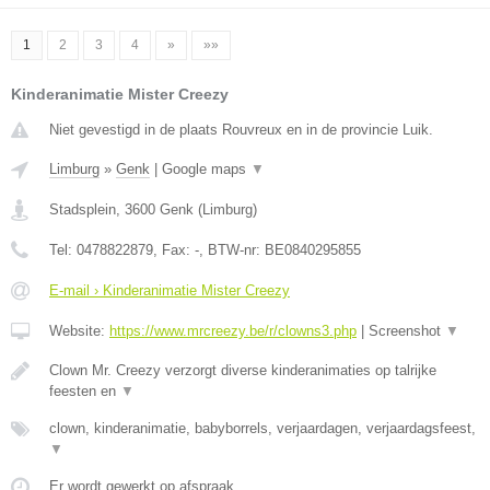
1
2
3
4
»
»»
Kinderanimatie Mister Creezy
Niet gevestigd in de plaats Rouvreux en in de provincie Luik.
Limburg
»
Genk
|
Google maps
▼
Stadsplein
,
3600
Genk
(
Limburg
)
Tel:
0478822879
, Fax:
-
, BTW-nr:
BE0840295855
E-mail › Kinderanimatie Mister Creezy
Website:
https://www.mrcreezy.be/r/clowns3.php
|
Screenshot
▼
Clown Mr. Creezy verzorgt diverse kinderanimaties op talrijke
feesten en
▼
clown, kinderanimatie, babyborrels, verjaardagen, verjaardagsfeest,
▼
Er wordt gewerkt op afspraak.