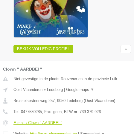
BEKIJK VOLLEDIG PROFIEL
Clown " AARDBEI "
Niet gevestigd in de plaats Rouvreux en in de provincie Luik.
Oost-Vlaanderen
»
Ledeberg
|
Google maps
▼
Brusselsesteenweg 257
,
9050
Ledeberg
(
Oost-Vlaanderen
)
Tel:
0477530285
, Fax:
geen
, BTW-nr:
739.379.926
E-mail › Clown " AARDBEI "
Website:
http://www.clownaardbei.be
|
Screenshot
▼