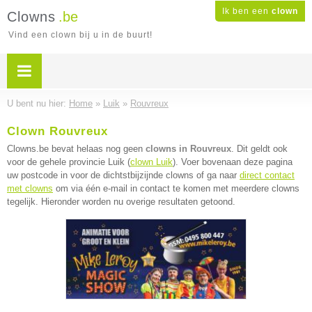
Ik ben een
clown
Clowns
.be
Vind een clown bij u in de buurt!
U bent nu hier:
Home
»
Luik
»
Rouvreux
Clown Rouvreux
Clowns.be bevat helaas nog geen
clowns in Rouvreux
. Dit geldt ook
voor de gehele provincie Luik (
clown Luik
). Voer bovenaan deze pagina
uw postcode in voor de dichtstbijzijnde clowns of ga naar
direct contact
met clowns
om via één e-mail in contact te komen met meerdere clowns
tegelijk. Hieronder worden nu overige resultaten getoond.