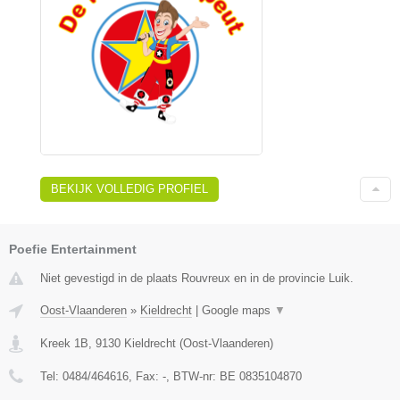
BEKIJK VOLLEDIG PROFIEL
Poefie Entertainment
Niet gevestigd in de plaats Rouvreux en in de provincie Luik.
Oost-Vlaanderen
»
Kieldrecht
|
Google maps
▼
Kreek 1B
,
9130
Kieldrecht
(
Oost-Vlaanderen
)
Tel:
0484/464616
, Fax:
-
, BTW-nr:
BE 0835104870