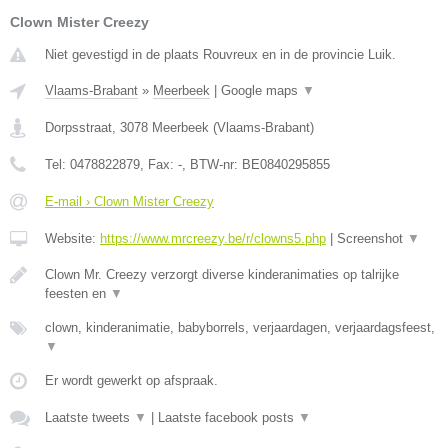
Clown Mister Creezy
Niet gevestigd in de plaats Rouvreux en in de provincie Luik.
Vlaams-Brabant
»
Meerbeek
|
Google maps
▼
Dorpsstraat
,
3078
Meerbeek
(
Vlaams-Brabant
)
Tel:
0478822879
, Fax:
-
, BTW-nr:
BE0840295855
E-mail › Clown Mister Creezy
Website:
https://www.mrcreezy.be/r/clowns5.php
|
Screenshot
▼
Clown Mr. Creezy verzorgt diverse kinderanimaties op talrijke
feesten en
▼
clown, kinderanimatie, babyborrels, verjaardagen, verjaardagsfeest,
▼
Er wordt gewerkt op afspraak.
Laatste tweets
▼
|
Laatste facebook posts
▼