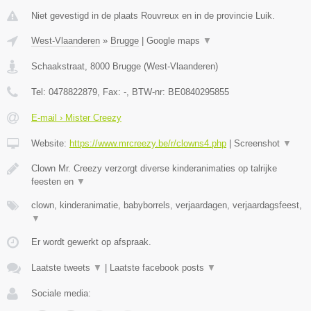
Niet gevestigd in de plaats Rouvreux en in de provincie Luik.
West-Vlaanderen
»
Brugge
|
Google maps
▼
Schaakstraat
,
8000
Brugge
(
West-Vlaanderen
)
Tel:
0478822879
, Fax:
-
, BTW-nr:
BE0840295855
E-mail › Mister Creezy
Website:
https://www.mrcreezy.be/r/clowns4.php
|
Screenshot
▼
Clown Mr. Creezy verzorgt diverse kinderanimaties op talrijke
feesten en
▼
clown, kinderanimatie, babyborrels, verjaardagen, verjaardagsfeest,
▼
Er wordt gewerkt op afspraak.
Laatste tweets
▼
|
Laatste facebook posts
▼
Sociale media: