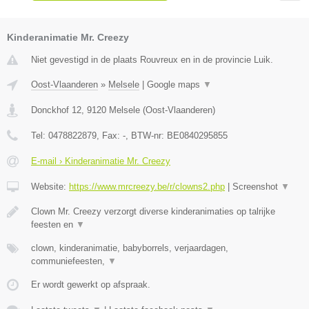
Kinderanimatie Mr. Creezy
Niet gevestigd in de plaats Rouvreux en in de provincie Luik.
Oost-Vlaanderen
»
Melsele
|
Google maps
▼
Donckhof 12
,
9120
Melsele
(
Oost-Vlaanderen
)
Tel:
0478822879
, Fax:
-
, BTW-nr:
BE0840295855
E-mail › Kinderanimatie Mr. Creezy
Website:
https://www.mrcreezy.be/r/clowns2.php
|
Screenshot
▼
Clown Mr. Creezy verzorgt diverse kinderanimaties op talrijke
feesten en
▼
clown, kinderanimatie, babyborrels, verjaardagen,
communiefeesten,
▼
Er wordt gewerkt op afspraak.