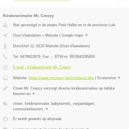
Kinderanimatie Mr. Creezy
Niet gevestigd in de plaats Petit Hallet en in de provincie Luik.
Oost-Vlaanderen
»
Melsele
|
Google maps
▼
Donckhof 12
,
9120
Melsele
(
Oost-Vlaanderen
)
Tel:
0478822879
, Fax:
-
, BTW-nr:
BE0840295855
E-mail › Kinderanimatie Mr. Creezy
Website:
https://www.mrcreezy.be/r/clowns2.php
|
Screenshot
▼
Clown Mr. Creezy verzorgt diverse kinderanimaties op talrijke
feesten en
▼
clown, kinderanimatie, babyborrels, verjaardagen,
communiefeesten,
▼
Er wordt gewerkt op afspraak.