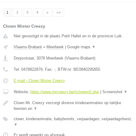
1
2
3
4
»
»»
Clown Mister Creezy
Niet gevestigd in de plaats Petit Hallet en in de provincie Luik.
Vlaams-Brabant
»
Meerbeek
|
Google maps
▼
Dorpsstraat
,
3078
Meerbeek
(
Vlaams-Brabant
)
Tel:
0478822879
, Fax:
-
, BTW-nr:
BE0840295855
E-mail › Clown Mister Creezy
Website:
https://www.mrcreezy.be/r/clowns5.php
|
Screenshot
▼
Clown Mr. Creezy verzorgt diverse kinderanimaties op talrijke
feesten en
▼
clown, kinderanimatie, babyborrels, verjaardagen, verjaardagsfeest,
▼
Er wordt gewerkt op afspraak.