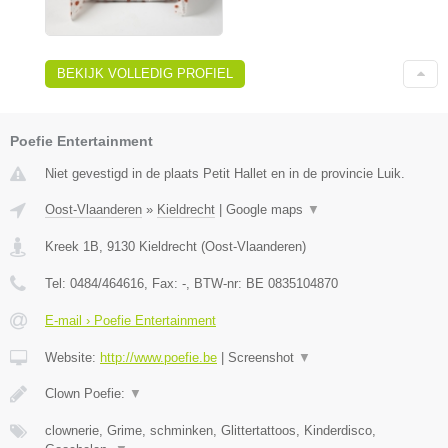
BEKIJK VOLLEDIG PROFIEL
Poefie Entertainment
Niet gevestigd in de plaats Petit Hallet en in de provincie Luik.
Oost-Vlaanderen
»
Kieldrecht
|
Google maps
▼
Kreek 1B
,
9130
Kieldrecht
(
Oost-Vlaanderen
)
Tel:
0484/464616
, Fax:
-
, BTW-nr:
BE 0835104870
E-mail › Poefie Entertainment
Website:
http://www.poefie.be
|
Screenshot
▼
Clown Poefie:
▼
clownerie, Grime, schminken, Glittertattoos, Kinderdisco,