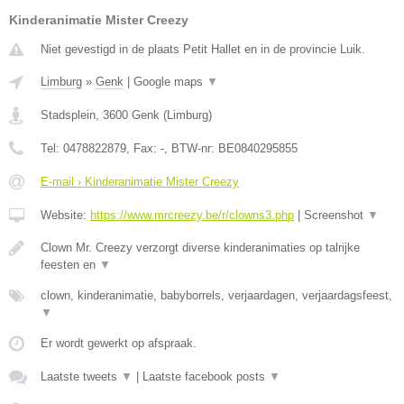
Kinderanimatie Mister Creezy
Niet gevestigd in de plaats Petit Hallet en in de provincie Luik.
Limburg
»
Genk
|
Google maps
▼
Stadsplein
,
3600
Genk
(
Limburg
)
Tel:
0478822879
, Fax:
-
, BTW-nr:
BE0840295855
E-mail › Kinderanimatie Mister Creezy
Website:
https://www.mrcreezy.be/r/clowns3.php
|
Screenshot
▼
Clown Mr. Creezy verzorgt diverse kinderanimaties op talrijke
feesten en
▼
clown, kinderanimatie, babyborrels, verjaardagen, verjaardagsfeest,
▼
Er wordt gewerkt op afspraak.
Laatste tweets
▼
|
Laatste facebook posts
▼