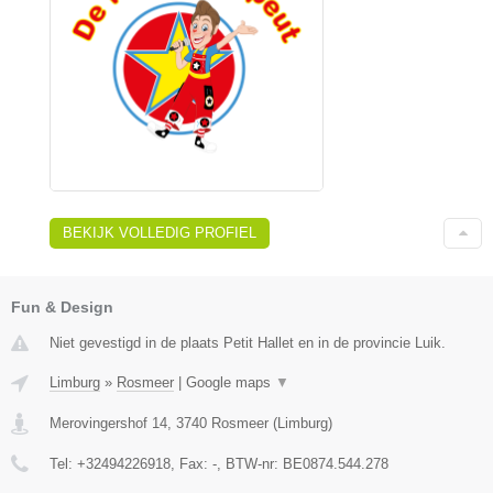
BEKIJK VOLLEDIG PROFIEL
Fun & Design
Niet gevestigd in de plaats Petit Hallet en in de provincie Luik.
Limburg
»
Rosmeer
|
Google maps
▼
Merovingershof 14
,
3740
Rosmeer
(
Limburg
)
Tel:
+32494226918
, Fax:
-
, BTW-nr:
BE0874.544.278