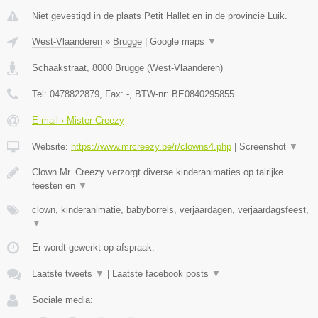
Niet gevestigd in de plaats Petit Hallet en in de provincie Luik.
West-Vlaanderen
»
Brugge
|
Google maps
▼
Schaakstraat
,
8000
Brugge
(
West-Vlaanderen
)
Tel:
0478822879
, Fax:
-
, BTW-nr:
BE0840295855
E-mail › Mister Creezy
Website:
https://www.mrcreezy.be/r/clowns4.php
|
Screenshot
▼
Clown Mr. Creezy verzorgt diverse kinderanimaties op talrijke
feesten en
▼
clown, kinderanimatie, babyborrels, verjaardagen, verjaardagsfeest,
▼
Er wordt gewerkt op afspraak.
Laatste tweets
▼
|
Laatste facebook posts
▼
Sociale media: