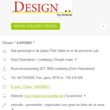
BEKIJK VOLLEDIG PROFIEL
Clown " AARDBEI "
Niet gevestigd in de plaats Petit Hallet en in de provincie Luik.
Oost-Vlaanderen
»
Ledeberg
|
Google maps
▼
Brusselsesteenweg 257
,
9050
Ledeberg
(
Oost-Vlaanderen
)
Tel:
0477530285
, Fax:
geen
, BTW-nr:
739.379.926
E-mail › Clown " AARDBEI "
Website:
http://www.clownaardbei.be
|
Screenshot
▼
animatie - presentatie - organisatie voor groot en klein als er maar
▼