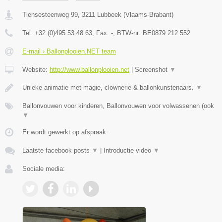
Tiensesteenweg 99
,
3211
Lubbeek
(
Vlaams-Brabant
)
Tel:
+32 (0)495 53 48 63
, Fax:
-
, BTW-nr:
BE0879 212 552
E-mail › Ballonplooien.NET team
Website:
http://www.ballonplooien.net
|
Screenshot
▼
Unieke animatie met magie, clownerie & ballonkunstenaars.
▼
Ballonvouwen voor kinderen, Ballonvouwen voor volwassenen (ook
▼
Er wordt gewerkt op afspraak.
Laatste facebook posts
▼
|
Introductie video
▼
Sociale media: