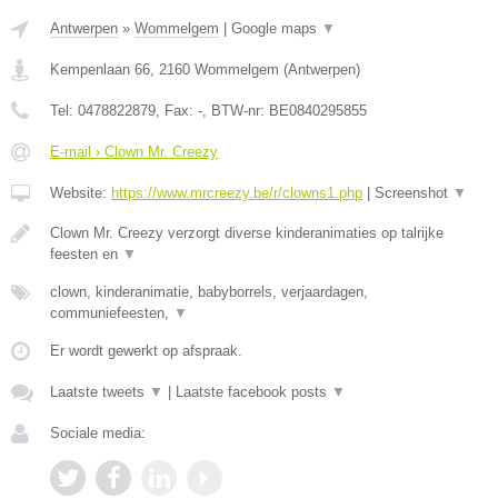
Antwerpen
»
Wommelgem
|
Google maps
▼
Kempenlaan 66
,
2160
Wommelgem
(
Antwerpen
)
Tel:
0478822879
, Fax:
-
, BTW-nr:
BE0840295855
E-mail › Clown Mr. Creezy
Website:
https://www.mrcreezy.be/r/clowns1.php
|
Screenshot
▼
Clown Mr. Creezy verzorgt diverse kinderanimaties op talrijke
feesten en
▼
clown, kinderanimatie, babyborrels, verjaardagen,
communiefeesten,
▼
Er wordt gewerkt op afspraak.
Laatste tweets
▼
|
Laatste facebook posts
▼
Sociale media: