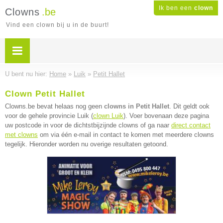
Ik ben een
clown
Clowns
.be
Vind een clown bij u in de buurt!
U bent nu hier:
Home
»
Luik
»
Petit Hallet
Clown Petit Hallet
Clowns.be bevat helaas nog geen
clowns in Petit Hallet
. Dit geldt ook
voor de gehele provincie Luik (
clown Luik
). Voer bovenaan deze pagina
uw postcode in voor de dichtstbijzijnde clowns of ga naar
direct contact
met clowns
om via één e-mail in contact te komen met meerdere clowns
tegelijk. Hieronder worden nu overige resultaten getoond.