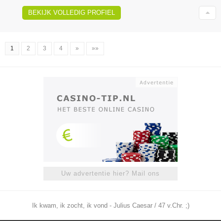
BEKIJK VOLLEDIG PROFIEL
1
2
3
4
»
»»
Uw advertentie hier? Mail ons
Ik kwam, ik zocht, ik vond - Julius Caesar / 47 v.Chr. ;)