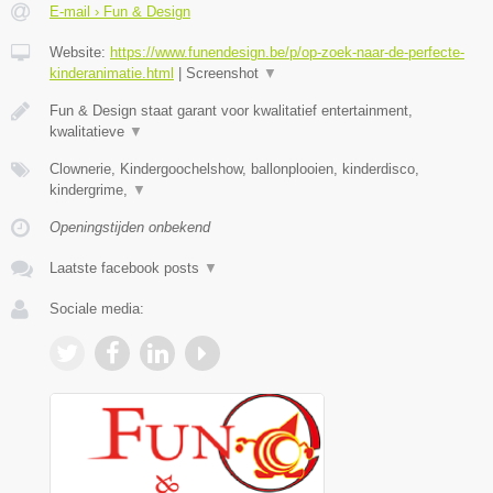
E-mail › Fun & Design
Website:
https://www.funendesign.be/p/op-zoek-naar-de-perfecte-
kinderanimatie.html
|
Screenshot
▼
Fun & Design staat garant voor kwalitatief entertainment,
kwalitatieve
▼
Clownerie, Kindergoochelshow, ballonplooien, kinderdisco,
kindergrime,
▼
Openingstijden onbekend
Laatste facebook posts
▼
Sociale media: