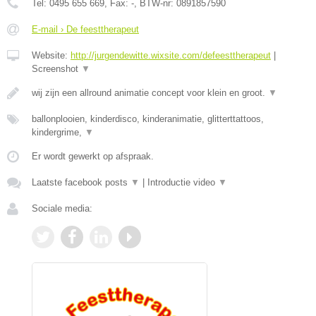
Tel:
0495 655 669
, Fax:
-
, BTW-nr:
0891857590
E-mail › De feesttherapeut
Website:
http://jurgendewitte.wixsite.com/defeesttherapeut
|
Screenshot
▼
wij zijn een allround animatie concept voor klein en groot.
▼
ballonplooien, kinderdisco, kinderanimatie, glitterttattoos,
kindergrime,
▼
Er wordt gewerkt op afspraak.
Laatste facebook posts
▼
|
Introductie video
▼
Sociale media: