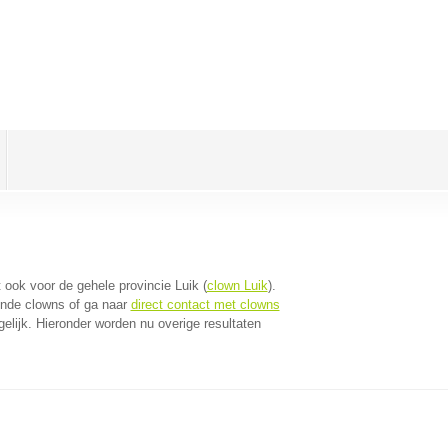
dt ook voor de gehele provincie Luik (
clown Luik
).
jnde clowns of ga naar
direct contact met clowns
lijk. Hieronder worden nu overige resultaten