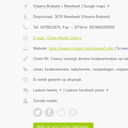
Vlaams-Brabant
»
Meerbeek
|
Google maps
▼
Dorpsstraat
,
3078
Meerbeek
(
Vlaams-Brabant
)
Tel:
0478822879
, Fax:
-
, BTW-nr:
BE0840295855
E-mail › Clown Mister Creezy
Website:
https://www.mrcreezy.be/r/clowns5.php
|
Scree
Clown Mr. Creezy verzorgt diverse kinderanimaties op tal
clown, kinderanimatie, babyborrels, verjaardagen, verjaa
Er wordt gewerkt op afspraak.
Laatste tweets
▼
|
Laatste facebook posts
▼
Sociale media:
BEKIJK VOLLEDIG PROFIEL