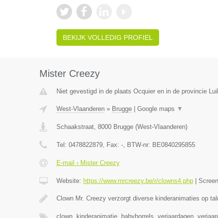
BEKIJK VOLLEDIG PROFIEL
Mister Creezy
Niet gevestigd in de plaats Ocquier en in de provincie Lui
West-Vlaanderen
»
Brugge
|
Google maps
▼
Schaakstraat
,
8000
Brugge
(
West-Vlaanderen
)
Tel:
0478822879
, Fax:
-
, BTW-nr:
BE0840295855
E-mail › Mister Creezy
Website:
https://www.mrcreezy.be/r/clowns4.php
|
Scree
Clown Mr. Creezy verzorgt diverse kinderanimaties op tal
clown, kinderanimatie, babyborrels, verjaardagen, verjaa