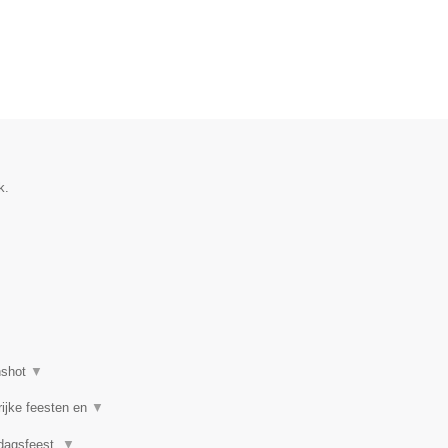
k.
nshot
▼
rijke feesten en
▼
rdagsfeest,
▼