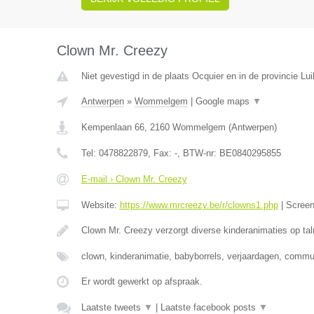
Clown Mr. Creezy
Niet gevestigd in de plaats Ocquier en in de provincie Lui
Antwerpen
»
Wommelgem
|
Google maps
▼
Kempenlaan 66
,
2160
Wommelgem
(
Antwerpen
)
Tel:
0478822879
, Fax:
-
, BTW-nr:
BE0840295855
E-mail › Clown Mr. Creezy
Website:
https://www.mrcreezy.be/r/clowns1.php
|
Scree
Clown Mr. Creezy verzorgt diverse kinderanimaties op tal
clown, kinderanimatie, babyborrels, verjaardagen, comm
Er wordt gewerkt op afspraak.
Laatste tweets
▼
|
Laatste facebook posts
▼