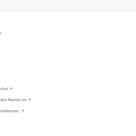
k.
nshot
▼
rijke feesten en
▼
uniefeesten,
▼