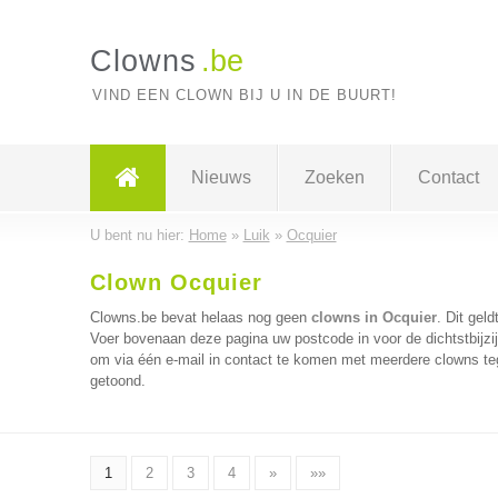
Clowns
.be
VIND EEN CLOWN BIJ U IN DE BUURT!
Nieuws
Zoeken
Contact
U bent nu hier:
Home
»
Luik
»
Ocquier
Clown Ocquier
Clowns.be bevat helaas nog geen
clowns in Ocquier
. Dit gel
Voer bovenaan deze pagina uw postcode in voor de dichtstbijzi
om via één e-mail in contact te komen met meerdere clowns tege
getoond.
1
2
3
4
»
»»