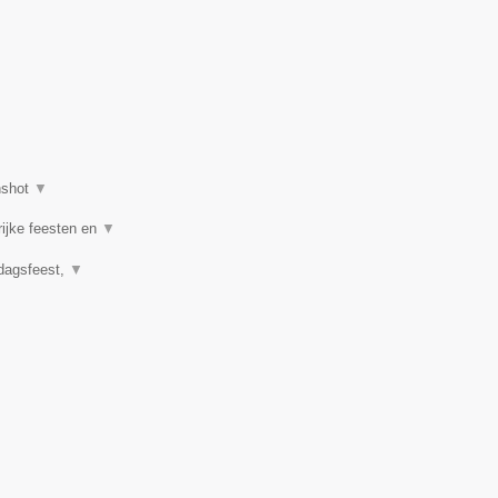
nshot
▼
rijke feesten en
▼
rdagsfeest,
▼