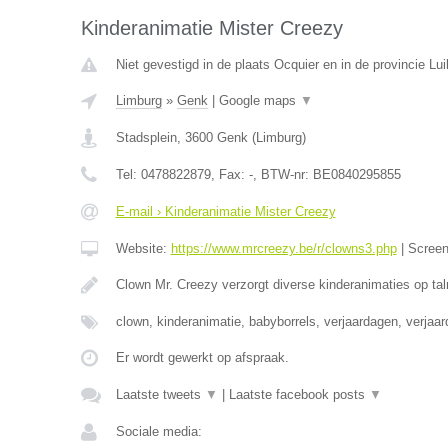
Kinderanimatie Mister Creezy
Niet gevestigd in de plaats Ocquier en in de provincie Lui
Limburg
»
Genk
|
Google maps
▼
Stadsplein
,
3600
Genk
(
Limburg
)
Tel:
0478822879
, Fax:
-
, BTW-nr:
BE0840295855
E-mail › Kinderanimatie Mister Creezy
Website:
https://www.mrcreezy.be/r/clowns3.php
|
Scree
Clown Mr. Creezy verzorgt diverse kinderanimaties op tal
clown, kinderanimatie, babyborrels, verjaardagen, verjaa
Er wordt gewerkt op afspraak.
Laatste tweets
▼
|
Laatste facebook posts
▼
Sociale media: