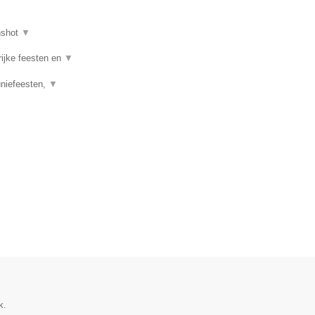
nshot
▼
rijke feesten en
▼
uniefeesten,
▼
k.