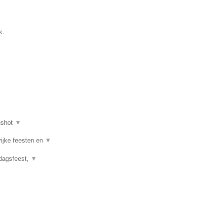
k.
nshot
▼
rijke feesten en
▼
rdagsfeest,
▼