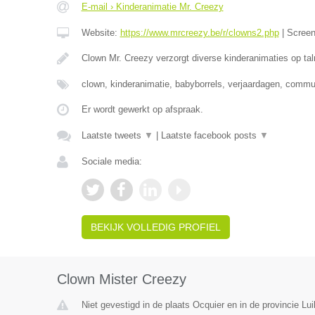
E-mail › Kinderanimatie Mr. Creezy
Website:
https://www.mrcreezy.be/r/clowns2.php
|
Scree
Clown Mr. Creezy verzorgt diverse kinderanimaties op tal
clown, kinderanimatie, babyborrels, verjaardagen, comm
Er wordt gewerkt op afspraak.
Laatste tweets
▼
|
Laatste facebook posts
▼
Sociale media:
BEKIJK VOLLEDIG PROFIEL
Clown Mister Creezy
Niet gevestigd in de plaats Ocquier en in de provincie Lui