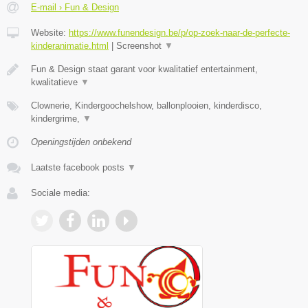
E-mail › Fun & Design
Website:
https://www.funendesign.be/p/op-zoek-naar-de-perfecte-
kinderanimatie.html
|
Screenshot
▼
Fun & Design staat garant voor kwalitatief entertainment,
kwalitatieve
▼
Clownerie, Kindergoochelshow, ballonplooien, kinderdisco,
kindergrime,
▼
Openingstijden onbekend
Laatste facebook posts
▼
Sociale media: