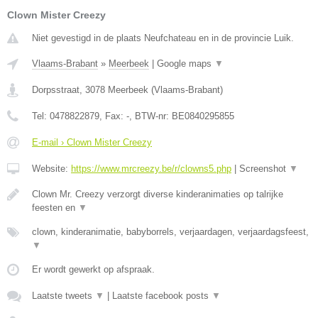
Clown Mister Creezy
Niet gevestigd in de plaats Neufchateau en in de provincie Luik.
Vlaams-Brabant
»
Meerbeek
|
Google maps
▼
Dorpsstraat
,
3078
Meerbeek
(
Vlaams-Brabant
)
Tel:
0478822879
, Fax:
-
, BTW-nr:
BE0840295855
E-mail › Clown Mister Creezy
Website:
https://www.mrcreezy.be/r/clowns5.php
|
Screenshot
▼
Clown Mr. Creezy verzorgt diverse kinderanimaties op talrijke
feesten en
▼
clown, kinderanimatie, babyborrels, verjaardagen, verjaardagsfeest,
▼
Er wordt gewerkt op afspraak.
Laatste tweets
▼
|
Laatste facebook posts
▼