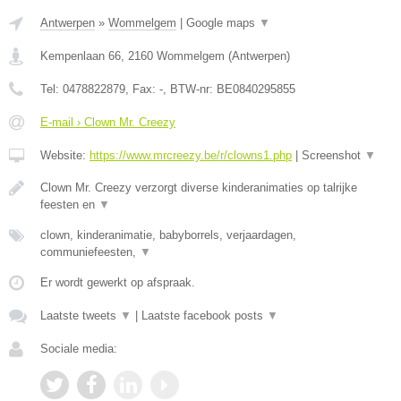
Antwerpen
»
Wommelgem
|
Google maps
▼
Kempenlaan 66
,
2160
Wommelgem
(
Antwerpen
)
Tel:
0478822879
, Fax:
-
, BTW-nr:
BE0840295855
E-mail › Clown Mr. Creezy
Website:
https://www.mrcreezy.be/r/clowns1.php
|
Screenshot
▼
Clown Mr. Creezy verzorgt diverse kinderanimaties op talrijke
feesten en
▼
clown, kinderanimatie, babyborrels, verjaardagen,
communiefeesten,
▼
Er wordt gewerkt op afspraak.
Laatste tweets
▼
|
Laatste facebook posts
▼
Sociale media: