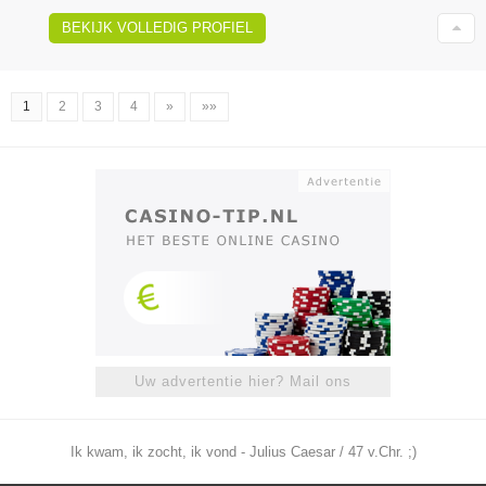
BEKIJK VOLLEDIG PROFIEL
1
2
3
4
»
»»
Uw advertentie hier? Mail ons
Ik kwam, ik zocht, ik vond - Julius Caesar / 47 v.Chr. ;)