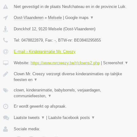
Niet gevestigd in de plaats Neufchateau en in de provincie Luik.
Oost-Vlaanderen
»
Melsele
|
Google maps
▼
Donckhof 12
,
9120
Melsele
(
Oost-Vlaanderen
)
Tel:
0478822879
, Fax:
-
, BTW-nr:
BE0840295855
E-mail › Kinderanimatie Mr. Creezy
Website:
https://www.mrcreezy.be/r/clowns2.php
|
Screenshot
▼
Clown Mr. Creezy verzorgt diverse kinderanimaties op talrijke
feesten en
▼
clown, kinderanimatie, babyborrels, verjaardagen,
communiefeesten,
▼
Er wordt gewerkt op afspraak.
Laatste tweets
▼
|
Laatste facebook posts
▼
Sociale media: