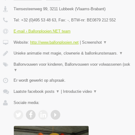
Tiensesteenweg 99
,
3211
Lubbeek
(
Vlaams-Brabant
)
Tel:
+32 (0)495 53 48 63
, Fax:
-
, BTW-nr:
BE0879 212 552
E-mail › Ballonplooien.NET team
Website:
http://www.ballonplooien.net
|
Screenshot
▼
Unieke animatie met magie, clownerie & ballonkunstenaars.
▼
Ballonvouwen voor kinderen, Ballonvouwen voor volwassenen (ook
▼
Er wordt gewerkt op afspraak.
Laatste facebook posts
▼
|
Introductie video
▼
Sociale media: