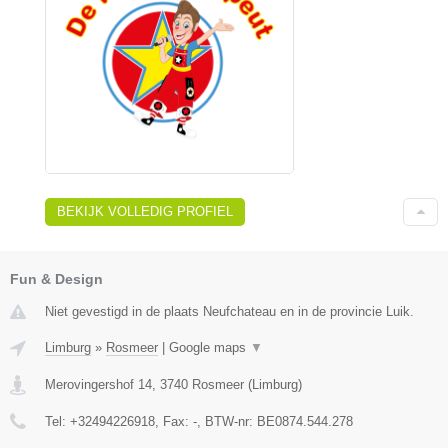
BEKIJK VOLLEDIG PROFIEL
Fun & Design
Niet gevestigd in de plaats Neufchateau en in de provincie Luik.
Limburg
»
Rosmeer
|
Google maps
▼
Merovingershof 14
,
3740
Rosmeer
(
Limburg
)
Tel:
+32494226918
, Fax:
-
, BTW-nr:
BE0874.544.278