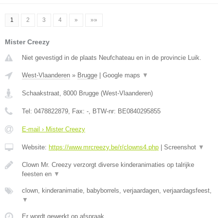
1
2
3
4
»
»»
Mister Creezy
Niet gevestigd in de plaats Neufchateau en in de provincie Luik.
West-Vlaanderen
»
Brugge
|
Google maps
▼
Schaakstraat
,
8000
Brugge
(
West-Vlaanderen
)
Tel:
0478822879
, Fax:
-
, BTW-nr:
BE0840295855
E-mail › Mister Creezy
Website:
https://www.mrcreezy.be/r/clowns4.php
|
Screenshot
▼
Clown Mr. Creezy verzorgt diverse kinderanimaties op talrijke
feesten en
▼
clown, kinderanimatie, babyborrels, verjaardagen, verjaardagsfeest,
▼
Er wordt gewerkt op afspraak.