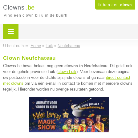
Ik ben een
clown
Clowns
.be
Vind een clown bij u in de buurt!
U bent nu hier:
Home
»
Luik
»
Neufchateau
Clown Neufchateau
Clowns.be bevat helaas nog geen
clowns in Neufchateau
. Dit geldt ook
voor de gehele provincie Luik (
clown Luik
). Voer bovenaan deze pagina
uw postcode in voor de dichtstbijzijnde clowns of ga naar
direct contact
met clowns
om via één e-mail in contact te komen met meerdere clowns
tegelijk. Hieronder worden nu overige resultaten getoond.