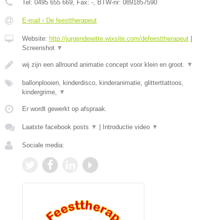
Tel:
0495 655 669
, Fax:
-
, BTW-nr:
0891857590
E-mail › De feesttherapeut
Website:
http://jurgendewitte.wixsite.com/defeesttherapeut
|
Screenshot
▼
wij zijn een allround animatie concept voor klein en groot.
▼
ballonplooien, kinderdisco, kinderanimatie, glitterttattoos,
kindergrime,
▼
Er wordt gewerkt op afspraak.
Laatste facebook posts
▼
|
Introductie video
▼
Sociale media: