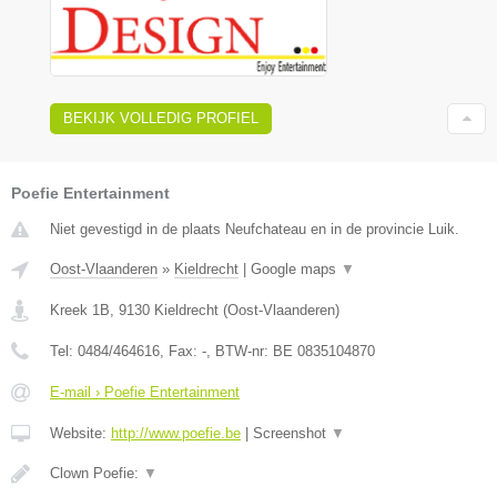
BEKIJK VOLLEDIG PROFIEL
Poefie Entertainment
Niet gevestigd in de plaats Neufchateau en in de provincie Luik.
Oost-Vlaanderen
»
Kieldrecht
|
Google maps
▼
Kreek 1B
,
9130
Kieldrecht
(
Oost-Vlaanderen
)
Tel:
0484/464616
, Fax:
-
, BTW-nr:
BE 0835104870
E-mail › Poefie Entertainment
Website:
http://www.poefie.be
|
Screenshot
▼
Clown Poefie:
▼