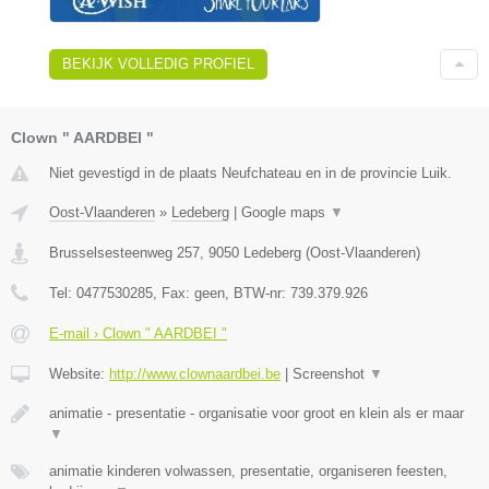
BEKIJK VOLLEDIG PROFIEL
Clown " AARDBEI "
Niet gevestigd in de plaats Neufchateau en in de provincie Luik.
Oost-Vlaanderen
»
Ledeberg
|
Google maps
▼
Brusselsesteenweg 257
,
9050
Ledeberg
(
Oost-Vlaanderen
)
Tel:
0477530285
, Fax:
geen
, BTW-nr:
739.379.926
E-mail › Clown " AARDBEI "
Website:
http://www.clownaardbei.be
|
Screenshot
▼
animatie - presentatie - organisatie voor groot en klein als er maar
▼
animatie kinderen volwassen, presentatie, organiseren feesten,