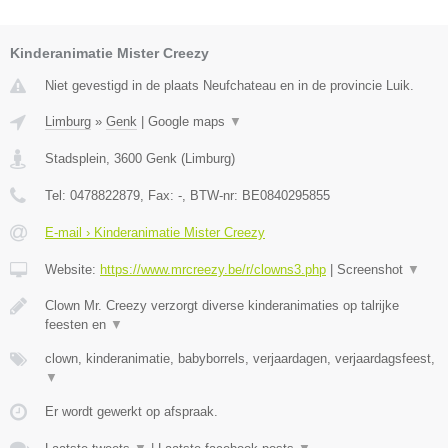
Kinderanimatie Mister Creezy
Niet gevestigd in de plaats Neufchateau en in de provincie Luik.
Limburg
»
Genk
|
Google maps
▼
Stadsplein
,
3600
Genk
(
Limburg
)
Tel:
0478822879
, Fax:
-
, BTW-nr:
BE0840295855
E-mail › Kinderanimatie Mister Creezy
Website:
https://www.mrcreezy.be/r/clowns3.php
|
Screenshot
▼
Clown Mr. Creezy verzorgt diverse kinderanimaties op talrijke
feesten en
▼
clown, kinderanimatie, babyborrels, verjaardagen, verjaardagsfeest,
▼
Er wordt gewerkt op afspraak.