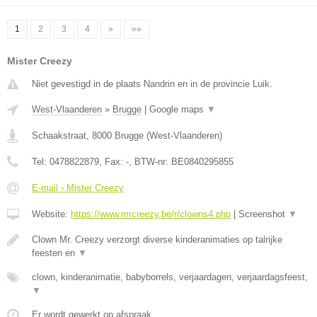
1
2
3
4
»
»»
Mister Creezy
Niet gevestigd in de plaats Nandrin en in de provincie Luik.
West-Vlaanderen
»
Brugge
|
Google maps
▼
Schaakstraat
,
8000
Brugge
(
West-Vlaanderen
)
Tel:
0478822879
, Fax:
-
, BTW-nr:
BE0840295855
E-mail › Mister Creezy
Website:
https://www.mrcreezy.be/r/clowns4.php
|
Screenshot
▼
Clown Mr. Creezy verzorgt diverse kinderanimaties op talrijke
feesten en
▼
clown, kinderanimatie, babyborrels, verjaardagen, verjaardagsfeest,
▼
Er wordt gewerkt op afspraak.