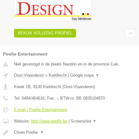
BEKIJK VOLLEDIG PROFIEL
Poefie Entertainment
Niet gevestigd in de plaats Nandrin en in de provincie Luik.
Oost-Vlaanderen
»
Kieldrecht
|
Google maps
▼
Kreek 1B
,
9130
Kieldrecht
(
Oost-Vlaanderen
)
Tel:
0484/464616
, Fax:
-
, BTW-nr:
BE 0835104870
E-mail › Poefie Entertainment
Website:
http://www.poefie.be
|
Screenshot
▼
Clown Poefie:
▼