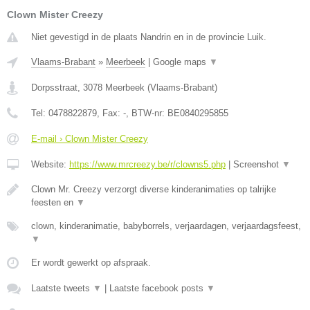
Clown Mister Creezy
Niet gevestigd in de plaats Nandrin en in de provincie Luik.
Vlaams-Brabant
»
Meerbeek
|
Google maps
▼
Dorpsstraat
,
3078
Meerbeek
(
Vlaams-Brabant
)
Tel:
0478822879
, Fax:
-
, BTW-nr:
BE0840295855
E-mail › Clown Mister Creezy
Website:
https://www.mrcreezy.be/r/clowns5.php
|
Screenshot
▼
Clown Mr. Creezy verzorgt diverse kinderanimaties op talrijke
feesten en
▼
clown, kinderanimatie, babyborrels, verjaardagen, verjaardagsfeest,
▼
Er wordt gewerkt op afspraak.
Laatste tweets
▼
|
Laatste facebook posts
▼