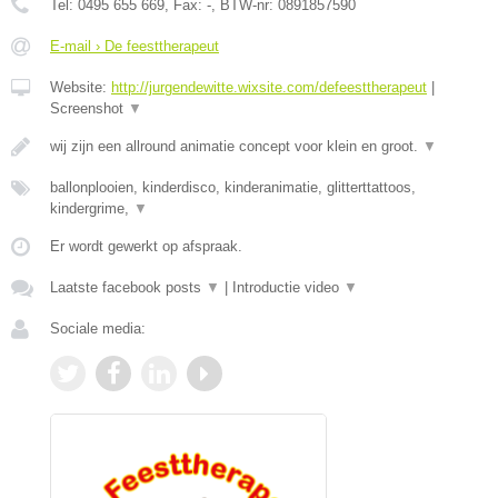
Tel:
0495 655 669
, Fax:
-
, BTW-nr:
0891857590
E-mail › De feesttherapeut
Website:
http://jurgendewitte.wixsite.com/defeesttherapeut
|
Screenshot
▼
wij zijn een allround animatie concept voor klein en groot.
▼
ballonplooien, kinderdisco, kinderanimatie, glitterttattoos,
kindergrime,
▼
Er wordt gewerkt op afspraak.
Laatste facebook posts
▼
|
Introductie video
▼
Sociale media: