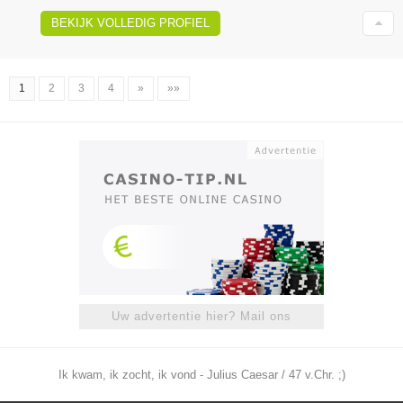
BEKIJK VOLLEDIG PROFIEL
1
2
3
4
»
»»
Uw advertentie hier? Mail ons
Ik kwam, ik zocht, ik vond - Julius Caesar / 47 v.Chr. ;)