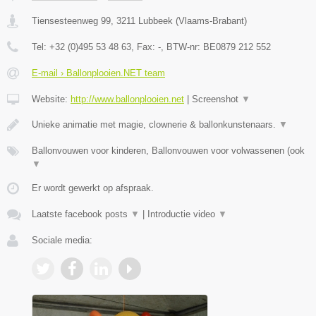
Tiensesteenweg 99
,
3211
Lubbeek
(
Vlaams-Brabant
)
Tel:
+32 (0)495 53 48 63
, Fax:
-
, BTW-nr:
BE0879 212 552
E-mail › Ballonplooien.NET team
Website:
http://www.ballonplooien.net
|
Screenshot
▼
Unieke animatie met magie, clownerie & ballonkunstenaars.
▼
Ballonvouwen voor kinderen, Ballonvouwen voor volwassenen (ook
▼
Er wordt gewerkt op afspraak.
Laatste facebook posts
▼
|
Introductie video
▼
Sociale media: