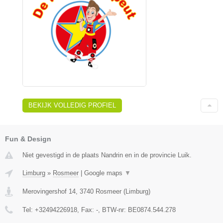
BEKIJK VOLLEDIG PROFIEL
Fun & Design
Niet gevestigd in de plaats Nandrin en in de provincie Luik.
Limburg
»
Rosmeer
|
Google maps
▼
Merovingershof 14
,
3740
Rosmeer
(
Limburg
)
Tel:
+32494226918
, Fax:
-
, BTW-nr:
BE0874.544.278