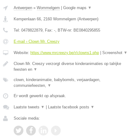
Antwerpen
»
Wommelgem
|
Google maps
▼
Kempenlaan 66
,
2160
Wommelgem
(
Antwerpen
)
Tel:
0478822879
, Fax:
-
, BTW-nr:
BE0840295855
E-mail › Clown Mr. Creezy
Website:
https://www.mrcreezy.be/r/clowns1.php
|
Screenshot
▼
Clown Mr. Creezy verzorgt diverse kinderanimaties op talrijke
feesten en
▼
clown, kinderanimatie, babyborrels, verjaardagen,
communiefeesten,
▼
Er wordt gewerkt op afspraak.
Laatste tweets
▼
|
Laatste facebook posts
▼
Sociale media: