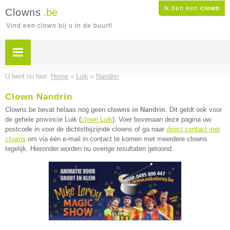
Ik ben een
clown
Clowns
.be
Vind een clown bij u in de buurt!
U bent nu hier:
Home
»
Luik
»
Nandrin
Clown Nandrin
Clowns.be bevat helaas nog geen
clowns in Nandrin
. Dit geldt ook voor
de gehele provincie Luik (
clown Luik
). Voer bovenaan deze pagina uw
postcode in voor de dichtstbijzijnde clowns of ga naar
direct contact met
clowns
om via één e-mail in contact te komen met meerdere clowns
tegelijk. Hieronder worden nu overige resultaten getoond.