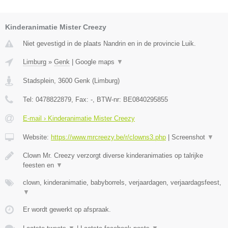
Kinderanimatie Mister Creezy
Niet gevestigd in de plaats Nandrin en in de provincie Luik.
Limburg
»
Genk
|
Google maps
▼
Stadsplein
,
3600
Genk
(
Limburg
)
Tel:
0478822879
, Fax:
-
, BTW-nr:
BE0840295855
E-mail › Kinderanimatie Mister Creezy
Website:
https://www.mrcreezy.be/r/clowns3.php
|
Screenshot
▼
Clown Mr. Creezy verzorgt diverse kinderanimaties op talrijke
feesten en
▼
clown, kinderanimatie, babyborrels, verjaardagen, verjaardagsfeest,
▼
Er wordt gewerkt op afspraak.