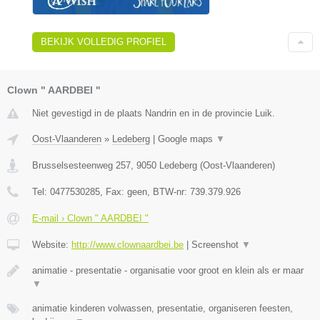
BEKIJK VOLLEDIG PROFIEL
Clown " AARDBEI "
Niet gevestigd in de plaats Nandrin en in de provincie Luik.
Oost-Vlaanderen
»
Ledeberg
|
Google maps
▼
Brusselsesteenweg 257
,
9050
Ledeberg
(
Oost-Vlaanderen
)
Tel:
0477530285
, Fax:
geen
, BTW-nr:
739.379.926
E-mail › Clown " AARDBEI "
Website:
http://www.clownaardbei.be
|
Screenshot
▼
animatie - presentatie - organisatie voor groot en klein als er maar
▼
animatie kinderen volwassen, presentatie, organiseren feesten,