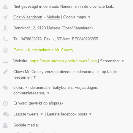
Niet gevestigd in de plaats Nandrin en in de provincie Luik.
Oost-Vlaanderen
»
Melsele
|
Google maps
▼
Donckhof 12
,
9120
Melsele
(
Oost-Vlaanderen
)
Tel:
0478822879
, Fax:
-
, BTW-nr:
BE0840295855
E-mail › Kinderanimatie Mr. Creezy
Website:
https://www.mrcreezy.be/r/clowns2.php
|
Screenshot
▼
Clown Mr. Creezy verzorgt diverse kinderanimaties op talrijke
feesten en
▼
clown, kinderanimatie, babyborrels, verjaardagen,
communiefeesten,
▼
Er wordt gewerkt op afspraak.
Laatste tweets
▼
|
Laatste facebook posts
▼
Sociale media: