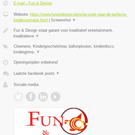
E-mail › Fun & Design
Website:
https://www.funendesign.be/p/op-zoek-naar-de-perfecte-
kinderanimatie.html
|
Screenshot
▼
Fun & Design staat garant voor kwalitatief entertainment,
kwalitatieve
▼
Clownerie, Kindergoochelshow, ballonplooien, kinderdisco,
kindergrime,
▼
Openingstijden onbekend
Laatste facebook posts
▼
Sociale media: