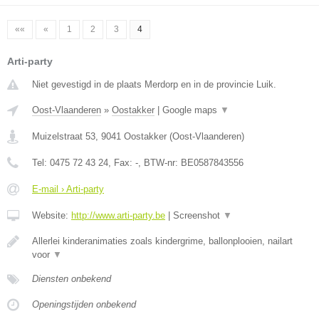
««
«
1
2
3
4
Arti-party
Niet gevestigd in de plaats Merdorp en in de provincie Luik.
Oost-Vlaanderen
»
Oostakker
|
Google maps
▼
Muizelstraat 53
,
9041
Oostakker
(
Oost-Vlaanderen
)
Tel:
0475 72 43 24
, Fax:
-
, BTW-nr:
BE0587843556
E-mail › Arti-party
Website:
http://www.arti-party.be
|
Screenshot
▼
Allerlei kinderanimaties zoals kindergrime, ballonplooien, nailart
voor
▼
Diensten onbekend
Openingstijden onbekend