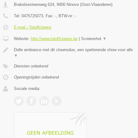
Brakelsesteenweg 624
,
9400
Ninove
(
Oost-Vlaanderen
)
Tel:
0475725073
, Fax:
-
, BTW-nr:
-
E-mail › Totoffclowns
Website:
http://www.totoffclowns.be
|
Screenshot
▼
Dolle ambiance met dit clownsduo, een spetterende show voor alle
▼
Diensten onbekend
Openingstijden onbekend
Sociale media: