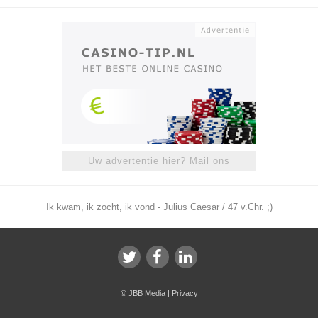
Uw advertentie hier? Mail ons
Ik kwam, ik zocht, ik vond - Julius Caesar / 47 v.Chr. ;)
©
JBB Media
|
Privacy