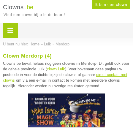
Ik ben een
clown
Clowns
.be
Vind een clown bij u in de buurt!
U bent nu hier:
Home
»
Luik
»
Merdorp
Clown Merdorp (4)
Clowns.be bevat helaas nog geen
clowns in Merdorp
. Dit geldt ook voor
de gehele provincie Luik (
clown Luik
). Voer bovenaan deze pagina uw
postcode in voor de dichtstbijzijnde clowns of ga naar
direct contact met
clowns
om via één e-mail in contact te komen met meerdere clowns
tegelijk. Hieronder worden nu overige resultaten getoond.