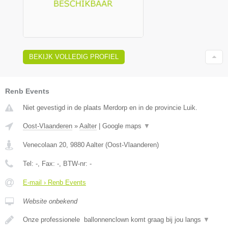
BEKIJK VOLLEDIG PROFIEL
Renb Events
Niet gevestigd in de plaats Merdorp en in de provincie Luik.
Oost-Vlaanderen
»
Aalter
|
Google maps
▼
Venecolaan 20
,
9880
Aalter
(
Oost-Vlaanderen
)
Tel:
-
, Fax:
-
, BTW-nr:
-
E-mail › Renb Events
Website onbekend
Onze professionele ballonnenclown komt graag bij jou langs
▼