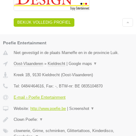
BEKIJK VOLLEDIG PROFIEL
Poefie Entertainment
Niet gevestigd in de plaats Marneffe en in de provincie Luik.
Oost-Vlaanderen
»
Kieldrecht
|
Google maps
▼
Kreek 1B
,
9130
Kieldrecht
(
Oost-Vlaanderen
)
Tel:
0484/464616
, Fax:
-
, BTW-nr:
BE 0835104870
E-mail › Poefie Entertainment
Website:
http://www.poefie.be
|
Screenshot
▼
Clown Poefie:
▼
clownerie, Grime, schminken, Glittertattoos, Kinderdisco,