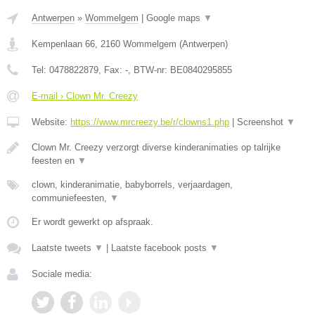
Antwerpen
»
Wommelgem
|
Google maps
▼
Kempenlaan 66
,
2160
Wommelgem
(
Antwerpen
)
Tel:
0478822879
, Fax:
-
, BTW-nr:
BE0840295855
E-mail › Clown Mr. Creezy
Website:
https://www.mrcreezy.be/r/clowns1.php
|
Screenshot
▼
Clown Mr. Creezy verzorgt diverse kinderanimaties op talrijke
feesten en
▼
clown, kinderanimatie, babyborrels, verjaardagen,
communiefeesten,
▼
Er wordt gewerkt op afspraak.
Laatste tweets
▼
|
Laatste facebook posts
▼
Sociale media: