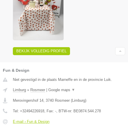
BEKIJK VOLLEDIG PROFIEL
Fun & Design
Niet gevestigd in de plaats Marneffe en in de provincie Luik.
Limburg
»
Rosmeer
|
Google maps
▼
Merovingershof 14
,
3740
Rosmeer
(
Limburg
)
Tel:
+32494226918
, Fax:
-
, BTW-nr:
BE0874.544.278
E-mail › Fun & Design