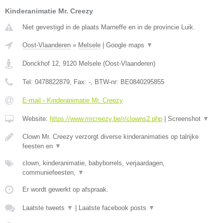
Kinderanimatie Mr. Creezy
Niet gevestigd in de plaats Marneffe en in de provincie Luik.
Oost-Vlaanderen
»
Melsele
|
Google maps
▼
Donckhof 12
,
9120
Melsele
(
Oost-Vlaanderen
)
Tel:
0478822879
, Fax:
-
, BTW-nr:
BE0840295855
E-mail › Kinderanimatie Mr. Creezy
Website:
https://www.mrcreezy.be/r/clowns2.php
|
Screenshot
▼
Clown Mr. Creezy verzorgt diverse kinderanimaties op talrijke
feesten en
▼
clown, kinderanimatie, babyborrels, verjaardagen,
communiefeesten,
▼
Er wordt gewerkt op afspraak.
Laatste tweets
▼
|
Laatste facebook posts
▼