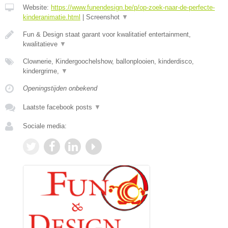
Website:
https://www.funendesign.be/p/op-zoek-naar-de-perfecte-
kinderanimatie.html
|
Screenshot
▼
Fun & Design staat garant voor kwalitatief entertainment,
kwalitatieve
▼
Clownerie, Kindergoochelshow, ballonplooien, kinderdisco,
kindergrime,
▼
Openingstijden onbekend
Laatste facebook posts
▼
Sociale media: