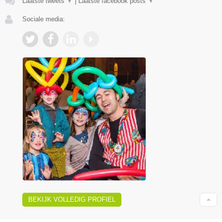
Laatste tweets
▼
|
Laatste facebook posts
▼
Sociale media:
BEKIJK VOLLEDIG PROFIEL