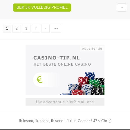
BEKIJK VOLLEDIG PROFIEL
1
2
3
4
»
»»
Uw advertentie hier? Mail ons
Ik kwam, ik zocht, ik vond - Julius Caesar / 47 v.Chr. ;)