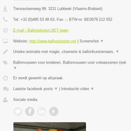
Tiensesteenweg 99
,
3211
Lubbeek
(
Vlaams-Brabant
)
Tel:
+32 (0)495 53 48 63
, Fax:
-
, BTW-nr:
BE0879 212 552
E-mail › Ballonplooien.NET team
Website:
http://www.ballonplooien.net
|
Screenshot
▼
Unieke animatie met magie, clownerie & ballonkunstenaars.
▼
Ballonvouwen voor kinderen, Ballonvouwen voor volwassenen (ook
▼
Er wordt gewerkt op afspraak.
Laatste facebook posts
▼
|
Introductie video
▼
Sociale media: