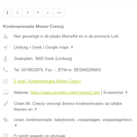
1
2
3
4
»
»»
Kinderanimatie Mister Creezy
Niet gevestigd in de plaats Marneffe en in de provincie Luik.
Limburg
»
Genk
|
Google maps
▼
Stadsplein
,
3600
Genk
(
Limburg
)
Tel:
0478822879
, Fax:
-
, BTW-nr:
BE0840295855
E-mail › Kinderanimatie Mister Creezy
Website:
https://www.mrcreezy.be/r/clowns3.php
|
Screenshot
▼
Clown Mr. Creezy verzorgt diverse kinderanimaties op talrijke
feesten en
▼
clown, kinderanimatie, babyborrels, verjaardagen, verjaardagsfeest,
▼
Er wordt gewerkt op afspraak.