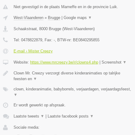
Niet gevestigd in de plaats Marneffe en in de provincie Luik.
West-Vlaanderen
»
Brugge
|
Google maps
▼
Schaakstraat
,
8000
Brugge
(
West-Vlaanderen
)
Tel:
0478822879
, Fax:
-
, BTW-nr:
BE0840295855
E-mail › Mister Creezy
Website:
https://www.mrcreezy.be/r/clowns4.php
|
Screenshot
▼
Clown Mr. Creezy verzorgt diverse kinderanimaties op talrijke
feesten en
▼
clown, kinderanimatie, babyborrels, verjaardagen, verjaardagsfeest,
▼
Er wordt gewerkt op afspraak.
Laatste tweets
▼
|
Laatste facebook posts
▼
Sociale media: