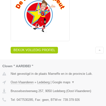
BEKIJK VOLLEDIG PROFIEL
Clown " AARDBEI "
Niet gevestigd in de plaats Marneffe en in de provincie Luik.
Oost-Vlaanderen
»
Ledeberg
|
Google maps
▼
Brusselsesteenweg 257
,
9050
Ledeberg
(
Oost-Vlaanderen
)
Tel:
0477530285
, Fax:
geen
, BTW-nr:
739.379.926