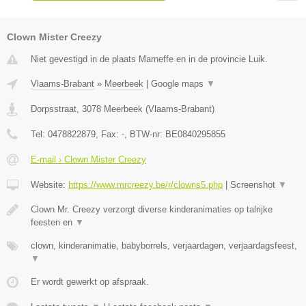
Clown Mister Creezy
Niet gevestigd in de plaats Marneffe en in de provincie Luik.
Vlaams-Brabant
»
Meerbeek
|
Google maps
▼
Dorpsstraat
,
3078
Meerbeek
(
Vlaams-Brabant
)
Tel:
0478822879
, Fax:
-
, BTW-nr:
BE0840295855
E-mail › Clown Mister Creezy
Website:
https://www.mrcreezy.be/r/clowns5.php
|
Screenshot
▼
Clown Mr. Creezy verzorgt diverse kinderanimaties op talrijke
feesten en
▼
clown, kinderanimatie, babyborrels, verjaardagen, verjaardagsfeest,
▼
Er wordt gewerkt op afspraak.