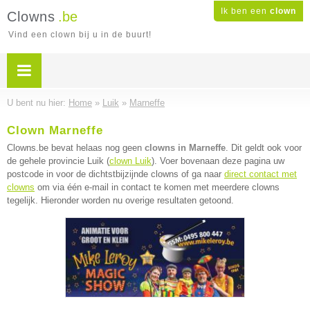
Ik ben een
clown
Clowns
.be
Vind een clown bij u in de buurt!
U bent nu hier:
Home
»
Luik
»
Marneffe
Clown Marneffe
Clowns.be bevat helaas nog geen
clowns in Marneffe
. Dit geldt ook voor
de gehele provincie Luik (
clown Luik
). Voer bovenaan deze pagina uw
postcode in voor de dichtstbijzijnde clowns of ga naar
direct contact met
clowns
om via één e-mail in contact te komen met meerdere clowns
tegelijk. Hieronder worden nu overige resultaten getoond.