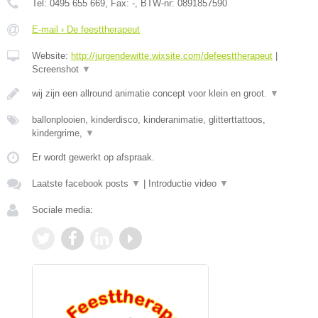
Tel:
0495 655 669
, Fax:
-
, BTW-nr:
0891857590
E-mail › De feesttherapeut
Website:
http://jurgendewitte.wixsite.com/defeesttherapeut
|
Screenshot
▼
wij zijn een allround animatie concept voor klein en groot.
▼
ballonplooien, kinderdisco, kinderanimatie, glitterttattoos,
kindergrime,
▼
Er wordt gewerkt op afspraak.
Laatste facebook posts
▼
|
Introductie video
▼
Sociale media: