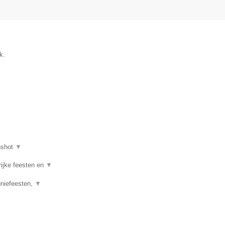
k.
nshot
▼
rijke feesten en
▼
uniefeesten,
▼