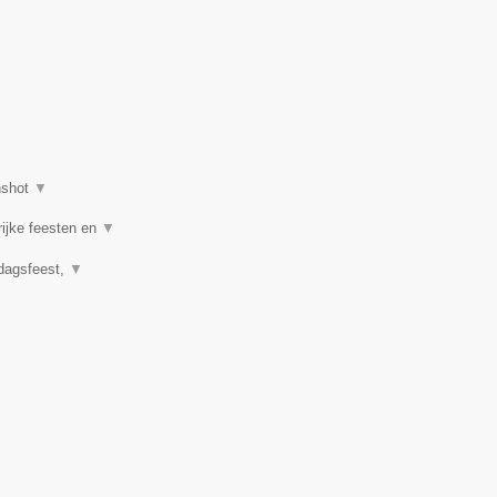
nshot
▼
rijke feesten en
▼
rdagsfeest,
▼