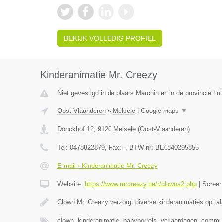
BEKIJK VOLLEDIG PROFIEL
Kinderanimatie Mr. Creezy
Niet gevestigd in de plaats Marchin en in de provincie Lui
Oost-Vlaanderen
»
Melsele
|
Google maps
▼
Donckhof 12
,
9120
Melsele
(
Oost-Vlaanderen
)
Tel:
0478822879
, Fax:
-
, BTW-nr:
BE0840295855
E-mail › Kinderanimatie Mr. Creezy
Website:
https://www.mrcreezy.be/r/clowns2.php
|
Scree
Clown Mr. Creezy verzorgt diverse kinderanimaties op tal
clown, kinderanimatie, babyborrels, verjaardagen, comm