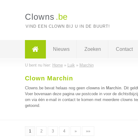
Clowns
.be
VIND EEN CLOWN BIJ U IN DE BUURT!
Nieuws
Zoeken
Contact
U bent nu hier:
Home
»
Luik
»
Marchin
Clown Marchin
Clowns.be bevat helaas nog geen
clowns in Marchin
. Dit gel
Voer bovenaan deze pagina uw postcode in voor de dichtstbijzi
om via één e-mail in contact te komen met meerdere clowns tege
getoond.
1
2
3
4
»
»»