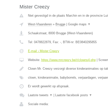
Mister Creezy
Niet gevestigd in de plaats Marchin en in de provincie Lui
West-Vlaanderen
»
Brugge
|
Google maps
▼
Schaakstraat
,
8000
Brugge
(
West-Vlaanderen
)
Tel:
0478822879
, Fax:
-
, BTW-nr:
BE0840295855
E-mail › Mister Creezy
Website:
https://www.mrcreezy.be/r/clowns4.php
|
Scree
Clown Mr. Creezy verzorgt diverse kinderanimaties op tal
clown, kinderanimatie, babyborrels, verjaardagen, verjaa
Er wordt gewerkt op afspraak.
Laatste tweets
▼
|
Laatste facebook posts
▼
Sociale media: