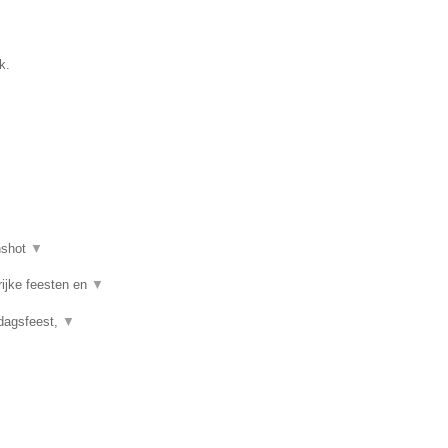
k.
nshot
▼
rijke feesten en
▼
rdagsfeest,
▼