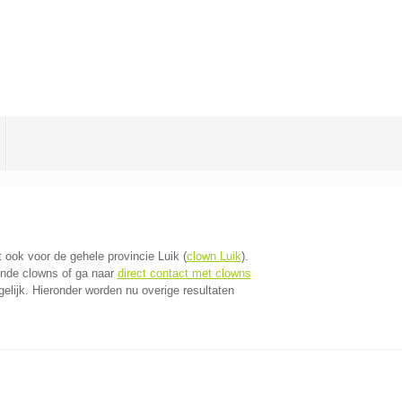
dt ook voor de gehele provincie Luik (
clown Luik
).
jnde clowns of ga naar
direct contact met clowns
lijk. Hieronder worden nu overige resultaten