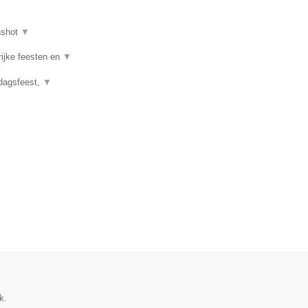
nshot
▼
rijke feesten en
▼
rdagsfeest,
▼
k.