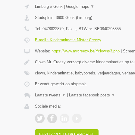
Limburg
»
Genk
|
Google maps
▼
Stadsplein
,
3600
Genk
(
Limburg
)
Tel:
0478822879
, Fax:
-
, BTW-nr:
BE0840295855
E-mail › Kinderanimatie Mister Creezy
Website:
https://www.mrcreezy.be/r/clowns3.php
|
Scree
Clown Mr. Creezy verzorgt diverse kinderanimaties op tal
clown, kinderanimatie, babyborrels, verjaardagen, verjaa
Er wordt gewerkt op afspraak.
Laatste tweets
▼
|
Laatste facebook posts
▼
Sociale media:
BEKIJK VOLLEDIG PROFIEL