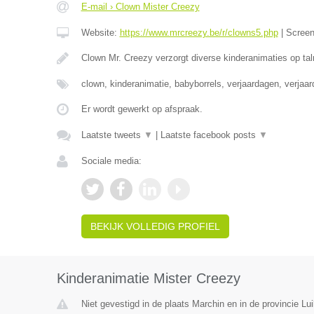
E-mail › Clown Mister Creezy
Website:
https://www.mrcreezy.be/r/clowns5.php
|
Scree
Clown Mr. Creezy verzorgt diverse kinderanimaties op tal
clown, kinderanimatie, babyborrels, verjaardagen, verjaa
Er wordt gewerkt op afspraak.
Laatste tweets
▼
|
Laatste facebook posts
▼
Sociale media:
BEKIJK VOLLEDIG PROFIEL
Kinderanimatie Mister Creezy
Niet gevestigd in de plaats Marchin en in de provincie Lui