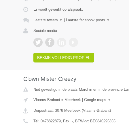
Er wordt gewerkt op afspraak.
Laatste tweets
▼
|
Laatste facebook posts
▼
Sociale media:
BEKIJK VOLLEDIG PROFIEL
Clown Mister Creezy
Niet gevestigd in de plaats Marchin en in de provincie Lui
Vlaams-Brabant
»
Meerbeek
|
Google maps
▼
Dorpsstraat
,
3078
Meerbeek
(
Vlaams-Brabant
)
Tel:
0478822879
, Fax:
-
, BTW-nr:
BE0840295855