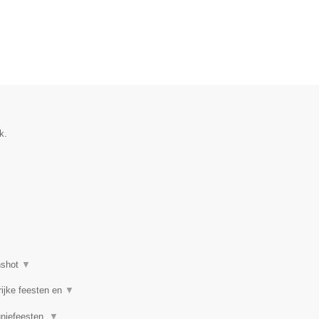
k.
nshot
▼
rijke feesten en
▼
uniefeesten,
▼