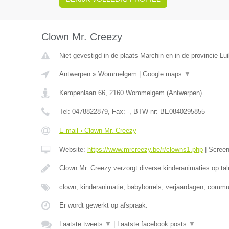
Clown Mr. Creezy
Niet gevestigd in de plaats Marchin en in de provincie Lui
Antwerpen
»
Wommelgem
|
Google maps
▼
Kempenlaan 66
,
2160
Wommelgem
(
Antwerpen
)
Tel:
0478822879
, Fax:
-
, BTW-nr:
BE0840295855
E-mail › Clown Mr. Creezy
Website:
https://www.mrcreezy.be/r/clowns1.php
|
Scree
Clown Mr. Creezy verzorgt diverse kinderanimaties op tal
clown, kinderanimatie, babyborrels, verjaardagen, comm
Er wordt gewerkt op afspraak.
Laatste tweets
▼
|
Laatste facebook posts
▼