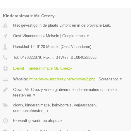
Kinderanimatie Mr. Creezy
Niet gevestigd in de plaats Limont en in de provincie Luik.
Oost-Vlaanderen
»
Melsele
|
Google maps
▼
Donckhof 12
,
9120
Melsele
(
Oost-Vlaanderen
)
Tel:
0478822879
, Fax:
-
, BTW-nr:
BE0840295855
E-mail › Kinderanimatie Mr. Creezy
Website:
https://www.mrcreezy.be/r/clowns2.php
|
Screenshot
▼
Clown Mr. Creezy verzorgt diverse kinderanimaties op talrijke
feesten en
▼
clown, kinderanimatie, babyborrels, verjaardagen,
communiefeesten,
▼
Er wordt gewerkt op afspraak.