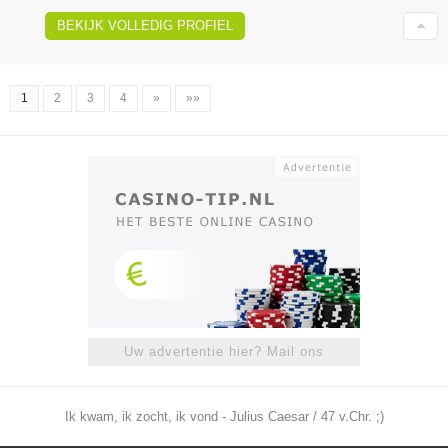
BEKIJK VOLLEDIG PROFIEL
1
2
3
4
»
»»
Uw advertentie hier? Mail ons
Ik kwam, ik zocht, ik vond - Julius Caesar / 47 v.Chr. ;)