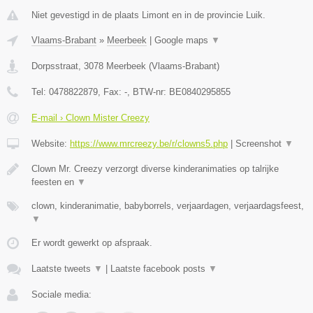
Niet gevestigd in de plaats Limont en in de provincie Luik.
Vlaams-Brabant
»
Meerbeek
|
Google maps
▼
Dorpsstraat
,
3078
Meerbeek
(
Vlaams-Brabant
)
Tel:
0478822879
, Fax:
-
, BTW-nr:
BE0840295855
E-mail › Clown Mister Creezy
Website:
https://www.mrcreezy.be/r/clowns5.php
|
Screenshot
▼
Clown Mr. Creezy verzorgt diverse kinderanimaties op talrijke
feesten en
▼
clown, kinderanimatie, babyborrels, verjaardagen, verjaardagsfeest,
▼
Er wordt gewerkt op afspraak.
Laatste tweets
▼
|
Laatste facebook posts
▼
Sociale media: