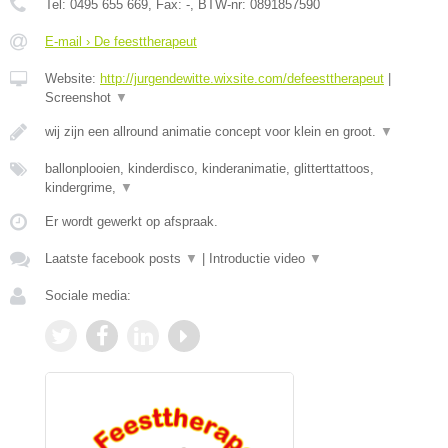
Tel:
0495 655 669
, Fax:
-
, BTW-nr:
0891857590
E-mail › De feesttherapeut
Website:
http://jurgendewitte.wixsite.com/defeesttherapeut
|
Screenshot
▼
wij zijn een allround animatie concept voor klein en groot.
▼
ballonplooien, kinderdisco, kinderanimatie, glitterttattoos,
kindergrime,
▼
Er wordt gewerkt op afspraak.
Laatste facebook posts
▼
|
Introductie video
▼
Sociale media: