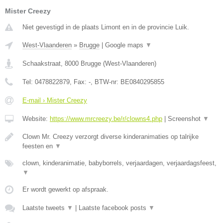
Mister Creezy
Niet gevestigd in de plaats Limont en in de provincie Luik.
West-Vlaanderen
»
Brugge
|
Google maps
▼
Schaakstraat
,
8000
Brugge
(
West-Vlaanderen
)
Tel:
0478822879
, Fax:
-
, BTW-nr:
BE0840295855
E-mail › Mister Creezy
Website:
https://www.mrcreezy.be/r/clowns4.php
|
Screenshot
▼
Clown Mr. Creezy verzorgt diverse kinderanimaties op talrijke
feesten en
▼
clown, kinderanimatie, babyborrels, verjaardagen, verjaardagsfeest,
▼
Er wordt gewerkt op afspraak.
Laatste tweets
▼
|
Laatste facebook posts
▼