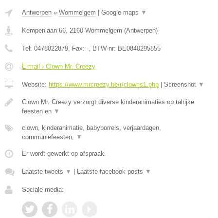
Antwerpen
»
Wommelgem
|
Google maps
▼
Kempenlaan 66
,
2160
Wommelgem
(
Antwerpen
)
Tel:
0478822879
, Fax:
-
, BTW-nr:
BE0840295855
E-mail › Clown Mr. Creezy
Website:
https://www.mrcreezy.be/r/clowns1.php
|
Screenshot
▼
Clown Mr. Creezy verzorgt diverse kinderanimaties op talrijke
feesten en
▼
clown, kinderanimatie, babyborrels, verjaardagen,
communiefeesten,
▼
Er wordt gewerkt op afspraak.
Laatste tweets
▼
|
Laatste facebook posts
▼
Sociale media: