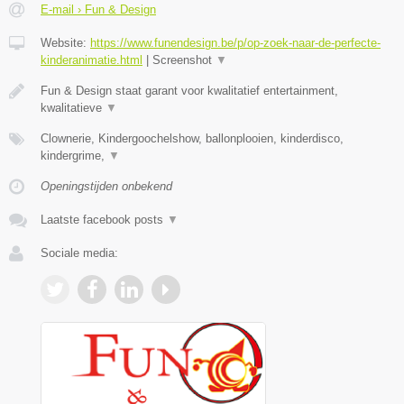
E-mail › Fun & Design
Website:
https://www.funendesign.be/p/op-zoek-naar-de-perfecte-
kinderanimatie.html
|
Screenshot
▼
Fun & Design staat garant voor kwalitatief entertainment,
kwalitatieve
▼
Clownerie, Kindergoochelshow, ballonplooien, kinderdisco,
kindergrime,
▼
Openingstijden onbekend
Laatste facebook posts
▼
Sociale media: