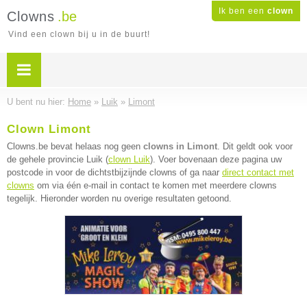
Ik ben een
clown
Clowns
.be
Vind een clown bij u in de buurt!
U bent nu hier:
Home
»
Luik
»
Limont
Clown Limont
Clowns.be bevat helaas nog geen
clowns in Limont
. Dit geldt ook voor
de gehele provincie Luik (
clown Luik
). Voer bovenaan deze pagina uw
postcode in voor de dichtstbijzijnde clowns of ga naar
direct contact met
clowns
om via één e-mail in contact te komen met meerdere clowns
tegelijk. Hieronder worden nu overige resultaten getoond.