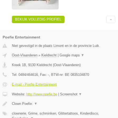
BEKIJK VOLLEDIG PROFIEL
Poefie Entertainment
Niet gevestigd in de plaats Limont en in de provincie Luik.
Oost-Vlaanderen
»
Kieldrecht
|
Google maps
▼
Kreek 1B
,
9130
Kieldrecht
(
Oost-Vlaanderen
)
Tel:
0484/464616
, Fax:
-
, BTW-nr:
BE 0835104870
E-mail › Poefie Entertainment
Website:
http://www.poefie.be
|
Screenshot
▼
Clown Poefie:
▼
clownerie, Grime, schminken, Glittertattoos, Kinderdisco,