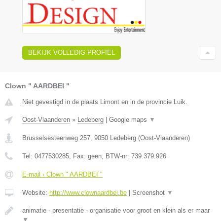
BEKIJK VOLLEDIG PROFIEL
Clown " AARDBEI "
Niet gevestigd in de plaats Limont en in de provincie Luik.
Oost-Vlaanderen
»
Ledeberg
|
Google maps
▼
Brusselsesteenweg 257
,
9050
Ledeberg
(
Oost-Vlaanderen
)
Tel:
0477530285
, Fax:
geen
, BTW-nr:
739.379.926
E-mail › Clown " AARDBEI "
Website:
http://www.clownaardbei.be
|
Screenshot
▼
animatie - presentatie - organisatie voor groot en klein als er maar
▼