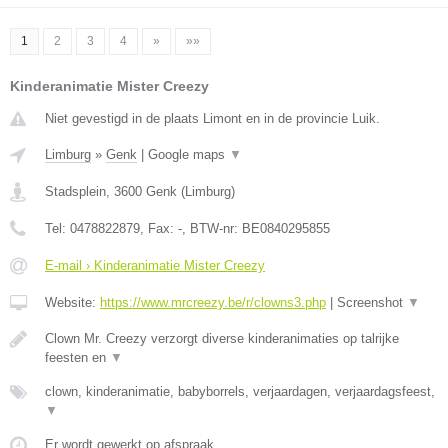
1
2
3
4
»
»»
Kinderanimatie Mister Creezy
Niet gevestigd in de plaats Limont en in de provincie Luik.
Limburg
»
Genk
|
Google maps
▼
Stadsplein
,
3600
Genk
(
Limburg
)
Tel:
0478822879
, Fax:
-
, BTW-nr:
BE0840295855
E-mail › Kinderanimatie Mister Creezy
Website:
https://www.mrcreezy.be/r/clowns3.php
|
Screenshot
▼
Clown Mr. Creezy verzorgt diverse kinderanimaties op talrijke
feesten en
▼
clown, kinderanimatie, babyborrels, verjaardagen, verjaardagsfeest,
▼
Er wordt gewerkt op afspraak.