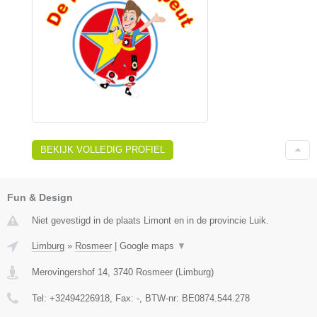
BEKIJK VOLLEDIG PROFIEL
Fun & Design
Niet gevestigd in de plaats Limont en in de provincie Luik.
Limburg
»
Rosmeer
|
Google maps
▼
Merovingershof 14
,
3740
Rosmeer
(
Limburg
)
Tel:
+32494226918
, Fax:
-
, BTW-nr:
BE0874.544.278