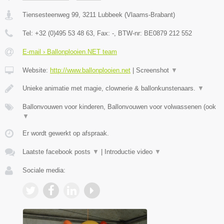
Tiensesteenweg 99
,
3211
Lubbeek
(
Vlaams-Brabant
)
Tel:
+32 (0)495 53 48 63
, Fax:
-
, BTW-nr:
BE0879 212 552
E-mail › Ballonplooien.NET team
Website:
http://www.ballonplooien.net
|
Screenshot
▼
Unieke animatie met magie, clownerie & ballonkunstenaars.
▼
Ballonvouwen voor kinderen, Ballonvouwen voor volwassenen (ook
▼
Er wordt gewerkt op afspraak.
Laatste facebook posts
▼
|
Introductie video
▼
Sociale media: