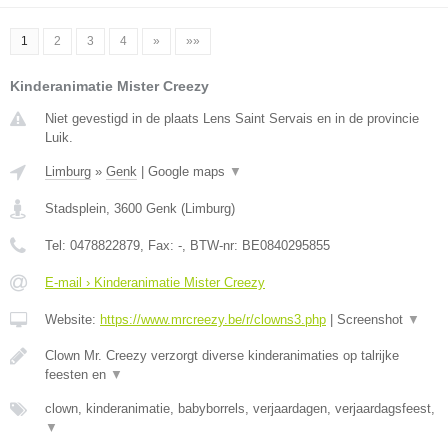
1
2
3
4
»
»»
Kinderanimatie Mister Creezy
Niet gevestigd in de plaats Lens Saint Servais en in de provincie
Luik.
Limburg
»
Genk
|
Google maps
▼
Stadsplein
,
3600
Genk
(
Limburg
)
Tel:
0478822879
, Fax:
-
, BTW-nr:
BE0840295855
E-mail › Kinderanimatie Mister Creezy
Website:
https://www.mrcreezy.be/r/clowns3.php
|
Screenshot
▼
Clown Mr. Creezy verzorgt diverse kinderanimaties op talrijke
feesten en
▼
clown, kinderanimatie, babyborrels, verjaardagen, verjaardagsfeest,
▼