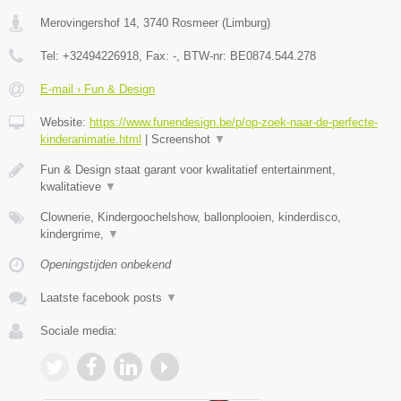
Merovingershof 14
,
3740
Rosmeer
(
Limburg
)
Tel:
+32494226918
, Fax:
-
, BTW-nr:
BE0874.544.278
E-mail › Fun & Design
Website:
https://www.funendesign.be/p/op-zoek-naar-de-perfecte-
kinderanimatie.html
|
Screenshot
▼
Fun & Design staat garant voor kwalitatief entertainment,
kwalitatieve
▼
Clownerie, Kindergoochelshow, ballonplooien, kinderdisco,
kindergrime,
▼
Openingstijden onbekend
Laatste facebook posts
▼
Sociale media: