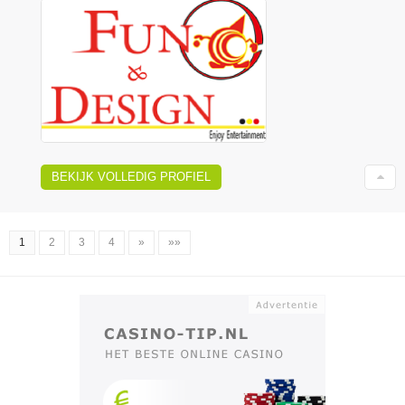
BEKIJK VOLLEDIG PROFIEL
1
2
3
4
»
»»