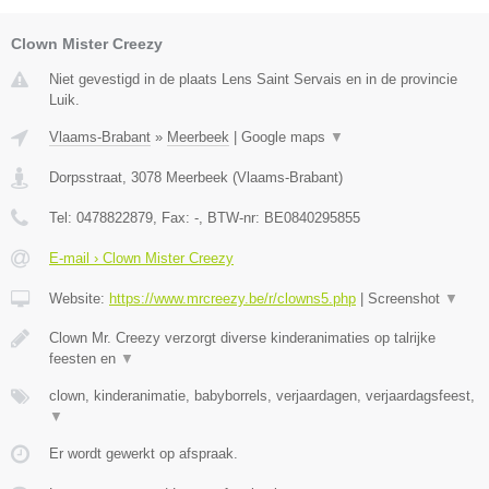
Clown Mister Creezy
Niet gevestigd in de plaats Lens Saint Servais en in de provincie
Luik.
Vlaams-Brabant
»
Meerbeek
|
Google maps
▼
Dorpsstraat
,
3078
Meerbeek
(
Vlaams-Brabant
)
Tel:
0478822879
, Fax:
-
, BTW-nr:
BE0840295855
E-mail › Clown Mister Creezy
Website:
https://www.mrcreezy.be/r/clowns5.php
|
Screenshot
▼
Clown Mr. Creezy verzorgt diverse kinderanimaties op talrijke
feesten en
▼
clown, kinderanimatie, babyborrels, verjaardagen, verjaardagsfeest,
▼
Er wordt gewerkt op afspraak.