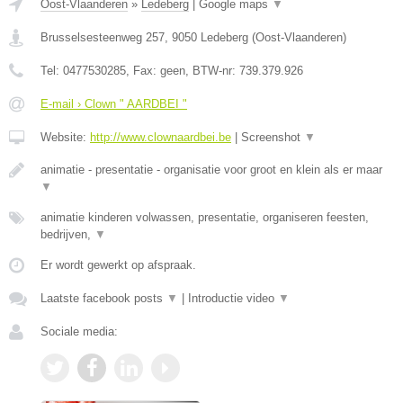
Oost-Vlaanderen
»
Ledeberg
|
Google maps
▼
Brusselsesteenweg 257
,
9050
Ledeberg
(
Oost-Vlaanderen
)
Tel:
0477530285
, Fax:
geen
, BTW-nr:
739.379.926
E-mail › Clown " AARDBEI "
Website:
http://www.clownaardbei.be
|
Screenshot
▼
animatie - presentatie - organisatie voor groot en klein als er maar
▼
animatie kinderen volwassen, presentatie, organiseren feesten,
bedrijven,
▼
Er wordt gewerkt op afspraak.
Laatste facebook posts
▼
|
Introductie video
▼
Sociale media: