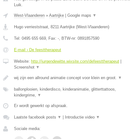
Luik.
West-Vlaanderen
»
Aartrijke
|
Google maps
▼
Hugo verrieststraat
,
8211
Aartrijke
(
West-Vlaanderen
)
Tel:
0495 655 669
, Fax:
-
, BTW-nr:
0891857590
E-mail › De feesttherapeut
Website:
http://jurgendewitte.wixsite.com/defeesttherapeut
|
Screenshot
▼
wij zijn een allround animatie concept voor klein en groot.
▼
ballonplooien, kinderdisco, kinderanimatie, glitterttattoos,
kindergrime,
▼
Er wordt gewerkt op afspraak.
Laatste facebook posts
▼
|
Introductie video
▼
Sociale media: