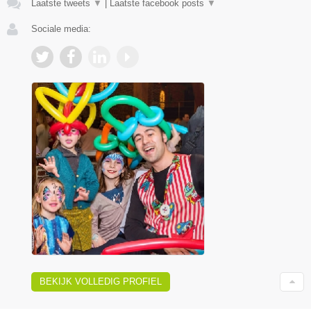
Laatste tweets
▼
|
Laatste facebook posts
▼
Sociale media:
BEKIJK VOLLEDIG PROFIEL