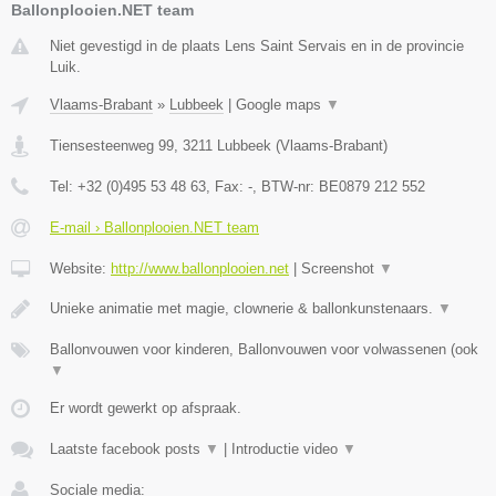
Ballonplooien.NET team
Niet gevestigd in de plaats Lens Saint Servais en in de provincie
Luik.
Vlaams-Brabant
»
Lubbeek
|
Google maps
▼
Tiensesteenweg 99
,
3211
Lubbeek
(
Vlaams-Brabant
)
Tel:
+32 (0)495 53 48 63
, Fax:
-
, BTW-nr:
BE0879 212 552
E-mail › Ballonplooien.NET team
Website:
http://www.ballonplooien.net
|
Screenshot
▼
Unieke animatie met magie, clownerie & ballonkunstenaars.
▼
Ballonvouwen voor kinderen, Ballonvouwen voor volwassenen (ook
▼
Er wordt gewerkt op afspraak.
Laatste facebook posts
▼
|
Introductie video
▼
Sociale media: