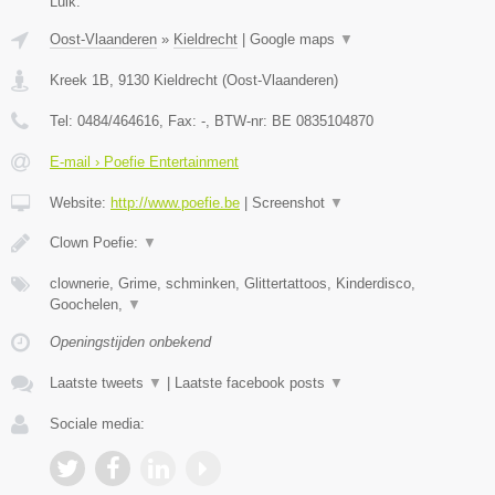
Luik.
Oost-Vlaanderen
»
Kieldrecht
|
Google maps
▼
Kreek 1B
,
9130
Kieldrecht
(
Oost-Vlaanderen
)
Tel:
0484/464616
, Fax:
-
, BTW-nr:
BE 0835104870
E-mail › Poefie Entertainment
Website:
http://www.poefie.be
|
Screenshot
▼
Clown Poefie:
▼
clownerie, Grime, schminken, Glittertattoos, Kinderdisco,
Goochelen,
▼
Openingstijden onbekend
Laatste tweets
▼
|
Laatste facebook posts
▼
Sociale media: