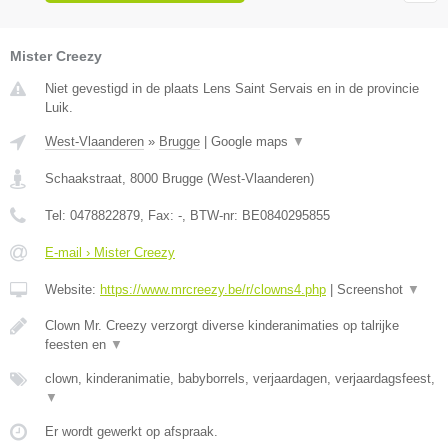
Mister Creezy
Niet gevestigd in de plaats Lens Saint Servais en in de provincie
Luik.
West-Vlaanderen
»
Brugge
|
Google maps
▼
Schaakstraat
,
8000
Brugge
(
West-Vlaanderen
)
Tel:
0478822879
, Fax:
-
, BTW-nr:
BE0840295855
E-mail › Mister Creezy
Website:
https://www.mrcreezy.be/r/clowns4.php
|
Screenshot
▼
Clown Mr. Creezy verzorgt diverse kinderanimaties op talrijke
feesten en
▼
clown, kinderanimatie, babyborrels, verjaardagen, verjaardagsfeest,
▼
Er wordt gewerkt op afspraak.