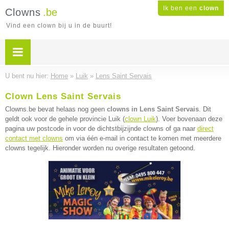
Ik ben een
clown
Clowns
.be
Vind een clown bij u in de buurt!
U bent nu hier:
Home
»
Luik
»
Lens Saint Servais
Clown Lens Saint Servais
Clowns.be bevat helaas nog geen
clowns in Lens Saint Servais
. Dit
geldt ook voor de gehele provincie Luik (
clown Luik
). Voer bovenaan deze
pagina uw postcode in voor de dichtstbijzijnde clowns of ga naar
direct
contact met clowns
om via één e-mail in contact te komen met meerdere
clowns tegelijk. Hieronder worden nu overige resultaten getoond.