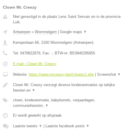
Clown Mr. Creezy
Niet gevestigd in de plaats Lens Saint Servais en in de provincie
Luik.
Antwerpen
»
Wommelgem
|
Google maps
▼
Kempenlaan 66
,
2160
Wommelgem
(
Antwerpen
)
Tel:
0478822879
, Fax:
-
, BTW-nr:
BE0840295855
E-mail › Clown Mr. Creezy
Website:
https://www.mrcreezy.be/r/clowns1.php
|
Screenshot
▼
Clown Mr. Creezy verzorgt diverse kinderanimaties op talrijke
feesten en
▼
clown, kinderanimatie, babyborrels, verjaardagen,
communiefeesten,
▼
Er wordt gewerkt op afspraak.
Laatste tweets
▼
|
Laatste facebook posts
▼