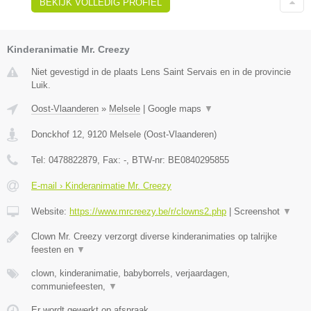
BEKIJK VOLLEDIG PROFIEL
Kinderanimatie Mr. Creezy
Niet gevestigd in de plaats Lens Saint Servais en in de provincie
Luik.
Oost-Vlaanderen
»
Melsele
|
Google maps
▼
Donckhof 12
,
9120
Melsele
(
Oost-Vlaanderen
)
Tel:
0478822879
, Fax:
-
, BTW-nr:
BE0840295855
E-mail › Kinderanimatie Mr. Creezy
Website:
https://www.mrcreezy.be/r/clowns2.php
|
Screenshot
▼
Clown Mr. Creezy verzorgt diverse kinderanimaties op talrijke
feesten en
▼
clown, kinderanimatie, babyborrels, verjaardagen,
communiefeesten,
▼
Er wordt gewerkt op afspraak.