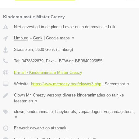
Kinderanimatie Mister Creezy
Niet gevestigd in de plaats Lavoir en in de provincie Luik.
Limburg
»
Genk
|
Google maps
▼
Stadsplein
,
3600
Genk
(
Limburg
)
Tel:
0478822879
, Fax:
-
, BTW-nr:
BE0840295855
E-mail › Kinderanimatie Mister Creezy
Website:
https://www.mrcreezy.be/r/clowns3.php
|
Screenshot
▼
Clown Mr. Creezy verzorgt diverse kinderanimaties op talrijke
feesten en
▼
clown, kinderanimatie, babyborrels, verjaardagen, verjaardagsfeest,
▼
Er wordt gewerkt op afspraak.