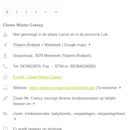
1
2
3
4
»
»»
Clown Mister Creezy
Niet gevestigd in de plaats Lavoir en in de provincie Luik.
Vlaams-Brabant
»
Meerbeek
|
Google maps
▼
Dorpsstraat
,
3078
Meerbeek
(
Vlaams-Brabant
)
Tel:
0478822879
, Fax:
-
, BTW-nr:
BE0840295855
E-mail › Clown Mister Creezy
Website:
https://www.mrcreezy.be/r/clowns5.php
|
Screenshot
▼
Clown Mr. Creezy verzorgt diverse kinderanimaties op talrijke
feesten en
▼
clown, kinderanimatie, babyborrels, verjaardagen, verjaardagsfeest,
▼
Er wordt gewerkt op afspraak.