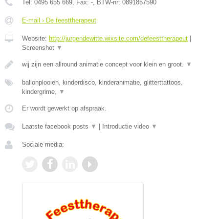
Tel:
0495 655 669
, Fax:
-
, BTW-nr:
0891857590
E-mail › De feesttherapeut
Website:
http://jurgendewitte.wixsite.com/defeesttherapeut
|
Screenshot
▼
wij zijn een allround animatie concept voor klein en groot.
▼
ballonplooien, kinderdisco, kinderanimatie, glitterttattoos,
kindergrime,
▼
Er wordt gewerkt op afspraak.
Laatste facebook posts
▼
|
Introductie video
▼
Sociale media: