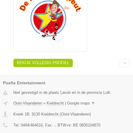
BEKIJK VOLLEDIG PROFIEL
Poefie Entertainment
Niet gevestigd in de plaats Lavoir en in de provincie Luik.
Oost-Vlaanderen
»
Kieldrecht
|
Google maps
▼
Kreek 1B
,
9130
Kieldrecht
(
Oost-Vlaanderen
)
Tel:
0484/464616
, Fax:
-
, BTW-nr:
BE 0835104870