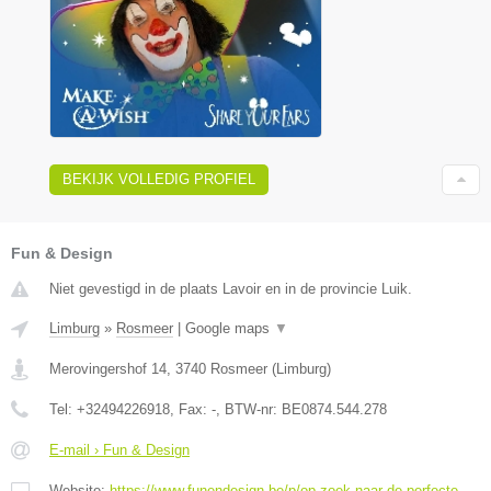
BEKIJK VOLLEDIG PROFIEL
Fun & Design
Niet gevestigd in de plaats Lavoir en in de provincie Luik.
Limburg
»
Rosmeer
|
Google maps
▼
Merovingershof 14
,
3740
Rosmeer
(
Limburg
)
Tel:
+32494226918
, Fax:
-
, BTW-nr:
BE0874.544.278
E-mail › Fun & Design
Website:
https://www.funendesign.be/p/op-zoek-naar-de-perfecte-