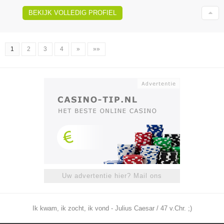
BEKIJK VOLLEDIG PROFIEL
1
2
3
4
»
»»
Uw advertentie hier? Mail ons
Ik kwam, ik zocht, ik vond - Julius Caesar / 47 v.Chr. ;)