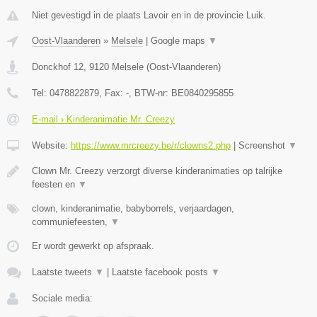
Niet gevestigd in de plaats Lavoir en in de provincie Luik.
Oost-Vlaanderen
»
Melsele
|
Google maps
▼
Donckhof 12
,
9120
Melsele
(
Oost-Vlaanderen
)
Tel:
0478822879
, Fax:
-
, BTW-nr:
BE0840295855
E-mail › Kinderanimatie Mr. Creezy
Website:
https://www.mrcreezy.be/r/clowns2.php
|
Screenshot
▼
Clown Mr. Creezy verzorgt diverse kinderanimaties op talrijke
feesten en
▼
clown, kinderanimatie, babyborrels, verjaardagen,
communiefeesten,
▼
Er wordt gewerkt op afspraak.
Laatste tweets
▼
|
Laatste facebook posts
▼
Sociale media: