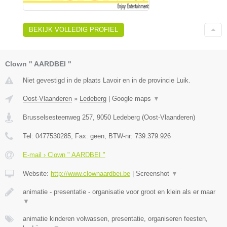
BEKIJK VOLLEDIG PROFIEL
Clown " AARDBEI "
Niet gevestigd in de plaats Lavoir en in de provincie Luik.
Oost-Vlaanderen
»
Ledeberg
|
Google maps
▼
Brusselsesteenweg 257
,
9050
Ledeberg
(
Oost-Vlaanderen
)
Tel:
0477530285
, Fax:
geen
, BTW-nr:
739.379.926
E-mail › Clown " AARDBEI "
Website:
http://www.clownaardbei.be
|
Screenshot
▼
animatie - presentatie - organisatie voor groot en klein als er maar
▼
animatie kinderen volwassen, presentatie, organiseren feesten,