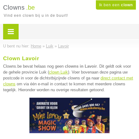
Ik ben een
clown
Clowns
.be
Vind een clown bij u in de buurt!
U bent nu hier:
Home
»
Luik
»
Lavoir
Clown Lavoir
Clowns.be bevat helaas nog geen
clowns in Lavoir
. Dit geldt ook voor
de gehele provincie Luik (
clown Luik
). Voer bovenaan deze pagina uw
postcode in voor de dichtstbijzijnde clowns of ga naar
direct contact met
clowns
om via één e-mail in contact te komen met meerdere clowns
tegelijk. Hieronder worden nu overige resultaten getoond.