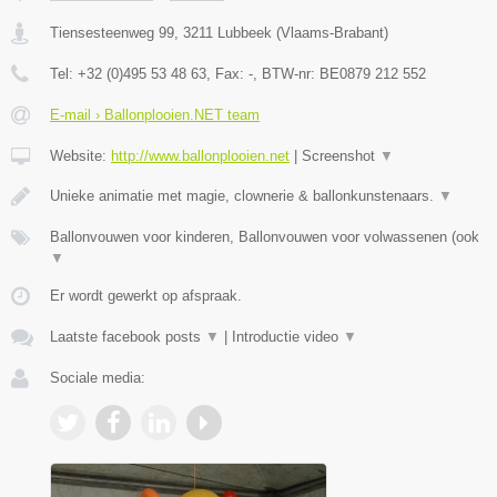
Tiensesteenweg 99
,
3211
Lubbeek
(
Vlaams-Brabant
)
Tel:
+32 (0)495 53 48 63
, Fax:
-
, BTW-nr:
BE0879 212 552
E-mail › Ballonplooien.NET team
Website:
http://www.ballonplooien.net
|
Screenshot
▼
Unieke animatie met magie, clownerie & ballonkunstenaars.
▼
Ballonvouwen voor kinderen, Ballonvouwen voor volwassenen (ook
▼
Er wordt gewerkt op afspraak.
Laatste facebook posts
▼
|
Introductie video
▼
Sociale media: