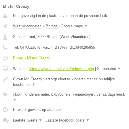
Mister Creezy
Niet gevestigd in de plaats Lavoir en in de provincie Luik.
West-Vlaanderen
»
Brugge
|
Google maps
▼
Schaakstraat
,
8000
Brugge
(
West-Vlaanderen
)
Tel:
0478822879
, Fax:
-
, BTW-nr:
BE0840295855
E-mail › Mister Creezy
Website:
https://www.mrcreezy.be/r/clowns4.php
|
Screenshot
▼
Clown Mr. Creezy verzorgt diverse kinderanimaties op talrijke
feesten en
▼
clown, kinderanimatie, babyborrels, verjaardagen, verjaardagsfeest,
▼
Er wordt gewerkt op afspraak.
Laatste tweets
▼
|
Laatste facebook posts
▼