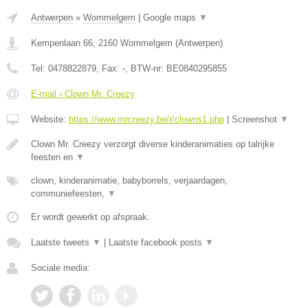
Antwerpen
»
Wommelgem
|
Google maps
▼
Kempenlaan 66
,
2160
Wommelgem
(
Antwerpen
)
Tel:
0478822879
, Fax:
-
, BTW-nr:
BE0840295855
E-mail › Clown Mr. Creezy
Website:
https://www.mrcreezy.be/r/clowns1.php
|
Screenshot
▼
Clown Mr. Creezy verzorgt diverse kinderanimaties op talrijke
feesten en
▼
clown, kinderanimatie, babyborrels, verjaardagen,
communiefeesten,
▼
Er wordt gewerkt op afspraak.
Laatste tweets
▼
|
Laatste facebook posts
▼
Sociale media: