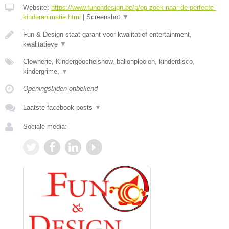
Website:
https://www.funendesign.be/p/op-zoek-naar-de-perfecte-
kinderanimatie.html
|
Screenshot
▼
Fun & Design staat garant voor kwalitatief entertainment,
kwalitatieve
▼
Clownerie, Kindergoochelshow, ballonplooien, kinderdisco,
kindergrime,
▼
Openingstijden onbekend
Laatste facebook posts
▼
Sociale media: