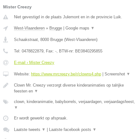
Mister Creezy
Niet gevestigd in de plaats Julemont en in de provincie Luik.
West-Vlaanderen
»
Brugge
|
Google maps
▼
Schaakstraat
,
8000
Brugge
(
West-Vlaanderen
)
Tel:
0478822879
, Fax:
-
, BTW-nr:
BE0840295855
E-mail › Mister Creezy
Website:
https://www.mrcreezy.be/r/clowns4.php
|
Screenshot
▼
Clown Mr. Creezy verzorgt diverse kinderanimaties op talrijke
feesten en
▼
clown, kinderanimatie, babyborrels, verjaardagen, verjaardagsfeest,
▼
Er wordt gewerkt op afspraak.
Laatste tweets
▼
|
Laatste facebook posts
▼