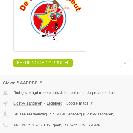
BEKIJK VOLLEDIG PROFIEL
Clown " AARDBEI "
Niet gevestigd in de plaats Julemont en in de provincie Luik.
Oost-Vlaanderen
»
Ledeberg
|
Google maps
▼
Brusselsesteenweg 257
,
9050
Ledeberg
(
Oost-Vlaanderen
)
Tel:
0477530285
, Fax:
geen
, BTW-nr:
739.379.926