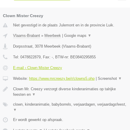
Clown Mister Creezy
Niet gevestigd in de plaats Julemont en in de provincie Luik.
Vlaams-Brabant
»
Meerbeek
|
Google maps
▼
Dorpsstraat
,
3078
Meerbeek
(
Vlaams-Brabant
)
Tel:
0478822879
, Fax:
-
, BTW-nr:
BE0840295855
E-mail › Clown Mister Creezy
Website:
https://www.mrcreezy.be/r/clowns5.php
|
Screenshot
▼
Clown Mr. Creezy verzorgt diverse kinderanimaties op talrijke
feesten en
▼
clown, kinderanimatie, babyborrels, verjaardagen, verjaardagsfeest,
▼
Er wordt gewerkt op afspraak.