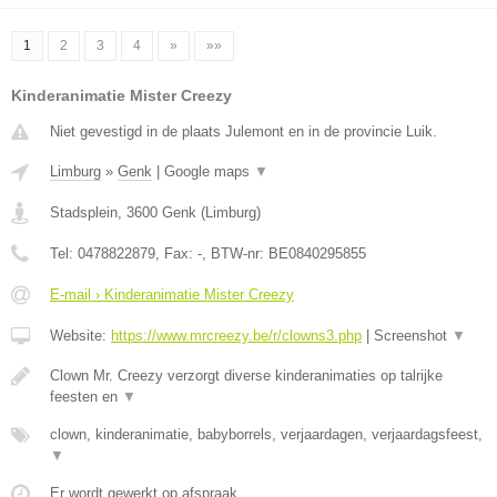
1
2
3
4
»
»»
Kinderanimatie Mister Creezy
Niet gevestigd in de plaats Julemont en in de provincie Luik.
Limburg
»
Genk
|
Google maps
▼
Stadsplein
,
3600
Genk
(
Limburg
)
Tel:
0478822879
, Fax:
-
, BTW-nr:
BE0840295855
E-mail › Kinderanimatie Mister Creezy
Website:
https://www.mrcreezy.be/r/clowns3.php
|
Screenshot
▼
Clown Mr. Creezy verzorgt diverse kinderanimaties op talrijke
feesten en
▼
clown, kinderanimatie, babyborrels, verjaardagen, verjaardagsfeest,
▼
Er wordt gewerkt op afspraak.