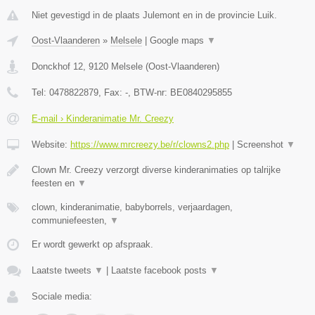
Niet gevestigd in de plaats Julemont en in de provincie Luik.
Oost-Vlaanderen
»
Melsele
|
Google maps
▼
Donckhof 12
,
9120
Melsele
(
Oost-Vlaanderen
)
Tel:
0478822879
, Fax:
-
, BTW-nr:
BE0840295855
E-mail › Kinderanimatie Mr. Creezy
Website:
https://www.mrcreezy.be/r/clowns2.php
|
Screenshot
▼
Clown Mr. Creezy verzorgt diverse kinderanimaties op talrijke
feesten en
▼
clown, kinderanimatie, babyborrels, verjaardagen,
communiefeesten,
▼
Er wordt gewerkt op afspraak.
Laatste tweets
▼
|
Laatste facebook posts
▼
Sociale media: