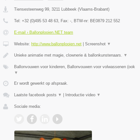
Tiensesteenweg 99
,
3211
Lubbeek
(
Vlaams-Brabant
)
Tel:
+32 (0)495 53 48 63
, Fax:
-
, BTW-nr:
BE0879 212 552
E-mail › Ballonplooien.NET team
Website:
http://www.ballonplooien.net
|
Screenshot
▼
Unieke animatie met magie, clownerie & ballonkunstenaars.
▼
Ballonvouwen voor kinderen, Ballonvouwen voor volwassenen (ook
▼
Er wordt gewerkt op afspraak.
Laatste facebook posts
▼
|
Introductie video
▼
Sociale media: