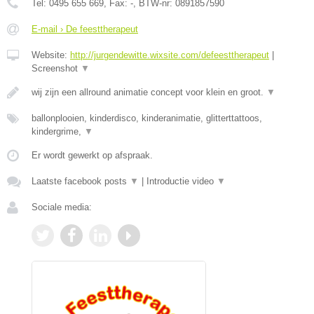
Tel:
0495 655 669
, Fax:
-
, BTW-nr:
0891857590
E-mail › De feesttherapeut
Website:
http://jurgendewitte.wixsite.com/defeesttherapeut
|
Screenshot
▼
wij zijn een allround animatie concept voor klein en groot.
▼
ballonplooien, kinderdisco, kinderanimatie, glitterttattoos,
kindergrime,
▼
Er wordt gewerkt op afspraak.
Laatste facebook posts
▼
|
Introductie video
▼
Sociale media: