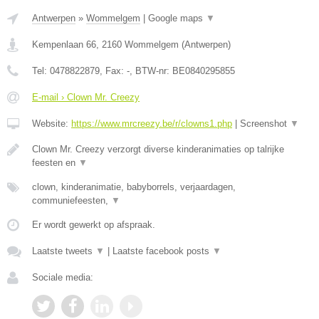
Antwerpen
»
Wommelgem
|
Google maps
▼
Kempenlaan 66
,
2160
Wommelgem
(
Antwerpen
)
Tel:
0478822879
, Fax:
-
, BTW-nr:
BE0840295855
E-mail › Clown Mr. Creezy
Website:
https://www.mrcreezy.be/r/clowns1.php
|
Screenshot
▼
Clown Mr. Creezy verzorgt diverse kinderanimaties op talrijke
feesten en
▼
clown, kinderanimatie, babyborrels, verjaardagen,
communiefeesten,
▼
Er wordt gewerkt op afspraak.
Laatste tweets
▼
|
Laatste facebook posts
▼
Sociale media: