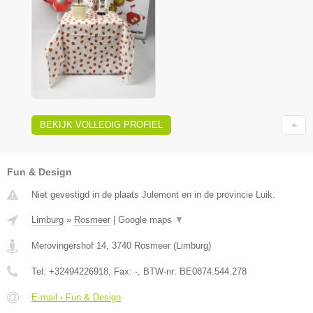
BEKIJK VOLLEDIG PROFIEL
Fun & Design
Niet gevestigd in de plaats Julemont en in de provincie Luik.
Limburg
»
Rosmeer
|
Google maps
▼
Merovingershof 14
,
3740
Rosmeer
(
Limburg
)
Tel:
+32494226918
, Fax:
-
, BTW-nr:
BE0874.544.278
E-mail › Fun & Design