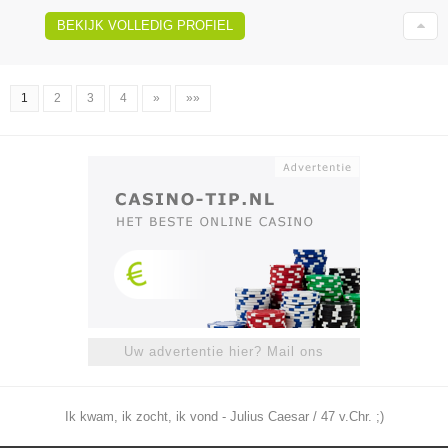
BEKIJK VOLLEDIG PROFIEL
1
2
3
4
»
»»
Uw advertentie hier? Mail ons
Ik kwam, ik zocht, ik vond - Julius Caesar / 47 v.Chr. ;)