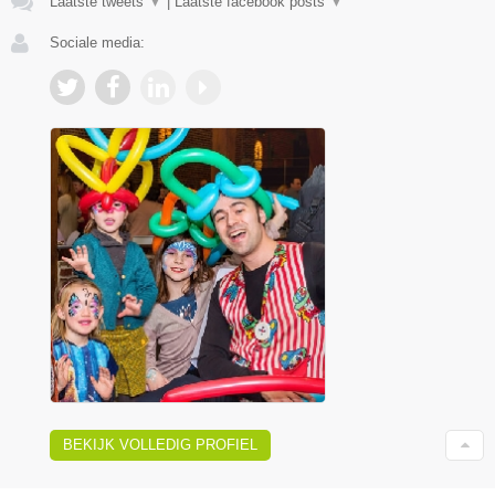
Laatste tweets
▼
|
Laatste facebook posts
▼
Sociale media:
BEKIJK VOLLEDIG PROFIEL