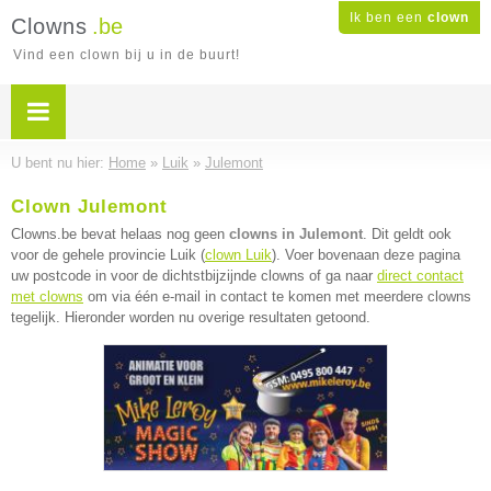
Ik ben een
clown
Clowns
.be
Vind een clown bij u in de buurt!
U bent nu hier:
Home
»
Luik
»
Julemont
Clown Julemont
Clowns.be bevat helaas nog geen
clowns in Julemont
. Dit geldt ook
voor de gehele provincie Luik (
clown Luik
). Voer bovenaan deze pagina
uw postcode in voor de dichtstbijzijnde clowns of ga naar
direct contact
met clowns
om via één e-mail in contact te komen met meerdere clowns
tegelijk. Hieronder worden nu overige resultaten getoond.