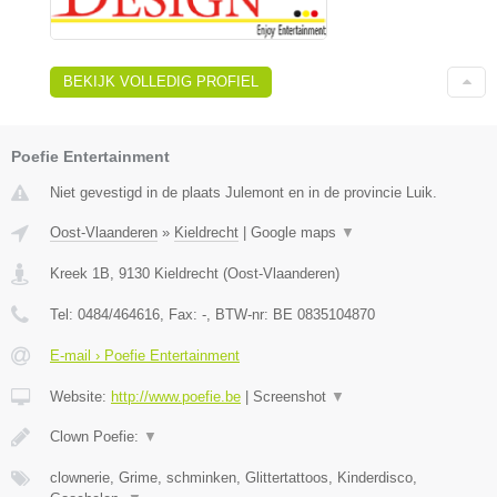
BEKIJK VOLLEDIG PROFIEL
Poefie Entertainment
Niet gevestigd in de plaats Julemont en in de provincie Luik.
Oost-Vlaanderen
»
Kieldrecht
|
Google maps
▼
Kreek 1B
,
9130
Kieldrecht
(
Oost-Vlaanderen
)
Tel:
0484/464616
, Fax:
-
, BTW-nr:
BE 0835104870
E-mail › Poefie Entertainment
Website:
http://www.poefie.be
|
Screenshot
▼
Clown Poefie:
▼
clownerie, Grime, schminken, Glittertattoos, Kinderdisco,