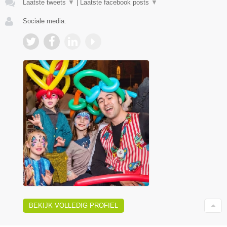
Laatste tweets
▼
|
Laatste facebook posts
▼
Sociale media:
BEKIJK VOLLEDIG PROFIEL