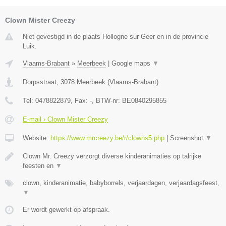
Clown Mister Creezy
Niet gevestigd in de plaats Hollogne sur Geer en in de provincie
Luik.
Vlaams-Brabant
»
Meerbeek
|
Google maps
▼
Dorpsstraat
,
3078
Meerbeek
(
Vlaams-Brabant
)
Tel:
0478822879
, Fax:
-
, BTW-nr:
BE0840295855
E-mail › Clown Mister Creezy
Website:
https://www.mrcreezy.be/r/clowns5.php
|
Screenshot
▼
Clown Mr. Creezy verzorgt diverse kinderanimaties op talrijke
feesten en
▼
clown, kinderanimatie, babyborrels, verjaardagen, verjaardagsfeest,
▼
Er wordt gewerkt op afspraak.