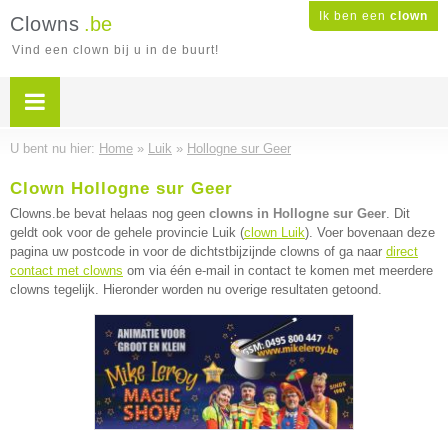
Ik ben een
clown
Clowns
.be
Vind een clown bij u in de buurt!
U bent nu hier:
Home
»
Luik
»
Hollogne sur Geer
Clown Hollogne sur Geer
Clowns.be bevat helaas nog geen
clowns in Hollogne sur Geer
. Dit
geldt ook voor de gehele provincie Luik (
clown Luik
). Voer bovenaan deze
pagina uw postcode in voor de dichtstbijzijnde clowns of ga naar
direct
contact met clowns
om via één e-mail in contact te komen met meerdere
clowns tegelijk. Hieronder worden nu overige resultaten getoond.