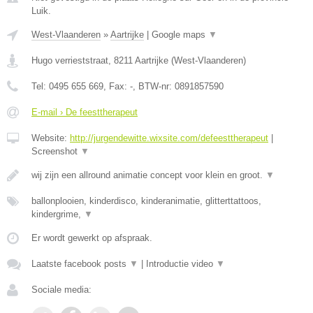
Luik.
West-Vlaanderen
»
Aartrijke
|
Google maps
▼
Hugo verrieststraat
,
8211
Aartrijke
(
West-Vlaanderen
)
Tel:
0495 655 669
, Fax:
-
, BTW-nr:
0891857590
E-mail › De feesttherapeut
Website:
http://jurgendewitte.wixsite.com/defeesttherapeut
|
Screenshot
▼
wij zijn een allround animatie concept voor klein en groot.
▼
ballonplooien, kinderdisco, kinderanimatie, glitterttattoos,
kindergrime,
▼
Er wordt gewerkt op afspraak.
Laatste facebook posts
▼
|
Introductie video
▼
Sociale media: