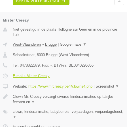
BEKIJK VOLLEDIG PROFIEL
Mister Creezy
Niet gevestigd in de plaats Hollogne sur Geer en in de provincie
Luik.
West-Vlaanderen
»
Brugge
|
Google maps
▼
Schaakstraat
,
8000
Brugge
(
West-Vlaanderen
)
Tel:
0478822879
, Fax:
-
, BTW-nr:
BE0840295855
E-mail › Mister Creezy
Website:
https://www.mrcreezy.be/r/clowns4.php
|
Screenshot
▼
Clown Mr. Creezy verzorgt diverse kinderanimaties op talrijke
feesten en
▼
clown, kinderanimatie, babyborrels, verjaardagen, verjaardagsfeest,
▼
Er wordt gewerkt op afspraak.