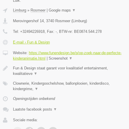
Luik.
Limburg
»
Rosmeer
|
Google maps
▼
Merovingershof 14
,
3740
Rosmeer
(
Limburg
)
Tel:
+32494226918
, Fax:
-
, BTW-nr:
BE0874.544.278
E-mail › Fun & Design
Website:
https://www.funendesign.be/p/op-zoek-naar-de-perfecte-
kinderanimatie.html
|
Screenshot
▼
Fun & Design staat garant voor kwalitatief entertainment,
kwalitatieve
▼
Clownerie, Kindergoochelshow, ballonplooien, kinderdisco,
kindergrime,
▼
Openingstijden onbekend
Laatste facebook posts
▼
Sociale media: