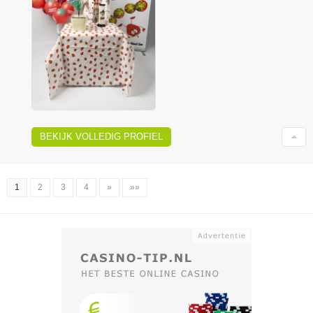
BEKIJK VOLLEDIG PROFIEL
1
2
3
4
»
»»