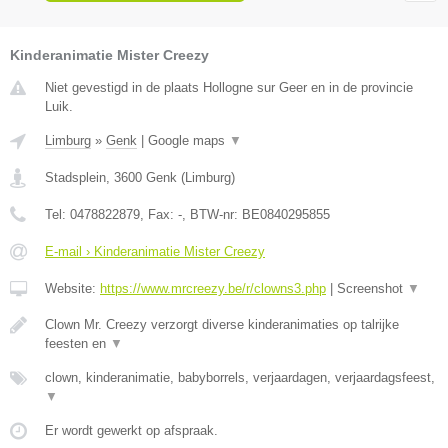
Kinderanimatie Mister Creezy
Niet gevestigd in de plaats Hollogne sur Geer en in de provincie
Luik.
Limburg
»
Genk
|
Google maps
▼
Stadsplein
,
3600
Genk
(
Limburg
)
Tel:
0478822879
, Fax:
-
, BTW-nr:
BE0840295855
E-mail › Kinderanimatie Mister Creezy
Website:
https://www.mrcreezy.be/r/clowns3.php
|
Screenshot
▼
Clown Mr. Creezy verzorgt diverse kinderanimaties op talrijke
feesten en
▼
clown, kinderanimatie, babyborrels, verjaardagen, verjaardagsfeest,
▼
Er wordt gewerkt op afspraak.