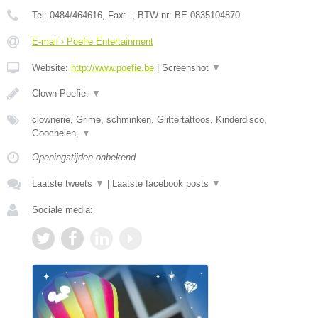
Tel:
0484/464616
, Fax:
-
, BTW-nr:
BE 0835104870
E-mail › Poefie Entertainment
Website:
http://www.poefie.be
|
Screenshot
▼
Clown Poefie:
▼
clownerie, Grime, schminken, Glittertattoos, Kinderdisco,
Goochelen,
▼
Openingstijden onbekend
Laatste tweets
▼
|
Laatste facebook posts
▼
Sociale media: