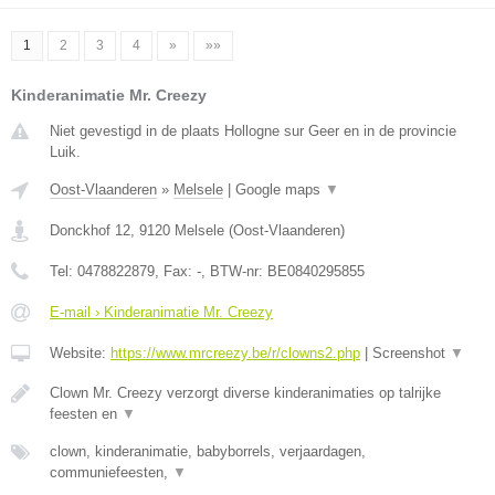
1
2
3
4
»
»»
Kinderanimatie Mr. Creezy
Niet gevestigd in de plaats Hollogne sur Geer en in de provincie
Luik.
Oost-Vlaanderen
»
Melsele
|
Google maps
▼
Donckhof 12
,
9120
Melsele
(
Oost-Vlaanderen
)
Tel:
0478822879
, Fax:
-
, BTW-nr:
BE0840295855
E-mail › Kinderanimatie Mr. Creezy
Website:
https://www.mrcreezy.be/r/clowns2.php
|
Screenshot
▼
Clown Mr. Creezy verzorgt diverse kinderanimaties op talrijke
feesten en
▼
clown, kinderanimatie, babyborrels, verjaardagen,
communiefeesten,
▼