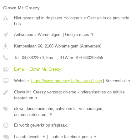
Clown Mr. Creezy
Niet gevestigd in de plaats Hollogne sur Geer en in de provincie
Luik.
Antwerpen
»
Wommelgem
|
Google maps
▼
Kempenlaan 66
,
2160
Wommelgem
(
Antwerpen
)
Tel:
0478822879
, Fax:
-
, BTW-nr:
BE0840295855
E-mail › Clown Mr. Creezy
Website:
https://www.mrcreezy.be/r/clowns1.php
|
Screenshot
▼
Clown Mr. Creezy verzorgt diverse kinderanimaties op talrijke
feesten en
▼
clown, kinderanimatie, babyborrels, verjaardagen,
communiefeesten,
▼
Er wordt gewerkt op afspraak.
Laatste tweets
▼
|
Laatste facebook posts
▼