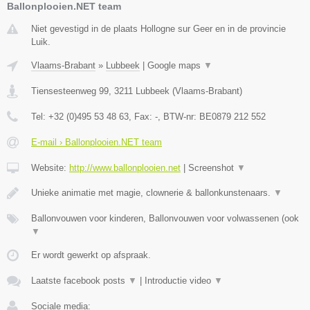
Ballonplooien.NET team
Niet gevestigd in de plaats Hollogne sur Geer en in de provincie
Luik.
Vlaams-Brabant
»
Lubbeek
|
Google maps
▼
Tiensesteenweg 99
,
3211
Lubbeek
(
Vlaams-Brabant
)
Tel:
+32 (0)495 53 48 63
, Fax:
-
, BTW-nr:
BE0879 212 552
E-mail › Ballonplooien.NET team
Website:
http://www.ballonplooien.net
|
Screenshot
▼
Unieke animatie met magie, clownerie & ballonkunstenaars.
▼
Ballonvouwen voor kinderen, Ballonvouwen voor volwassenen (ook
▼
Er wordt gewerkt op afspraak.
Laatste facebook posts
▼
|
Introductie video
▼
Sociale media: