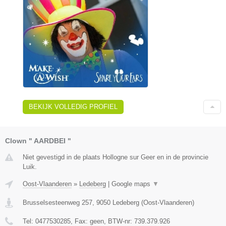
BEKIJK VOLLEDIG PROFIEL
Clown " AARDBEI "
Niet gevestigd in de plaats Hollogne sur Geer en in de provincie
Luik.
Oost-Vlaanderen
»
Ledeberg
|
Google maps
▼
Brusselsesteenweg 257
,
9050
Ledeberg
(
Oost-Vlaanderen
)
Tel:
0477530285
, Fax:
geen
, BTW-nr:
739.379.926