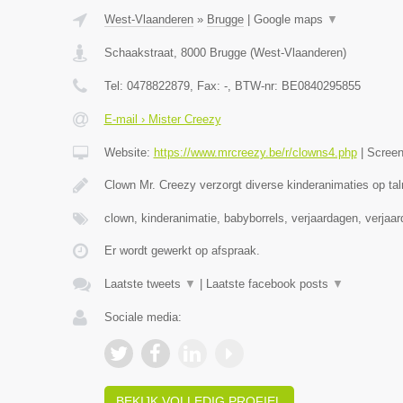
West-Vlaanderen
»
Brugge
|
Google maps
▼
Schaakstraat
,
8000
Brugge
(
West-Vlaanderen
)
Tel:
0478822879
, Fax:
-
, BTW-nr:
BE0840295855
E-mail › Mister Creezy
Website:
https://www.mrcreezy.be/r/clowns4.php
|
Scree
Clown Mr. Creezy verzorgt diverse kinderanimaties op tal
clown, kinderanimatie, babyborrels, verjaardagen, verjaa
Er wordt gewerkt op afspraak.
Laatste tweets
▼
|
Laatste facebook posts
▼
Sociale media:
BEKIJK VOLLEDIG PROFIEL