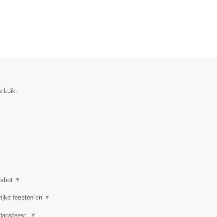
e Luik.
nshot
▼
rijke feesten en
▼
rdagsfeest,
▼