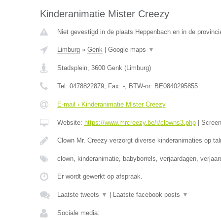
Kinderanimatie Mister Creezy
Niet gevestigd in de plaats Heppenbach en in de provinci
Limburg
»
Genk
|
Google maps
▼
Stadsplein
,
3600
Genk
(
Limburg
)
Tel:
0478822879
, Fax:
-
, BTW-nr:
BE0840295855
E-mail › Kinderanimatie Mister Creezy
Website:
https://www.mrcreezy.be/r/clowns3.php
|
Scree
Clown Mr. Creezy verzorgt diverse kinderanimaties op tal
clown, kinderanimatie, babyborrels, verjaardagen, verjaa
Er wordt gewerkt op afspraak.
Laatste tweets
▼
|
Laatste facebook posts
▼
Sociale media: