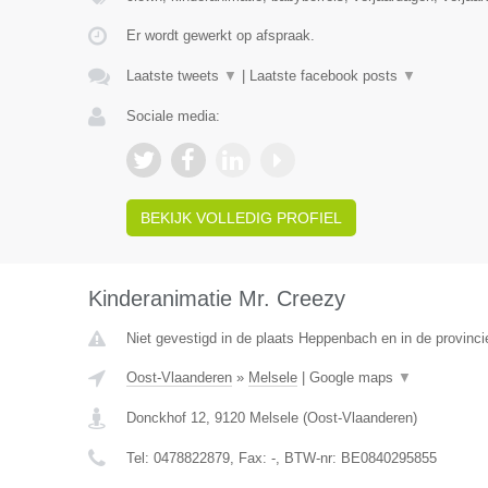
Er wordt gewerkt op afspraak.
Laatste tweets
▼
|
Laatste facebook posts
▼
Sociale media:
BEKIJK VOLLEDIG PROFIEL
Kinderanimatie Mr. Creezy
Niet gevestigd in de plaats Heppenbach en in de provinci
Oost-Vlaanderen
»
Melsele
|
Google maps
▼
Donckhof 12
,
9120
Melsele
(
Oost-Vlaanderen
)
Tel:
0478822879
, Fax:
-
, BTW-nr:
BE0840295855