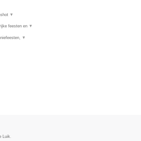
nshot
▼
rijke feesten en
▼
uniefeesten,
▼
e Luik.