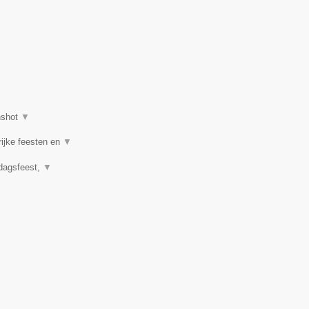
nshot
▼
rijke feesten en
▼
rdagsfeest,
▼