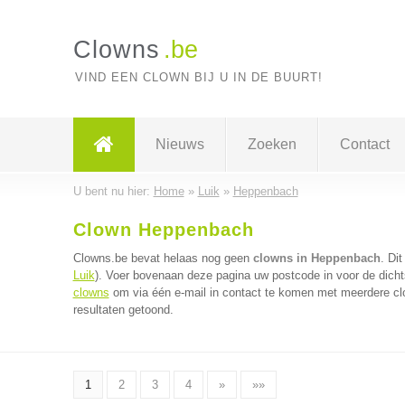
Clowns
.be
VIND EEN CLOWN BIJ U IN DE BUURT!
Nieuws
Zoeken
Contact
U bent nu hier:
Home
»
Luik
»
Heppenbach
Clown Heppenbach
Clowns.be bevat helaas nog geen
clowns in Heppenbach
. Di
Luik
). Voer bovenaan deze pagina uw postcode in voor de dicht
clowns
om via één e-mail in contact te komen met meerdere clo
resultaten getoond.
1
2
3
4
»
»»