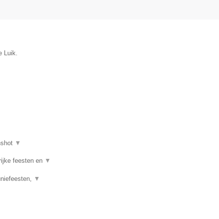
e Luik.
nshot
▼
rijke feesten en
▼
uniefeesten,
▼