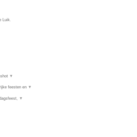
e Luik.
nshot
▼
rijke feesten en
▼
rdagsfeest,
▼