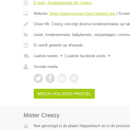
E-mail › Kinderanimatie Mr. Creezy
Website:
https://www.mrcreezy.be/r/clowns2.php
|
Scree
Clown Mr. Creezy verzorgt diverse kinderanimaties op tal
clown, kinderanimatie, babyborrels, verjaardagen, comm
Er wordt gewerkt op afspraak.
Laatste tweets
▼
|
Laatste facebook posts
▼
Sociale media:
BEKIJK VOLLEDIG PROFIEL
Mister Creezy
Niet gevestigd in de plaats Heppenbach en in de provinci