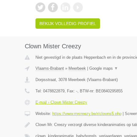
BEKIJK VOLLEDIG PROFIEL
Clown Mister Creezy
Niet gevestigd in de plaats Heppenbach en in de provinci
Vlaams-Brabant
»
Meerbeek
|
Google maps
▼
Dorpsstraat
,
3078
Meerbeek
(
Vlaams-Brabant
)
Tel:
0478822879
, Fax:
-
, BTW-nr:
BE0840295855
E-mail › Clown Mister Creezy
Website:
https://www.mrcreezy.be/r/clowns5.php
|
Scree
Clown Mr. Creezy verzorgt diverse kinderanimaties op tal
clown, kinderanimatie, babyborrels, verjaardagen, verjaa