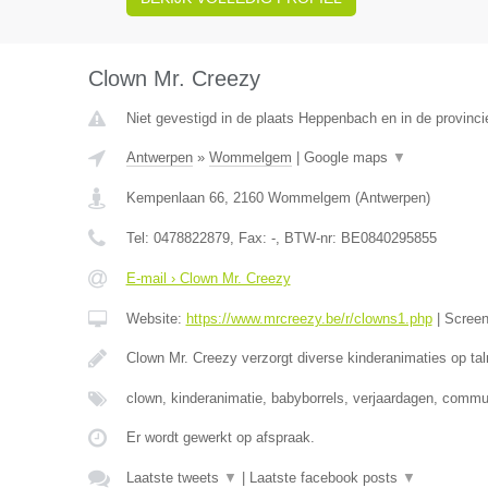
Clown Mr. Creezy
Niet gevestigd in de plaats Heppenbach en in de provinci
Antwerpen
»
Wommelgem
|
Google maps
▼
Kempenlaan 66
,
2160
Wommelgem
(
Antwerpen
)
Tel:
0478822879
, Fax:
-
, BTW-nr:
BE0840295855
E-mail › Clown Mr. Creezy
Website:
https://www.mrcreezy.be/r/clowns1.php
|
Scree
Clown Mr. Creezy verzorgt diverse kinderanimaties op tal
clown, kinderanimatie, babyborrels, verjaardagen, comm
Er wordt gewerkt op afspraak.
Laatste tweets
▼
|
Laatste facebook posts
▼