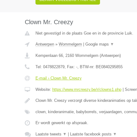
Clown Mr. Creezy
Niet gevestigd in de plaats Goe en in de provincie Luik.
Antwerpen
»
Wommelgem
|
Google maps
▼
Kempenlaan 66
,
2160
Wommelgem
(
Antwerpen
)
Tel:
0478822879
, Fax:
-
, BTW-nr:
BE0840295855
E-mail › Clown Mr. Creezy
Website:
https://www.mrcreezy.be/r/clowns1.php
|
Scree
Clown Mr. Creezy verzorgt diverse kinderanimaties op tal
clown, kinderanimatie, babyborrels, verjaardagen, comm
Er wordt gewerkt op afspraak.
Laatste tweets
▼
|
Laatste facebook posts
▼