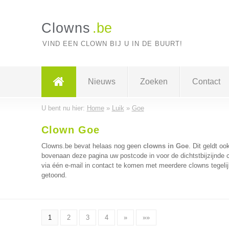
Clowns
.be
VIND EEN CLOWN BIJ U IN DE BUURT!
Nieuws
Zoeken
Contact
U bent nu hier:
Home
»
Luik
»
Goe
Clown Goe
Clowns.be bevat helaas nog geen
clowns in Goe
. Dit geldt oo
bovenaan deze pagina uw postcode in voor de dichtstbijzijnde 
via één e-mail in contact te komen met meerdere clowns tegelij
getoond.
1
2
3
4
»
»»