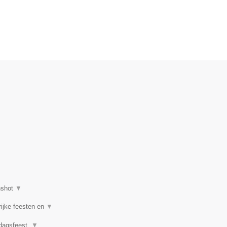
nshot
▼
rijke feesten en
▼
rdagsfeest,
▼