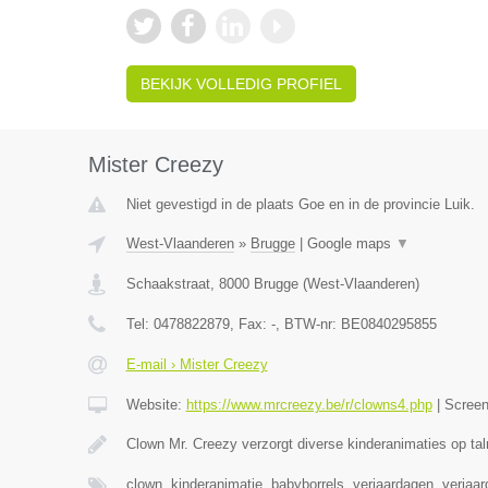
BEKIJK VOLLEDIG PROFIEL
Mister Creezy
Niet gevestigd in de plaats Goe en in de provincie Luik.
West-Vlaanderen
»
Brugge
|
Google maps
▼
Schaakstraat
,
8000
Brugge
(
West-Vlaanderen
)
Tel:
0478822879
, Fax:
-
, BTW-nr:
BE0840295855
E-mail › Mister Creezy
Website:
https://www.mrcreezy.be/r/clowns4.php
|
Scree
Clown Mr. Creezy verzorgt diverse kinderanimaties op tal
clown, kinderanimatie, babyborrels, verjaardagen, verjaa