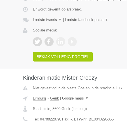
Er wordt gewerkt op afspraak.
Laatste tweets
▼
|
Laatste facebook posts
▼
Sociale media:
BEKIJK VOLLEDIG PROFIEL
Kinderanimatie Mister Creezy
Niet gevestigd in de plaats Goe en in de provincie Luik.
Limburg
»
Genk
|
Google maps
▼
Stadsplein
,
3600
Genk
(
Limburg
)
Tel:
0478822879
, Fax:
-
, BTW-nr:
BE0840295855