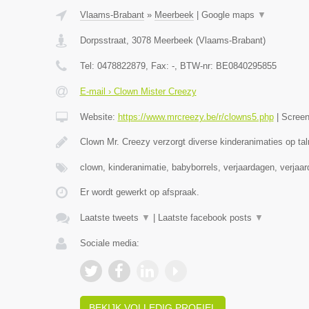
Vlaams-Brabant
»
Meerbeek
|
Google maps
▼
Dorpsstraat
,
3078
Meerbeek
(
Vlaams-Brabant
)
Tel:
0478822879
, Fax:
-
, BTW-nr:
BE0840295855
E-mail › Clown Mister Creezy
Website:
https://www.mrcreezy.be/r/clowns5.php
|
Scree
Clown Mr. Creezy verzorgt diverse kinderanimaties op tal
clown, kinderanimatie, babyborrels, verjaardagen, verjaa
Er wordt gewerkt op afspraak.
Laatste tweets
▼
|
Laatste facebook posts
▼
Sociale media:
BEKIJK VOLLEDIG PROFIEL