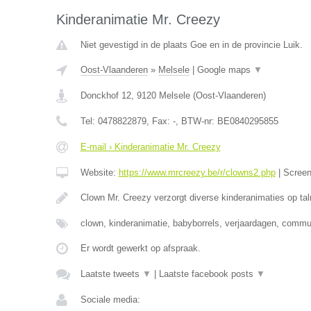
Kinderanimatie Mr. Creezy
Niet gevestigd in de plaats Goe en in de provincie Luik.
Oost-Vlaanderen
»
Melsele
|
Google maps
▼
Donckhof 12
,
9120
Melsele
(
Oost-Vlaanderen
)
Tel:
0478822879
, Fax:
-
, BTW-nr:
BE0840295855
E-mail › Kinderanimatie Mr. Creezy
Website:
https://www.mrcreezy.be/r/clowns2.php
|
Scree
Clown Mr. Creezy verzorgt diverse kinderanimaties op tal
clown, kinderanimatie, babyborrels, verjaardagen, comm
Er wordt gewerkt op afspraak.
Laatste tweets
▼
|
Laatste facebook posts
▼
Sociale media: