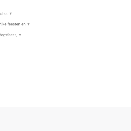
nshot
▼
rijke feesten en
▼
rdagsfeest,
▼