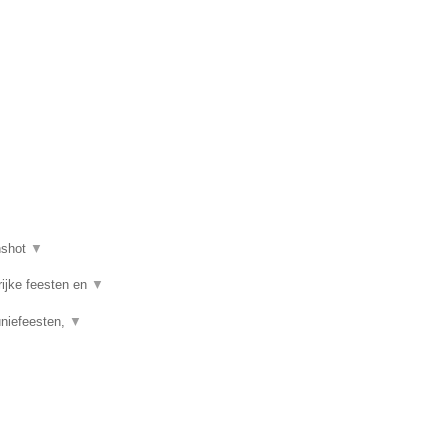
nshot
▼
rijke feesten en
▼
uniefeesten,
▼