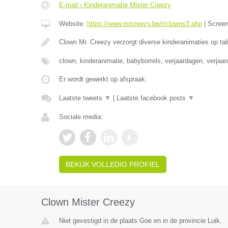
E-mail › Kinderanimatie Mister Creezy
Website:
https://www.mrcreezy.be/r/clowns3.php
|
Scree
Clown Mr. Creezy verzorgt diverse kinderanimaties op tal
clown, kinderanimatie, babyborrels, verjaardagen, verjaa
Er wordt gewerkt op afspraak.
Laatste tweets
▼
|
Laatste facebook posts
▼
Sociale media:
BEKIJK VOLLEDIG PROFIEL
Clown Mister Creezy
Niet gevestigd in de plaats Goe en in de provincie Luik.