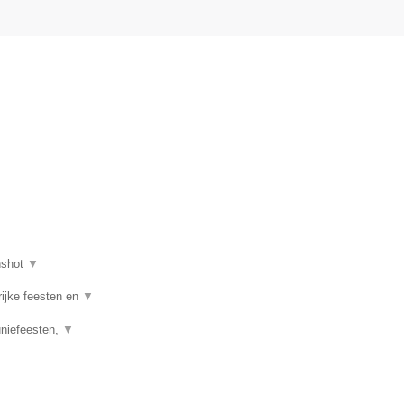
nshot
▼
rijke feesten en
▼
uniefeesten,
▼