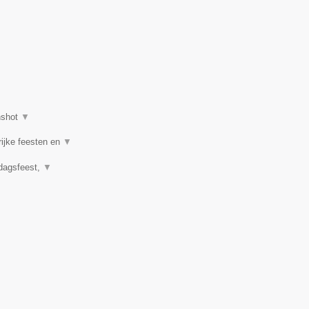
nshot
▼
rijke feesten en
▼
rdagsfeest,
▼