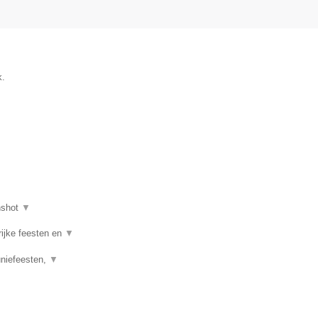
k.
nshot
▼
rijke feesten en
▼
uniefeesten,
▼