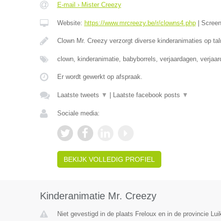
E-mail › Mister Creezy
Website:
https://www.mrcreezy.be/r/clowns4.php
|
Scree
Clown Mr. Creezy verzorgt diverse kinderanimaties op tal
clown, kinderanimatie, babyborrels, verjaardagen, verjaa
Er wordt gewerkt op afspraak.
Laatste tweets
▼
|
Laatste facebook posts
▼
Sociale media:
BEKIJK VOLLEDIG PROFIEL
Kinderanimatie Mr. Creezy
Niet gevestigd in de plaats Freloux en in de provincie Lui