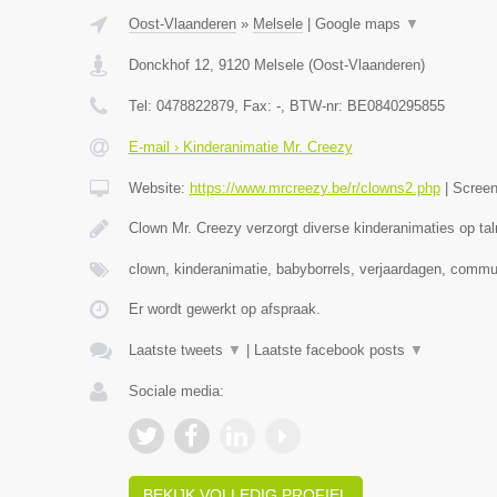
Oost-Vlaanderen
»
Melsele
|
Google maps
▼
Donckhof 12
,
9120
Melsele
(
Oost-Vlaanderen
)
Tel:
0478822879
, Fax:
-
, BTW-nr:
BE0840295855
E-mail › Kinderanimatie Mr. Creezy
Website:
https://www.mrcreezy.be/r/clowns2.php
|
Scree
Clown Mr. Creezy verzorgt diverse kinderanimaties op tal
clown, kinderanimatie, babyborrels, verjaardagen, comm
Er wordt gewerkt op afspraak.
Laatste tweets
▼
|
Laatste facebook posts
▼
Sociale media:
BEKIJK VOLLEDIG PROFIEL