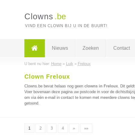
Clowns
.be
VIND EEN CLOWN BIJ U IN DE BUURT!
Nieuws
Zoeken
Contact
U bent nu hier:
Home
»
Luik
»
Freloux
Clown Freloux
Clowns.be bevat helaas nog geen
clowns in Freloux
. Dit geld
Voer bovenaan deze pagina uw postcode in voor de dichtstbijzi
om via één e-mail in contact te komen met meerdere clowns tege
getoond.
1
2
3
4
»
»»