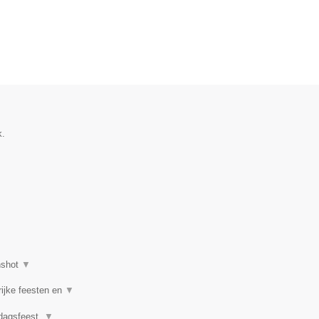
k.
nshot
▼
rijke feesten en
▼
rdagsfeest,
▼