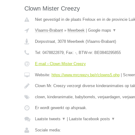
Clown Mister Creezy
Niet gevestigd in de plaats Freloux en in de provincie Lui
Vlaams-Brabant
»
Meerbeek
|
Google maps
▼
Dorpsstraat
,
3078
Meerbeek
(
Vlaams-Brabant
)
Tel:
0478822879
, Fax:
-
, BTW-nr:
BE0840295855
E-mail › Clown Mister Creezy
Website:
https://www.mrcreezy.be/r/clowns5.php
|
Scree
Clown Mr. Creezy verzorgt diverse kinderanimaties op tal
clown, kinderanimatie, babyborrels, verjaardagen, verjaa
Er wordt gewerkt op afspraak.
Laatste tweets
▼
|
Laatste facebook posts
▼
Sociale media: