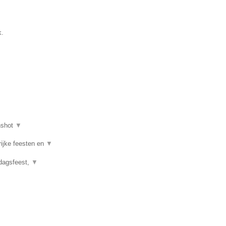
k.
nshot
▼
rijke feesten en
▼
rdagsfeest,
▼