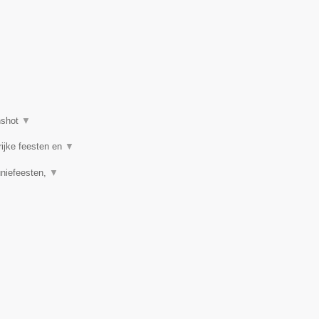
nshot
▼
rijke feesten en
▼
uniefeesten,
▼