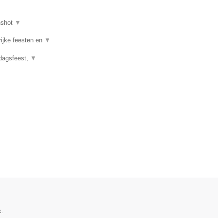
nshot
▼
rijke feesten en
▼
rdagsfeest,
▼
k.