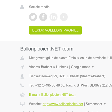
Sociale media:
BEKIJK VOLLEDIG PROFIEL
Ballonplooien.NET team
Niet gevestigd in de plaats Freloux en in de provincie Lui
Vlaams-Brabant
»
Lubbeek
|
Google maps
▼
Tiensesteenweg 99
,
3211
Lubbeek
(
Vlaams-Brabant
)
Tel:
+32 (0)495 53 48 63
, Fax:
-
, BTW-nr:
BE0879 212 55
E-mail › Ballonplooien.NET team
Website:
http://www.ballonplooien.net
|
Screenshot
▼