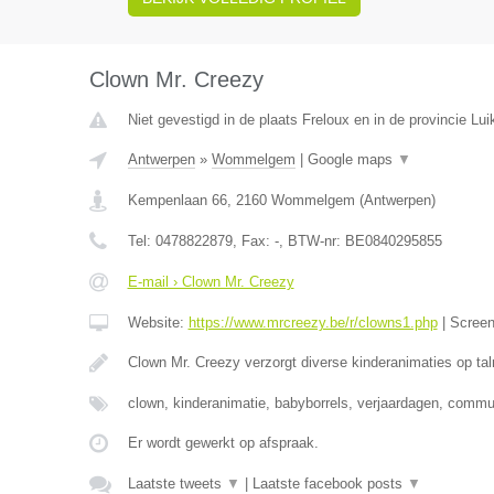
Clown Mr. Creezy
Niet gevestigd in de plaats Freloux en in de provincie Lui
Antwerpen
»
Wommelgem
|
Google maps
▼
Kempenlaan 66
,
2160
Wommelgem
(
Antwerpen
)
Tel:
0478822879
, Fax:
-
, BTW-nr:
BE0840295855
E-mail › Clown Mr. Creezy
Website:
https://www.mrcreezy.be/r/clowns1.php
|
Scree
Clown Mr. Creezy verzorgt diverse kinderanimaties op tal
clown, kinderanimatie, babyborrels, verjaardagen, comm
Er wordt gewerkt op afspraak.
Laatste tweets
▼
|
Laatste facebook posts
▼