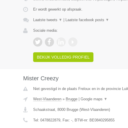
Er wordt gewerkt op afspraak.
Laatste tweets
▼
|
Laatste facebook posts
▼
Sociale media:
BEKIJK VOLLEDIG PROFIEL
Mister Creezy
Niet gevestigd in de plaats Freloux en in de provincie Lui
West-Vlaanderen
»
Brugge
|
Google maps
▼
Schaakstraat
,
8000
Brugge
(
West-Vlaanderen
)
Tel:
0478822879
, Fax:
-
, BTW-nr:
BE0840295855