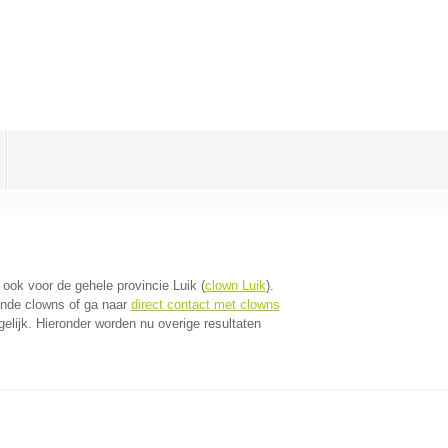
t ook voor de gehele provincie Luik (
clown Luik
).
jnde clowns of ga naar
direct contact met clowns
lijk. Hieronder worden nu overige resultaten