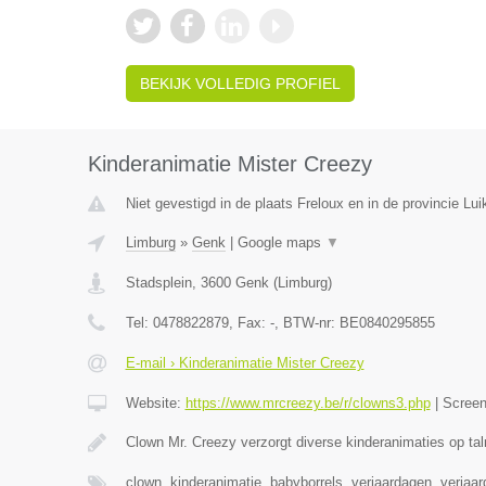
BEKIJK VOLLEDIG PROFIEL
Kinderanimatie Mister Creezy
Niet gevestigd in de plaats Freloux en in de provincie Lui
Limburg
»
Genk
|
Google maps
▼
Stadsplein
,
3600
Genk
(
Limburg
)
Tel:
0478822879
, Fax:
-
, BTW-nr:
BE0840295855
E-mail › Kinderanimatie Mister Creezy
Website:
https://www.mrcreezy.be/r/clowns3.php
|
Scree
Clown Mr. Creezy verzorgt diverse kinderanimaties op tal
clown, kinderanimatie, babyborrels, verjaardagen, verjaa