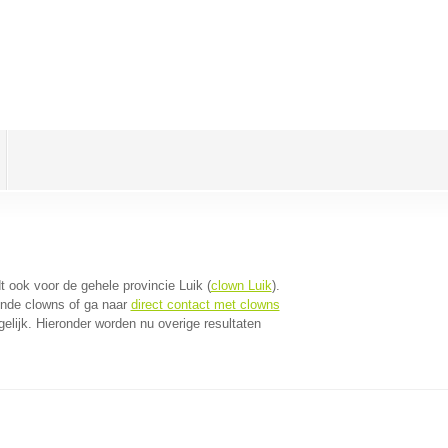
dt ook voor de gehele provincie Luik (
clown Luik
).
jnde clowns of ga naar
direct contact met clowns
lijk. Hieronder worden nu overige resultaten