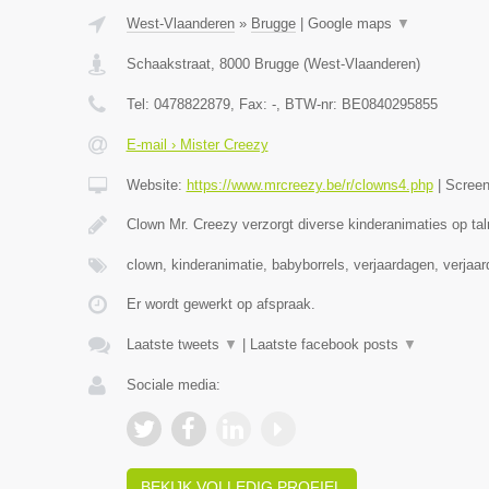
West-Vlaanderen
»
Brugge
|
Google maps
▼
Schaakstraat
,
8000
Brugge
(
West-Vlaanderen
)
Tel:
0478822879
, Fax:
-
, BTW-nr:
BE0840295855
E-mail › Mister Creezy
Website:
https://www.mrcreezy.be/r/clowns4.php
|
Scree
Clown Mr. Creezy verzorgt diverse kinderanimaties op tal
clown, kinderanimatie, babyborrels, verjaardagen, verjaa
Er wordt gewerkt op afspraak.
Laatste tweets
▼
|
Laatste facebook posts
▼
Sociale media:
BEKIJK VOLLEDIG PROFIEL