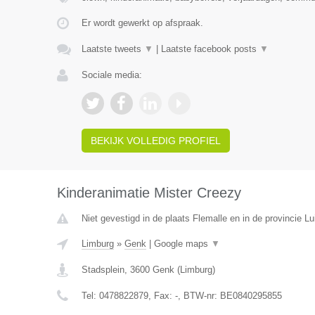
Er wordt gewerkt op afspraak.
Laatste tweets
▼
|
Laatste facebook posts
▼
Sociale media:
BEKIJK VOLLEDIG PROFIEL
Kinderanimatie Mister Creezy
Niet gevestigd in de plaats Flemalle en in de provincie Lu
Limburg
»
Genk
|
Google maps
▼
Stadsplein
,
3600
Genk
(
Limburg
)
Tel:
0478822879
, Fax:
-
, BTW-nr:
BE0840295855