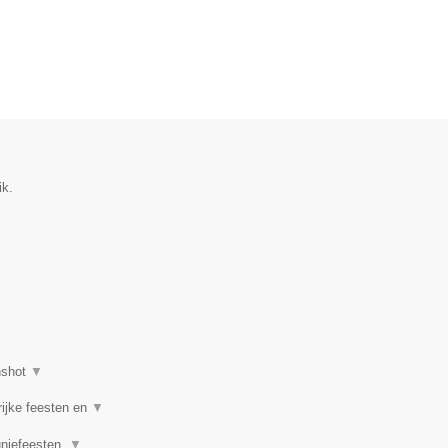
ik.
nshot
▼
rijke feesten en
▼
uniefeesten,
▼