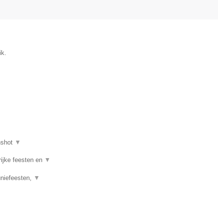
ik.
nshot
▼
rijke feesten en
▼
uniefeesten,
▼