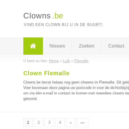
Clowns
.be
VIND EEN CLOWN BIJ U IN DE BUURT!
Nieuws
Zoeken
Contact
U bent nu hier:
Home
»
Luik
»
Flemalle
Clown Flemalle
Clowns.be bevat helaas nog geen
clowns in Flemalle
. Dit gel
Voer bovenaan deze pagina uw postcode in voor de dichtstbijzi
om via één e-mail in contact te komen met meerdere clowns tege
getoond.
1
2
3
4
»
»»