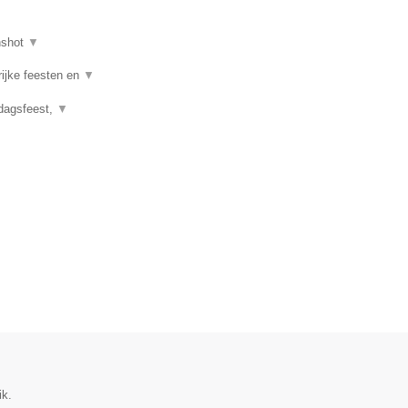
nshot
▼
rijke feesten en
▼
rdagsfeest,
▼
ik.