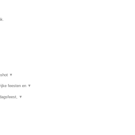
ik.
nshot
▼
rijke feesten en
▼
rdagsfeest,
▼