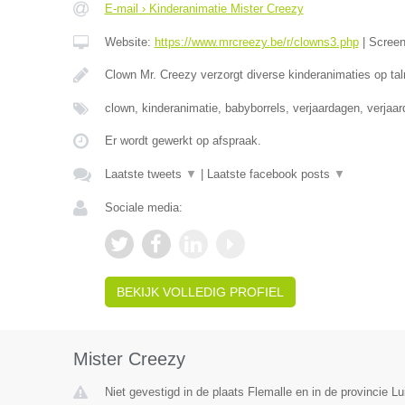
E-mail › Kinderanimatie Mister Creezy
Website:
https://www.mrcreezy.be/r/clowns3.php
|
Scree
Clown Mr. Creezy verzorgt diverse kinderanimaties op tal
clown, kinderanimatie, babyborrels, verjaardagen, verjaa
Er wordt gewerkt op afspraak.
Laatste tweets
▼
|
Laatste facebook posts
▼
Sociale media:
BEKIJK VOLLEDIG PROFIEL
Mister Creezy
Niet gevestigd in de plaats Flemalle en in de provincie Lu