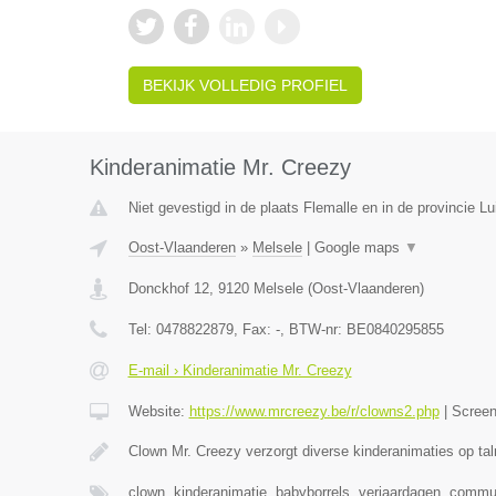
BEKIJK VOLLEDIG PROFIEL
Kinderanimatie Mr. Creezy
Niet gevestigd in de plaats Flemalle en in de provincie Lu
Oost-Vlaanderen
»
Melsele
|
Google maps
▼
Donckhof 12
,
9120
Melsele
(
Oost-Vlaanderen
)
Tel:
0478822879
, Fax:
-
, BTW-nr:
BE0840295855
E-mail › Kinderanimatie Mr. Creezy
Website:
https://www.mrcreezy.be/r/clowns2.php
|
Scree
Clown Mr. Creezy verzorgt diverse kinderanimaties op tal
clown, kinderanimatie, babyborrels, verjaardagen, comm