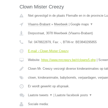
Clown Mister Creezy
Niet gevestigd in de plaats Flemalle en in de provincie Lu
Vlaams-Brabant
»
Meerbeek
|
Google maps
▼
Dorpsstraat
,
3078
Meerbeek
(
Vlaams-Brabant
)
Tel:
0478822879
, Fax:
-
, BTW-nr:
BE0840295855
E-mail › Clown Mister Creezy
Website:
https://www.mrcreezy.be/r/clowns5.php
|
Scree
Clown Mr. Creezy verzorgt diverse kinderanimaties op tal
clown, kinderanimatie, babyborrels, verjaardagen, verjaa
Er wordt gewerkt op afspraak.
Laatste tweets
▼
|
Laatste facebook posts
▼
Sociale media: