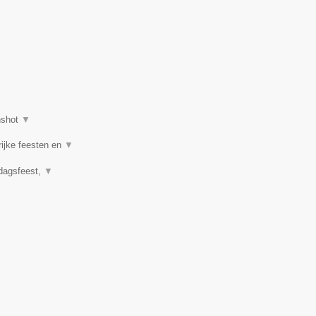
nshot
▼
rijke feesten en
▼
rdagsfeest,
▼