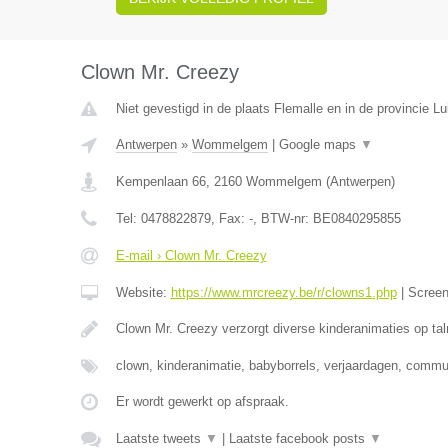
Clown Mr. Creezy
Niet gevestigd in de plaats Flemalle en in de provincie Lu
Antwerpen
»
Wommelgem
|
Google maps
▼
Kempenlaan 66
,
2160
Wommelgem
(
Antwerpen
)
Tel:
0478822879
, Fax:
-
, BTW-nr:
BE0840295855
E-mail › Clown Mr. Creezy
Website:
https://www.mrcreezy.be/r/clowns1.php
|
Scree
Clown Mr. Creezy verzorgt diverse kinderanimaties op tal
clown, kinderanimatie, babyborrels, verjaardagen, comm
Er wordt gewerkt op afspraak.
Laatste tweets
▼
|
Laatste facebook posts
▼