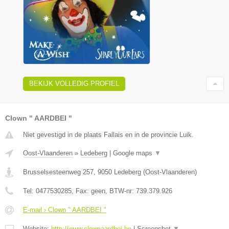
BEKIJK VOLLEDIG PROFIEL
Clown " AARDBEI "
Niet gevestigd in de plaats Fallais en in de provincie Luik.
Oost-Vlaanderen
»
Ledeberg
|
Google maps
▼
Brusselsesteenweg 257
,
9050
Ledeberg
(
Oost-Vlaanderen
)
Tel:
0477530285
, Fax:
geen
, BTW-nr:
739.379.926
E-mail › Clown " AARDBEI "
Website:
http://www.clownaardbei.be
|
Screenshot
▼