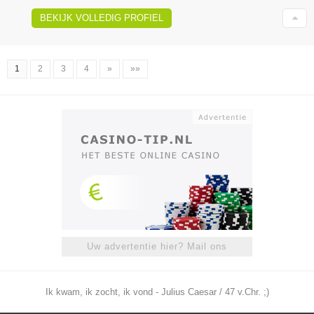
BEKIJK VOLLEDIG PROFIEL
1
2
3
4
»
»»
Uw advertentie hier? Mail ons
Ik kwam, ik zocht, ik vond - Julius Caesar / 47 v.Chr. ;)