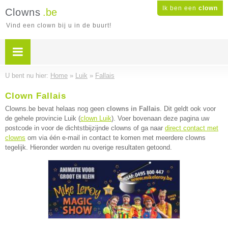
Ik ben een
clown
Clowns
.be
Vind een clown bij u in de buurt!
U bent nu hier:
Home
»
Luik
»
Fallais
Clown Fallais
Clowns.be bevat helaas nog geen
clowns in Fallais
. Dit geldt ook voor
de gehele provincie Luik (
clown Luik
). Voer bovenaan deze pagina uw
postcode in voor de dichtstbijzijnde clowns of ga naar
direct contact met
clowns
om via één e-mail in contact te komen met meerdere clowns
tegelijk. Hieronder worden nu overige resultaten getoond.