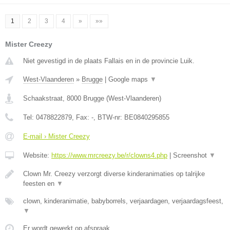
1
2
3
4
»
»»
Mister Creezy
Niet gevestigd in de plaats Fallais en in de provincie Luik.
West-Vlaanderen
»
Brugge
|
Google maps
▼
Schaakstraat
,
8000
Brugge
(
West-Vlaanderen
)
Tel:
0478822879
, Fax:
-
, BTW-nr:
BE0840295855
E-mail › Mister Creezy
Website:
https://www.mrcreezy.be/r/clowns4.php
|
Screenshot
▼
Clown Mr. Creezy verzorgt diverse kinderanimaties op talrijke
feesten en
▼
clown, kinderanimatie, babyborrels, verjaardagen, verjaardagsfeest,
▼
Er wordt gewerkt op afspraak.