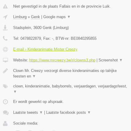
Niet gevestigd in de plaats Fallais en in de provincie Luik.
Limburg
»
Genk
|
Google maps
▼
Stadsplein
,
3600
Genk
(
Limburg
)
Tel:
0478822879
, Fax:
-
, BTW-nr:
BE0840295855
E-mail › Kinderanimatie Mister Creezy
Website:
https://www.mrcreezy.be/r/clowns3.php
|
Screenshot
▼
Clown Mr. Creezy verzorgt diverse kinderanimaties op talrijke
feesten en
▼
clown, kinderanimatie, babyborrels, verjaardagen, verjaardagsfeest,
▼
Er wordt gewerkt op afspraak.
Laatste tweets
▼
|
Laatste facebook posts
▼
Sociale media: