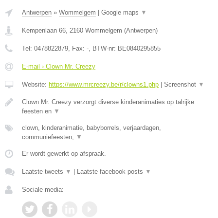
Antwerpen
»
Wommelgem
|
Google maps
▼
Kempenlaan 66
,
2160
Wommelgem
(
Antwerpen
)
Tel:
0478822879
, Fax:
-
, BTW-nr:
BE0840295855
E-mail › Clown Mr. Creezy
Website:
https://www.mrcreezy.be/r/clowns1.php
|
Screenshot
▼
Clown Mr. Creezy verzorgt diverse kinderanimaties op talrijke
feesten en
▼
clown, kinderanimatie, babyborrels, verjaardagen,
communiefeesten,
▼
Er wordt gewerkt op afspraak.
Laatste tweets
▼
|
Laatste facebook posts
▼
Sociale media: