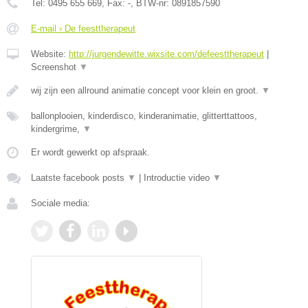
Tel:
0495 655 669
, Fax:
-
, BTW-nr:
0891857590
E-mail › De feesttherapeut
Website:
http://jurgendewitte.wixsite.com/defeesttherapeut
|
Screenshot
▼
wij zijn een allround animatie concept voor klein en groot.
▼
ballonplooien, kinderdisco, kinderanimatie, glitterttattoos,
kindergrime,
▼
Er wordt gewerkt op afspraak.
Laatste facebook posts
▼
|
Introductie video
▼
Sociale media: