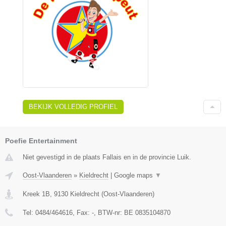
BEKIJK VOLLEDIG PROFIEL
Poefie Entertainment
Niet gevestigd in de plaats Fallais en in de provincie Luik.
Oost-Vlaanderen
»
Kieldrecht
|
Google maps
▼
Kreek 1B
,
9130
Kieldrecht
(
Oost-Vlaanderen
)
Tel:
0484/464616
, Fax:
-
, BTW-nr:
BE 0835104870