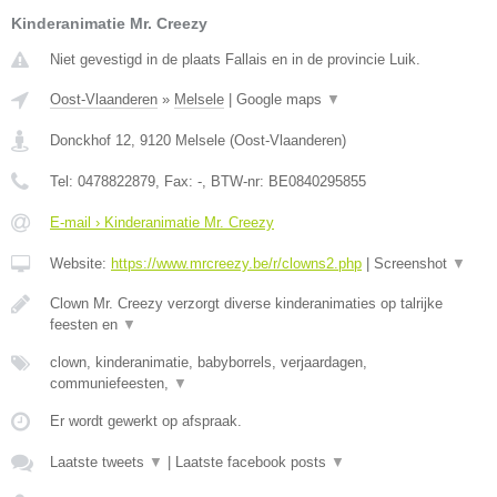
Kinderanimatie Mr. Creezy
Niet gevestigd in de plaats Fallais en in de provincie Luik.
Oost-Vlaanderen
»
Melsele
|
Google maps
▼
Donckhof 12
,
9120
Melsele
(
Oost-Vlaanderen
)
Tel:
0478822879
, Fax:
-
, BTW-nr:
BE0840295855
E-mail › Kinderanimatie Mr. Creezy
Website:
https://www.mrcreezy.be/r/clowns2.php
|
Screenshot
▼
Clown Mr. Creezy verzorgt diverse kinderanimaties op talrijke
feesten en
▼
clown, kinderanimatie, babyborrels, verjaardagen,
communiefeesten,
▼
Er wordt gewerkt op afspraak.
Laatste tweets
▼
|
Laatste facebook posts
▼