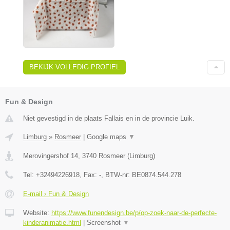
BEKIJK VOLLEDIG PROFIEL
Fun & Design
Niet gevestigd in de plaats Fallais en in de provincie Luik.
Limburg
»
Rosmeer
|
Google maps
▼
Merovingershof 14
,
3740
Rosmeer
(
Limburg
)
Tel:
+32494226918
, Fax:
-
, BTW-nr:
BE0874.544.278
E-mail › Fun & Design
Website:
https://www.funendesign.be/p/op-zoek-naar-de-perfecte-
kinderanimatie.html
|
Screenshot
▼