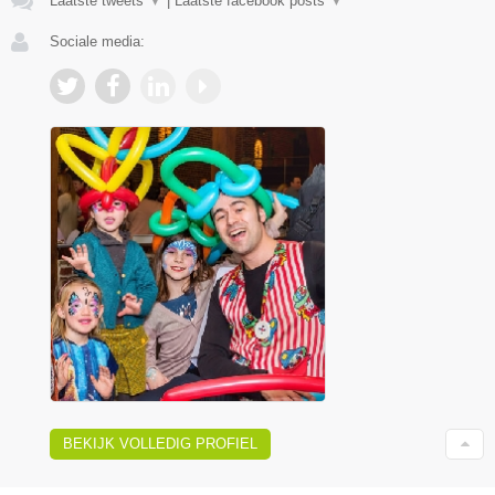
Laatste tweets
▼
|
Laatste facebook posts
▼
Sociale media:
BEKIJK VOLLEDIG PROFIEL