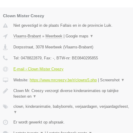
Clown Mister Creezy
Niet gevestigd in de plaats Fallais en in de provincie Luik.
Vlaams-Brabant
»
Meerbeek
|
Google maps
▼
Dorpsstraat
,
3078
Meerbeek
(
Vlaams-Brabant
)
Tel:
0478822879
, Fax:
-
, BTW-nr:
BE0840295855
E-mail › Clown Mister Creezy
Website:
https://www.mrcreezy.be/r/clowns5.php
|
Screenshot
▼
Clown Mr. Creezy verzorgt diverse kinderanimaties op talrijke
feesten en
▼
clown, kinderanimatie, babyborrels, verjaardagen, verjaardagsfeest,
▼
Er wordt gewerkt op afspraak.