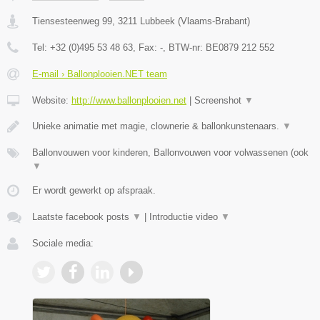
Tiensesteenweg 99
,
3211
Lubbeek
(
Vlaams-Brabant
)
Tel:
+32 (0)495 53 48 63
, Fax:
-
, BTW-nr:
BE0879 212 552
E-mail › Ballonplooien.NET team
Website:
http://www.ballonplooien.net
|
Screenshot
▼
Unieke animatie met magie, clownerie & ballonkunstenaars.
▼
Ballonvouwen voor kinderen, Ballonvouwen voor volwassenen (ook
▼
Er wordt gewerkt op afspraak.
Laatste facebook posts
▼
|
Introductie video
▼
Sociale media: