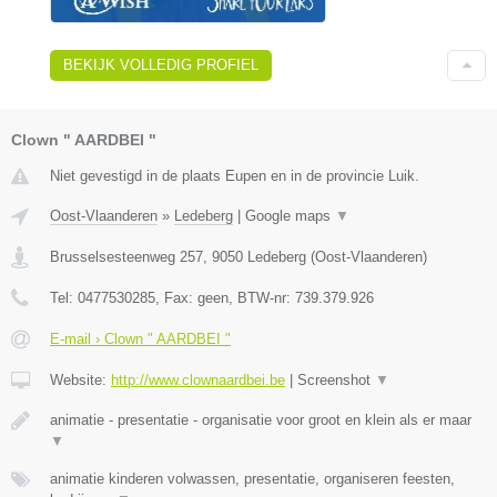
BEKIJK VOLLEDIG PROFIEL
Clown " AARDBEI "
Niet gevestigd in de plaats Eupen en in de provincie Luik.
Oost-Vlaanderen
»
Ledeberg
|
Google maps
▼
Brusselsesteenweg 257
,
9050
Ledeberg
(
Oost-Vlaanderen
)
Tel:
0477530285
, Fax:
geen
, BTW-nr:
739.379.926
E-mail › Clown " AARDBEI "
Website:
http://www.clownaardbei.be
|
Screenshot
▼
animatie - presentatie - organisatie voor groot en klein als er maar
▼
animatie kinderen volwassen, presentatie, organiseren feesten,