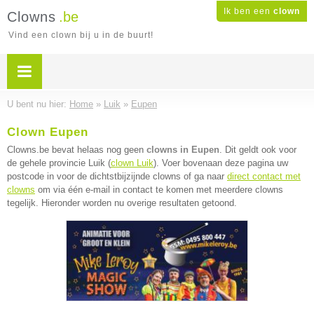
Ik ben een
clown
Clowns
.be
Vind een clown bij u in de buurt!
U bent nu hier:
Home
»
Luik
»
Eupen
Clown Eupen
Clowns.be bevat helaas nog geen
clowns in Eupen
. Dit geldt ook voor
de gehele provincie Luik (
clown Luik
). Voer bovenaan deze pagina uw
postcode in voor de dichtstbijzijnde clowns of ga naar
direct contact met
clowns
om via één e-mail in contact te komen met meerdere clowns
tegelijk. Hieronder worden nu overige resultaten getoond.