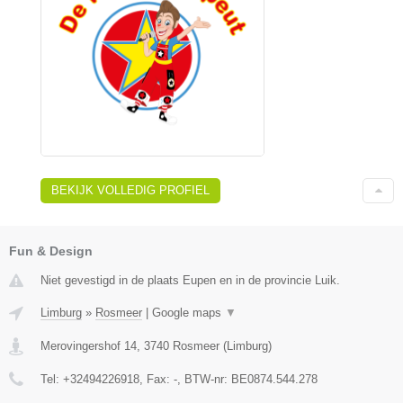
BEKIJK VOLLEDIG PROFIEL
Fun & Design
Niet gevestigd in de plaats Eupen en in de provincie Luik.
Limburg
»
Rosmeer
|
Google maps
▼
Merovingershof 14
,
3740
Rosmeer
(
Limburg
)
Tel:
+32494226918
, Fax:
-
, BTW-nr:
BE0874.544.278