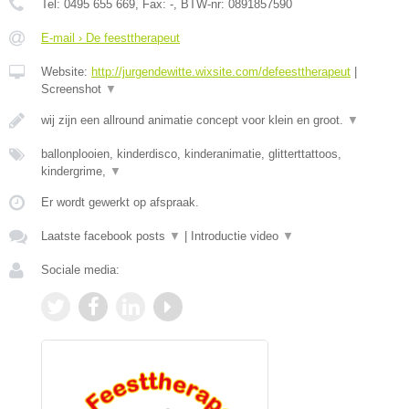
Tel:
0495 655 669
, Fax:
-
, BTW-nr:
0891857590
E-mail › De feesttherapeut
Website:
http://jurgendewitte.wixsite.com/defeesttherapeut
|
Screenshot
▼
wij zijn een allround animatie concept voor klein en groot.
▼
ballonplooien, kinderdisco, kinderanimatie, glitterttattoos,
kindergrime,
▼
Er wordt gewerkt op afspraak.
Laatste facebook posts
▼
|
Introductie video
▼
Sociale media: