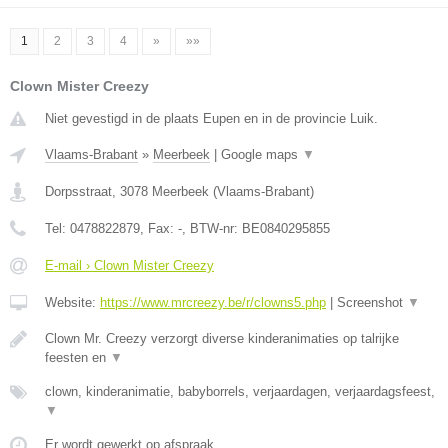
1
2
3
4
»
»»
Clown Mister Creezy
Niet gevestigd in de plaats Eupen en in de provincie Luik.
Vlaams-Brabant
»
Meerbeek
|
Google maps
▼
Dorpsstraat
,
3078
Meerbeek
(
Vlaams-Brabant
)
Tel:
0478822879
, Fax:
-
, BTW-nr:
BE0840295855
E-mail › Clown Mister Creezy
Website:
https://www.mrcreezy.be/r/clowns5.php
|
Screenshot
▼
Clown Mr. Creezy verzorgt diverse kinderanimaties op talrijke
feesten en
▼
clown, kinderanimatie, babyborrels, verjaardagen, verjaardagsfeest,
▼
Er wordt gewerkt op afspraak.