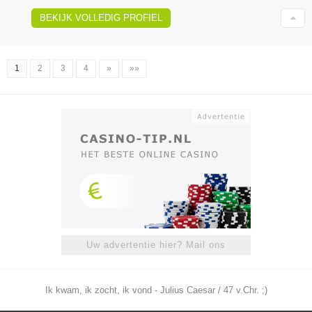
BEKIJK VOLLEDIG PROFIEL
1
2
3
4
»
»»
Uw advertentie hier? Mail ons
Ik kwam, ik zocht, ik vond - Julius Caesar / 47 v.Chr. ;)