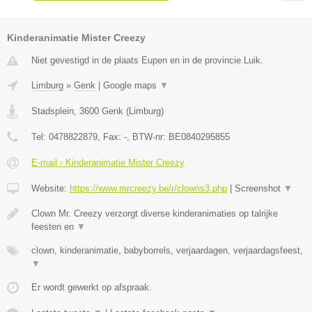
Kinderanimatie Mister Creezy
Niet gevestigd in de plaats Eupen en in de provincie Luik.
Limburg
»
Genk
|
Google maps
▼
Stadsplein
,
3600
Genk
(
Limburg
)
Tel:
0478822879
, Fax:
-
, BTW-nr:
BE0840295855
E-mail › Kinderanimatie Mister Creezy
Website:
https://www.mrcreezy.be/r/clowns3.php
|
Screenshot
▼
Clown Mr. Creezy verzorgt diverse kinderanimaties op talrijke
feesten en
▼
clown, kinderanimatie, babyborrels, verjaardagen, verjaardagsfeest,
▼
Er wordt gewerkt op afspraak.