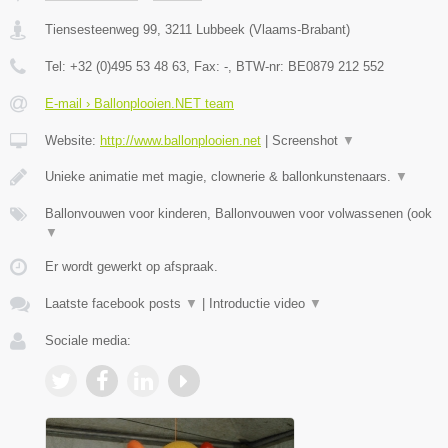
Tiensesteenweg 99
,
3211
Lubbeek
(
Vlaams-Brabant
)
Tel:
+32 (0)495 53 48 63
, Fax:
-
, BTW-nr:
BE0879 212 552
E-mail › Ballonplooien.NET team
Website:
http://www.ballonplooien.net
|
Screenshot
▼
Unieke animatie met magie, clownerie & ballonkunstenaars.
▼
Ballonvouwen voor kinderen, Ballonvouwen voor volwassenen (ook
▼
Er wordt gewerkt op afspraak.
Laatste facebook posts
▼
|
Introductie video
▼
Sociale media: