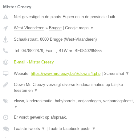
Mister Creezy
Niet gevestigd in de plaats Eupen en in de provincie Luik.
West-Vlaanderen
»
Brugge
|
Google maps
▼
Schaakstraat
,
8000
Brugge
(
West-Vlaanderen
)
Tel:
0478822879
, Fax:
-
, BTW-nr:
BE0840295855
E-mail › Mister Creezy
Website:
https://www.mrcreezy.be/r/clowns4.php
|
Screenshot
▼
Clown Mr. Creezy verzorgt diverse kinderanimaties op talrijke
feesten en
▼
clown, kinderanimatie, babyborrels, verjaardagen, verjaardagsfeest,
▼
Er wordt gewerkt op afspraak.
Laatste tweets
▼
|
Laatste facebook posts
▼