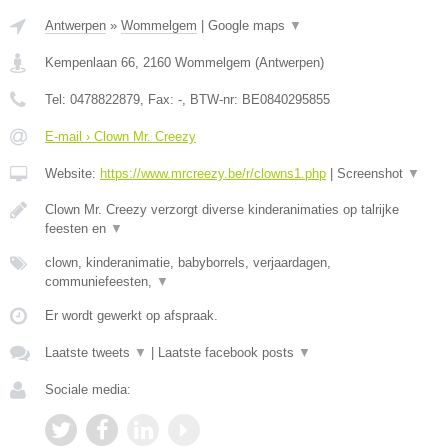
Antwerpen
»
Wommelgem
|
Google maps
▼
Kempenlaan 66
,
2160
Wommelgem
(
Antwerpen
)
Tel:
0478822879
, Fax:
-
, BTW-nr:
BE0840295855
E-mail › Clown Mr. Creezy
Website:
https://www.mrcreezy.be/r/clowns1.php
|
Screenshot
▼
Clown Mr. Creezy verzorgt diverse kinderanimaties op talrijke
feesten en
▼
clown, kinderanimatie, babyborrels, verjaardagen,
communiefeesten,
▼
Er wordt gewerkt op afspraak.
Laatste tweets
▼
|
Laatste facebook posts
▼
Sociale media: