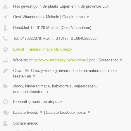
Niet gevestigd in de plaats Eupen en in de provincie Luik.
Oost-Vlaanderen
»
Melsele
|
Google maps
▼
Donckhof 12
,
9120
Melsele
(
Oost-Vlaanderen
)
Tel:
0478822879
, Fax:
-
, BTW-nr:
BE0840295855
E-mail › Kinderanimatie Mr. Creezy
Website:
https://www.mrcreezy.be/r/clowns2.php
|
Screenshot
▼
Clown Mr. Creezy verzorgt diverse kinderanimaties op talrijke
feesten en
▼
clown, kinderanimatie, babyborrels, verjaardagen,
communiefeesten,
▼
Er wordt gewerkt op afspraak.
Laatste tweets
▼
|
Laatste facebook posts
▼
Sociale media: