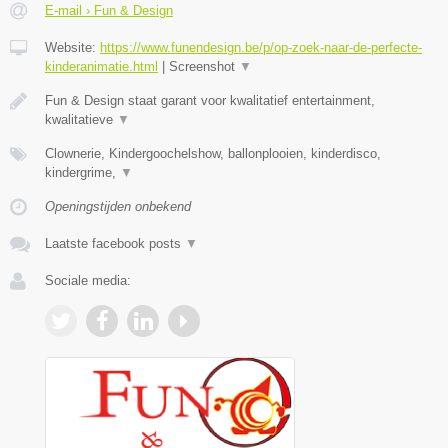
E-mail › Fun & Design
Website:
https://www.funendesign.be/p/op-zoek-naar-de-perfecte-
kinderanimatie.html
|
Screenshot
▼
Fun & Design staat garant voor kwalitatief entertainment,
kwalitatieve
▼
Clownerie, Kindergoochelshow, ballonplooien, kinderdisco,
kindergrime,
▼
Openingstijden onbekend
Laatste facebook posts
▼
Sociale media: