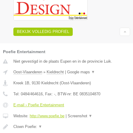
BEKIJK VOLLEDIG PROFIEL
Poefie Entertainment
Niet gevestigd in de plaats Eupen en in de provincie Luik.
Oost-Vlaanderen
»
Kieldrecht
|
Google maps
▼
Kreek 1B
,
9130
Kieldrecht
(
Oost-Vlaanderen
)
Tel:
0484/464616
, Fax:
-
, BTW-nr:
BE 0835104870
E-mail › Poefie Entertainment
Website:
http://www.poefie.be
|
Screenshot
▼
Clown Poefie:
▼