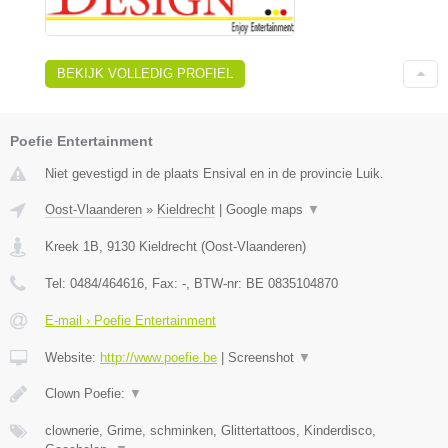
BEKIJK VOLLEDIG PROFIEL
Poefie Entertainment
Niet gevestigd in de plaats Ensival en in de provincie Luik.
Oost-Vlaanderen
»
Kieldrecht
|
Google maps
▼
Kreek 1B
,
9130
Kieldrecht
(
Oost-Vlaanderen
)
Tel:
0484/464616
, Fax:
-
, BTW-nr:
BE 0835104870
E-mail › Poefie Entertainment
Website:
http://www.poefie.be
|
Screenshot
▼
Clown Poefie:
▼
clownerie, Grime, schminken, Glittertattoos, Kinderdisco,