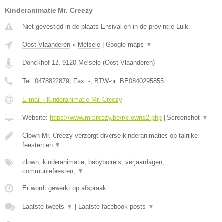
Kinderanimatie Mr. Creezy
Niet gevestigd in de plaats Ensival en in de provincie Luik.
Oost-Vlaanderen
»
Melsele
|
Google maps
▼
Donckhof 12
,
9120
Melsele
(
Oost-Vlaanderen
)
Tel:
0478822879
, Fax:
-
, BTW-nr:
BE0840295855
E-mail › Kinderanimatie Mr. Creezy
Website:
https://www.mrcreezy.be/r/clowns2.php
|
Screenshot
▼
Clown Mr. Creezy verzorgt diverse kinderanimaties op talrijke
feesten en
▼
clown, kinderanimatie, babyborrels, verjaardagen,
communiefeesten,
▼
Er wordt gewerkt op afspraak.
Laatste tweets
▼
|
Laatste facebook posts
▼