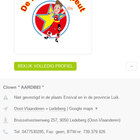
BEKIJK VOLLEDIG PROFIEL
Clown " AARDBEI "
Niet gevestigd in de plaats Ensival en in de provincie Luik.
Oost-Vlaanderen
»
Ledeberg
|
Google maps
▼
Brusselsesteenweg 257
,
9050
Ledeberg
(
Oost-Vlaanderen
)
Tel:
0477530285
, Fax:
geen
, BTW-nr:
739.379.926