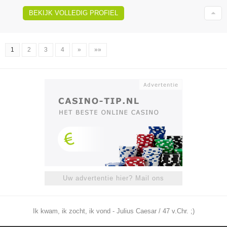
BEKIJK VOLLEDIG PROFIEL
1
2
3
4
»
»»
Uw advertentie hier? Mail ons
Ik kwam, ik zocht, ik vond - Julius Caesar / 47 v.Chr. ;)