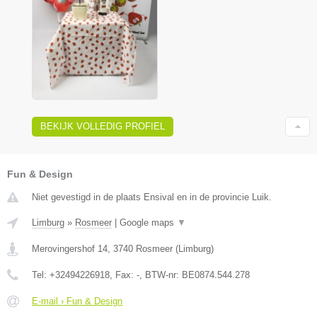
BEKIJK VOLLEDIG PROFIEL
Fun & Design
Niet gevestigd in de plaats Ensival en in de provincie Luik.
Limburg
»
Rosmeer
|
Google maps
▼
Merovingershof 14
,
3740
Rosmeer
(
Limburg
)
Tel:
+32494226918
, Fax:
-
, BTW-nr:
BE0874.544.278
E-mail › Fun & Design