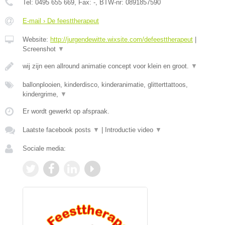
Tel:
0495 655 669
, Fax:
-
, BTW-nr:
0891857590
E-mail › De feesttherapeut
Website:
http://jurgendewitte.wixsite.com/defeesttherapeut
|
Screenshot
▼
wij zijn een allround animatie concept voor klein en groot.
▼
ballonplooien, kinderdisco, kinderanimatie, glitterttattoos,
kindergrime,
▼
Er wordt gewerkt op afspraak.
Laatste facebook posts
▼
|
Introductie video
▼
Sociale media: