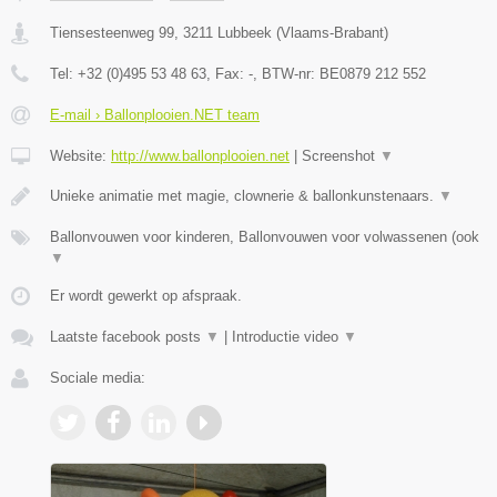
Tiensesteenweg 99
,
3211
Lubbeek
(
Vlaams-Brabant
)
Tel:
+32 (0)495 53 48 63
, Fax:
-
, BTW-nr:
BE0879 212 552
E-mail › Ballonplooien.NET team
Website:
http://www.ballonplooien.net
|
Screenshot
▼
Unieke animatie met magie, clownerie & ballonkunstenaars.
▼
Ballonvouwen voor kinderen, Ballonvouwen voor volwassenen (ook
▼
Er wordt gewerkt op afspraak.
Laatste facebook posts
▼
|
Introductie video
▼
Sociale media: