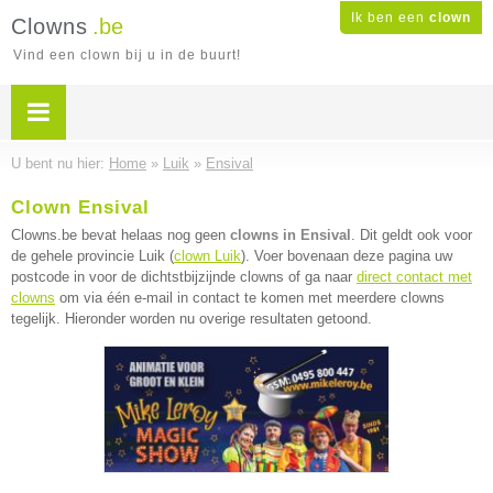
Ik ben een
clown
Clowns
.be
Vind een clown bij u in de buurt!
U bent nu hier:
Home
»
Luik
»
Ensival
Clown Ensival
Clowns.be bevat helaas nog geen
clowns in Ensival
. Dit geldt ook voor
de gehele provincie Luik (
clown Luik
). Voer bovenaan deze pagina uw
postcode in voor de dichtstbijzijnde clowns of ga naar
direct contact met
clowns
om via één e-mail in contact te komen met meerdere clowns
tegelijk. Hieronder worden nu overige resultaten getoond.