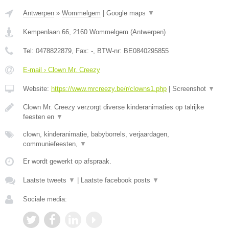
Antwerpen
»
Wommelgem
|
Google maps
▼
Kempenlaan 66
,
2160
Wommelgem
(
Antwerpen
)
Tel:
0478822879
, Fax:
-
, BTW-nr:
BE0840295855
E-mail › Clown Mr. Creezy
Website:
https://www.mrcreezy.be/r/clowns1.php
|
Screenshot
▼
Clown Mr. Creezy verzorgt diverse kinderanimaties op talrijke
feesten en
▼
clown, kinderanimatie, babyborrels, verjaardagen,
communiefeesten,
▼
Er wordt gewerkt op afspraak.
Laatste tweets
▼
|
Laatste facebook posts
▼
Sociale media: