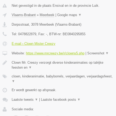
Niet gevestigd in de plaats Ensival en in de provincie Luik.
Vlaams-Brabant
»
Meerbeek
|
Google maps
▼
Dorpsstraat
,
3078
Meerbeek
(
Vlaams-Brabant
)
Tel:
0478822879
, Fax:
-
, BTW-nr:
BE0840295855
E-mail › Clown Mister Creezy
Website:
https://www.mrcreezy.be/r/clowns5.php
|
Screenshot
▼
Clown Mr. Creezy verzorgt diverse kinderanimaties op talrijke
feesten en
▼
clown, kinderanimatie, babyborrels, verjaardagen, verjaardagsfeest,
▼
Er wordt gewerkt op afspraak.
Laatste tweets
▼
|
Laatste facebook posts
▼
Sociale media: