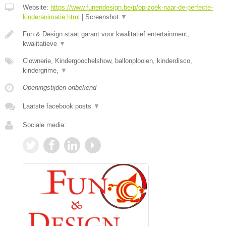
Website:
https://www.funendesign.be/p/op-zoek-naar-de-perfecte-
kinderanimatie.html
|
Screenshot
▼
Fun & Design staat garant voor kwalitatief entertainment,
kwalitatieve
▼
Clownerie, Kindergoochelshow, ballonplooien, kinderdisco,
kindergrime,
▼
Openingstijden onbekend
Laatste facebook posts
▼
Sociale media: