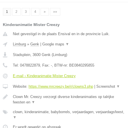
1
2
3
4
»
»»
Kinderanimatie Mister Creezy
Niet gevestigd in de plaats Ensival en in de provincie Luik.
Limburg
»
Genk
|
Google maps
▼
Stadsplein
,
3600
Genk
(
Limburg
)
Tel:
0478822879
, Fax:
-
, BTW-nr:
BE0840295855
E-mail › Kinderanimatie Mister Creezy
Website:
https://www.mrcreezy.be/r/clowns3.php
|
Screenshot
▼
Clown Mr. Creezy verzorgt diverse kinderanimaties op talrijke
feesten en
▼
clown, kinderanimatie, babyborrels, verjaardagen, verjaardagsfeest,
▼
Er wordt gewerkt op afspraak.