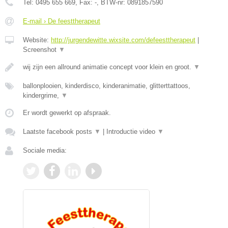
Tel:
0495 655 669
, Fax:
-
, BTW-nr:
0891857590
E-mail › De feesttherapeut
Website:
http://jurgendewitte.wixsite.com/defeesttherapeut
|
Screenshot
▼
wij zijn een allround animatie concept voor klein en groot.
▼
ballonplooien, kinderdisco, kinderanimatie, glitterttattoos,
kindergrime,
▼
Er wordt gewerkt op afspraak.
Laatste facebook posts
▼
|
Introductie video
▼
Sociale media: