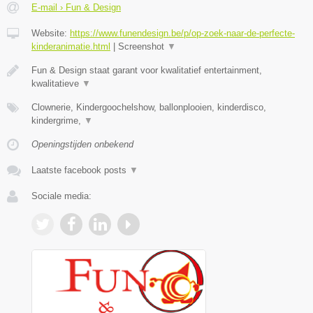
E-mail › Fun & Design
Website:
https://www.funendesign.be/p/op-zoek-naar-de-perfecte-
kinderanimatie.html
|
Screenshot
▼
Fun & Design staat garant voor kwalitatief entertainment,
kwalitatieve
▼
Clownerie, Kindergoochelshow, ballonplooien, kinderdisco,
kindergrime,
▼
Openingstijden onbekend
Laatste facebook posts
▼
Sociale media: