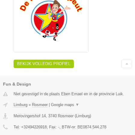
BEKIJK VOLLEDIG PROFIEL
Fun & Design
Niet gevestigd in de plaats Eben Emael en in de provincie Luik.
Limburg
»
Rosmeer
|
Google maps
▼
Merovingershof 14
,
3740
Rosmeer
(
Limburg
)
Tel:
+32494226918
, Fax:
-
, BTW-nr:
BE0874.544.278