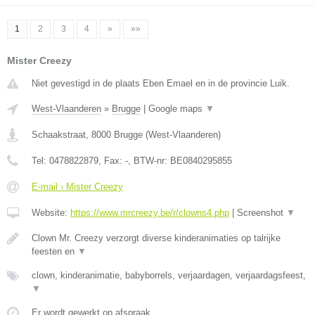
1
2
3
4
»
»»
Mister Creezy
Niet gevestigd in de plaats Eben Emael en in de provincie Luik.
West-Vlaanderen
»
Brugge
|
Google maps
▼
Schaakstraat
,
8000
Brugge
(
West-Vlaanderen
)
Tel:
0478822879
, Fax:
-
, BTW-nr:
BE0840295855
E-mail › Mister Creezy
Website:
https://www.mrcreezy.be/r/clowns4.php
|
Screenshot
▼
Clown Mr. Creezy verzorgt diverse kinderanimaties op talrijke
feesten en
▼
clown, kinderanimatie, babyborrels, verjaardagen, verjaardagsfeest,
▼
Er wordt gewerkt op afspraak.