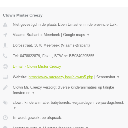
Clown Mister Creezy
Niet gevestigd in de plaats Eben Emael en in de provincie Luik.
Vlaams-Brabant
»
Meerbeek
|
Google maps
▼
Dorpsstraat
,
3078
Meerbeek
(
Vlaams-Brabant
)
Tel:
0478822879
, Fax:
-
, BTW-nr:
BE0840295855
E-mail › Clown Mister Creezy
Website:
https://www.mrcreezy.be/r/clowns5.php
|
Screenshot
▼
Clown Mr. Creezy verzorgt diverse kinderanimaties op talrijke
feesten en
▼
clown, kinderanimatie, babyborrels, verjaardagen, verjaardagsfeest,
▼
Er wordt gewerkt op afspraak.