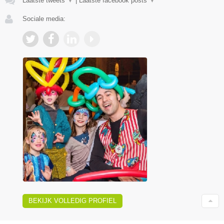
Laatste tweets
▼
|
Laatste facebook posts
▼
Sociale media:
BEKIJK VOLLEDIG PROFIEL