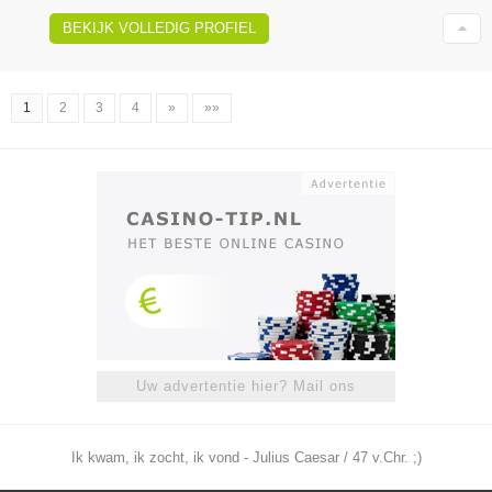
BEKIJK VOLLEDIG PROFIEL
1
2
3
4
»
»»
Uw advertentie hier? Mail ons
Ik kwam, ik zocht, ik vond - Julius Caesar / 47 v.Chr. ;)