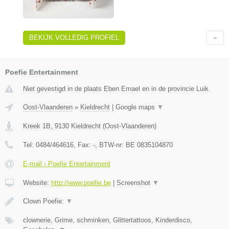
BEKIJK VOLLEDIG PROFIEL
Poefie Entertainment
Niet gevestigd in de plaats Eben Emael en in de provincie Luik.
Oost-Vlaanderen
»
Kieldrecht
|
Google maps
▼
Kreek 1B
,
9130
Kieldrecht
(
Oost-Vlaanderen
)
Tel:
0484/464616
, Fax:
-
, BTW-nr:
BE 0835104870
E-mail › Poefie Entertainment
Website:
http://www.poefie.be
|
Screenshot
▼
Clown Poefie:
▼
clownerie, Grime, schminken, Glittertattoos, Kinderdisco,