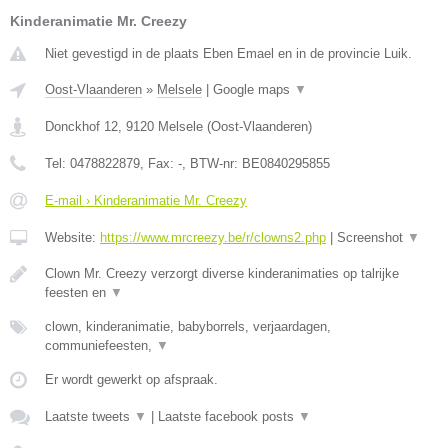
Kinderanimatie Mr. Creezy
Niet gevestigd in de plaats Eben Emael en in de provincie Luik.
Oost-Vlaanderen
»
Melsele
|
Google maps
▼
Donckhof 12
,
9120
Melsele
(
Oost-Vlaanderen
)
Tel:
0478822879
, Fax:
-
, BTW-nr:
BE0840295855
E-mail › Kinderanimatie Mr. Creezy
Website:
https://www.mrcreezy.be/r/clowns2.php
|
Screenshot
▼
Clown Mr. Creezy verzorgt diverse kinderanimaties op talrijke
feesten en
▼
clown, kinderanimatie, babyborrels, verjaardagen,
communiefeesten,
▼
Er wordt gewerkt op afspraak.
Laatste tweets
▼
|
Laatste facebook posts
▼