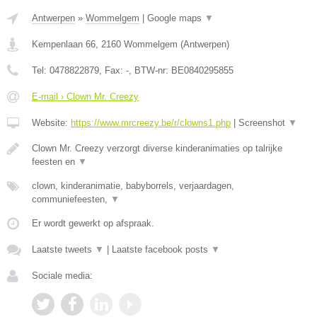
Antwerpen
»
Wommelgem
|
Google maps
▼
Kempenlaan 66
,
2160
Wommelgem
(
Antwerpen
)
Tel:
0478822879
, Fax:
-
, BTW-nr:
BE0840295855
E-mail › Clown Mr. Creezy
Website:
https://www.mrcreezy.be/r/clowns1.php
|
Screenshot
▼
Clown Mr. Creezy verzorgt diverse kinderanimaties op talrijke
feesten en
▼
clown, kinderanimatie, babyborrels, verjaardagen,
communiefeesten,
▼
Er wordt gewerkt op afspraak.
Laatste tweets
▼
|
Laatste facebook posts
▼
Sociale media: