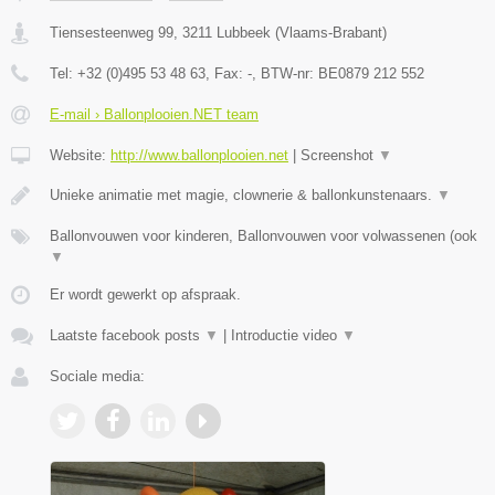
Tiensesteenweg 99
,
3211
Lubbeek
(
Vlaams-Brabant
)
Tel:
+32 (0)495 53 48 63
, Fax:
-
, BTW-nr:
BE0879 212 552
E-mail › Ballonplooien.NET team
Website:
http://www.ballonplooien.net
|
Screenshot
▼
Unieke animatie met magie, clownerie & ballonkunstenaars.
▼
Ballonvouwen voor kinderen, Ballonvouwen voor volwassenen (ook
▼
Er wordt gewerkt op afspraak.
Laatste facebook posts
▼
|
Introductie video
▼
Sociale media: