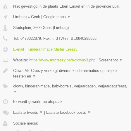
Niet gevestigd in de plaats Eben Emael en in de provincie Luik.
Limburg
»
Genk
|
Google maps
▼
Stadsplein
,
3600
Genk
(
Limburg
)
Tel:
0478822879
, Fax:
-
, BTW-nr:
BE0840295855
E-mail › Kinderanimatie Mister Creezy
Website:
https://www.mrcreezy.be/r/clowns3.php
|
Screenshot
▼
Clown Mr. Creezy verzorgt diverse kinderanimaties op talrijke
feesten en
▼
clown, kinderanimatie, babyborrels, verjaardagen, verjaardagsfeest,
▼
Er wordt gewerkt op afspraak.
Laatste tweets
▼
|
Laatste facebook posts
▼
Sociale media: