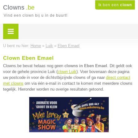
Ik ben een
clown
Clowns
.be
Vind een clown bij u in de buurt!
U bent nu hier:
Home
»
Luik
»
Eben Emael
Clown Eben Emael
Clowns.be bevat helaas nog geen
clowns in Eben Emael
. Dit geldt ook
voor de gehele provincie Luik (
clown Luik
). Voer bovenaan deze pagina
uw postcode in voor de dichtstbijzijnde clowns of ga naar
direct contact
met clowns
om via één e-mail in contact te komen met meerdere clowns
tegelijk. Hieronder worden nu overige resultaten getoond.