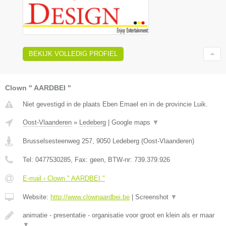
BEKIJK VOLLEDIG PROFIEL
Clown " AARDBEI "
Niet gevestigd in de plaats Eben Emael en in de provincie Luik.
Oost-Vlaanderen
»
Ledeberg
|
Google maps
▼
Brusselsesteenweg 257
,
9050
Ledeberg
(
Oost-Vlaanderen
)
Tel:
0477530285
, Fax:
geen
, BTW-nr:
739.379.926
E-mail › Clown " AARDBEI "
Website:
http://www.clownaardbei.be
|
Screenshot
▼
animatie - presentatie - organisatie voor groot en klein als er maar
▼