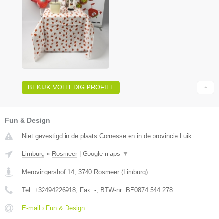
BEKIJK VOLLEDIG PROFIEL
Fun & Design
Niet gevestigd in de plaats Cornesse en in de provincie Luik.
Limburg
»
Rosmeer
|
Google maps
▼
Merovingershof 14
,
3740
Rosmeer
(
Limburg
)
Tel:
+32494226918
, Fax:
-
, BTW-nr:
BE0874.544.278
E-mail › Fun & Design