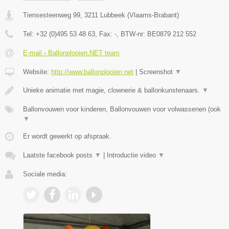
Tiensesteenweg 99
,
3211
Lubbeek
(
Vlaams-Brabant
)
Tel:
+32 (0)495 53 48 63
, Fax:
-
, BTW-nr:
BE0879 212 552
E-mail › Ballonplooien.NET team
Website:
http://www.ballonplooien.net
|
Screenshot
▼
Unieke animatie met magie, clownerie & ballonkunstenaars.
▼
Ballonvouwen voor kinderen, Ballonvouwen voor volwassenen (ook
▼
Er wordt gewerkt op afspraak.
Laatste facebook posts
▼
|
Introductie video
▼
Sociale media: