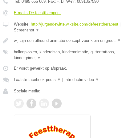
Tel:
0495 655 669
, Fax:
-
, BTW-nr:
0891857590
E-mail › De feesttherapeut
Website:
http://jurgendewitte.wixsite.com/defeesttherapeut
|
Screenshot
▼
wij zijn een allround animatie concept voor klein en groot.
▼
ballonplooien, kinderdisco, kinderanimatie, glitterttattoos,
kindergrime,
▼
Er wordt gewerkt op afspraak.
Laatste facebook posts
▼
|
Introductie video
▼
Sociale media: