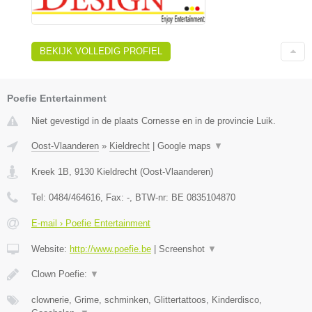
BEKIJK VOLLEDIG PROFIEL
Poefie Entertainment
Niet gevestigd in de plaats Cornesse en in de provincie Luik.
Oost-Vlaanderen
»
Kieldrecht
|
Google maps
▼
Kreek 1B
,
9130
Kieldrecht
(
Oost-Vlaanderen
)
Tel:
0484/464616
, Fax:
-
, BTW-nr:
BE 0835104870
E-mail › Poefie Entertainment
Website:
http://www.poefie.be
|
Screenshot
▼
Clown Poefie:
▼
clownerie, Grime, schminken, Glittertattoos, Kinderdisco,