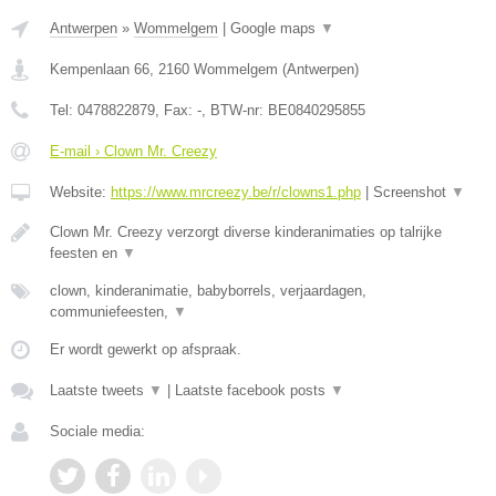
Antwerpen
»
Wommelgem
|
Google maps
▼
Kempenlaan 66
,
2160
Wommelgem
(
Antwerpen
)
Tel:
0478822879
, Fax:
-
, BTW-nr:
BE0840295855
E-mail › Clown Mr. Creezy
Website:
https://www.mrcreezy.be/r/clowns1.php
|
Screenshot
▼
Clown Mr. Creezy verzorgt diverse kinderanimaties op talrijke
feesten en
▼
clown, kinderanimatie, babyborrels, verjaardagen,
communiefeesten,
▼
Er wordt gewerkt op afspraak.
Laatste tweets
▼
|
Laatste facebook posts
▼
Sociale media: