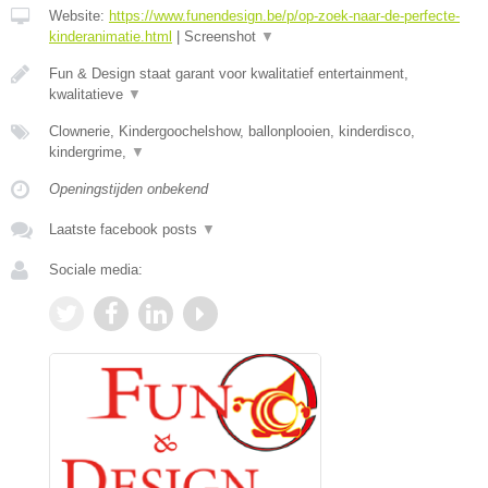
Website:
https://www.funendesign.be/p/op-zoek-naar-de-perfecte-
kinderanimatie.html
|
Screenshot
▼
Fun & Design staat garant voor kwalitatief entertainment,
kwalitatieve
▼
Clownerie, Kindergoochelshow, ballonplooien, kinderdisco,
kindergrime,
▼
Openingstijden onbekend
Laatste facebook posts
▼
Sociale media: