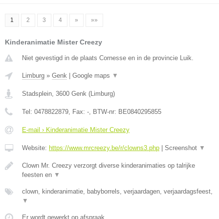
1
2
3
4
»
»»
Kinderanimatie Mister Creezy
Niet gevestigd in de plaats Cornesse en in de provincie Luik.
Limburg
»
Genk
|
Google maps
▼
Stadsplein
,
3600
Genk
(
Limburg
)
Tel:
0478822879
, Fax:
-
, BTW-nr:
BE0840295855
E-mail › Kinderanimatie Mister Creezy
Website:
https://www.mrcreezy.be/r/clowns3.php
|
Screenshot
▼
Clown Mr. Creezy verzorgt diverse kinderanimaties op talrijke
feesten en
▼
clown, kinderanimatie, babyborrels, verjaardagen, verjaardagsfeest,
▼
Er wordt gewerkt op afspraak.