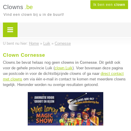
Ik ben een
clown
Clowns
.be
Vind een clown bij u in de buurt!
U bent nu hier:
Home
»
Luik
»
Cornesse
Clown Cornesse
Clowns.be bevat helaas nog geen
clowns in Cornesse
. Dit geldt ook
voor de gehele provincie Luik (
clown Luik
). Voer bovenaan deze pagina
uw postcode in voor de dichtstbijzijnde clowns of ga naar
direct contact
met clowns
om via één e-mail in contact te komen met meerdere clowns
tegelijk. Hieronder worden nu overige resultaten getoond.