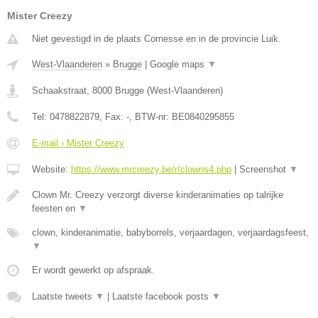
Mister Creezy
Niet gevestigd in de plaats Cornesse en in de provincie Luik.
West-Vlaanderen
»
Brugge
|
Google maps
▼
Schaakstraat
,
8000
Brugge
(
West-Vlaanderen
)
Tel:
0478822879
, Fax:
-
, BTW-nr:
BE0840295855
E-mail › Mister Creezy
Website:
https://www.mrcreezy.be/r/clowns4.php
|
Screenshot
▼
Clown Mr. Creezy verzorgt diverse kinderanimaties op talrijke
feesten en
▼
clown, kinderanimatie, babyborrels, verjaardagen, verjaardagsfeest,
▼
Er wordt gewerkt op afspraak.
Laatste tweets
▼
|
Laatste facebook posts
▼