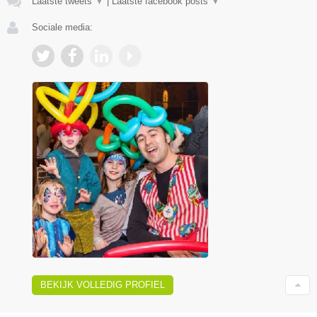
Laatste tweets
▼
|
Laatste facebook posts
▼
Sociale media:
BEKIJK VOLLEDIG PROFIEL