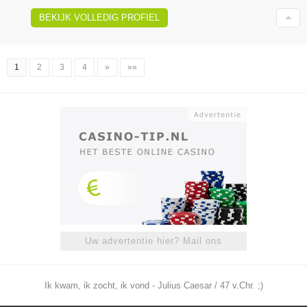
BEKIJK VOLLEDIG PROFIEL
1
2
3
4
»
»»
Uw advertentie hier? Mail ons
Ik kwam, ik zocht, ik vond - Julius Caesar / 47 v.Chr. ;)