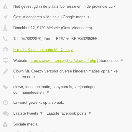
Niet gevestigd in de plaats Cornesse en in de provincie Luik.
Oost-Vlaanderen
»
Melsele
|
Google maps
▼
Donckhof 12
,
9120
Melsele
(
Oost-Vlaanderen
)
Tel:
0478822879
, Fax:
-
, BTW-nr:
BE0840295855
E-mail › Kinderanimatie Mr. Creezy
Website:
https://www.mrcreezy.be/r/clowns2.php
|
Screenshot
▼
Clown Mr. Creezy verzorgt diverse kinderanimaties op talrijke
feesten en
▼
clown, kinderanimatie, babyborrels, verjaardagen,
communiefeesten,
▼
Er wordt gewerkt op afspraak.
Laatste tweets
▼
|
Laatste facebook posts
▼
Sociale media: