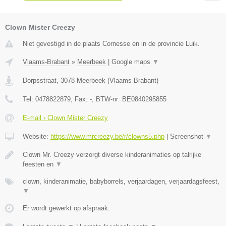
Clown Mister Creezy
Niet gevestigd in de plaats Cornesse en in de provincie Luik.
Vlaams-Brabant
»
Meerbeek
|
Google maps
▼
Dorpsstraat
,
3078
Meerbeek
(
Vlaams-Brabant
)
Tel:
0478822879
, Fax:
-
, BTW-nr:
BE0840295855
E-mail › Clown Mister Creezy
Website:
https://www.mrcreezy.be/r/clowns5.php
|
Screenshot
▼
Clown Mr. Creezy verzorgt diverse kinderanimaties op talrijke
feesten en
▼
clown, kinderanimatie, babyborrels, verjaardagen, verjaardagsfeest,
▼
Er wordt gewerkt op afspraak.