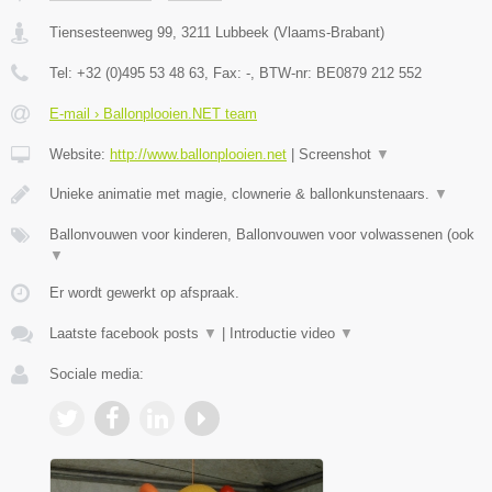
Tiensesteenweg 99
,
3211
Lubbeek
(
Vlaams-Brabant
)
Tel:
+32 (0)495 53 48 63
, Fax:
-
, BTW-nr:
BE0879 212 552
E-mail › Ballonplooien.NET team
Website:
http://www.ballonplooien.net
|
Screenshot
▼
Unieke animatie met magie, clownerie & ballonkunstenaars.
▼
Ballonvouwen voor kinderen, Ballonvouwen voor volwassenen (ook
▼
Er wordt gewerkt op afspraak.
Laatste facebook posts
▼
|
Introductie video
▼
Sociale media: