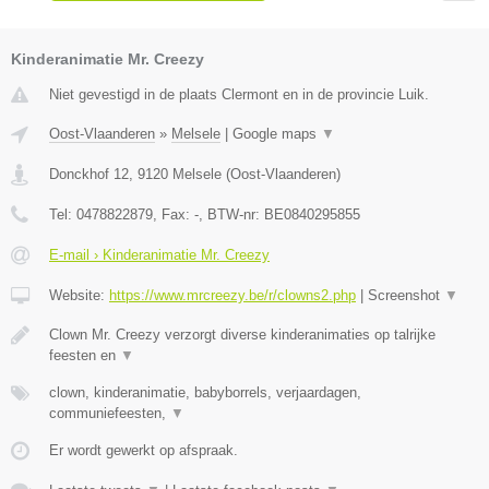
Kinderanimatie Mr. Creezy
Niet gevestigd in de plaats Clermont en in de provincie Luik.
Oost-Vlaanderen
»
Melsele
|
Google maps
▼
Donckhof 12
,
9120
Melsele
(
Oost-Vlaanderen
)
Tel:
0478822879
, Fax:
-
, BTW-nr:
BE0840295855
E-mail › Kinderanimatie Mr. Creezy
Website:
https://www.mrcreezy.be/r/clowns2.php
|
Screenshot
▼
Clown Mr. Creezy verzorgt diverse kinderanimaties op talrijke
feesten en
▼
clown, kinderanimatie, babyborrels, verjaardagen,
communiefeesten,
▼
Er wordt gewerkt op afspraak.