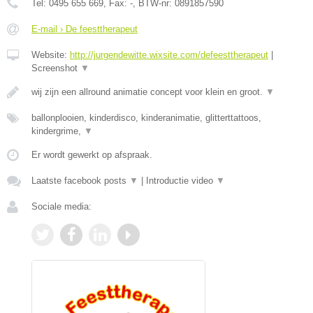
Tel:
0495 655 669
, Fax:
-
, BTW-nr:
0891857590
E-mail › De feesttherapeut
Website:
http://jurgendewitte.wixsite.com/defeesttherapeut
|
Screenshot
▼
wij zijn een allround animatie concept voor klein en groot.
▼
ballonplooien, kinderdisco, kinderanimatie, glitterttattoos,
kindergrime,
▼
Er wordt gewerkt op afspraak.
Laatste facebook posts
▼
|
Introductie video
▼
Sociale media: