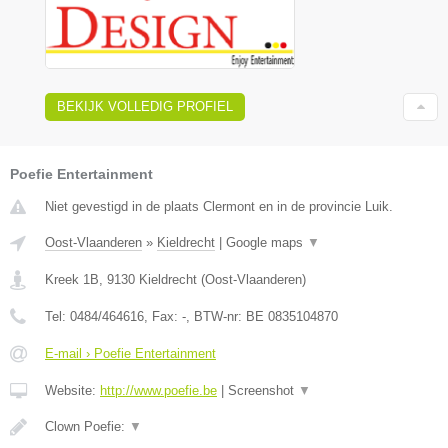
BEKIJK VOLLEDIG PROFIEL
Poefie Entertainment
Niet gevestigd in de plaats Clermont en in de provincie Luik.
Oost-Vlaanderen
»
Kieldrecht
|
Google maps
▼
Kreek 1B
,
9130
Kieldrecht
(
Oost-Vlaanderen
)
Tel:
0484/464616
, Fax:
-
, BTW-nr:
BE 0835104870
E-mail › Poefie Entertainment
Website:
http://www.poefie.be
|
Screenshot
▼
Clown Poefie:
▼