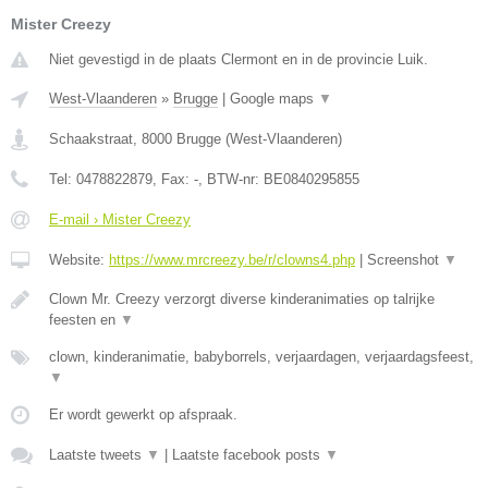
Mister Creezy
Niet gevestigd in de plaats Clermont en in de provincie Luik.
West-Vlaanderen
»
Brugge
|
Google maps
▼
Schaakstraat
,
8000
Brugge
(
West-Vlaanderen
)
Tel:
0478822879
, Fax:
-
, BTW-nr:
BE0840295855
E-mail › Mister Creezy
Website:
https://www.mrcreezy.be/r/clowns4.php
|
Screenshot
▼
Clown Mr. Creezy verzorgt diverse kinderanimaties op talrijke
feesten en
▼
clown, kinderanimatie, babyborrels, verjaardagen, verjaardagsfeest,
▼
Er wordt gewerkt op afspraak.
Laatste tweets
▼
|
Laatste facebook posts
▼