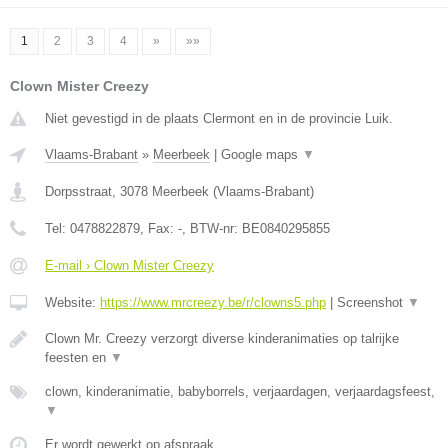
1
2
3
4
»
»»
Clown Mister Creezy
Niet gevestigd in de plaats Clermont en in de provincie Luik.
Vlaams-Brabant
»
Meerbeek
|
Google maps
▼
Dorpsstraat
,
3078
Meerbeek
(
Vlaams-Brabant
)
Tel:
0478822879
, Fax:
-
, BTW-nr:
BE0840295855
E-mail › Clown Mister Creezy
Website:
https://www.mrcreezy.be/r/clowns5.php
|
Screenshot
▼
Clown Mr. Creezy verzorgt diverse kinderanimaties op talrijke
feesten en
▼
clown, kinderanimatie, babyborrels, verjaardagen, verjaardagsfeest,
▼
Er wordt gewerkt op afspraak.