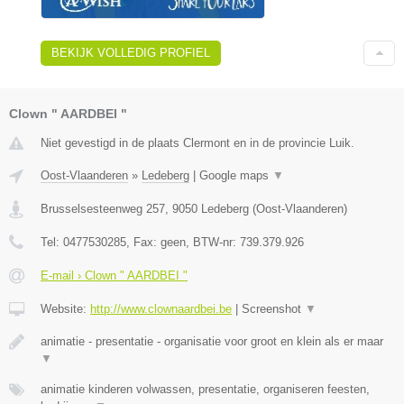
BEKIJK VOLLEDIG PROFIEL
Clown " AARDBEI "
Niet gevestigd in de plaats Clermont en in de provincie Luik.
Oost-Vlaanderen
»
Ledeberg
|
Google maps
▼
Brusselsesteenweg 257
,
9050
Ledeberg
(
Oost-Vlaanderen
)
Tel:
0477530285
, Fax:
geen
, BTW-nr:
739.379.926
E-mail › Clown " AARDBEI "
Website:
http://www.clownaardbei.be
|
Screenshot
▼
animatie - presentatie - organisatie voor groot en klein als er maar
▼
animatie kinderen volwassen, presentatie, organiseren feesten,