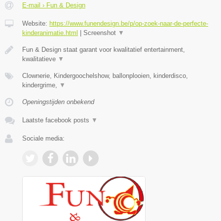
E-mail › Fun & Design
Website:
https://www.funendesign.be/p/op-zoek-naar-de-perfecte-
kinderanimatie.html
|
Screenshot
▼
Fun & Design staat garant voor kwalitatief entertainment,
kwalitatieve
▼
Clownerie, Kindergoochelshow, ballonplooien, kinderdisco,
kindergrime,
▼
Openingstijden onbekend
Laatste facebook posts
▼
Sociale media: