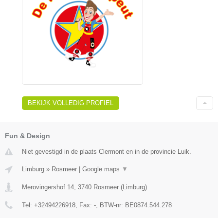
BEKIJK VOLLEDIG PROFIEL
Fun & Design
Niet gevestigd in de plaats Clermont en in de provincie Luik.
Limburg
»
Rosmeer
|
Google maps
▼
Merovingershof 14
,
3740
Rosmeer
(
Limburg
)
Tel:
+32494226918
, Fax:
-
, BTW-nr:
BE0874.544.278