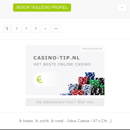
BEKIJK VOLLEDIG PROFIEL
1
2
3
4
»
»»
Uw advertentie hier? Mail ons
Ik kwam, ik zocht, ik vond - Julius Caesar / 47 v.Chr. ;)