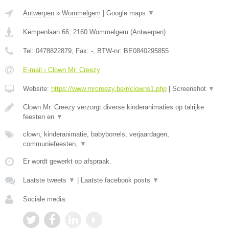
Antwerpen
»
Wommelgem
|
Google maps
▼
Kempenlaan 66
,
2160
Wommelgem
(
Antwerpen
)
Tel:
0478822879
, Fax:
-
, BTW-nr:
BE0840295855
E-mail › Clown Mr. Creezy
Website:
https://www.mrcreezy.be/r/clowns1.php
|
Screenshot
▼
Clown Mr. Creezy verzorgt diverse kinderanimaties op talrijke
feesten en
▼
clown, kinderanimatie, babyborrels, verjaardagen,
communiefeesten,
▼
Er wordt gewerkt op afspraak.
Laatste tweets
▼
|
Laatste facebook posts
▼
Sociale media: