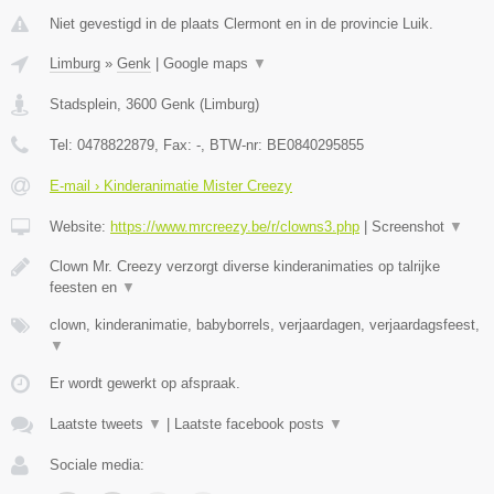
Niet gevestigd in de plaats Clermont en in de provincie Luik.
Limburg
»
Genk
|
Google maps
▼
Stadsplein
,
3600
Genk
(
Limburg
)
Tel:
0478822879
, Fax:
-
, BTW-nr:
BE0840295855
E-mail › Kinderanimatie Mister Creezy
Website:
https://www.mrcreezy.be/r/clowns3.php
|
Screenshot
▼
Clown Mr. Creezy verzorgt diverse kinderanimaties op talrijke
feesten en
▼
clown, kinderanimatie, babyborrels, verjaardagen, verjaardagsfeest,
▼
Er wordt gewerkt op afspraak.
Laatste tweets
▼
|
Laatste facebook posts
▼
Sociale media: