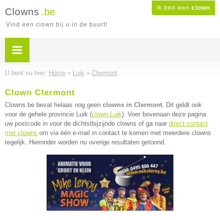
Ik ben een
clown
Clowns
.be
Vind een clown bij u in de buurt!
U bent nu hier:
Home
»
Luik
»
Clermont
Clown Clermont
Clowns.be bevat helaas nog geen
clowns in Clermont
. Dit geldt ook
voor de gehele provincie Luik (
clown Luik
). Voer bovenaan deze pagina
uw postcode in voor de dichtstbijzijnde clowns of ga naar
direct contact
met clowns
om via één e-mail in contact te komen met meerdere clowns
tegelijk. Hieronder worden nu overige resultaten getoond.