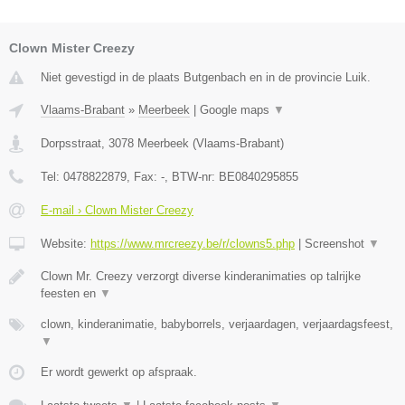
Clown Mister Creezy
Niet gevestigd in de plaats Butgenbach en in de provincie Luik.
Vlaams-Brabant
»
Meerbeek
|
Google maps
▼
Dorpsstraat
,
3078
Meerbeek
(
Vlaams-Brabant
)
Tel:
0478822879
, Fax:
-
, BTW-nr:
BE0840295855
E-mail › Clown Mister Creezy
Website:
https://www.mrcreezy.be/r/clowns5.php
|
Screenshot
▼
Clown Mr. Creezy verzorgt diverse kinderanimaties op talrijke
feesten en
▼
clown, kinderanimatie, babyborrels, verjaardagen, verjaardagsfeest,
▼
Er wordt gewerkt op afspraak.