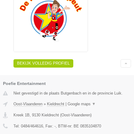
BEKIJK VOLLEDIG PROFIEL
Poefie Entertainment
Niet gevestigd in de plaats Butgenbach en in de provincie Luik.
Oost-Vlaanderen
»
Kieldrecht
|
Google maps
▼
Kreek 1B
,
9130
Kieldrecht
(
Oost-Vlaanderen
)
Tel:
0484/464616
, Fax:
-
, BTW-nr:
BE 0835104870