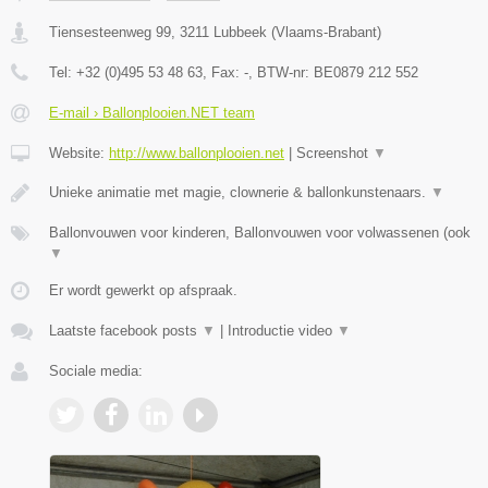
Tiensesteenweg 99
,
3211
Lubbeek
(
Vlaams-Brabant
)
Tel:
+32 (0)495 53 48 63
, Fax:
-
, BTW-nr:
BE0879 212 552
E-mail › Ballonplooien.NET team
Website:
http://www.ballonplooien.net
|
Screenshot
▼
Unieke animatie met magie, clownerie & ballonkunstenaars.
▼
Ballonvouwen voor kinderen, Ballonvouwen voor volwassenen (ook
▼
Er wordt gewerkt op afspraak.
Laatste facebook posts
▼
|
Introductie video
▼
Sociale media: