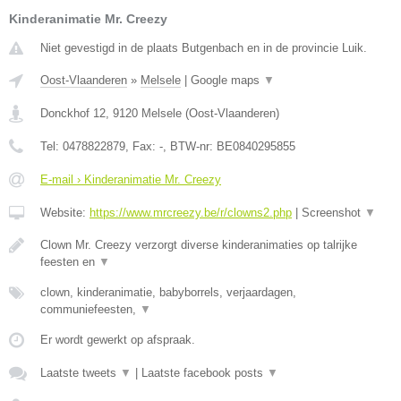
Kinderanimatie Mr. Creezy
Niet gevestigd in de plaats Butgenbach en in de provincie Luik.
Oost-Vlaanderen
»
Melsele
|
Google maps
▼
Donckhof 12
,
9120
Melsele
(
Oost-Vlaanderen
)
Tel:
0478822879
, Fax:
-
, BTW-nr:
BE0840295855
E-mail › Kinderanimatie Mr. Creezy
Website:
https://www.mrcreezy.be/r/clowns2.php
|
Screenshot
▼
Clown Mr. Creezy verzorgt diverse kinderanimaties op talrijke
feesten en
▼
clown, kinderanimatie, babyborrels, verjaardagen,
communiefeesten,
▼
Er wordt gewerkt op afspraak.
Laatste tweets
▼
|
Laatste facebook posts
▼