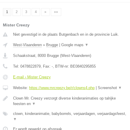
1
2
3
4
»
»»
Mister Creezy
Niet gevestigd in de plaats Butgenbach en in de provincie Luik.
West-Vlaanderen
»
Brugge
|
Google maps
▼
Schaakstraat
,
8000
Brugge
(
West-Vlaanderen
)
Tel:
0478822879
, Fax:
-
, BTW-nr:
BE0840295855
E-mail › Mister Creezy
Website:
https://www.mrcreezy.be/r/clowns4.php
|
Screenshot
▼
Clown Mr. Creezy verzorgt diverse kinderanimaties op talrijke
feesten en
▼
clown, kinderanimatie, babyborrels, verjaardagen, verjaardagsfeest,
▼
Er wordt gewerkt op afspraak.