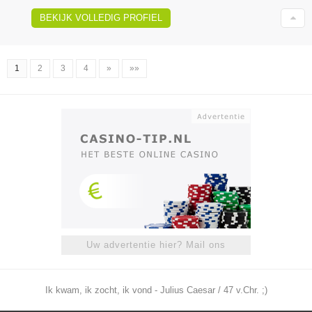
BEKIJK VOLLEDIG PROFIEL
1
2
3
4
»
»»
Uw advertentie hier? Mail ons
Ik kwam, ik zocht, ik vond - Julius Caesar / 47 v.Chr. ;)