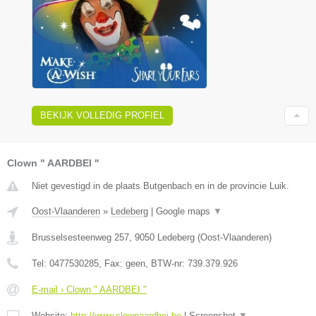
BEKIJK VOLLEDIG PROFIEL
Clown " AARDBEI "
Niet gevestigd in de plaats Butgenbach en in de provincie Luik.
Oost-Vlaanderen
»
Ledeberg
|
Google maps
▼
Brusselsesteenweg 257
,
9050
Ledeberg
(
Oost-Vlaanderen
)
Tel:
0477530285
, Fax:
geen
, BTW-nr:
739.379.926
E-mail › Clown " AARDBEI "
Website:
http://www.clownaardbei.be
|
Screenshot
▼