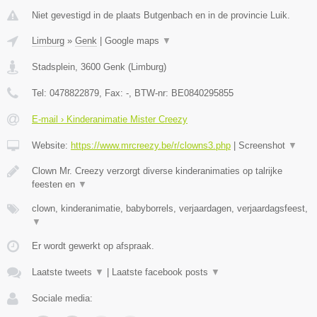
Niet gevestigd in de plaats Butgenbach en in de provincie Luik.
Limburg
»
Genk
|
Google maps
▼
Stadsplein
,
3600
Genk
(
Limburg
)
Tel:
0478822879
, Fax:
-
, BTW-nr:
BE0840295855
E-mail › Kinderanimatie Mister Creezy
Website:
https://www.mrcreezy.be/r/clowns3.php
|
Screenshot
▼
Clown Mr. Creezy verzorgt diverse kinderanimaties op talrijke
feesten en
▼
clown, kinderanimatie, babyborrels, verjaardagen, verjaardagsfeest,
▼
Er wordt gewerkt op afspraak.
Laatste tweets
▼
|
Laatste facebook posts
▼
Sociale media: