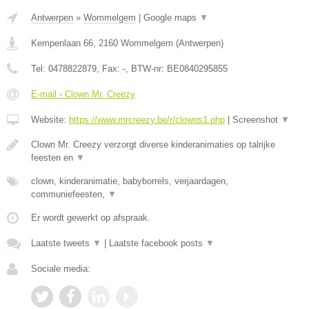
Antwerpen
»
Wommelgem
|
Google maps
▼
Kempenlaan 66
,
2160
Wommelgem
(
Antwerpen
)
Tel:
0478822879
, Fax:
-
, BTW-nr:
BE0840295855
E-mail › Clown Mr. Creezy
Website:
https://www.mrcreezy.be/r/clowns1.php
|
Screenshot
▼
Clown Mr. Creezy verzorgt diverse kinderanimaties op talrijke
feesten en
▼
clown, kinderanimatie, babyborrels, verjaardagen,
communiefeesten,
▼
Er wordt gewerkt op afspraak.
Laatste tweets
▼
|
Laatste facebook posts
▼
Sociale media: