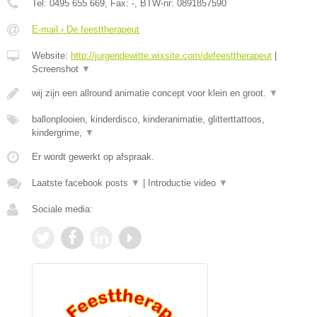
Tel:
0495 655 669
, Fax:
-
, BTW-nr:
0891857590
E-mail › De feesttherapeut
Website:
http://jurgendewitte.wixsite.com/defeesttherapeut
|
Screenshot
▼
wij zijn een allround animatie concept voor klein en groot.
▼
ballonplooien, kinderdisco, kinderanimatie, glitterttattoos,
kindergrime,
▼
Er wordt gewerkt op afspraak.
Laatste facebook posts
▼
|
Introductie video
▼
Sociale media: