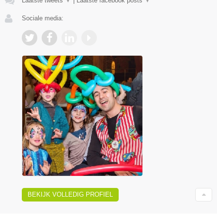
Laatste tweets
▼
|
Laatste facebook posts
▼
Sociale media:
BEKIJK VOLLEDIG PROFIEL