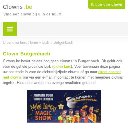
Ik ben een
clown
Clowns
.be
Vind een clown bij u in de buurt!
U bent nu hier:
Home
»
Luik
»
Butgenbach
Clown Butgenbach
Clowns.be bevat helaas nog geen
clowns in Butgenbach
. Dit geldt ook
voor de gehele provincie Luik (
clown Luik
). Voer bovenaan deze pagina
uw postcode in voor de dichtstbijzijnde clowns of ga naar
direct contact
met clowns
om via één e-mail in contact te komen met meerdere clowns
tegelijk. Hieronder worden nu overige resultaten getoond.