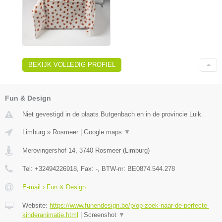
BEKIJK VOLLEDIG PROFIEL
Fun & Design
Niet gevestigd in de plaats Butgenbach en in de provincie Luik.
Limburg
»
Rosmeer
|
Google maps
▼
Merovingershof 14
,
3740
Rosmeer
(
Limburg
)
Tel:
+32494226918
, Fax:
-
, BTW-nr:
BE0874.544.278
E-mail › Fun & Design
Website:
https://www.funendesign.be/p/op-zoek-naar-de-perfecte-
kinderanimatie.html
|
Screenshot
▼