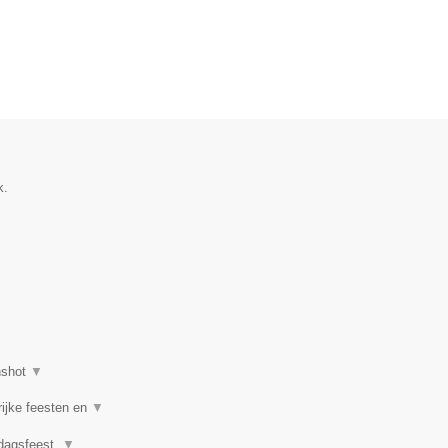
k.
nshot
▼
rijke feesten en
▼
rdagsfeest,
▼