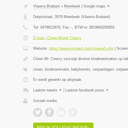
Vlaams-Brabant
»
Meerbeek
|
Google maps
▼
Dorpsstraat
,
3078
Meerbeek
(
Vlaams-Brabant
)
Tel:
0478822879
, Fax:
-
, BTW-nr:
BE0840295855
E-mail › Clown Mister Creezy
Website:
https://www.mrcreezy.be/r/clowns5.php
|
Scree
Clown Mr. Creezy verzorgt diverse kinderanimaties op tal
clown, kinderanimatie, babyborrels, verjaardagen, verjaa
Er wordt gewerkt op afspraak.
Laatste tweets
▼
|
Laatste facebook posts
▼
Sociale media:
BEKIJK VOLLEDIG PROFIEL