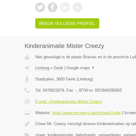
BEKIJK VOLLEDIG PROFIEL
Kinderanimatie Mister Creezy
Niet gevestigd in de plaats Braives en in de provincie Lui
Limburg
»
Genk
|
Google maps
▼
Stadsplein
,
3600
Genk
(
Limburg
)
Tel:
0478822879
, Fax:
-
, BTW-nr:
BE0840295855
E-mail › Kinderanimatie Mister Creezy
Website:
https://www.mrcreezy.be/r/clowns3.php
|
Scree
Clown Mr. Creezy verzorgt diverse kinderanimaties op tal
clown, kinderanimatie, babyborrels, verjaardagen, verjaa