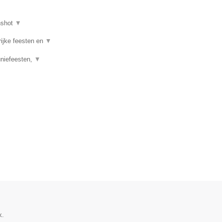
nshot
▼
rijke feesten en
▼
uniefeesten,
▼
k.