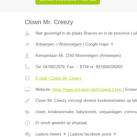
Clown Mr. Creezy
Niet gevestigd in de plaats Braives en in de provincie Lui
Antwerpen
»
Wommelgem
|
Google maps
▼
Kempenlaan 66
,
2160
Wommelgem
(
Antwerpen
)
Tel:
0478822879
, Fax:
-
, BTW-nr:
BE0840295855
E-mail › Clown Mr. Creezy
Website:
https://www.mrcreezy.be/r/clowns1.php
|
Scree
Clown Mr. Creezy verzorgt diverse kinderanimaties op tal
clown, kinderanimatie, babyborrels, verjaardagen, comm
Er wordt gewerkt op afspraak.
Laatste tweets
▼
|
Laatste facebook posts
▼