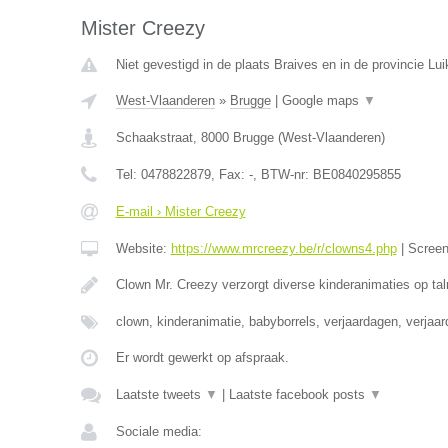
Mister Creezy
Niet gevestigd in de plaats Braives en in de provincie Lui
West-Vlaanderen
»
Brugge
|
Google maps
▼
Schaakstraat
,
8000
Brugge
(
West-Vlaanderen
)
Tel:
0478822879
, Fax:
-
, BTW-nr:
BE0840295855
E-mail › Mister Creezy
Website:
https://www.mrcreezy.be/r/clowns4.php
|
Scree
Clown Mr. Creezy verzorgt diverse kinderanimaties op tal
clown, kinderanimatie, babyborrels, verjaardagen, verjaa
Er wordt gewerkt op afspraak.
Laatste tweets
▼
|
Laatste facebook posts
▼
Sociale media: