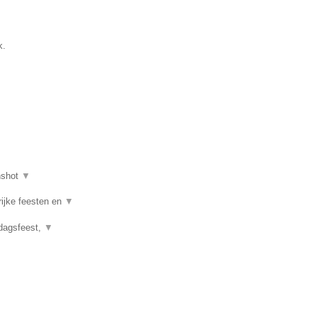
k.
nshot
▼
rijke feesten en
▼
rdagsfeest,
▼