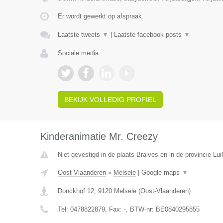
Er wordt gewerkt op afspraak.
Laatste tweets
▼
|
Laatste facebook posts
▼
Sociale media:
BEKIJK VOLLEDIG PROFIEL
Kinderanimatie Mr. Creezy
Niet gevestigd in de plaats Braives en in de provincie Lui
Oost-Vlaanderen
»
Melsele
|
Google maps
▼
Donckhof 12
,
9120
Melsele
(
Oost-Vlaanderen
)
Tel:
0478822879
, Fax:
-
, BTW-nr:
BE0840295855