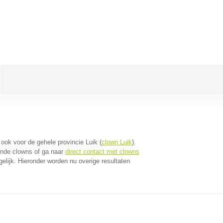
t ook voor de gehele provincie Luik (
clown Luik
).
jnde clowns of ga naar
direct contact met clowns
lijk. Hieronder worden nu overige resultaten