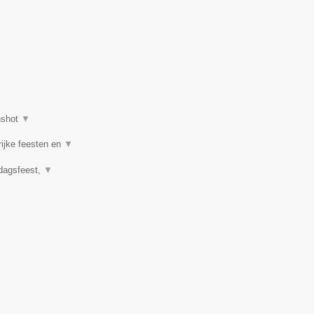
nshot
▼
rijke feesten en
▼
rdagsfeest,
▼