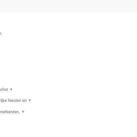
k.
nshot
▼
rijke feesten en
▼
uniefeesten,
▼