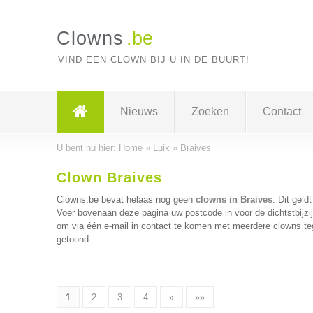
Clowns
.be
VIND EEN CLOWN BIJ U IN DE BUURT!
Nieuws
Zoeken
Contact
U bent nu hier:
Home
»
Luik
»
Braives
Clown Braives
Clowns.be bevat helaas nog geen
clowns in Braives
. Dit geld
Voer bovenaan deze pagina uw postcode in voor de dichtstbijzi
om via één e-mail in contact te komen met meerdere clowns tege
getoond.
1
2
3
4
»
»»