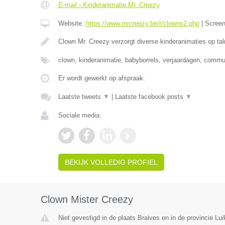
E-mail › Kinderanimatie Mr. Creezy
Website:
https://www.mrcreezy.be/r/clowns2.php
|
Scree
Clown Mr. Creezy verzorgt diverse kinderanimaties op tal
clown, kinderanimatie, babyborrels, verjaardagen, comm
Er wordt gewerkt op afspraak.
Laatste tweets
▼
|
Laatste facebook posts
▼
Sociale media:
BEKIJK VOLLEDIG PROFIEL
Clown Mister Creezy
Niet gevestigd in de plaats Braives en in de provincie Lui