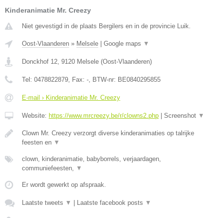
Kinderanimatie Mr. Creezy
Niet gevestigd in de plaats Bergilers en in de provincie Luik.
Oost-Vlaanderen
»
Melsele
|
Google maps
▼
Donckhof 12
,
9120
Melsele
(
Oost-Vlaanderen
)
Tel:
0478822879
, Fax:
-
, BTW-nr:
BE0840295855
E-mail › Kinderanimatie Mr. Creezy
Website:
https://www.mrcreezy.be/r/clowns2.php
|
Screenshot
▼
Clown Mr. Creezy verzorgt diverse kinderanimaties op talrijke
feesten en
▼
clown, kinderanimatie, babyborrels, verjaardagen,
communiefeesten,
▼
Er wordt gewerkt op afspraak.
Laatste tweets
▼
|
Laatste facebook posts
▼