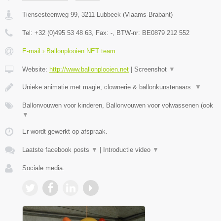
Tiensesteenweg 99
,
3211
Lubbeek
(
Vlaams-Brabant
)
Tel:
+32 (0)495 53 48 63
, Fax:
-
, BTW-nr:
BE0879 212 552
E-mail › Ballonplooien.NET team
Website:
http://www.ballonplooien.net
|
Screenshot
▼
Unieke animatie met magie, clownerie & ballonkunstenaars.
▼
Ballonvouwen voor kinderen, Ballonvouwen voor volwassenen (ook
▼
Er wordt gewerkt op afspraak.
Laatste facebook posts
▼
|
Introductie video
▼
Sociale media: