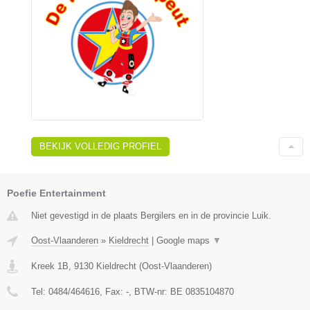
BEKIJK VOLLEDIG PROFIEL
Poefie Entertainment
Niet gevestigd in de plaats Bergilers en in de provincie Luik.
Oost-Vlaanderen
»
Kieldrecht
|
Google maps
▼
Kreek 1B
,
9130
Kieldrecht
(
Oost-Vlaanderen
)
Tel:
0484/464616
, Fax:
-
, BTW-nr:
BE 0835104870