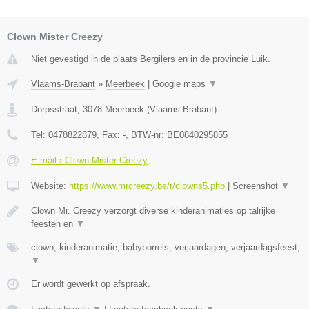
Clown Mister Creezy
Niet gevestigd in de plaats Bergilers en in de provincie Luik.
Vlaams-Brabant
»
Meerbeek
|
Google maps
▼
Dorpsstraat
,
3078
Meerbeek
(
Vlaams-Brabant
)
Tel:
0478822879
, Fax:
-
, BTW-nr:
BE0840295855
E-mail › Clown Mister Creezy
Website:
https://www.mrcreezy.be/r/clowns5.php
|
Screenshot
▼
Clown Mr. Creezy verzorgt diverse kinderanimaties op talrijke
feesten en
▼
clown, kinderanimatie, babyborrels, verjaardagen, verjaardagsfeest,
▼
Er wordt gewerkt op afspraak.