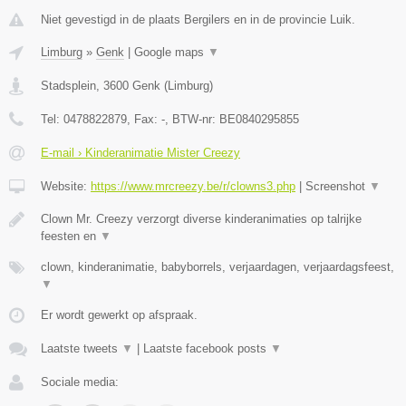
Niet gevestigd in de plaats Bergilers en in de provincie Luik.
Limburg
»
Genk
|
Google maps
▼
Stadsplein
,
3600
Genk
(
Limburg
)
Tel:
0478822879
, Fax:
-
, BTW-nr:
BE0840295855
E-mail › Kinderanimatie Mister Creezy
Website:
https://www.mrcreezy.be/r/clowns3.php
|
Screenshot
▼
Clown Mr. Creezy verzorgt diverse kinderanimaties op talrijke
feesten en
▼
clown, kinderanimatie, babyborrels, verjaardagen, verjaardagsfeest,
▼
Er wordt gewerkt op afspraak.
Laatste tweets
▼
|
Laatste facebook posts
▼
Sociale media: