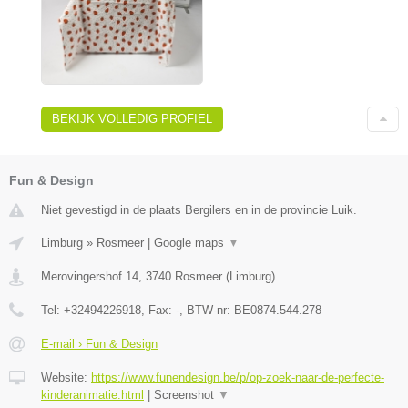
BEKIJK VOLLEDIG PROFIEL
Fun & Design
Niet gevestigd in de plaats Bergilers en in de provincie Luik.
Limburg
»
Rosmeer
|
Google maps
▼
Merovingershof 14
,
3740
Rosmeer
(
Limburg
)
Tel:
+32494226918
, Fax:
-
, BTW-nr:
BE0874.544.278
E-mail › Fun & Design
Website:
https://www.funendesign.be/p/op-zoek-naar-de-perfecte-
kinderanimatie.html
|
Screenshot
▼