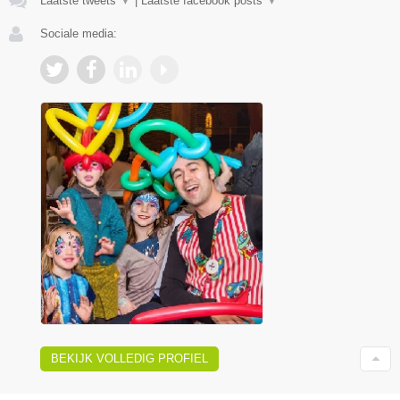
Laatste tweets
▼
|
Laatste facebook posts
▼
Sociale media:
BEKIJK VOLLEDIG PROFIEL