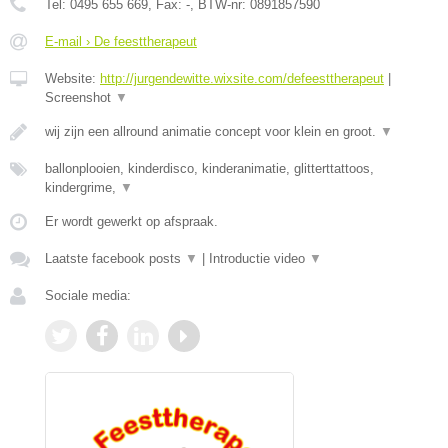
Tel:
0495 655 669
, Fax:
-
, BTW-nr:
0891857590
E-mail › De feesttherapeut
Website:
http://jurgendewitte.wixsite.com/defeesttherapeut
|
Screenshot
▼
wij zijn een allround animatie concept voor klein en groot.
▼
ballonplooien, kinderdisco, kinderanimatie, glitterttattoos,
kindergrime,
▼
Er wordt gewerkt op afspraak.
Laatste facebook posts
▼
|
Introductie video
▼
Sociale media: