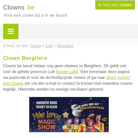
Ik ben een
clown
Clowns
.be
Vind een clown bij u in de buurt!
U bent nu hier:
Home
»
Luik
»
Bergilers
Clown Bergilers
Clowns.be bevat helaas nog geen
clowns in Bergilers
. Dit geldt ook
voor de gehele provincie Luik (
clown Luik
). Voer bovenaan deze pagina
uw postcode in voor de dichtstbijzijnde clowns of ga naar
direct contact
met clowns
om via één e-mail in contact te komen met meerdere clowns
tegelijk. Hieronder worden nu overige resultaten getoond.