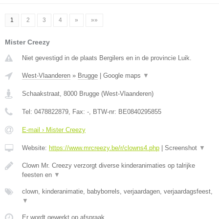
1
2
3
4
»
»»
Mister Creezy
Niet gevestigd in de plaats Bergilers en in de provincie Luik.
West-Vlaanderen
»
Brugge
|
Google maps
▼
Schaakstraat
,
8000
Brugge
(
West-Vlaanderen
)
Tel:
0478822879
, Fax:
-
, BTW-nr:
BE0840295855
E-mail › Mister Creezy
Website:
https://www.mrcreezy.be/r/clowns4.php
|
Screenshot
▼
Clown Mr. Creezy verzorgt diverse kinderanimaties op talrijke
feesten en
▼
clown, kinderanimatie, babyborrels, verjaardagen, verjaardagsfeest,
▼
Er wordt gewerkt op afspraak.