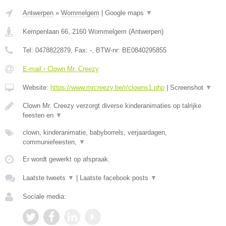
Antwerpen
»
Wommelgem
|
Google maps
▼
Kempenlaan 66
,
2160
Wommelgem
(
Antwerpen
)
Tel:
0478822879
, Fax:
-
, BTW-nr:
BE0840295855
E-mail › Clown Mr. Creezy
Website:
https://www.mrcreezy.be/r/clowns1.php
|
Screenshot
▼
Clown Mr. Creezy verzorgt diverse kinderanimaties op talrijke
feesten en
▼
clown, kinderanimatie, babyborrels, verjaardagen,
communiefeesten,
▼
Er wordt gewerkt op afspraak.
Laatste tweets
▼
|
Laatste facebook posts
▼
Sociale media: