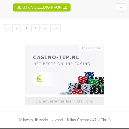
BEKIJK VOLLEDIG PROFIEL
1
2
3
4
»
»»
Uw advertentie hier? Mail ons
Ik kwam, ik zocht, ik vond - Julius Caesar / 47 v.Chr. ;)