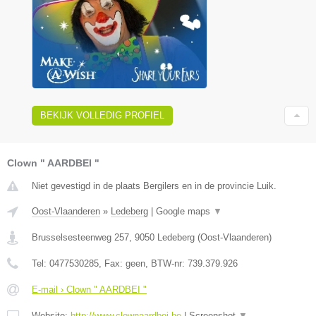
BEKIJK VOLLEDIG PROFIEL
Clown " AARDBEI "
Niet gevestigd in de plaats Bergilers en in de provincie Luik.
Oost-Vlaanderen
»
Ledeberg
|
Google maps
▼
Brusselsesteenweg 257
,
9050
Ledeberg
(
Oost-Vlaanderen
)
Tel:
0477530285
, Fax:
geen
, BTW-nr:
739.379.926
E-mail › Clown " AARDBEI "
Website:
http://www.clownaardbei.be
|
Screenshot
▼