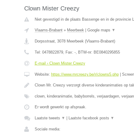
Clown Mister Creezy
Niet gevestigd in de plaats Bassenge en in de provincie L
Vlaams-Brabant
»
Meerbeek
|
Google maps
▼
Dorpsstraat
,
3078
Meerbeek
(
Vlaams-Brabant
)
Tel:
0478822879
, Fax:
-
, BTW-nr:
BE0840295855
E-mail › Clown Mister Creezy
Website:
https://www.mrcreezy.be/r/clowns5.php
|
Scree
Clown Mr. Creezy verzorgt diverse kinderanimaties op tal
clown, kinderanimatie, babyborrels, verjaardagen, verjaa
Er wordt gewerkt op afspraak.
Laatste tweets
▼
|
Laatste facebook posts
▼
Sociale media: