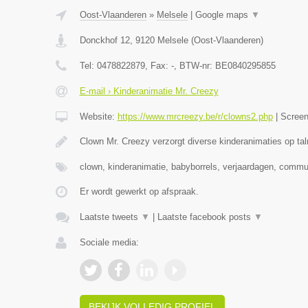
Oost-Vlaanderen
»
Melsele
|
Google maps
▼
Donckhof 12
,
9120
Melsele
(
Oost-Vlaanderen
)
Tel:
0478822879
, Fax:
-
, BTW-nr:
BE0840295855
E-mail › Kinderanimatie Mr. Creezy
Website:
https://www.mrcreezy.be/r/clowns2.php
|
Scree
Clown Mr. Creezy verzorgt diverse kinderanimaties op tal
clown, kinderanimatie, babyborrels, verjaardagen, comm
Er wordt gewerkt op afspraak.
Laatste tweets
▼
|
Laatste facebook posts
▼
Sociale media:
BEKIJK VOLLEDIG PROFIEL