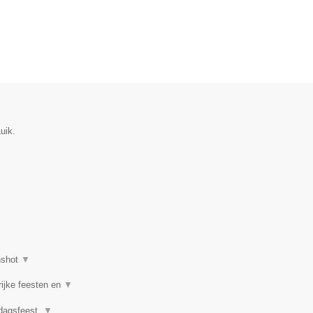
uik.
nshot
▼
rijke feesten en
▼
rdagsfeest,
▼