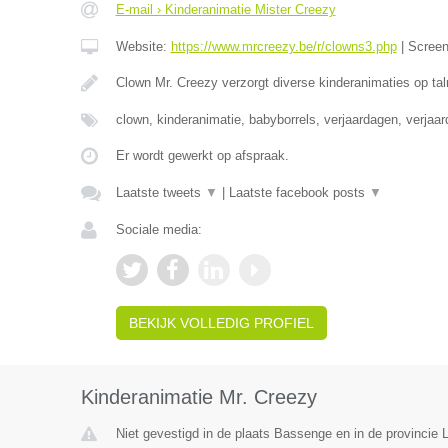
E-mail › Kinderanimatie Mister Creezy
Website:
https://www.mrcreezy.be/r/clowns3.php
|
Scree
Clown Mr. Creezy verzorgt diverse kinderanimaties op tal
clown, kinderanimatie, babyborrels, verjaardagen, verjaa
Er wordt gewerkt op afspraak.
Laatste tweets
▼
|
Laatste facebook posts
▼
Sociale media:
BEKIJK VOLLEDIG PROFIEL
Kinderanimatie Mr. Creezy
Niet gevestigd in de plaats Bassenge en in de provincie L