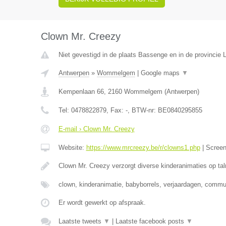
Clown Mr. Creezy
Niet gevestigd in de plaats Bassenge en in de provincie L
Antwerpen
»
Wommelgem
|
Google maps
▼
Kempenlaan 66
,
2160
Wommelgem
(
Antwerpen
)
Tel:
0478822879
, Fax:
-
, BTW-nr:
BE0840295855
E-mail › Clown Mr. Creezy
Website:
https://www.mrcreezy.be/r/clowns1.php
|
Scree
Clown Mr. Creezy verzorgt diverse kinderanimaties op tal
clown, kinderanimatie, babyborrels, verjaardagen, comm
Er wordt gewerkt op afspraak.
Laatste tweets
▼
|
Laatste facebook posts
▼