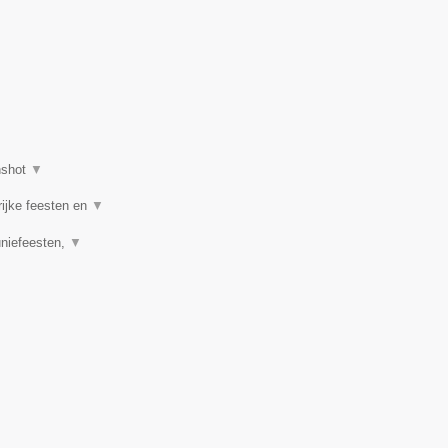
nshot
▼
rijke feesten en
▼
uniefeesten,
▼