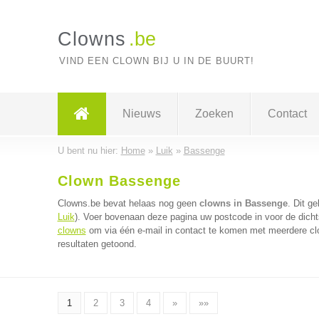
Clowns
.be
VIND EEN CLOWN BIJ U IN DE BUURT!
Nieuws
Zoeken
Contact
U bent nu hier:
Home
»
Luik
»
Bassenge
Clown Bassenge
Clowns.be bevat helaas nog geen
clowns in Bassenge
. Dit g
Luik
). Voer bovenaan deze pagina uw postcode in voor de dicht
clowns
om via één e-mail in contact te komen met meerdere clo
resultaten getoond.
1
2
3
4
»
»»