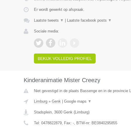
Er wordt gewerkt op afspraak.
Laatste tweets
▼
|
Laatste facebook posts
▼
Sociale media:
BEKIJK VOLLEDIG PROFIEL
Kinderanimatie Mister Creezy
Niet gevestigd in de plaats Bassenge en in de provincie L
Limburg
»
Genk
|
Google maps
▼
Stadsplein
,
3600
Genk
(
Limburg
)
Tel:
0478822879
, Fax:
-
, BTW-nr:
BE0840295855