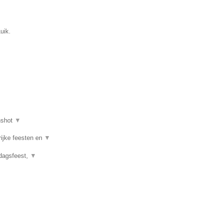
uik.
nshot
▼
rijke feesten en
▼
rdagsfeest,
▼