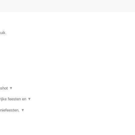
uik.
nshot
▼
rijke feesten en
▼
uniefeesten,
▼