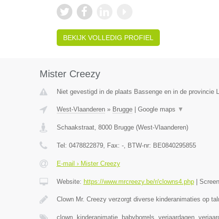
BEKIJK VOLLEDIG PROFIEL
Mister Creezy
Niet gevestigd in de plaats Bassenge en in de provincie L
West-Vlaanderen
»
Brugge
|
Google maps
▼
Schaakstraat
,
8000
Brugge
(
West-Vlaanderen
)
Tel:
0478822879
, Fax:
-
, BTW-nr:
BE0840295855
E-mail › Mister Creezy
Website:
https://www.mrcreezy.be/r/clowns4.php
|
Scree
Clown Mr. Creezy verzorgt diverse kinderanimaties op tal
clown, kinderanimatie, babyborrels, verjaardagen, verjaa