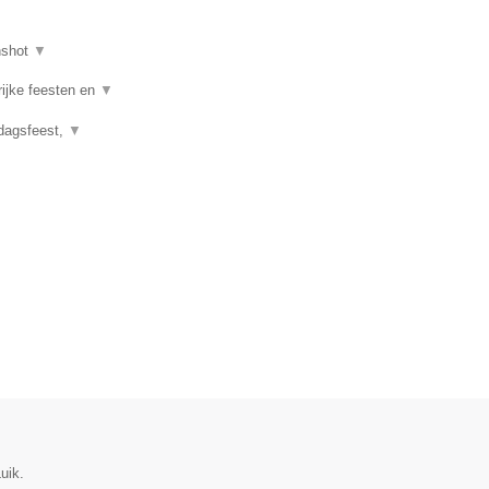
nshot
▼
rijke feesten en
▼
rdagsfeest,
▼
uik.