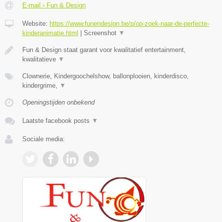
E-mail › Fun & Design
Website:
https://www.funendesign.be/p/op-zoek-naar-de-perfecte-
kinderanimatie.html
|
Screenshot
▼
Fun & Design staat garant voor kwalitatief entertainment,
kwalitatieve
▼
Clownerie, Kindergoochelshow, ballonplooien, kinderdisco,
kindergrime,
▼
Openingstijden onbekend
Laatste facebook posts
▼
Sociale media: