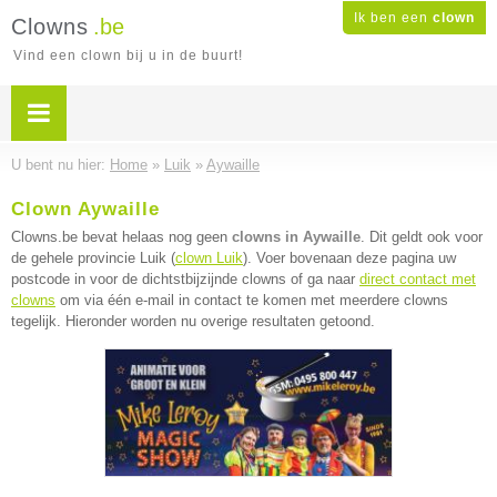
Ik ben een
clown
Clowns
.be
Vind een clown bij u in de buurt!
U bent nu hier:
Home
»
Luik
»
Aywaille
Clown Aywaille
Clowns.be bevat helaas nog geen
clowns in Aywaille
. Dit geldt ook voor
de gehele provincie Luik (
clown Luik
). Voer bovenaan deze pagina uw
postcode in voor de dichtstbijzijnde clowns of ga naar
direct contact met
clowns
om via één e-mail in contact te komen met meerdere clowns
tegelijk. Hieronder worden nu overige resultaten getoond.