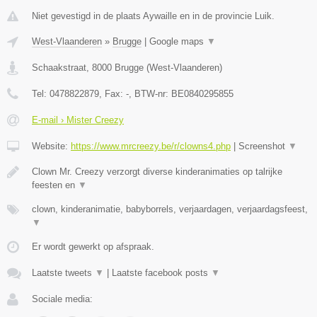
Niet gevestigd in de plaats Aywaille en in de provincie Luik.
West-Vlaanderen
»
Brugge
|
Google maps
▼
Schaakstraat
,
8000
Brugge
(
West-Vlaanderen
)
Tel:
0478822879
, Fax:
-
, BTW-nr:
BE0840295855
E-mail › Mister Creezy
Website:
https://www.mrcreezy.be/r/clowns4.php
|
Screenshot
▼
Clown Mr. Creezy verzorgt diverse kinderanimaties op talrijke
feesten en
▼
clown, kinderanimatie, babyborrels, verjaardagen, verjaardagsfeest,
▼
Er wordt gewerkt op afspraak.
Laatste tweets
▼
|
Laatste facebook posts
▼
Sociale media: