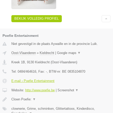
BEKIJK VOLLEDIG PROFIEL
Poefie Entertainment
Niet gevestigd in de plaats Aywaille en in de provincie Luik.
Oost-Vlaanderen
»
Kieldrecht
|
Google maps
▼
Kreek 1B
,
9130
Kieldrecht
(
Oost-Vlaanderen
)
Tel:
0484/464616
, Fax:
-
, BTW-nr:
BE 0835104870
E-mail › Poefie Entertainment
Website:
http://www.poefie.be
|
Screenshot
▼
Clown Poefie:
▼
clownerie, Grime, schminken, Glittertattoos, Kinderdisco,