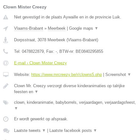
Clown Mister Creezy
Niet gevestigd in de plaats Aywaille en in de provincie Luik.
Vlaams-Brabant
»
Meerbeek
|
Google maps
▼
Dorpsstraat
,
3078
Meerbeek
(
Vlaams-Brabant
)
Tel:
0478822879
, Fax:
-
, BTW-nr:
BE0840295855
E-mail › Clown Mister Creezy
Website:
https://www.mrcreezy.be/r/clowns5.php
|
Screenshot
▼
Clown Mr. Creezy verzorgt diverse kinderanimaties op talrijke
feesten en
▼
clown, kinderanimatie, babyborrels, verjaardagen, verjaardagsfeest,
▼
Er wordt gewerkt op afspraak.
Laatste tweets
▼
|
Laatste facebook posts
▼