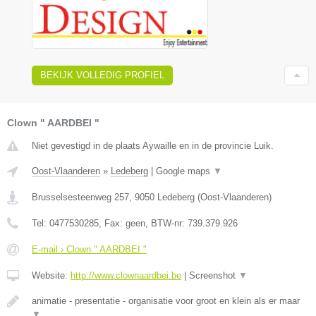
BEKIJK VOLLEDIG PROFIEL
Clown " AARDBEI "
Niet gevestigd in de plaats Aywaille en in de provincie Luik.
Oost-Vlaanderen
»
Ledeberg
|
Google maps
▼
Brusselsesteenweg 257
,
9050
Ledeberg
(
Oost-Vlaanderen
)
Tel:
0477530285
, Fax:
geen
, BTW-nr:
739.379.926
E-mail › Clown " AARDBEI "
Website:
http://www.clownaardbei.be
|
Screenshot
▼
animatie - presentatie - organisatie voor groot en klein als er maar
▼