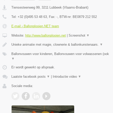
Tiensesteenweg 99
,
3211
Lubbeek
(
Vlaams-Brabant
)
Tel:
+32 (0)495 53 48 63
, Fax:
-
, BTW-nr:
BE0879 212 552
E-mail › Ballonplooien.NET team
Website:
http://www.ballonplooien.net
|
Screenshot
▼
Unieke animatie met magie, clownerie & ballonkunstenaars.
▼
Ballonvouwen voor kinderen, Ballonvouwen voor volwassenen (ook
▼
Er wordt gewerkt op afspraak.
Laatste facebook posts
▼
|
Introductie video
▼
Sociale media: