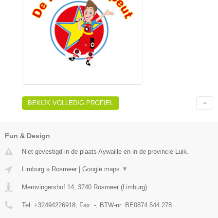
BEKIJK VOLLEDIG PROFIEL
Fun & Design
Niet gevestigd in de plaats Aywaille en in de provincie Luik.
Limburg
»
Rosmeer
|
Google maps
▼
Merovingershof 14
,
3740
Rosmeer
(
Limburg
)
Tel:
+32494226918
, Fax:
-
, BTW-nr:
BE0874.544.278