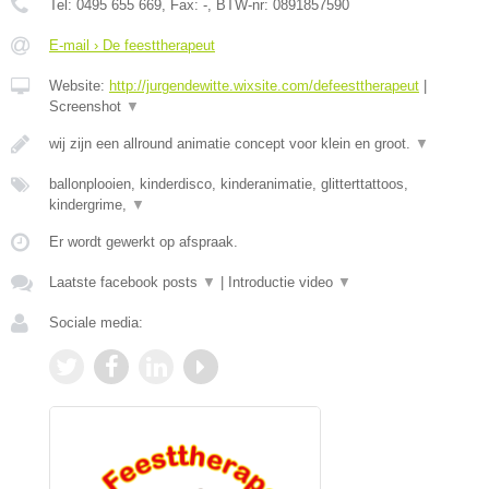
Tel:
0495 655 669
, Fax:
-
, BTW-nr:
0891857590
E-mail › De feesttherapeut
Website:
http://jurgendewitte.wixsite.com/defeesttherapeut
|
Screenshot
▼
wij zijn een allround animatie concept voor klein en groot.
▼
ballonplooien, kinderdisco, kinderanimatie, glitterttattoos,
kindergrime,
▼
Er wordt gewerkt op afspraak.
Laatste facebook posts
▼
|
Introductie video
▼
Sociale media: