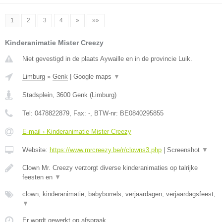
1
2
3
4
»
»»
Kinderanimatie Mister Creezy
Niet gevestigd in de plaats Aywaille en in de provincie Luik.
Limburg
»
Genk
|
Google maps
▼
Stadsplein
,
3600
Genk
(
Limburg
)
Tel:
0478822879
, Fax:
-
, BTW-nr:
BE0840295855
E-mail › Kinderanimatie Mister Creezy
Website:
https://www.mrcreezy.be/r/clowns3.php
|
Screenshot
▼
Clown Mr. Creezy verzorgt diverse kinderanimaties op talrijke
feesten en
▼
clown, kinderanimatie, babyborrels, verjaardagen, verjaardagsfeest,
▼
Er wordt gewerkt op afspraak.