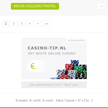
BEKIJK VOLLEDIG PROFIEL
1
2
3
4
»
»»
Uw advertentie hier? Mail ons
Ik kwam, ik zocht, ik vond - Julius Caesar / 47 v.Chr. ;)