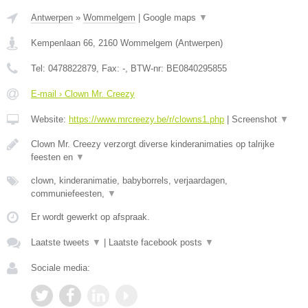
Antwerpen
»
Wommelgem
|
Google maps
▼
Kempenlaan 66
,
2160
Wommelgem
(
Antwerpen
)
Tel:
0478822879
, Fax:
-
, BTW-nr:
BE0840295855
E-mail › Clown Mr. Creezy
Website:
https://www.mrcreezy.be/r/clowns1.php
|
Screenshot
▼
Clown Mr. Creezy verzorgt diverse kinderanimaties op talrijke
feesten en
▼
clown, kinderanimatie, babyborrels, verjaardagen,
communiefeesten,
▼
Er wordt gewerkt op afspraak.
Laatste tweets
▼
|
Laatste facebook posts
▼
Sociale media: