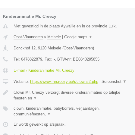
Kinderanimatie Mr. Creezy
Niet gevestigd in de plaats Aywaille en in de provincie Luik.
Oost-Vlaanderen
»
Melsele
|
Google maps
▼
Donckhof 12
,
9120
Melsele
(
Oost-Vlaanderen
)
Tel:
0478822879
, Fax:
-
, BTW-nr:
BE0840295855
E-mail › Kinderanimatie Mr. Creezy
Website:
https://www.mrcreezy.be/r/clowns2.php
|
Screenshot
▼
Clown Mr. Creezy verzorgt diverse kinderanimaties op talrijke
feesten en
▼
clown, kinderanimatie, babyborrels, verjaardagen,
communiefeesten,
▼
Er wordt gewerkt op afspraak.