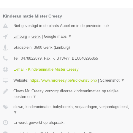
Kinderanimatie Mister Creezy
Niet gevestigd in de plaats Aubel en in de provincie Luik.
Limburg
»
Genk
|
Google maps
▼
Stadsplein
,
3600
Genk
(
Limburg
)
Tel:
0478822879
, Fax:
-
, BTW-nr:
BE0840295855
E-mail › Kinderanimatie Mister Creezy
Website:
https://www.mrcreezy.be/r/clowns3.php
|
Screenshot
▼
Clown Mr. Creezy verzorgt diverse kinderanimaties op talrijke
feesten en
▼
clown, kinderanimatie, babyborrels, verjaardagen, verjaardagsfeest,
▼
Er wordt gewerkt op afspraak.