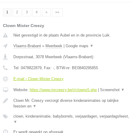
1
2
3
4
»
»»
Clown Mister Creezy
Niet gevestigd in de plaats Aubel en in de provincie Luik.
Vlaams-Brabant
»
Meerbeek
|
Google maps
▼
Dorpsstraat
,
3078
Meerbeek
(
Vlaams-Brabant
)
Tel:
0478822879
, Fax:
-
, BTW-nr:
BE0840295855
E-mail › Clown Mister Creezy
Website:
https://www.mrcreezy.be/r/clowns5.php
|
Screenshot
▼
Clown Mr. Creezy verzorgt diverse kinderanimaties op talrijke
feesten en
▼
clown, kinderanimatie, babyborrels, verjaardagen, verjaardagsfeest,
▼
Er wordt gewerkt op afspraak.