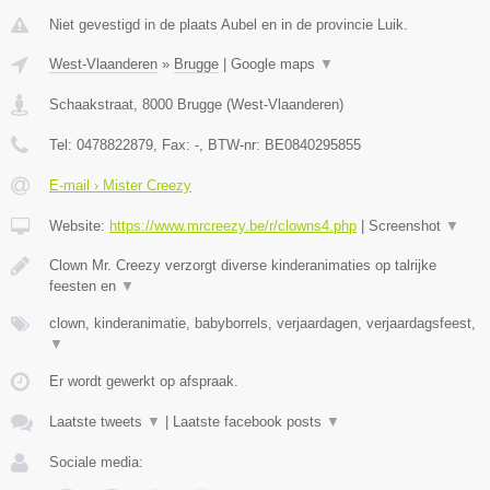
Niet gevestigd in de plaats Aubel en in de provincie Luik.
West-Vlaanderen
»
Brugge
|
Google maps
▼
Schaakstraat
,
8000
Brugge
(
West-Vlaanderen
)
Tel:
0478822879
, Fax:
-
, BTW-nr:
BE0840295855
E-mail › Mister Creezy
Website:
https://www.mrcreezy.be/r/clowns4.php
|
Screenshot
▼
Clown Mr. Creezy verzorgt diverse kinderanimaties op talrijke
feesten en
▼
clown, kinderanimatie, babyborrels, verjaardagen, verjaardagsfeest,
▼
Er wordt gewerkt op afspraak.
Laatste tweets
▼
|
Laatste facebook posts
▼
Sociale media: