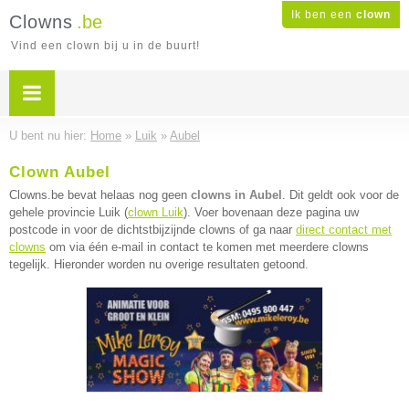
Ik ben een
clown
Clowns
.be
Vind een clown bij u in de buurt!
U bent nu hier:
Home
»
Luik
»
Aubel
Clown Aubel
Clowns.be bevat helaas nog geen
clowns in Aubel
. Dit geldt ook voor de
gehele provincie Luik (
clown Luik
). Voer bovenaan deze pagina uw
postcode in voor de dichtstbijzijnde clowns of ga naar
direct contact met
clowns
om via één e-mail in contact te komen met meerdere clowns
tegelijk. Hieronder worden nu overige resultaten getoond.