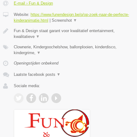
E-mail › Fun & Design
Website:
https://www.funendesign.be/p/op-zoek-naar-de-perfecte-
kinderanimatie.html
|
Screenshot
▼
Fun & Design staat garant voor kwalitatief entertainment,
kwalitatieve
▼
Clownerie, Kindergoochelshow, ballonplooien, kinderdisco,
kindergrime,
▼
Openingstijden onbekend
Laatste facebook posts
▼
Sociale media: