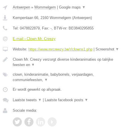
Antwerpen
»
Wommelgem
|
Google maps
▼
Kempenlaan 66
,
2160
Wommelgem
(
Antwerpen
)
Tel:
0478822879
, Fax:
-
, BTW-nr:
BE0840295855
E-mail › Clown Mr. Creezy
Website:
https://www.mrcreezy.be/r/clowns1.php
|
Screenshot
▼
Clown Mr. Creezy verzorgt diverse kinderanimaties op talrijke
feesten en
▼
clown, kinderanimatie, babyborrels, verjaardagen,
communiefeesten,
▼
Er wordt gewerkt op afspraak.
Laatste tweets
▼
|
Laatste facebook posts
▼
Sociale media: