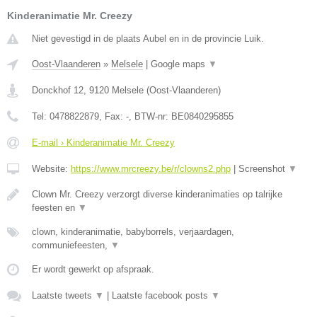
Kinderanimatie Mr. Creezy
Niet gevestigd in de plaats Aubel en in de provincie Luik.
Oost-Vlaanderen
»
Melsele
|
Google maps
▼
Donckhof 12
,
9120
Melsele
(
Oost-Vlaanderen
)
Tel:
0478822879
, Fax:
-
, BTW-nr:
BE0840295855
E-mail › Kinderanimatie Mr. Creezy
Website:
https://www.mrcreezy.be/r/clowns2.php
|
Screenshot
▼
Clown Mr. Creezy verzorgt diverse kinderanimaties op talrijke
feesten en
▼
clown, kinderanimatie, babyborrels, verjaardagen,
communiefeesten,
▼
Er wordt gewerkt op afspraak.
Laatste tweets
▼
|
Laatste facebook posts
▼