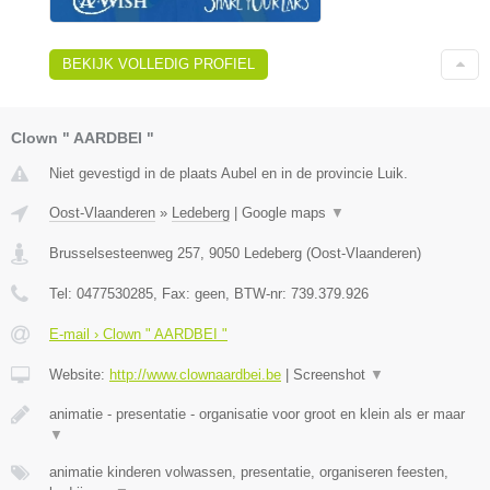
BEKIJK VOLLEDIG PROFIEL
Clown " AARDBEI "
Niet gevestigd in de plaats Aubel en in de provincie Luik.
Oost-Vlaanderen
»
Ledeberg
|
Google maps
▼
Brusselsesteenweg 257
,
9050
Ledeberg
(
Oost-Vlaanderen
)
Tel:
0477530285
, Fax:
geen
, BTW-nr:
739.379.926
E-mail › Clown " AARDBEI "
Website:
http://www.clownaardbei.be
|
Screenshot
▼
animatie - presentatie - organisatie voor groot en klein als er maar
▼
animatie kinderen volwassen, presentatie, organiseren feesten,