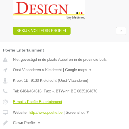
BEKIJK VOLLEDIG PROFIEL
Poefie Entertainment
Niet gevestigd in de plaats Aubel en in de provincie Luik.
Oost-Vlaanderen
»
Kieldrecht
|
Google maps
▼
Kreek 1B
,
9130
Kieldrecht
(
Oost-Vlaanderen
)
Tel:
0484/464616
, Fax:
-
, BTW-nr:
BE 0835104870
E-mail › Poefie Entertainment
Website:
http://www.poefie.be
|
Screenshot
▼
Clown Poefie:
▼