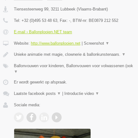
Tiensesteenweg 99
,
3211
Lubbeek
(
Vlaams-Brabant
)
Tel:
+32 (0)495 53 48 63
, Fax:
-
, BTW-nr:
BE0879 212 552
E-mail › Ballonplooien.NET team
Website:
http://www.ballonplooien.net
|
Screenshot
▼
Unieke animatie met magie, clownerie & ballonkunstenaars.
▼
Ballonvouwen voor kinderen, Ballonvouwen voor volwassenen (ook
▼
Er wordt gewerkt op afspraak.
Laatste facebook posts
▼
|
Introductie video
▼
Sociale media: