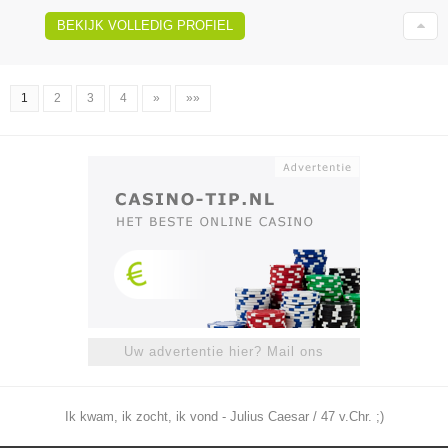
BEKIJK VOLLEDIG PROFIEL
1
2
3
4
»
»»
Uw advertentie hier? Mail ons
Ik kwam, ik zocht, ik vond - Julius Caesar / 47 v.Chr. ;)