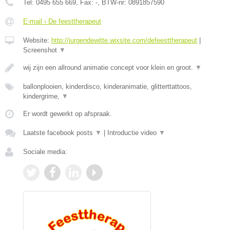
Tel:
0495 655 669
, Fax:
-
, BTW-nr:
0891857590
E-mail › De feesttherapeut
Website:
http://jurgendewitte.wixsite.com/defeesttherapeut
|
Screenshot
▼
wij zijn een allround animatie concept voor klein en groot.
▼
ballonplooien, kinderdisco, kinderanimatie, glitterttattoos,
kindergrime,
▼
Er wordt gewerkt op afspraak.
Laatste facebook posts
▼
|
Introductie video
▼
Sociale media: