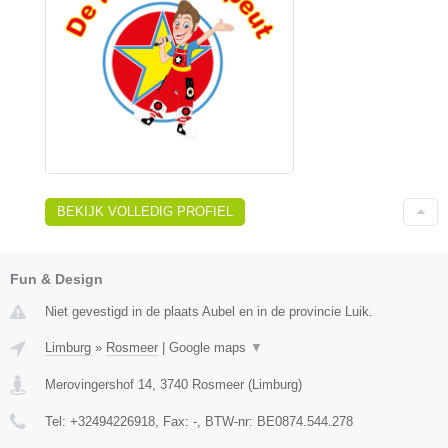
BEKIJK VOLLEDIG PROFIEL
Fun & Design
Niet gevestigd in de plaats Aubel en in de provincie Luik.
Limburg
»
Rosmeer
|
Google maps
▼
Merovingershof 14
,
3740
Rosmeer
(
Limburg
)
Tel:
+32494226918
, Fax:
-
, BTW-nr:
BE0874.544.278