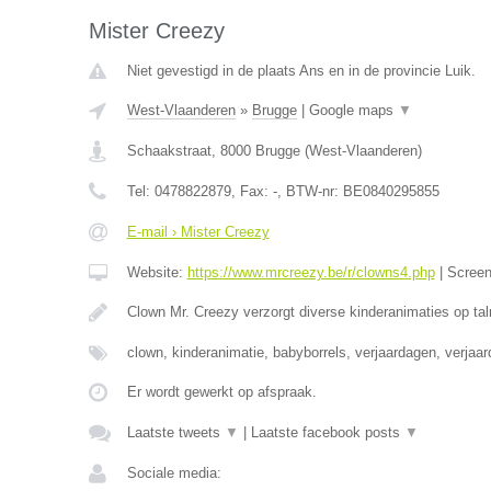
Mister Creezy
Niet gevestigd in de plaats Ans en in de provincie Luik.
West-Vlaanderen
»
Brugge
|
Google maps
▼
Schaakstraat
,
8000
Brugge
(
West-Vlaanderen
)
Tel:
0478822879
, Fax:
-
, BTW-nr:
BE0840295855
E-mail › Mister Creezy
Website:
https://www.mrcreezy.be/r/clowns4.php
|
Scree
Clown Mr. Creezy verzorgt diverse kinderanimaties op tal
clown, kinderanimatie, babyborrels, verjaardagen, verjaa
Er wordt gewerkt op afspraak.
Laatste tweets
▼
|
Laatste facebook posts
▼
Sociale media: