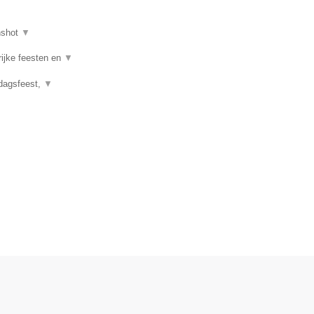
nshot
▼
rijke feesten en
▼
rdagsfeest,
▼