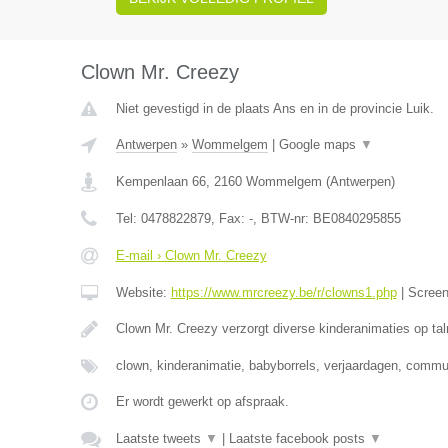
Clown Mr. Creezy
Niet gevestigd in de plaats Ans en in de provincie Luik.
Antwerpen
»
Wommelgem
|
Google maps
▼
Kempenlaan 66
,
2160
Wommelgem
(
Antwerpen
)
Tel:
0478822879
, Fax:
-
, BTW-nr:
BE0840295855
E-mail › Clown Mr. Creezy
Website:
https://www.mrcreezy.be/r/clowns1.php
|
Scree
Clown Mr. Creezy verzorgt diverse kinderanimaties op tal
clown, kinderanimatie, babyborrels, verjaardagen, comm
Er wordt gewerkt op afspraak.
Laatste tweets
▼
|
Laatste facebook posts
▼