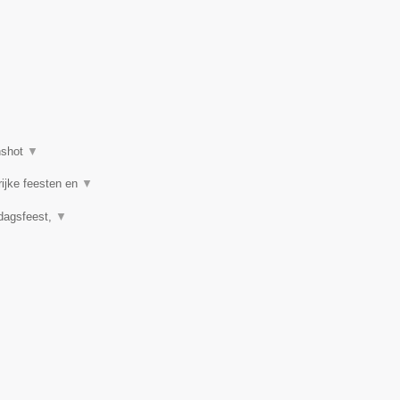
nshot
▼
rijke feesten en
▼
rdagsfeest,
▼