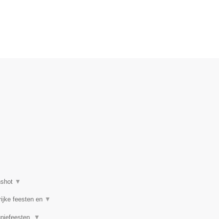
nshot
▼
rijke feesten en
▼
uniefeesten,
▼