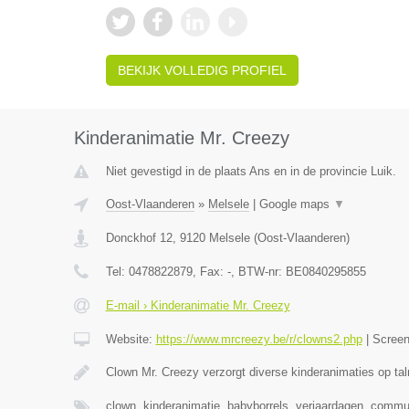
BEKIJK VOLLEDIG PROFIEL
Kinderanimatie Mr. Creezy
Niet gevestigd in de plaats Ans en in de provincie Luik.
Oost-Vlaanderen
»
Melsele
|
Google maps
▼
Donckhof 12
,
9120
Melsele
(
Oost-Vlaanderen
)
Tel:
0478822879
, Fax:
-
, BTW-nr:
BE0840295855
E-mail › Kinderanimatie Mr. Creezy
Website:
https://www.mrcreezy.be/r/clowns2.php
|
Scree
Clown Mr. Creezy verzorgt diverse kinderanimaties op tal
clown, kinderanimatie, babyborrels, verjaardagen, comm