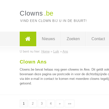
Clowns
.be
VIND EEN CLOWN BIJ U IN DE BUURT!
Nieuws
Zoeken
Contact
U bent nu hier:
Home
»
Luik
»
Ans
Clown Ans
Clowns.be bevat helaas nog geen
clowns in Ans
. Dit geldt oo
bovenaan deze pagina uw postcode in voor de dichtstbijzijnde 
via één e-mail in contact te komen met meerdere clowns tegelij
getoond.
1
2
3
4
»
»»