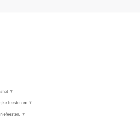
nshot
▼
rijke feesten en
▼
uniefeesten,
▼