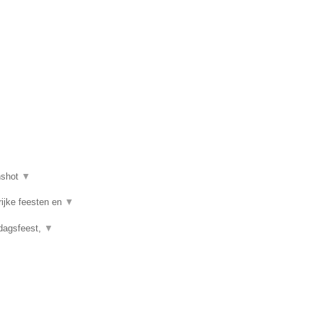
nshot
▼
rijke feesten en
▼
rdagsfeest,
▼