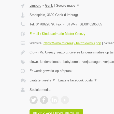
Limburg
»
Genk
|
Google maps
▼
Stadsplein
,
3600
Genk
(
Limburg
)
Tel:
0478822879
, Fax:
-
, BTW-nr:
BE0840295855
E-mail › Kinderanimatie Mister Creezy
Website:
https://www.mrcreezy.be/r/clowns3.php
|
Scree
Clown Mr. Creezy verzorgt diverse kinderanimaties op tal
clown, kinderanimatie, babyborrels, verjaardagen, verjaa
Er wordt gewerkt op afspraak.
Laatste tweets
▼
|
Laatste facebook posts
▼
Sociale media:
BEKIJK VOLLEDIG PROFIEL