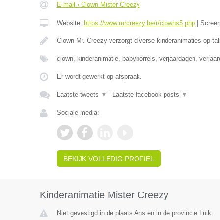
E-mail › Clown Mister Creezy
Website:
https://www.mrcreezy.be/r/clowns5.php
|
Scree
Clown Mr. Creezy verzorgt diverse kinderanimaties op tal
clown, kinderanimatie, babyborrels, verjaardagen, verjaa
Er wordt gewerkt op afspraak.
Laatste tweets
▼
|
Laatste facebook posts
▼
Sociale media:
BEKIJK VOLLEDIG PROFIEL
Kinderanimatie Mister Creezy
Niet gevestigd in de plaats Ans en in de provincie Luik.