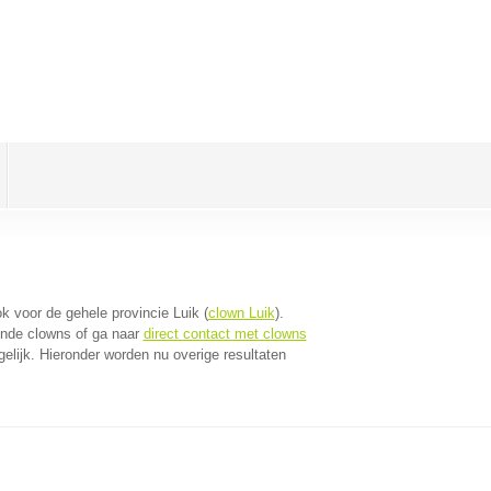
ok voor de gehele provincie Luik (
clown Luik
).
jnde clowns of ga naar
direct contact met clowns
lijk. Hieronder worden nu overige resultaten