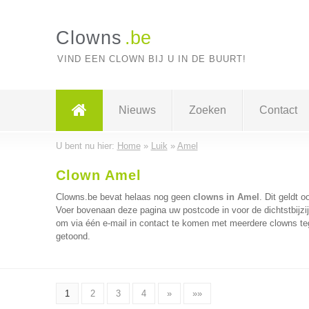
Clowns
.be
VIND EEN CLOWN BIJ U IN DE BUURT!
Nieuws
Zoeken
Contact
U bent nu hier:
Home
»
Luik
»
Amel
Clown Amel
Clowns.be bevat helaas nog geen
clowns in Amel
. Dit geldt o
Voer bovenaan deze pagina uw postcode in voor de dichtstbijzi
om via één e-mail in contact te komen met meerdere clowns tege
getoond.
1
2
3
4
»
»»