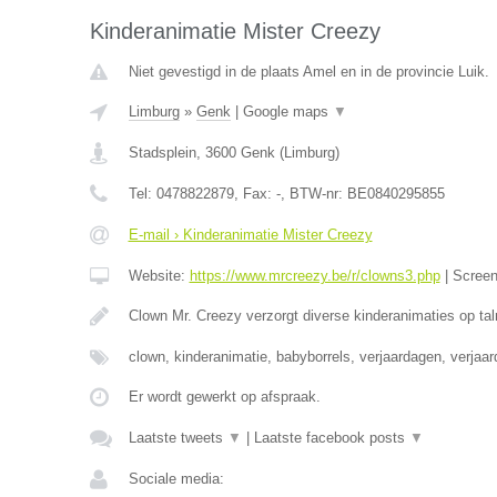
Kinderanimatie Mister Creezy
Niet gevestigd in de plaats Amel en in de provincie Luik.
Limburg
»
Genk
|
Google maps
▼
Stadsplein
,
3600
Genk
(
Limburg
)
Tel:
0478822879
, Fax:
-
, BTW-nr:
BE0840295855
E-mail › Kinderanimatie Mister Creezy
Website:
https://www.mrcreezy.be/r/clowns3.php
|
Scree
Clown Mr. Creezy verzorgt diverse kinderanimaties op tal
clown, kinderanimatie, babyborrels, verjaardagen, verjaa
Er wordt gewerkt op afspraak.
Laatste tweets
▼
|
Laatste facebook posts
▼
Sociale media: