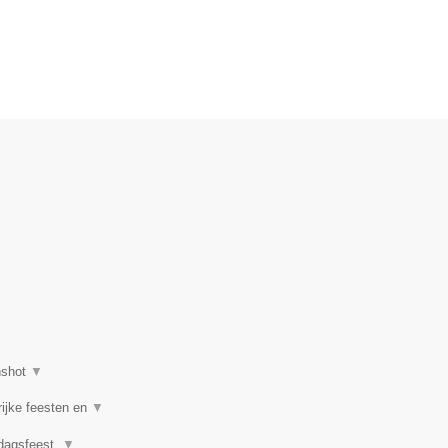
nshot
▼
rijke feesten en
▼
rdagsfeest,
▼