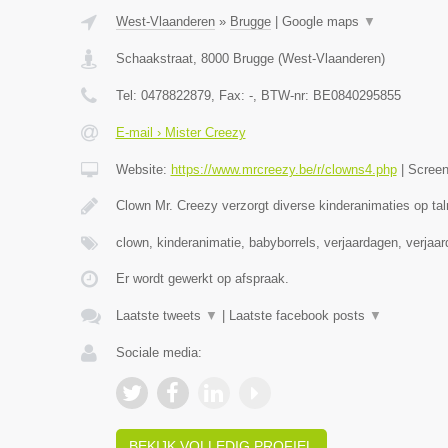
West-Vlaanderen
»
Brugge
|
Google maps
▼
Schaakstraat
,
8000
Brugge
(
West-Vlaanderen
)
Tel:
0478822879
, Fax:
-
, BTW-nr:
BE0840295855
E-mail › Mister Creezy
Website:
https://www.mrcreezy.be/r/clowns4.php
|
Scree
Clown Mr. Creezy verzorgt diverse kinderanimaties op tal
clown, kinderanimatie, babyborrels, verjaardagen, verjaa
Er wordt gewerkt op afspraak.
Laatste tweets
▼
|
Laatste facebook posts
▼
Sociale media:
BEKIJK VOLLEDIG PROFIEL