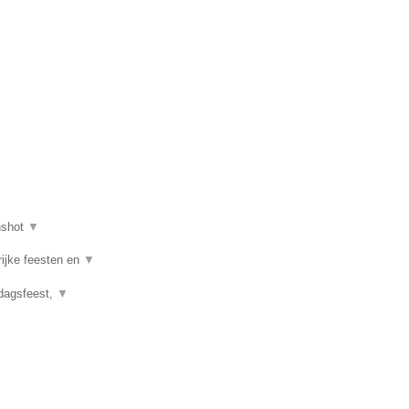
nshot
▼
rijke feesten en
▼
rdagsfeest,
▼