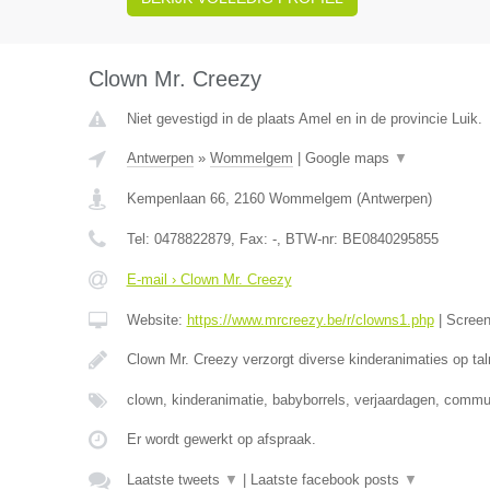
Clown Mr. Creezy
Niet gevestigd in de plaats Amel en in de provincie Luik.
Antwerpen
»
Wommelgem
|
Google maps
▼
Kempenlaan 66
,
2160
Wommelgem
(
Antwerpen
)
Tel:
0478822879
, Fax:
-
, BTW-nr:
BE0840295855
E-mail › Clown Mr. Creezy
Website:
https://www.mrcreezy.be/r/clowns1.php
|
Scree
Clown Mr. Creezy verzorgt diverse kinderanimaties op tal
clown, kinderanimatie, babyborrels, verjaardagen, comm
Er wordt gewerkt op afspraak.
Laatste tweets
▼
|
Laatste facebook posts
▼