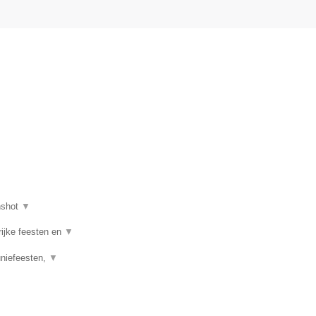
nshot
▼
rijke feesten en
▼
uniefeesten,
▼