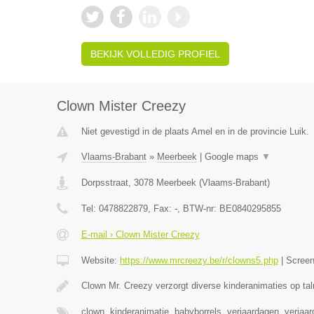
BEKIJK VOLLEDIG PROFIEL
Clown Mister Creezy
Niet gevestigd in de plaats Amel en in de provincie Luik.
Vlaams-Brabant
»
Meerbeek
|
Google maps
▼
Dorpsstraat
,
3078
Meerbeek
(
Vlaams-Brabant
)
Tel:
0478822879
, Fax:
-
, BTW-nr:
BE0840295855
E-mail › Clown Mister Creezy
Website:
https://www.mrcreezy.be/r/clowns5.php
|
Scree
Clown Mr. Creezy verzorgt diverse kinderanimaties op tal
clown, kinderanimatie, babyborrels, verjaardagen, verjaa