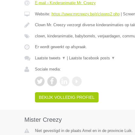
E-mail › Kinderanimatie Mr. Creezy
Website:
https://www.mrcreezy.be/r/clowns2.php
|
Scree
Clown Mr. Creezy verzorgt diverse kinderanimaties op tal
clown, kinderanimatie, babyborrels, verjaardagen, comm
Er wordt gewerkt op afspraak.
Laatste tweets
▼
|
Laatste facebook posts
▼
Sociale media:
BEKIJK VOLLEDIG PROFIEL
Mister Creezy
Niet gevestigd in de plaats Amel en in de provincie Luik.