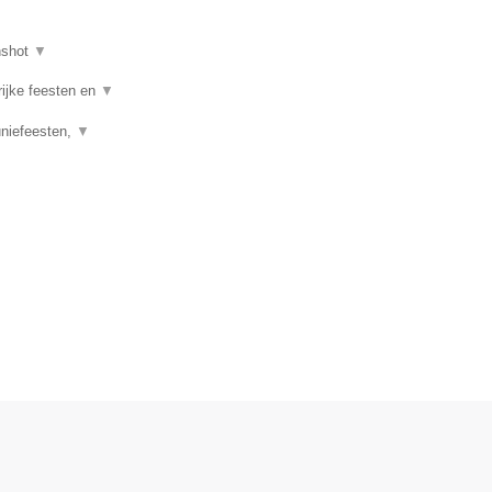
nshot
▼
rijke feesten en
▼
uniefeesten,
▼