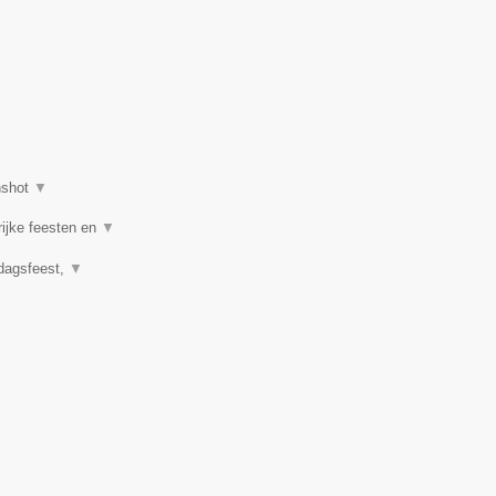
nshot
▼
rijke feesten en
▼
rdagsfeest,
▼