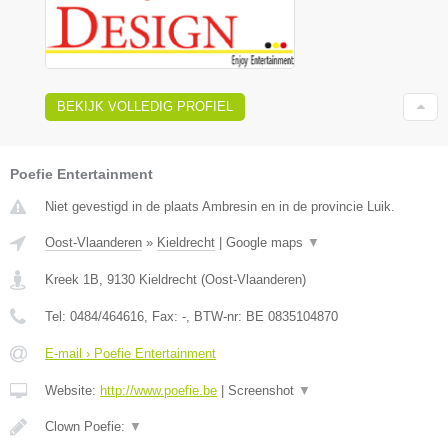
BEKIJK VOLLEDIG PROFIEL
Poefie Entertainment
Niet gevestigd in de plaats Ambresin en in de provincie Luik.
Oost-Vlaanderen
»
Kieldrecht
|
Google maps
▼
Kreek 1B
,
9130
Kieldrecht
(
Oost-Vlaanderen
)
Tel:
0484/464616
, Fax:
-
, BTW-nr:
BE 0835104870
E-mail › Poefie Entertainment
Website:
http://www.poefie.be
|
Screenshot
▼
Clown Poefie:
▼