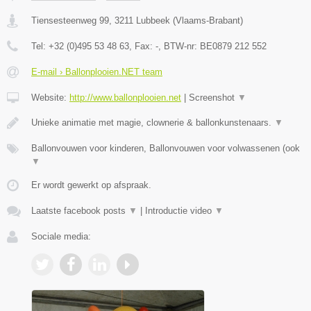
Tiensesteenweg 99
,
3211
Lubbeek
(
Vlaams-Brabant
)
Tel:
+32 (0)495 53 48 63
, Fax:
-
, BTW-nr:
BE0879 212 552
E-mail › Ballonplooien.NET team
Website:
http://www.ballonplooien.net
|
Screenshot
▼
Unieke animatie met magie, clownerie & ballonkunstenaars.
▼
Ballonvouwen voor kinderen, Ballonvouwen voor volwassenen (ook
▼
Er wordt gewerkt op afspraak.
Laatste facebook posts
▼
|
Introductie video
▼
Sociale media: