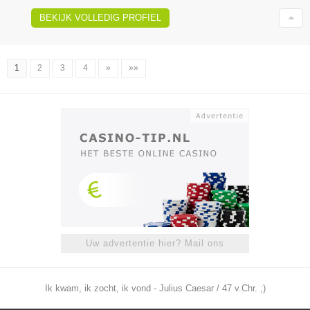
BEKIJK VOLLEDIG PROFIEL
1
2
3
4
»
»»
Uw advertentie hier? Mail ons
Ik kwam, ik zocht, ik vond - Julius Caesar / 47 v.Chr. ;)