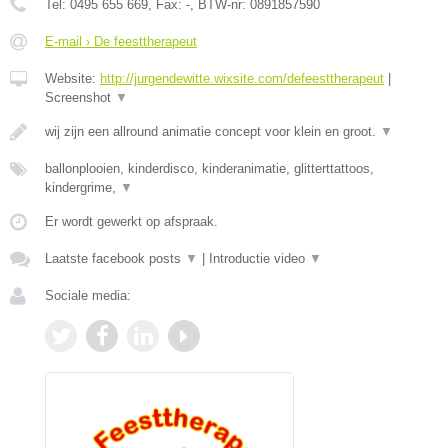
Tel:
0495 655 669
, Fax:
-
, BTW-nr:
0891857590
E-mail › De feesttherapeut
Website:
http://jurgendewitte.wixsite.com/defeesttherapeut
|
Screenshot
▼
wij zijn een allround animatie concept voor klein en groot.
▼
ballonplooien, kinderdisco, kinderanimatie, glitterttattoos,
kindergrime,
▼
Er wordt gewerkt op afspraak.
Laatste facebook posts
▼
|
Introductie video
▼
Sociale media: