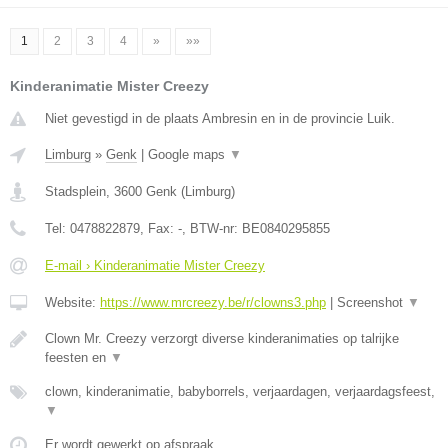
1
2
3
4
»
»»
Kinderanimatie Mister Creezy
Niet gevestigd in de plaats Ambresin en in de provincie Luik.
Limburg
»
Genk
|
Google maps
▼
Stadsplein
,
3600
Genk
(
Limburg
)
Tel:
0478822879
, Fax:
-
, BTW-nr:
BE0840295855
E-mail › Kinderanimatie Mister Creezy
Website:
https://www.mrcreezy.be/r/clowns3.php
|
Screenshot
▼
Clown Mr. Creezy verzorgt diverse kinderanimaties op talrijke
feesten en
▼
clown, kinderanimatie, babyborrels, verjaardagen, verjaardagsfeest,
▼
Er wordt gewerkt op afspraak.