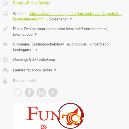
E-mail › Fun & Design
Website:
https://www.funendesign.be/p/op-zoek-naar-de-perfecte-
kinderanimatie.html
|
Screenshot
▼
Fun & Design staat garant voor kwalitatief entertainment,
kwalitatieve
▼
Clownerie, Kindergoochelshow, ballonplooien, kinderdisco,
kindergrime,
▼
Openingstijden onbekend
Laatste facebook posts
▼
Sociale media: