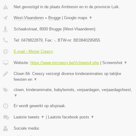
Niet gevestigd in de plaats Ambresin en in de provincie Luik.
West-Vlaanderen
»
Brugge
|
Google maps
▼
Schaakstraat
,
8000
Brugge
(
West-Vlaanderen
)
Tel:
0478822879
, Fax:
-
, BTW-nr:
BE0840295855
E-mail › Mister Creezy
Website:
https://www.mrcreezy.be/r/clowns4.php
|
Screenshot
▼
Clown Mr. Creezy verzorgt diverse kinderanimaties op talrijke
feesten en
▼
clown, kinderanimatie, babyborrels, verjaardagen, verjaardagsfeest,
▼
Er wordt gewerkt op afspraak.
Laatste tweets
▼
|
Laatste facebook posts
▼
Sociale media: