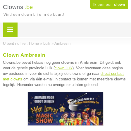
Ik ben een
clown
Clowns
.be
Vind een clown bij u in de buurt!
U bent nu hier:
Home
»
Luik
»
Ambresin
Clown Ambresin
Clowns.be bevat helaas nog geen
clowns in Ambresin
. Dit geldt ook
voor de gehele provincie Luik (
clown Luik
). Voer bovenaan deze pagina
uw postcode in voor de dichtstbijzijnde clowns of ga naar
direct contact
met clowns
om via één e-mail in contact te komen met meerdere clowns
tegelijk. Hieronder worden nu overige resultaten getoond.