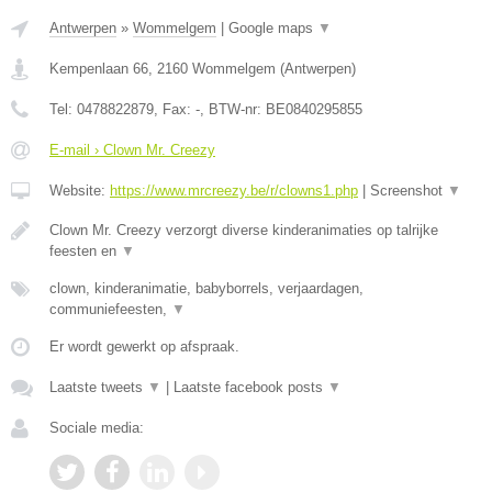
Antwerpen
»
Wommelgem
|
Google maps
▼
Kempenlaan 66
,
2160
Wommelgem
(
Antwerpen
)
Tel:
0478822879
, Fax:
-
, BTW-nr:
BE0840295855
E-mail › Clown Mr. Creezy
Website:
https://www.mrcreezy.be/r/clowns1.php
|
Screenshot
▼
Clown Mr. Creezy verzorgt diverse kinderanimaties op talrijke
feesten en
▼
clown, kinderanimatie, babyborrels, verjaardagen,
communiefeesten,
▼
Er wordt gewerkt op afspraak.
Laatste tweets
▼
|
Laatste facebook posts
▼
Sociale media: