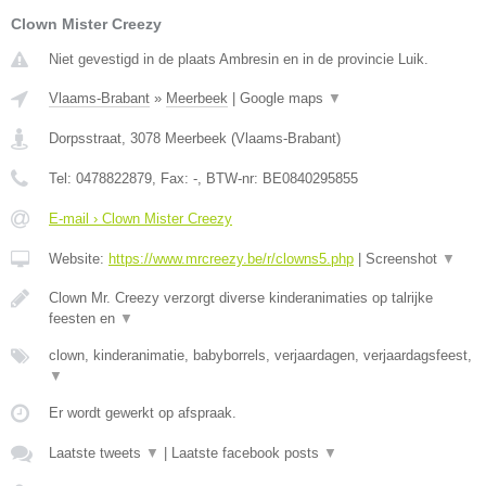
Clown Mister Creezy
Niet gevestigd in de plaats Ambresin en in de provincie Luik.
Vlaams-Brabant
»
Meerbeek
|
Google maps
▼
Dorpsstraat
,
3078
Meerbeek
(
Vlaams-Brabant
)
Tel:
0478822879
, Fax:
-
, BTW-nr:
BE0840295855
E-mail › Clown Mister Creezy
Website:
https://www.mrcreezy.be/r/clowns5.php
|
Screenshot
▼
Clown Mr. Creezy verzorgt diverse kinderanimaties op talrijke
feesten en
▼
clown, kinderanimatie, babyborrels, verjaardagen, verjaardagsfeest,
▼
Er wordt gewerkt op afspraak.
Laatste tweets
▼
|
Laatste facebook posts
▼