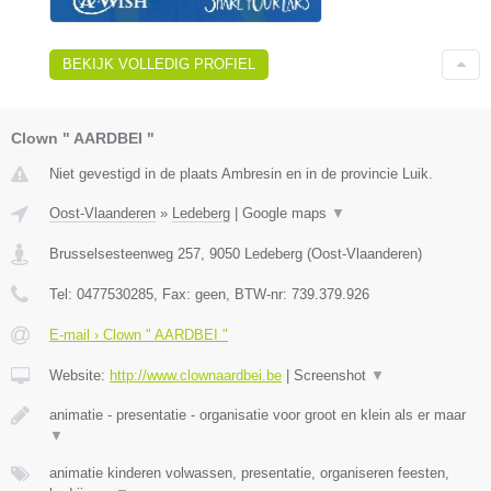
BEKIJK VOLLEDIG PROFIEL
Clown " AARDBEI "
Niet gevestigd in de plaats Ambresin en in de provincie Luik.
Oost-Vlaanderen
»
Ledeberg
|
Google maps
▼
Brusselsesteenweg 257
,
9050
Ledeberg
(
Oost-Vlaanderen
)
Tel:
0477530285
, Fax:
geen
, BTW-nr:
739.379.926
E-mail › Clown " AARDBEI "
Website:
http://www.clownaardbei.be
|
Screenshot
▼
animatie - presentatie - organisatie voor groot en klein als er maar
▼
animatie kinderen volwassen, presentatie, organiseren feesten,