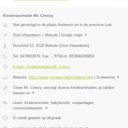
Kinderanimatie Mr. Creezy
Niet gevestigd in de plaats Ambresin en in de provincie Luik.
Oost-Vlaanderen
»
Melsele
|
Google maps
▼
Donckhof 12
,
9120
Melsele
(
Oost-Vlaanderen
)
Tel:
0478822879
, Fax:
-
, BTW-nr:
BE0840295855
E-mail › Kinderanimatie Mr. Creezy
Website:
https://www.mrcreezy.be/r/clowns2.php
|
Screenshot
▼
Clown Mr. Creezy verzorgt diverse kinderanimaties op talrijke
feesten en
▼
clown, kinderanimatie, babyborrels, verjaardagen,
communiefeesten,
▼
Er wordt gewerkt op afspraak.