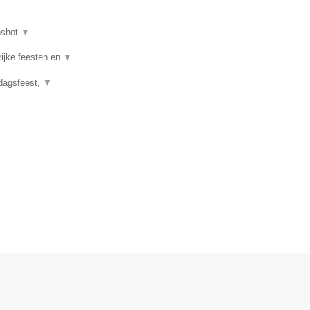
nshot
▼
rijke feesten en
▼
rdagsfeest,
▼