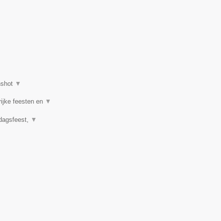
nshot
▼
rijke feesten en
▼
rdagsfeest,
▼