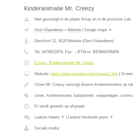
Kinderanimatie Mr. Creezy
Niet gevestigd in de plaats Amay en in de provincie Luik.
Oost-Vlaanderen
»
Melsele
|
Google maps
▼
Donckhof 12
,
9120
Melsele
(
Oost-Vlaanderen
)
Tel:
0478822879
, Fax:
-
, BTW-nr:
BE0840295855
E-mail › Kinderanimatie Mr. Creezy
Website:
https://www.mrcreezy.be/r/clowns2.php
|
Scree
Clown Mr. Creezy verzorgt diverse kinderanimaties op tal
clown, kinderanimatie, babyborrels, verjaardagen, comm
Er wordt gewerkt op afspraak.
Laatste tweets
▼
|
Laatste facebook posts
▼
Sociale media: