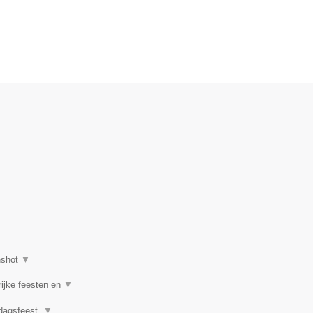
nshot
▼
rijke feesten en
▼
rdagsfeest,
▼