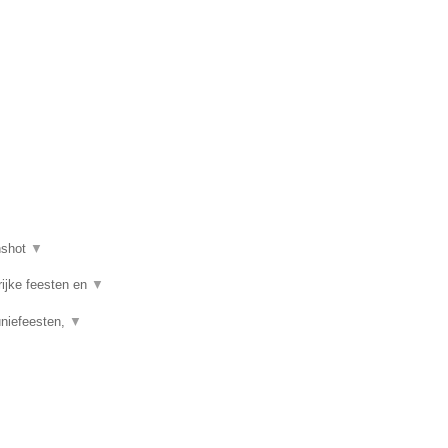
nshot
▼
rijke feesten en
▼
uniefeesten,
▼