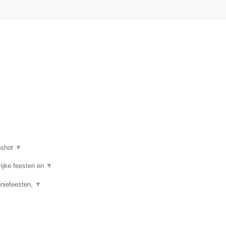
nshot
▼
rijke feesten en
▼
uniefeesten,
▼