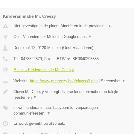
Kinderanimatie Mr. Creezy
Niet gevestigd in de plaats Aineffe en in de provincie Luik.
Oost-Vlaanderen
»
Melsele
|
Google maps
▼
Donckhof 12
,
9120
Melsele
(
Oost-Vlaanderen
)
Tel:
0478822879
, Fax:
-
, BTW-nr:
BE0840295855
E-mail › Kinderanimatie Mr. Creezy
Website:
https://www.mrcreezy.be/r/clowns2.php
|
Screenshot
▼
Clown Mr. Creezy verzorgt diverse kinderanimaties op talrijke
feesten en
▼
clown, kinderanimatie, babyborrels, verjaardagen,
communiefeesten,
▼
Er wordt gewerkt op afspraak.