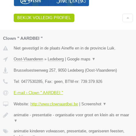
BEKIJK VOLLEDIG PROFIEL
Clown " AARDBEI "
Niet gevestigd in de plaats Aineffe en in de provincie Luik.
Oost-Vlaanderen
»
Ledeberg
|
Google maps
▼
Brusselsesteenweg 257
,
9050
Ledeberg
(
Oost-Vlaanderen
)
Tel:
0477530285
, Fax:
geen
, BTW-nr:
739.379.926
E-mail › Clown " AARDBEI "
Website:
http://www.clownaardbei.be
|
Screenshot
▼
animatie - presentatie - organisatie voor groot en klein als er maar
▼
animatie kinderen volwassen, presentatie, organiseren feesten,