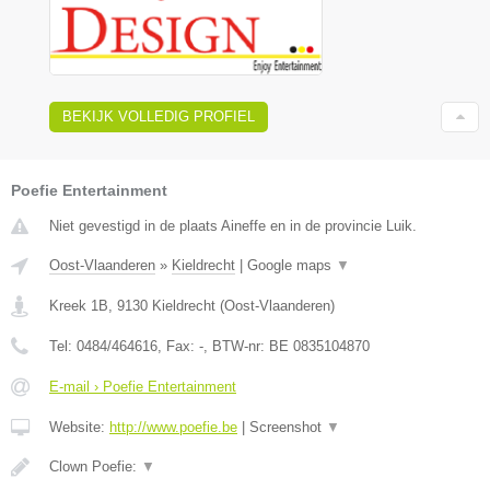
BEKIJK VOLLEDIG PROFIEL
Poefie Entertainment
Niet gevestigd in de plaats Aineffe en in de provincie Luik.
Oost-Vlaanderen
»
Kieldrecht
|
Google maps
▼
Kreek 1B
,
9130
Kieldrecht
(
Oost-Vlaanderen
)
Tel:
0484/464616
, Fax:
-
, BTW-nr:
BE 0835104870
E-mail › Poefie Entertainment
Website:
http://www.poefie.be
|
Screenshot
▼
Clown Poefie:
▼