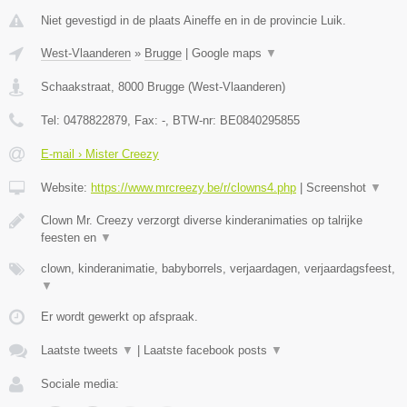
Niet gevestigd in de plaats Aineffe en in de provincie Luik.
West-Vlaanderen
»
Brugge
|
Google maps
▼
Schaakstraat
,
8000
Brugge
(
West-Vlaanderen
)
Tel:
0478822879
, Fax:
-
, BTW-nr:
BE0840295855
E-mail › Mister Creezy
Website:
https://www.mrcreezy.be/r/clowns4.php
|
Screenshot
▼
Clown Mr. Creezy verzorgt diverse kinderanimaties op talrijke
feesten en
▼
clown, kinderanimatie, babyborrels, verjaardagen, verjaardagsfeest,
▼
Er wordt gewerkt op afspraak.
Laatste tweets
▼
|
Laatste facebook posts
▼
Sociale media: