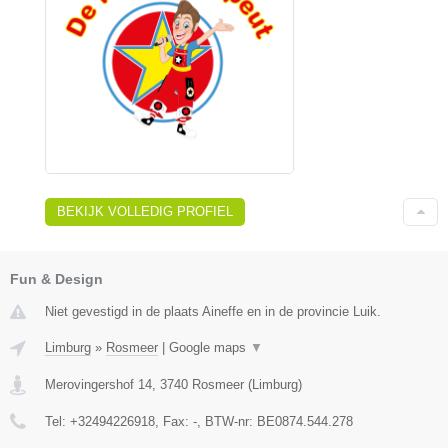
BEKIJK VOLLEDIG PROFIEL
Fun & Design
Niet gevestigd in de plaats Aineffe en in de provincie Luik.
Limburg
»
Rosmeer
|
Google maps
▼
Merovingershof 14
,
3740
Rosmeer
(
Limburg
)
Tel:
+32494226918
, Fax:
-
, BTW-nr:
BE0874.544.278