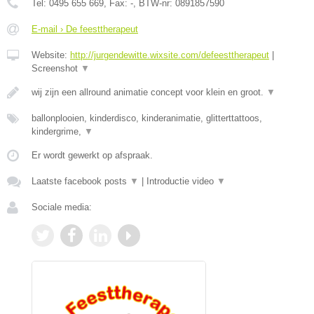
Tel:
0495 655 669
, Fax:
-
, BTW-nr:
0891857590
E-mail › De feesttherapeut
Website:
http://jurgendewitte.wixsite.com/defeesttherapeut
|
Screenshot
▼
wij zijn een allround animatie concept voor klein en groot.
▼
ballonplooien, kinderdisco, kinderanimatie, glitterttattoos,
kindergrime,
▼
Er wordt gewerkt op afspraak.
Laatste facebook posts
▼
|
Introductie video
▼
Sociale media: