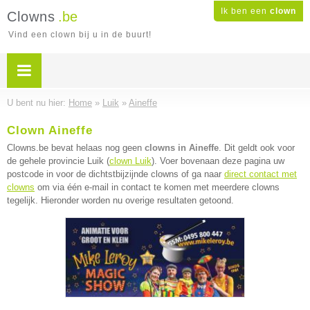
Ik ben een
clown
Clowns
.be
Vind een clown bij u in de buurt!
U bent nu hier:
Home
»
Luik
»
Aineffe
Clown Aineffe
Clowns.be bevat helaas nog geen
clowns in Aineffe
. Dit geldt ook voor
de gehele provincie Luik (
clown Luik
). Voer bovenaan deze pagina uw
postcode in voor de dichtstbijzijnde clowns of ga naar
direct contact met
clowns
om via één e-mail in contact te komen met meerdere clowns
tegelijk. Hieronder worden nu overige resultaten getoond.