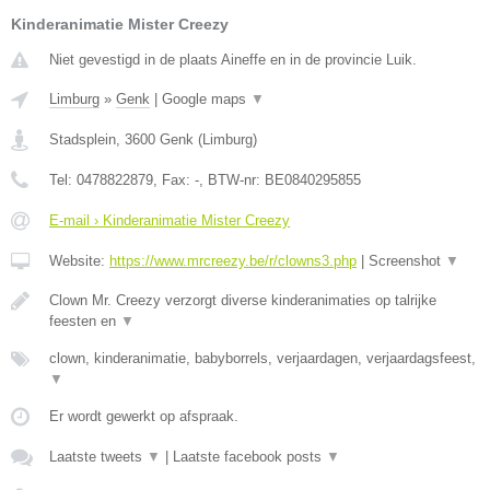
Kinderanimatie Mister Creezy
Niet gevestigd in de plaats Aineffe en in de provincie Luik.
Limburg
»
Genk
|
Google maps
▼
Stadsplein
,
3600
Genk
(
Limburg
)
Tel:
0478822879
, Fax:
-
, BTW-nr:
BE0840295855
E-mail › Kinderanimatie Mister Creezy
Website:
https://www.mrcreezy.be/r/clowns3.php
|
Screenshot
▼
Clown Mr. Creezy verzorgt diverse kinderanimaties op talrijke
feesten en
▼
clown, kinderanimatie, babyborrels, verjaardagen, verjaardagsfeest,
▼
Er wordt gewerkt op afspraak.
Laatste tweets
▼
|
Laatste facebook posts
▼