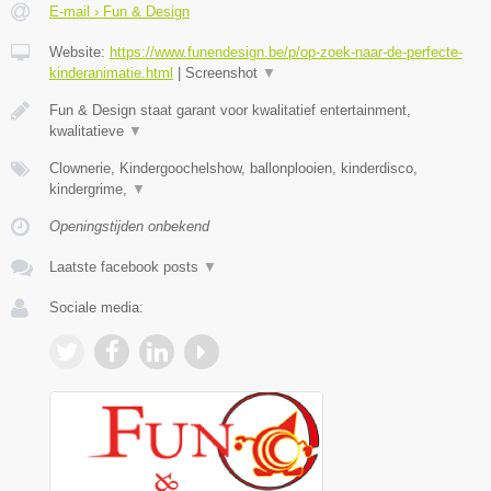
E-mail › Fun & Design
Website:
https://www.funendesign.be/p/op-zoek-naar-de-perfecte-
kinderanimatie.html
|
Screenshot
▼
Fun & Design staat garant voor kwalitatief entertainment,
kwalitatieve
▼
Clownerie, Kindergoochelshow, ballonplooien, kinderdisco,
kindergrime,
▼
Openingstijden onbekend
Laatste facebook posts
▼
Sociale media: