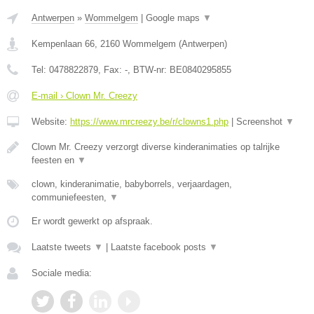
Antwerpen
»
Wommelgem
|
Google maps
▼
Kempenlaan 66
,
2160
Wommelgem
(
Antwerpen
)
Tel:
0478822879
, Fax:
-
, BTW-nr:
BE0840295855
E-mail › Clown Mr. Creezy
Website:
https://www.mrcreezy.be/r/clowns1.php
|
Screenshot
▼
Clown Mr. Creezy verzorgt diverse kinderanimaties op talrijke
feesten en
▼
clown, kinderanimatie, babyborrels, verjaardagen,
communiefeesten,
▼
Er wordt gewerkt op afspraak.
Laatste tweets
▼
|
Laatste facebook posts
▼
Sociale media: