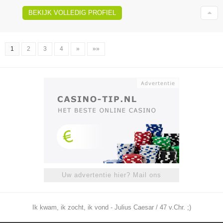
BEKIJK VOLLEDIG PROFIEL
1
2
3
4
»
»»
Uw advertentie hier? Mail ons
Ik kwam, ik zocht, ik vond - Julius Caesar / 47 v.Chr. ;)