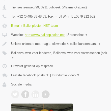
Tiensesteenweg 99
,
3211
Lubbeek
(
Vlaams-Brabant
)
Tel:
+32 (0)495 53 48 63
, Fax:
-
, BTW-nr:
BE0879 212 552
E-mail › Ballonplooien.NET team
Website:
http://www.ballonplooien.net
|
Screenshot
▼
Unieke animatie met magie, clownerie & ballonkunstenaars.
▼
Ballonvouwen voor kinderen, Ballonvouwen voor volwassenen (ook
▼
Er wordt gewerkt op afspraak.
Laatste facebook posts
▼
|
Introductie video
▼
Sociale media: