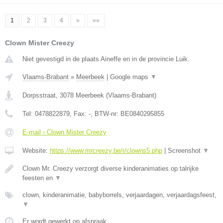
1
2
3
4
»
»»
Clown Mister Creezy
Niet gevestigd in de plaats Aineffe en in de provincie Luik.
Vlaams-Brabant
»
Meerbeek
|
Google maps
▼
Dorpsstraat
,
3078
Meerbeek
(
Vlaams-Brabant
)
Tel:
0478822879
, Fax:
-
, BTW-nr:
BE0840295855
E-mail › Clown Mister Creezy
Website:
https://www.mrcreezy.be/r/clowns5.php
|
Screenshot
▼
Clown Mr. Creezy verzorgt diverse kinderanimaties op talrijke
feesten en
▼
clown, kinderanimatie, babyborrels, verjaardagen, verjaardagsfeest,
▼
Er wordt gewerkt op afspraak.