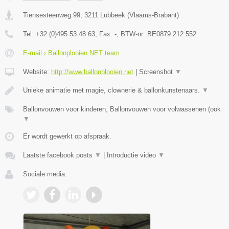
Tiensesteenweg 99
,
3211
Lubbeek
(
Vlaams-Brabant
)
Tel:
+32 (0)495 53 48 63
, Fax:
-
, BTW-nr:
BE0879 212 552
E-mail › Ballonplooien.NET team
Website:
http://www.ballonplooien.net
|
Screenshot
▼
Unieke animatie met magie, clownerie & ballonkunstenaars.
▼
Ballonvouwen voor kinderen, Ballonvouwen voor volwassenen (ook
▼
Er wordt gewerkt op afspraak.
Laatste facebook posts
▼
|
Introductie video
▼
Sociale media: