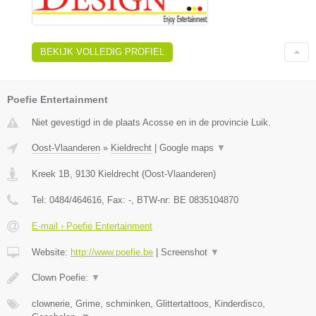
BEKIJK VOLLEDIG PROFIEL
Poefie Entertainment
Niet gevestigd in de plaats Acosse en in de provincie Luik.
Oost-Vlaanderen
»
Kieldrecht
|
Google maps
▼
Kreek 1B
,
9130
Kieldrecht
(
Oost-Vlaanderen
)
Tel:
0484/464616
, Fax:
-
, BTW-nr:
BE 0835104870
E-mail › Poefie Entertainment
Website:
http://www.poefie.be
|
Screenshot
▼
Clown Poefie:
▼
clownerie, Grime, schminken, Glittertattoos, Kinderdisco,