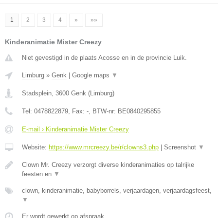
1
2
3
4
»
»»
Kinderanimatie Mister Creezy
Niet gevestigd in de plaats Acosse en in de provincie Luik.
Limburg
»
Genk
|
Google maps
▼
Stadsplein
,
3600
Genk
(
Limburg
)
Tel:
0478822879
, Fax:
-
, BTW-nr:
BE0840295855
E-mail › Kinderanimatie Mister Creezy
Website:
https://www.mrcreezy.be/r/clowns3.php
|
Screenshot
▼
Clown Mr. Creezy verzorgt diverse kinderanimaties op talrijke
feesten en
▼
clown, kinderanimatie, babyborrels, verjaardagen, verjaardagsfeest,
▼
Er wordt gewerkt op afspraak.