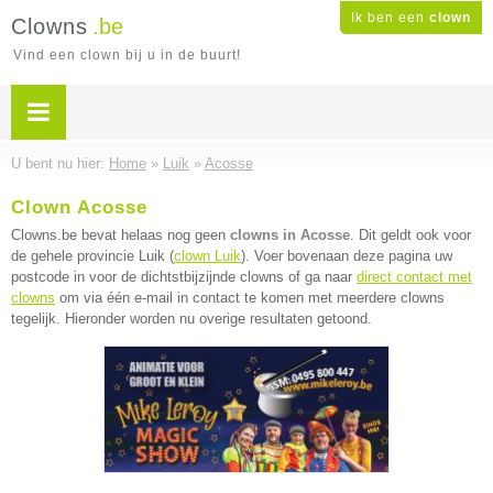
Ik ben een
clown
Clowns
.be
Vind een clown bij u in de buurt!
U bent nu hier:
Home
»
Luik
»
Acosse
Clown Acosse
Clowns.be bevat helaas nog geen
clowns in Acosse
. Dit geldt ook voor
de gehele provincie Luik (
clown Luik
). Voer bovenaan deze pagina uw
postcode in voor de dichtstbijzijnde clowns of ga naar
direct contact met
clowns
om via één e-mail in contact te komen met meerdere clowns
tegelijk. Hieronder worden nu overige resultaten getoond.