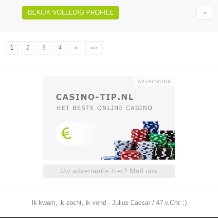
BEKIJK VOLLEDIG PROFIEL
1
2
3
4
»
»»
Uw advertentie hier? Mail ons
Ik kwam, ik zocht, ik vond - Julius Caesar / 47 v.Chr. ;)