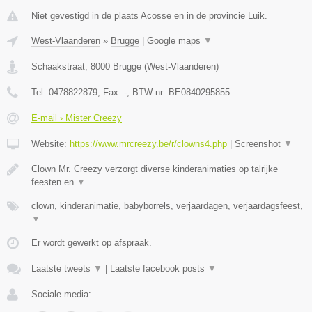
Niet gevestigd in de plaats Acosse en in de provincie Luik.
West-Vlaanderen
»
Brugge
|
Google maps
▼
Schaakstraat
,
8000
Brugge
(
West-Vlaanderen
)
Tel:
0478822879
, Fax:
-
, BTW-nr:
BE0840295855
E-mail › Mister Creezy
Website:
https://www.mrcreezy.be/r/clowns4.php
|
Screenshot
▼
Clown Mr. Creezy verzorgt diverse kinderanimaties op talrijke
feesten en
▼
clown, kinderanimatie, babyborrels, verjaardagen, verjaardagsfeest,
▼
Er wordt gewerkt op afspraak.
Laatste tweets
▼
|
Laatste facebook posts
▼
Sociale media: