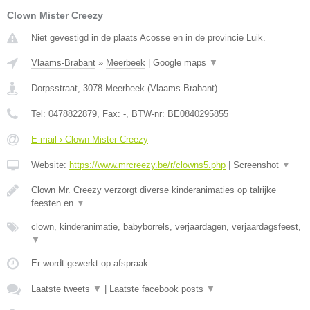
Clown Mister Creezy
Niet gevestigd in de plaats Acosse en in de provincie Luik.
Vlaams-Brabant
»
Meerbeek
|
Google maps
▼
Dorpsstraat
,
3078
Meerbeek
(
Vlaams-Brabant
)
Tel:
0478822879
, Fax:
-
, BTW-nr:
BE0840295855
E-mail › Clown Mister Creezy
Website:
https://www.mrcreezy.be/r/clowns5.php
|
Screenshot
▼
Clown Mr. Creezy verzorgt diverse kinderanimaties op talrijke
feesten en
▼
clown, kinderanimatie, babyborrels, verjaardagen, verjaardagsfeest,
▼
Er wordt gewerkt op afspraak.
Laatste tweets
▼
|
Laatste facebook posts
▼