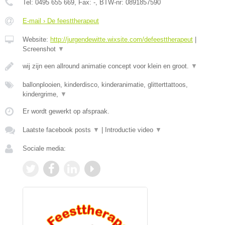
Tel:
0495 655 669
, Fax:
-
, BTW-nr:
0891857590
E-mail › De feesttherapeut
Website:
http://jurgendewitte.wixsite.com/defeesttherapeut
|
Screenshot
▼
wij zijn een allround animatie concept voor klein en groot.
▼
ballonplooien, kinderdisco, kinderanimatie, glitterttattoos,
kindergrime,
▼
Er wordt gewerkt op afspraak.
Laatste facebook posts
▼
|
Introductie video
▼
Sociale media: