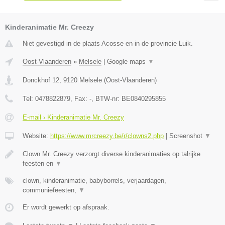
Kinderanimatie Mr. Creezy
Niet gevestigd in de plaats Acosse en in de provincie Luik.
Oost-Vlaanderen
»
Melsele
|
Google maps
▼
Donckhof 12
,
9120
Melsele
(
Oost-Vlaanderen
)
Tel:
0478822879
, Fax:
-
, BTW-nr:
BE0840295855
E-mail › Kinderanimatie Mr. Creezy
Website:
https://www.mrcreezy.be/r/clowns2.php
|
Screenshot
▼
Clown Mr. Creezy verzorgt diverse kinderanimaties op talrijke
feesten en
▼
clown, kinderanimatie, babyborrels, verjaardagen,
communiefeesten,
▼
Er wordt gewerkt op afspraak.