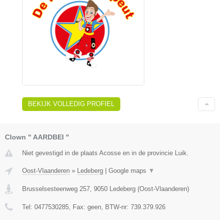
BEKIJK VOLLEDIG PROFIEL
Clown " AARDBEI "
Niet gevestigd in de plaats Acosse en in de provincie Luik.
Oost-Vlaanderen
»
Ledeberg
|
Google maps
▼
Brusselsesteenweg 257
,
9050
Ledeberg
(
Oost-Vlaanderen
)
Tel:
0477530285
, Fax:
geen
, BTW-nr:
739.379.926