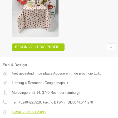
BEKIJK VOLLEDIG PROFIEL
Fun & Design
Niet gevestigd in de plaats Acosse en in de provincie Luik.
Limburg
»
Rosmeer
|
Google maps
▼
Merovingershof 14
,
3740
Rosmeer
(
Limburg
)
Tel:
+32494226918
, Fax:
-
, BTW-nr:
BE0874.544.278
E-mail › Fun & Design