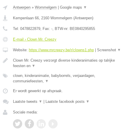
Antwerpen
»
Wommelgem
|
Google maps
▼
Kempenlaan 66
,
2160
Wommelgem
(
Antwerpen
)
Tel:
0478822879
, Fax:
-
, BTW-nr:
BE0840295855
E-mail › Clown Mr. Creezy
Website:
https://www.mrcreezy.be/r/clowns1.php
|
Screenshot
▼
Clown Mr. Creezy verzorgt diverse kinderanimaties op talrijke
feesten en
▼
clown, kinderanimatie, babyborrels, verjaardagen,
communiefeesten,
▼
Er wordt gewerkt op afspraak.
Laatste tweets
▼
|
Laatste facebook posts
▼
Sociale media: