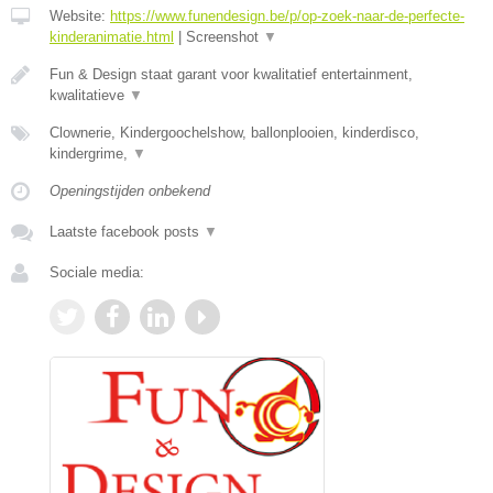
Website:
https://www.funendesign.be/p/op-zoek-naar-de-perfecte-
kinderanimatie.html
|
Screenshot
▼
Fun & Design staat garant voor kwalitatief entertainment,
kwalitatieve
▼
Clownerie, Kindergoochelshow, ballonplooien, kinderdisco,
kindergrime,
▼
Openingstijden onbekend
Laatste facebook posts
▼
Sociale media: