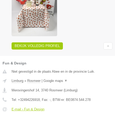
BEKIJK VOLLEDIG PROFIEL
Fun & Design
Niet gevestigd in de plaats Abee en in de provincie Luik.
Limburg
»
Rosmeer
|
Google maps
▼
Merovingershof 14
,
3740
Rosmeer
(
Limburg
)
Tel:
+32494226918
, Fax:
-
, BTW-nr:
BE0874.544.278
E-mail › Fun & Design