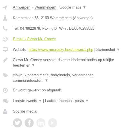
Antwerpen
»
Wommelgem
|
Google maps
▼
Kempenlaan 66
,
2160
Wommelgem
(
Antwerpen
)
Tel:
0478822879
, Fax:
-
, BTW-nr:
BE0840295855
E-mail › Clown Mr. Creezy
Website:
https://www.mrcreezy.be/r/clowns1.php
|
Screenshot
▼
Clown Mr. Creezy verzorgt diverse kinderanimaties op talrijke
feesten en
▼
clown, kinderanimatie, babyborrels, verjaardagen,
communiefeesten,
▼
Er wordt gewerkt op afspraak.
Laatste tweets
▼
|
Laatste facebook posts
▼
Sociale media: