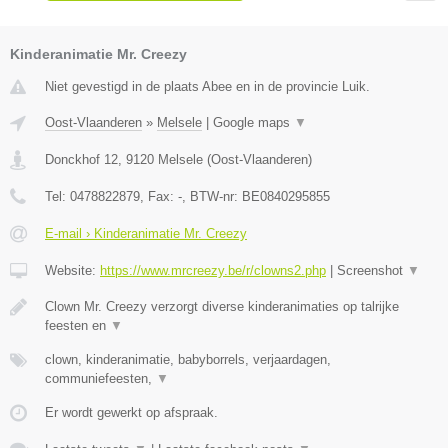
Kinderanimatie Mr. Creezy
Niet gevestigd in de plaats Abee en in de provincie Luik.
Oost-Vlaanderen
»
Melsele
|
Google maps
▼
Donckhof 12
,
9120
Melsele
(
Oost-Vlaanderen
)
Tel:
0478822879
, Fax:
-
, BTW-nr:
BE0840295855
E-mail › Kinderanimatie Mr. Creezy
Website:
https://www.mrcreezy.be/r/clowns2.php
|
Screenshot
▼
Clown Mr. Creezy verzorgt diverse kinderanimaties op talrijke
feesten en
▼
clown, kinderanimatie, babyborrels, verjaardagen,
communiefeesten,
▼
Er wordt gewerkt op afspraak.