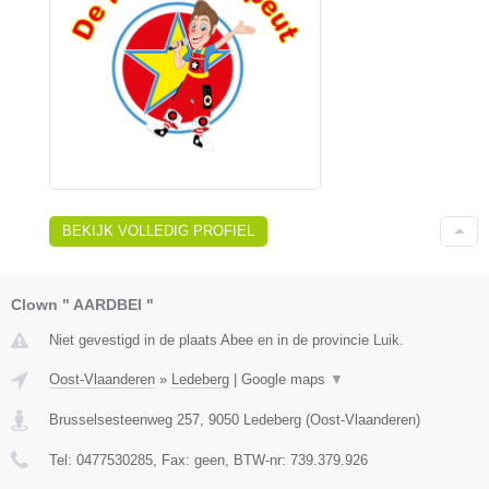
BEKIJK VOLLEDIG PROFIEL
Clown " AARDBEI "
Niet gevestigd in de plaats Abee en in de provincie Luik.
Oost-Vlaanderen
»
Ledeberg
|
Google maps
▼
Brusselsesteenweg 257
,
9050
Ledeberg
(
Oost-Vlaanderen
)
Tel:
0477530285
, Fax:
geen
, BTW-nr:
739.379.926