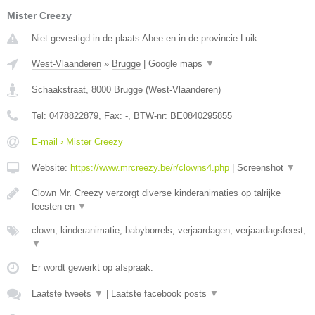
Mister Creezy
Niet gevestigd in de plaats Abee en in de provincie Luik.
West-Vlaanderen
»
Brugge
|
Google maps
▼
Schaakstraat
,
8000
Brugge
(
West-Vlaanderen
)
Tel:
0478822879
, Fax:
-
, BTW-nr:
BE0840295855
E-mail › Mister Creezy
Website:
https://www.mrcreezy.be/r/clowns4.php
|
Screenshot
▼
Clown Mr. Creezy verzorgt diverse kinderanimaties op talrijke
feesten en
▼
clown, kinderanimatie, babyborrels, verjaardagen, verjaardagsfeest,
▼
Er wordt gewerkt op afspraak.
Laatste tweets
▼
|
Laatste facebook posts
▼