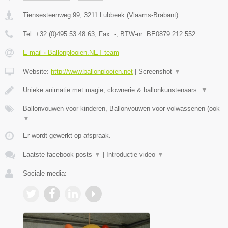
Tiensesteenweg 99
,
3211
Lubbeek
(
Vlaams-Brabant
)
Tel:
+32 (0)495 53 48 63
, Fax:
-
, BTW-nr:
BE0879 212 552
E-mail › Ballonplooien.NET team
Website:
http://www.ballonplooien.net
|
Screenshot
▼
Unieke animatie met magie, clownerie & ballonkunstenaars.
▼
Ballonvouwen voor kinderen, Ballonvouwen voor volwassenen (ook
▼
Er wordt gewerkt op afspraak.
Laatste facebook posts
▼
|
Introductie video
▼
Sociale media: