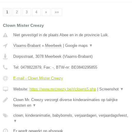
1
2
3
4
»
»»
Clown Mister Creezy
Niet gevestigd in de plaats Abee en in de provincie Luik.
Vlaams-Brabant
»
Meerbeek
|
Google maps
▼
Dorpsstraat
,
3078
Meerbeek
(
Vlaams-Brabant
)
Tel:
0478822879
, Fax:
-
, BTW-nr:
BE0840295855
E-mail › Clown Mister Creezy
Website:
https://www.mrcreezy.be/r/clowns5.php
|
Screenshot
▼
Clown Mr. Creezy verzorgt diverse kinderanimaties op talrijke
feesten en
▼
clown, kinderanimatie, babyborrels, verjaardagen, verjaardagsfeest,
▼
Er wordt gewerkt op afspraak.