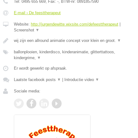
Tel:
0495 655 669
, Fax:
-
, BTW-nr:
0891857590
E-mail › De feesttherapeut
Website:
http://jurgendewitte.wixsite.com/defeesttherapeut
|
Screenshot
▼
wij zijn een allround animatie concept voor klein en groot.
▼
ballonplooien, kinderdisco, kinderanimatie, glitterttattoos,
kindergrime,
▼
Er wordt gewerkt op afspraak.
Laatste facebook posts
▼
|
Introductie video
▼
Sociale media: