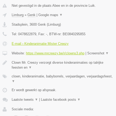
Niet gevestigd in de plaats Abee en in de provincie Luik.
Limburg
»
Genk
|
Google maps
▼
Stadsplein
,
3600
Genk
(
Limburg
)
Tel:
0478822879
, Fax:
-
, BTW-nr:
BE0840295855
E-mail › Kinderanimatie Mister Creezy
Website:
https://www.mrcreezy.be/r/clowns3.php
|
Screenshot
▼
Clown Mr. Creezy verzorgt diverse kinderanimaties op talrijke
feesten en
▼
clown, kinderanimatie, babyborrels, verjaardagen, verjaardagsfeest,
▼
Er wordt gewerkt op afspraak.
Laatste tweets
▼
|
Laatste facebook posts
▼
Sociale media: