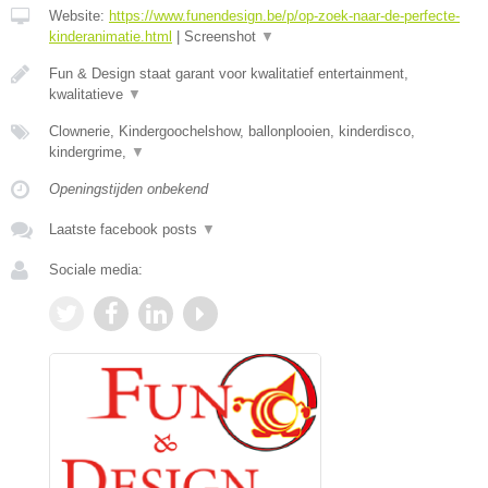
Website:
https://www.funendesign.be/p/op-zoek-naar-de-perfecte-
kinderanimatie.html
|
Screenshot
▼
Fun & Design staat garant voor kwalitatief entertainment,
kwalitatieve
▼
Clownerie, Kindergoochelshow, ballonplooien, kinderdisco,
kindergrime,
▼
Openingstijden onbekend
Laatste facebook posts
▼
Sociale media: