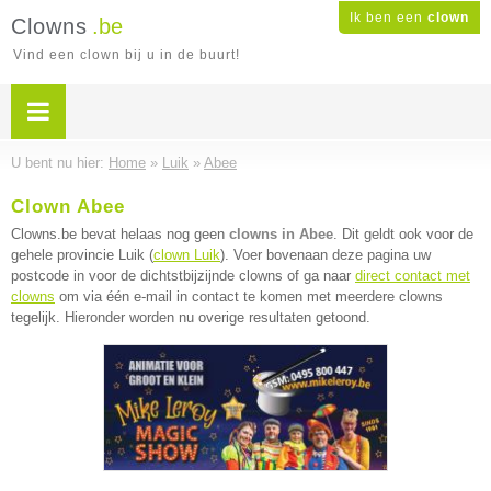
Ik ben een
clown
Clowns
.be
Vind een clown bij u in de buurt!
U bent nu hier:
Home
»
Luik
»
Abee
Clown Abee
Clowns.be bevat helaas nog geen
clowns in Abee
. Dit geldt ook voor de
gehele provincie Luik (
clown Luik
). Voer bovenaan deze pagina uw
postcode in voor de dichtstbijzijnde clowns of ga naar
direct contact met
clowns
om via één e-mail in contact te komen met meerdere clowns
tegelijk. Hieronder worden nu overige resultaten getoond.