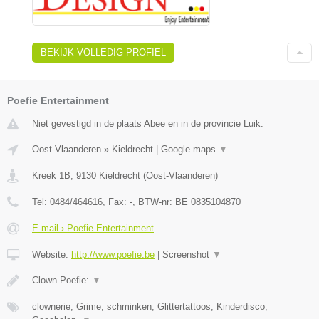
BEKIJK VOLLEDIG PROFIEL
Poefie Entertainment
Niet gevestigd in de plaats Abee en in de provincie Luik.
Oost-Vlaanderen
»
Kieldrecht
|
Google maps
▼
Kreek 1B
,
9130
Kieldrecht
(
Oost-Vlaanderen
)
Tel:
0484/464616
, Fax:
-
, BTW-nr:
BE 0835104870
E-mail › Poefie Entertainment
Website:
http://www.poefie.be
|
Screenshot
▼
Clown Poefie:
▼
clownerie, Grime, schminken, Glittertattoos, Kinderdisco,