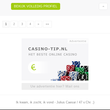
BEKIJK VOLLEDIG PROFIEL
1
2
3
4
»
»»
Uw advertentie hier? Mail ons
Ik kwam, ik zocht, ik vond - Julius Caesar / 47 v.Chr. ;)