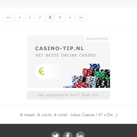
««
«
1
2
3
4
»
»»
Uw advertentie hier? Mail ons
Ik kwam, ik zocht, ik vond - Julius Caesar / 47 v.Chr. ;)