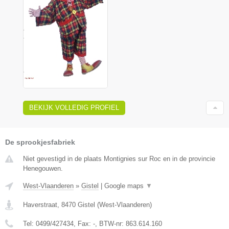
BEKIJK VOLLEDIG PROFIEL
De sprookjesfabriek
Niet gevestigd in de plaats Montignies sur Roc en in de provincie
Henegouwen.
West-Vlaanderen
»
Gistel
|
Google maps
▼
Haverstraat
,
8470
Gistel
(
West-Vlaanderen
)
Tel:
0499/427434
, Fax:
-
, BTW-nr:
863.614.160