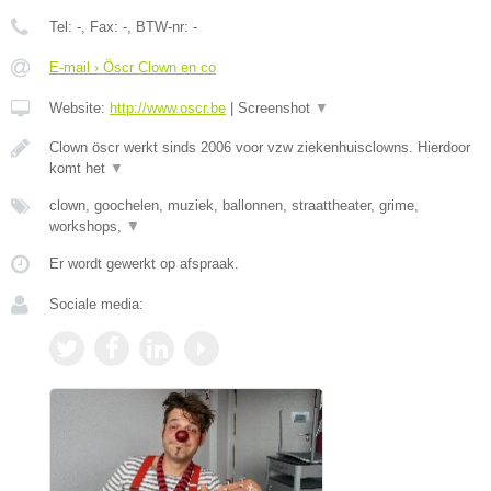
Tel:
-
, Fax:
-
, BTW-nr:
-
E-mail › Öscr Clown en co
Website:
http://www.oscr.be
|
Screenshot
▼
Clown öscr werkt sinds 2006 voor vzw ziekenhuisclowns. Hierdoor
komt het
▼
clown, goochelen, muziek, ballonnen, straattheater, grime,
workshops,
▼
Er wordt gewerkt op afspraak.
Sociale media: