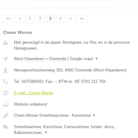
««
«
1
2
3
4
»
»»
Clown Winnie
Niet gevestigd in de plaats Montignies sur Roc en in de provincie
Henegouwen.
West-Vlaanderen
»
Oostende
|
Google maps
▼
Nieuwpoortsesteenweg 393
,
8400
Oostende
(
West-Vlaanderen
)
Tel:
0475389303
, Fax:
-
, BTW-nr:
BE 0781 212 759
E-mail › Clown Winnie
Website onbekend
Clown Winnie Sinterklaasshow - Kerstshow
▼
Sinterklaashow, Kerstshow, Carnavalshow, kinder -disco,
Ballonnenclown,
▼