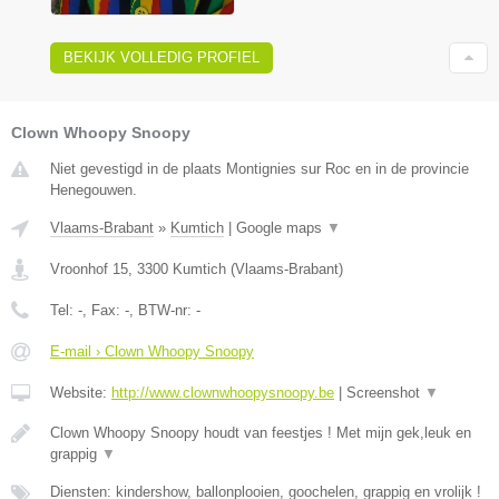
BEKIJK VOLLEDIG PROFIEL
Clown Whoopy Snoopy
Niet gevestigd in de plaats Montignies sur Roc en in de provincie
Henegouwen.
Vlaams-Brabant
»
Kumtich
|
Google maps
▼
Vroonhof 15
,
3300
Kumtich
(
Vlaams-Brabant
)
Tel:
-
, Fax:
-
, BTW-nr:
-
E-mail › Clown Whoopy Snoopy
Website:
http://www.clownwhoopysnoopy.be
|
Screenshot
▼
Clown Whoopy Snoopy houdt van feestjes ! Met mijn gek,leuk en
grappig
▼
Diensten: kindershow, ballonplooien, goochelen, grappig en vrolijk !