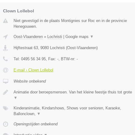
Clown Lollebol
Niet gevestigd in de plaats Montignies sur Roc en in de provincie
Henegouwen.
Oost-Vlaanderen
»
Lochristi
|
Google maps
▼
Hijftestraat 63
,
9080
Lochristi
(
Oost-Vlaanderen
)
Tel:
0495 56 34 95
, Fax:
-
, BTW-nr:
-
E-mail › Clown Lollebol
Website onbekend
Animatie door beroepsmensen. Van het kleine feestje thuis tot grote
▼
Kinderanimatie, Kindarshows, Shows voor senioren, Karaoke,
Ballonclown,
▼
Openingstijden onbekend