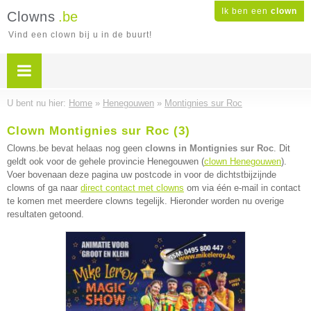
Ik ben een
clown
Clowns
.be
Vind een clown bij u in de buurt!
U bent nu hier:
Home
»
Henegouwen
»
Montignies sur Roc
Clown Montignies sur Roc (3)
Clowns.be bevat helaas nog geen
clowns in Montignies sur Roc
. Dit
geldt ook voor de gehele provincie Henegouwen (
clown Henegouwen
).
Voer bovenaan deze pagina uw postcode in voor de dichtstbijzijnde
clowns of ga naar
direct contact met clowns
om via één e-mail in contact
te komen met meerdere clowns tegelijk. Hieronder worden nu overige
resultaten getoond.