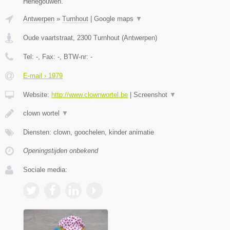
Henegouwen.
Antwerpen
»
Turnhout
|
Google maps
▼
Oude vaartstraat
,
2300
Turnhout
(
Antwerpen
)
Tel:
-
, Fax:
-
, BTW-nr:
-
E-mail › 1979
Website:
http://www.clownwortel.be
|
Screenshot
▼
clown wortel
▼
Diensten: clown, goochelen, kinder animatie
Openingstijden onbekend
Sociale media: