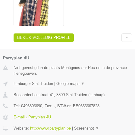
BEKIJK VOLLEDIG PROFIEL
Partyplan 4U
Niet gevestigd in de plaats Montignies sur Roc en in de provincie
Henegouwen.
Limburg
»
Sint Truiden
|
Google maps
▼
Begaardenbosstraat 41
,
3809
Sint Truiden
(
Limburg
)
Tel:
0496896690
, Fax:
-
, BTW-nr:
BE0656667828
E-mail › Partyplan 4U
Website:
http://www.partyplan.be
|
Screenshot
▼