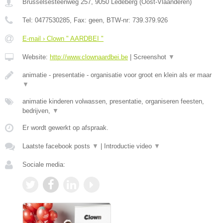
Brusselsesteenweg 257
,
9050
Ledeberg
(
Oost-Vlaanderen
)
Tel:
0477530285
, Fax:
geen
, BTW-nr:
739.379.926
E-mail › Clown " AARDBEI "
Website:
http://www.clownaardbei.be
|
Screenshot
▼
animatie - presentatie - organisatie voor groot en klein als er maar
▼
animatie kinderen volwassen, presentatie, organiseren feesten,
bedrijven,
▼
Er wordt gewerkt op afspraak.
Laatste facebook posts
▼
|
Introductie video
▼
Sociale media: