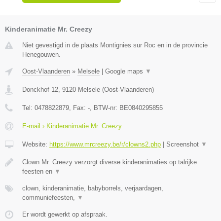
Kinderanimatie Mr. Creezy
Niet gevestigd in de plaats Montignies sur Roc en in de provincie
Henegouwen.
Oost-Vlaanderen
»
Melsele
|
Google maps
▼
Donckhof 12
,
9120
Melsele
(
Oost-Vlaanderen
)
Tel:
0478822879
, Fax:
-
, BTW-nr:
BE0840295855
E-mail › Kinderanimatie Mr. Creezy
Website:
https://www.mrcreezy.be/r/clowns2.php
|
Screenshot
▼
Clown Mr. Creezy verzorgt diverse kinderanimaties op talrijke
feesten en
▼
clown, kinderanimatie, babyborrels, verjaardagen,
communiefeesten,
▼
Er wordt gewerkt op afspraak.