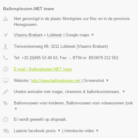
Ballonplooien.NET team
Niet gevestigd in de plaats Montignies sur Roc en in de provincie
Henegouwen.
Vlaams-Brabant
»
Lubbeek
|
Google maps
▼
Tiensesteenweg 99
,
3211
Lubbeek
(
Vlaams-Brabant
)
Tel:
+32 (0)495 53 48 63
, Fax:
-
, BTW-nr:
BE0879 212 552
E-mail › Ballonplooien.NET team
Website:
http://www.ballonplooien.net
|
Screenshot
▼
Unieke animatie met magie, clownerie & ballonkunstenaars.
▼
Ballonvouwen voor kinderen, Ballonvouwen voor volwassenen (ook
▼
Er wordt gewerkt op afspraak.
Laatste facebook posts
▼
|
Introductie video
▼