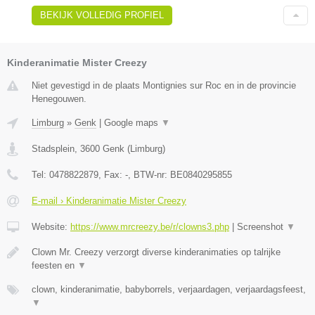
BEKIJK VOLLEDIG PROFIEL
Kinderanimatie Mister Creezy
Niet gevestigd in de plaats Montignies sur Roc en in de provincie
Henegouwen.
Limburg
»
Genk
|
Google maps
▼
Stadsplein
,
3600
Genk
(
Limburg
)
Tel:
0478822879
, Fax:
-
, BTW-nr:
BE0840295855
E-mail › Kinderanimatie Mister Creezy
Website:
https://www.mrcreezy.be/r/clowns3.php
|
Screenshot
▼
Clown Mr. Creezy verzorgt diverse kinderanimaties op talrijke
feesten en
▼
clown, kinderanimatie, babyborrels, verjaardagen, verjaardagsfeest,
▼