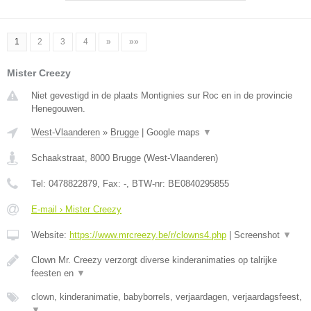
1
2
3
4
»
»»
Mister Creezy
Niet gevestigd in de plaats Montignies sur Roc en in de provincie
Henegouwen.
West-Vlaanderen
»
Brugge
|
Google maps
▼
Schaakstraat
,
8000
Brugge
(
West-Vlaanderen
)
Tel:
0478822879
, Fax:
-
, BTW-nr:
BE0840295855
E-mail › Mister Creezy
Website:
https://www.mrcreezy.be/r/clowns4.php
|
Screenshot
▼
Clown Mr. Creezy verzorgt diverse kinderanimaties op talrijke
feesten en
▼
clown, kinderanimatie, babyborrels, verjaardagen, verjaardagsfeest,
▼