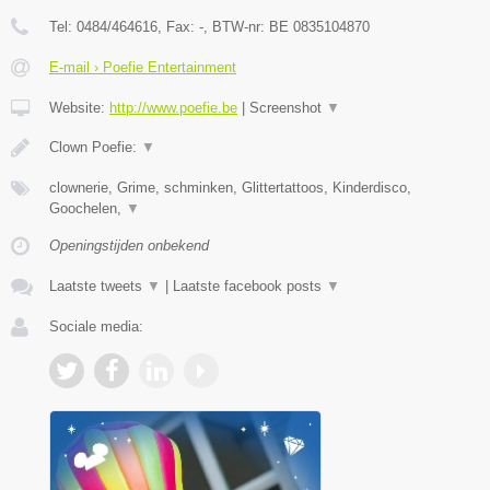
Tel:
0484/464616
, Fax:
-
, BTW-nr:
BE 0835104870
E-mail › Poefie Entertainment
Website:
http://www.poefie.be
|
Screenshot
▼
Clown Poefie:
▼
clownerie, Grime, schminken, Glittertattoos, Kinderdisco,
Goochelen,
▼
Openingstijden onbekend
Laatste tweets
▼
|
Laatste facebook posts
▼
Sociale media: