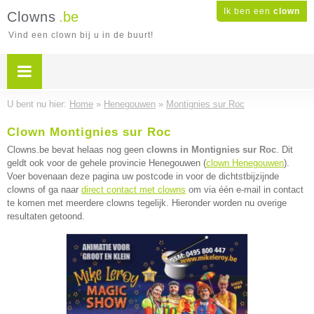
Ik ben een
clown
Clowns
.be
Vind een clown bij u in de buurt!
U bent nu hier:
Home
»
Henegouwen
»
Montignies sur Roc
Clown Montignies sur Roc
Clowns.be bevat helaas nog geen
clowns in Montignies sur Roc
. Dit
geldt ook voor de gehele provincie Henegouwen (
clown Henegouwen
).
Voer bovenaan deze pagina uw postcode in voor de dichtstbijzijnde
clowns of ga naar
direct contact met clowns
om via één e-mail in contact
te komen met meerdere clowns tegelijk. Hieronder worden nu overige
resultaten getoond.