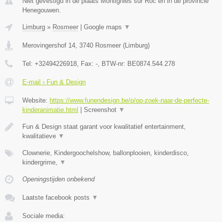
Niet gevestigd in de plaats Montignies sur Roc en in de provincie
Henegouwen.
Limburg
»
Rosmeer
|
Google maps
▼
Merovingershof 14
,
3740
Rosmeer
(
Limburg
)
Tel:
+32494226918
, Fax:
-
, BTW-nr:
BE0874.544.278
E-mail › Fun & Design
Website:
https://www.funendesign.be/p/op-zoek-naar-de-perfecte-
kinderanimatie.html
|
Screenshot
▼
Fun & Design staat garant voor kwalitatief entertainment,
kwalitatieve
▼
Clownerie, Kindergoochelshow, ballonplooien, kinderdisco,
kindergrime,
▼
Openingstijden onbekend
Laatste facebook posts
▼
Sociale media: