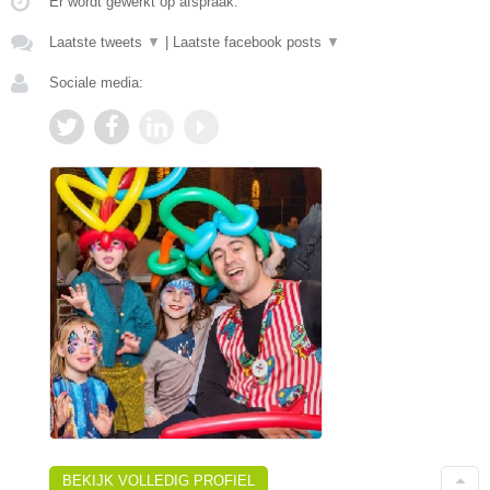
Er wordt gewerkt op afspraak.
Laatste tweets
▼
|
Laatste facebook posts
▼
Sociale media:
BEKIJK VOLLEDIG PROFIEL