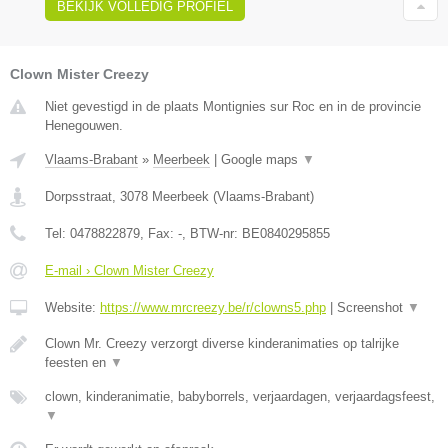
BEKIJK VOLLEDIG PROFIEL
Clown Mister Creezy
Niet gevestigd in de plaats Montignies sur Roc en in de provincie
Henegouwen.
Vlaams-Brabant
»
Meerbeek
|
Google maps
▼
Dorpsstraat
,
3078
Meerbeek
(
Vlaams-Brabant
)
Tel:
0478822879
, Fax:
-
, BTW-nr:
BE0840295855
E-mail › Clown Mister Creezy
Website:
https://www.mrcreezy.be/r/clowns5.php
|
Screenshot
▼
Clown Mr. Creezy verzorgt diverse kinderanimaties op talrijke
feesten en
▼
clown, kinderanimatie, babyborrels, verjaardagen, verjaardagsfeest,
▼