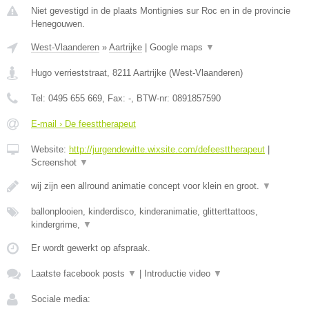
Niet gevestigd in de plaats Montignies sur Roc en in de provincie
Henegouwen.
West-Vlaanderen
»
Aartrijke
|
Google maps
▼
Hugo verrieststraat
,
8211
Aartrijke
(
West-Vlaanderen
)
Tel:
0495 655 669
, Fax:
-
, BTW-nr:
0891857590
E-mail › De feesttherapeut
Website:
http://jurgendewitte.wixsite.com/defeesttherapeut
|
Screenshot
▼
wij zijn een allround animatie concept voor klein en groot.
▼
ballonplooien, kinderdisco, kinderanimatie, glitterttattoos,
kindergrime,
▼
Er wordt gewerkt op afspraak.
Laatste facebook posts
▼
|
Introductie video
▼
Sociale media: