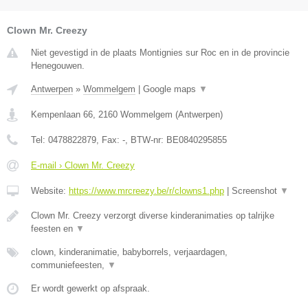
Clown Mr. Creezy
Niet gevestigd in de plaats Montignies sur Roc en in de provincie
Henegouwen.
Antwerpen
»
Wommelgem
|
Google maps
▼
Kempenlaan 66
,
2160
Wommelgem
(
Antwerpen
)
Tel:
0478822879
, Fax:
-
, BTW-nr:
BE0840295855
E-mail › Clown Mr. Creezy
Website:
https://www.mrcreezy.be/r/clowns1.php
|
Screenshot
▼
Clown Mr. Creezy verzorgt diverse kinderanimaties op talrijke
feesten en
▼
clown, kinderanimatie, babyborrels, verjaardagen,
communiefeesten,
▼
Er wordt gewerkt op afspraak.