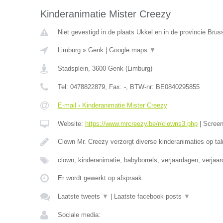
Kinderanimatie Mister Creezy
Niet gevestigd in de plaats Ukkel en in de provincie Bru
Limburg
»
Genk
|
Google maps
▼
Stadsplein
,
3600
Genk
(
Limburg
)
Tel:
0478822879
, Fax:
-
, BTW-nr:
BE0840295855
E-mail › Kinderanimatie Mister Creezy
Website:
https://www.mrcreezy.be/r/clowns3.php
|
Scree
Clown Mr. Creezy verzorgt diverse kinderanimaties op tal
clown, kinderanimatie, babyborrels, verjaardagen, verjaa
Er wordt gewerkt op afspraak.
Laatste tweets
▼
|
Laatste facebook posts
▼
Sociale media: