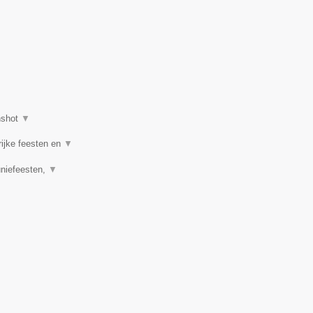
nshot
▼
rijke feesten en
▼
uniefeesten,
▼