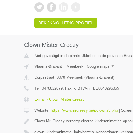
BEKIJK VOLLEDIG PROFIEL
Clown Mister Creezy
Niet gevestigd in de plaats Ukkel en in de provincie Bru
Vlaams-Brabant
»
Meerbeek
|
Google maps
▼
Dorpsstraat
,
3078
Meerbeek
(
Vlaams-Brabant
)
Tel:
0478822879
, Fax:
-
, BTW-nr:
BE0840295855
E-mail › Clown Mister Creezy
Website:
https://www.mrcreezy.be/r/clowns5.php
|
Scree
Clown Mr. Creezy verzorgt diverse kinderanimaties op tal
clown, kinderanimatie, babyborrels, verjaardagen, verjaa