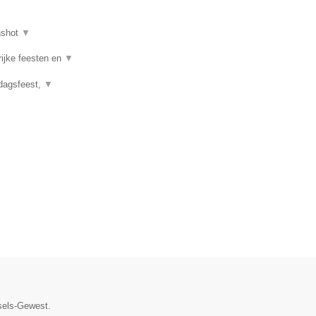
nshot
▼
rijke feesten en
▼
rdagsfeest,
▼
ssels-Gewest.