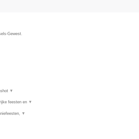
ssels-Gewest.
nshot
▼
rijke feesten en
▼
uniefeesten,
▼