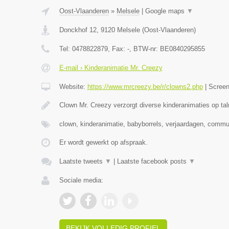
Oost-Vlaanderen
»
Melsele
|
Google maps
▼
Donckhof 12
,
9120
Melsele
(
Oost-Vlaanderen
)
Tel:
0478822879
, Fax:
-
, BTW-nr:
BE0840295855
E-mail › Kinderanimatie Mr. Creezy
Website:
https://www.mrcreezy.be/r/clowns2.php
|
Scree
Clown Mr. Creezy verzorgt diverse kinderanimaties op tal
clown, kinderanimatie, babyborrels, verjaardagen, comm
Er wordt gewerkt op afspraak.
Laatste tweets
▼
|
Laatste facebook posts
▼
Sociale media:
BEKIJK VOLLEDIG PROFIEL