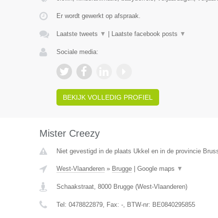
Er wordt gewerkt op afspraak.
Laatste tweets
▼
|
Laatste facebook posts
▼
Sociale media:
BEKIJK VOLLEDIG PROFIEL
Mister Creezy
Niet gevestigd in de plaats Ukkel en in de provincie Bru
West-Vlaanderen
»
Brugge
|
Google maps
▼
Schaakstraat
,
8000
Brugge
(
West-Vlaanderen
)
Tel:
0478822879
, Fax:
-
, BTW-nr:
BE0840295855