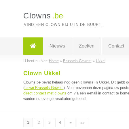
Clowns
.be
VIND EEN CLOWN BIJ U IN DE BUURT!
Nieuws
Zoeken
Contact
U bent nu hier:
Home
»
Brussels-Gewest
»
Ukkel
Clown Ukkel
Clowns.be bevat helaas nog geen
clowns in Ukkel
. Dit geldt 
(
clown Brussels-Gewest
). Voer bovenaan deze pagina uw postco
direct contact met clowns
om via één e-mail in contact te kome
worden nu overige resultaten getoond.
1
2
3
4
»
»»