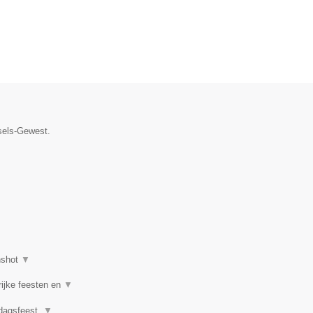
ssels-Gewest.
nshot
▼
rijke feesten en
▼
rdagsfeest,
▼