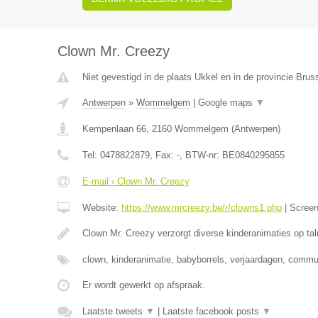
Clown Mr. Creezy
Niet gevestigd in de plaats Ukkel en in de provincie Bru
Antwerpen
»
Wommelgem
|
Google maps
▼
Kempenlaan 66
,
2160
Wommelgem
(
Antwerpen
)
Tel:
0478822879
, Fax:
-
, BTW-nr:
BE0840295855
E-mail › Clown Mr. Creezy
Website:
https://www.mrcreezy.be/r/clowns1.php
|
Scree
Clown Mr. Creezy verzorgt diverse kinderanimaties op tal
clown, kinderanimatie, babyborrels, verjaardagen, comm
Er wordt gewerkt op afspraak.
Laatste tweets
▼
|
Laatste facebook posts
▼