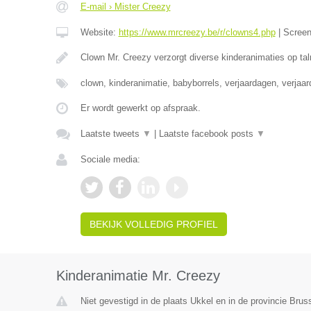
E-mail › Mister Creezy
Website:
https://www.mrcreezy.be/r/clowns4.php
|
Scree
Clown Mr. Creezy verzorgt diverse kinderanimaties op tal
clown, kinderanimatie, babyborrels, verjaardagen, verjaa
Er wordt gewerkt op afspraak.
Laatste tweets
▼
|
Laatste facebook posts
▼
Sociale media:
BEKIJK VOLLEDIG PROFIEL
Kinderanimatie Mr. Creezy
Niet gevestigd in de plaats Ukkel en in de provincie Bru