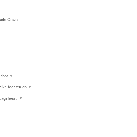
ssels-Gewest.
nshot
▼
rijke feesten en
▼
rdagsfeest,
▼