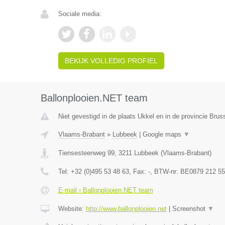
Sociale media:
BEKIJK VOLLEDIG PROFIEL
Ballonplooien.NET team
Niet gevestigd in de plaats Ukkel en in de provincie Bru
Vlaams-Brabant
»
Lubbeek
|
Google maps
▼
Tiensesteenweg 99
,
3211
Lubbeek
(
Vlaams-Brabant
)
Tel:
+32 (0)495 53 48 63
, Fax:
-
, BTW-nr:
BE0879 212 55
E-mail › Ballonplooien.NET team
Website:
http://www.ballonplooien.net
|
Screenshot
▼