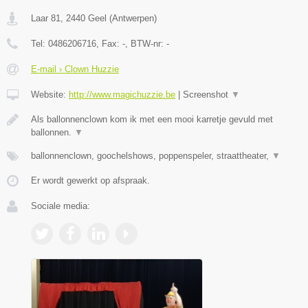
Laar 81
,
2440
Geel
(
Antwerpen
)
Tel:
0486206716
, Fax:
-
, BTW-nr:
-
E-mail › Clown Huzzie
Website:
http://www.magichuzzie.be
|
Screenshot
▼
Als ballonnenclown kom ik met een mooi karretje gevuld met
ballonnen.
▼
ballonnenclown, goochelshows, poppenspeler, straattheater,
▼
Er wordt gewerkt op afspraak.
Sociale media: