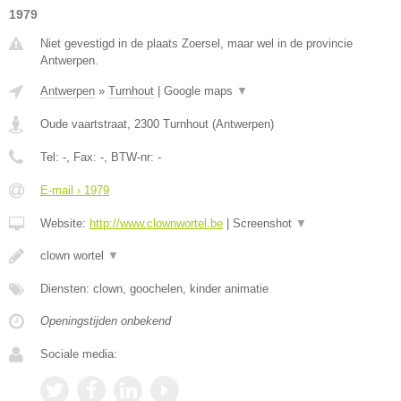
1979
Niet gevestigd in de plaats Zoersel, maar wel in de provincie
Antwerpen.
Antwerpen
»
Turnhout
|
Google maps
▼
Oude vaartstraat
,
2300
Turnhout
(
Antwerpen
)
Tel:
-
, Fax:
-
, BTW-nr:
-
E-mail › 1979
Website:
http://www.clownwortel.be
|
Screenshot
▼
clown wortel
▼
Diensten: clown, goochelen, kinder animatie
Openingstijden onbekend
Sociale media: