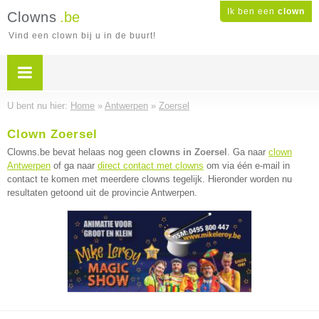
Ik ben een
clown
Clowns
.be
Vind een clown bij u in de buurt!
U bent nu hier:
Home
»
Antwerpen
»
Zoersel
Clown Zoersel
Clowns.be bevat helaas nog geen
clowns in Zoersel
. Ga naar
clown
Antwerpen
of ga naar
direct contact met clowns
om via één e-mail in
contact te komen met meerdere clowns tegelijk. Hieronder worden nu
resultaten getoond uit de provincie Antwerpen.