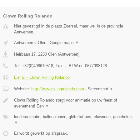
Clown Rolling Rolando
Niet gevestigd in de plaats Zoersel, maar wel in de provincie
Antwerpen.
Antwerpen
»
Olen
|
Google maps
▼
Heirbaan 17
,
2250
Olen
(
Antwerpen
)
Tel:
+32(0)498619518
, Fax:
-
, BTW-nr:
0677998128
E-mail › Clown Rolling Rolando
Website:
http://www.rollingrolando.com
|
Screenshot
▼
Clown Rolling Rolando zorgt voor animatie op uw feest of
evenement! Een
▼
kinderanimatie, ballonplooien, glittertattoos, clownerie, goochelen,
▼
Er wordt gewerkt op afspraak.