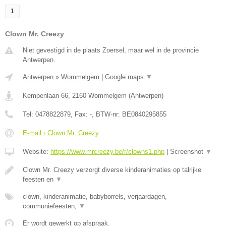
1
Clown Mr. Creezy
Niet gevestigd in de plaats Zoersel, maar wel in de provincie
Antwerpen.
Antwerpen
»
Wommelgem
|
Google maps
▼
Kempenlaan 66
,
2160
Wommelgem
(
Antwerpen
)
Tel:
0478822879
, Fax:
-
, BTW-nr:
BE0840295855
E-mail › Clown Mr. Creezy
Website:
https://www.mrcreezy.be/r/clowns1.php
|
Screenshot
▼
Clown Mr. Creezy verzorgt diverse kinderanimaties op talrijke
feesten en
▼
clown, kinderanimatie, babyborrels, verjaardagen,
communiefeesten,
▼
Er wordt gewerkt op afspraak.