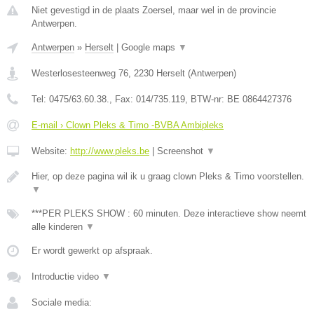
Niet gevestigd in de plaats Zoersel, maar wel in de provincie
Antwerpen.
Antwerpen
»
Herselt
|
Google maps
▼
Westerlosesteenweg 76
,
2230
Herselt
(
Antwerpen
)
Tel:
0475/63.60.38.
, Fax:
014/735.119
, BTW-nr:
BE 0864427376
E-mail › Clown Pleks & Timo -BVBA Ambipleks
Website:
http://www.pleks.be
|
Screenshot
▼
Hier, op deze pagina wil ik u graag clown Pleks & Timo voorstellen.
▼
***PER PLEKS SHOW : 60 minuten. Deze interactieve show neemt
alle kinderen
▼
Er wordt gewerkt op afspraak.
Introductie video
▼
Sociale media: