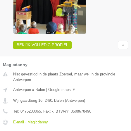
BEKIJK VOLLEDIG PROFIEL
Magicdanny
Niet gevestigd in de plaats Zoersel, maar wel in de provincie
Antwerpen.
Antwerpen
»
Balen
|
Google maps
▼
Wijngaardberg 16
,
2491
Balen
(
Antwerpen
)
Tel:
0475200065
, Fax:
-
, BTW-nr:
0508678490
E-mail › Magicdanny