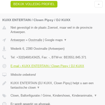
BEKIJK VOLLEDIG PROFIEL
KUXX ENTERTAIN / Clown Pipsy / DJ KUXX
Niet gevestigd in de plaats Zoersel, maar wel in de provincie
Antwerpen.
Antwerpen
»
Oostmalle
|
Google maps
▼
Wederik 6
,
2390
Oostmalle
(
Antwerpen
)
Tel:
+32(0)468143425
, Fax:
-
, BTW-nr:
BE0551.845.371
E-mail › KUXX ENTERTAIN / Clown Pipsy / DJ KUXX
Website onbekend
KUXX ENTERTAIN (DJ KUXX, Clown Pipsy) helpt u aan een
fantastische clown
▼
Clown, Ballonfiguratie / Grime, Kindershows, Kinderanimatie,
▼
Er wordt gewerkt op afspraak.