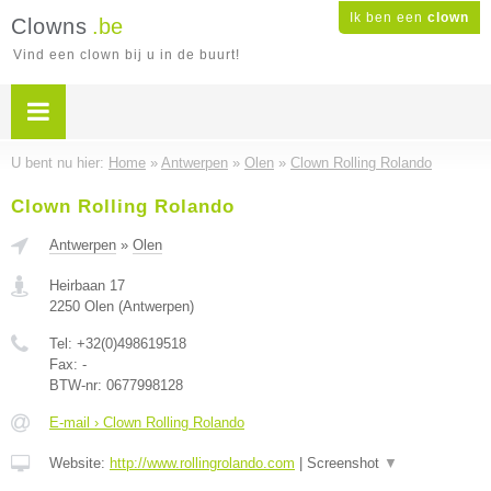
Ik ben een
clown
Clowns
.be
Vind een clown bij u in de buurt!
U bent nu hier:
Home
»
Antwerpen
»
Olen
»
Clown Rolling Rolando
Clown Rolling Rolando
Antwerpen
»
Olen
Heirbaan 17
2250
Olen
(
Antwerpen
)
Tel:
+32(0)498619518
Fax:
-
BTW-nr:
0677998128
E-mail › Clown Rolling Rolando
Website:
http://www.rollingrolando.com
|
Screenshot
▼